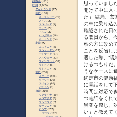
和僑会
(220)
思っていまし
欧州
(1,065)
開けて中に入
アイルランド
(17)
中欧
(168)
た」 結局、
オーストリア
(72)
スイス
(27)
の車に乗り込み
スロパキア
(8)
チェコ
(29)
確認された日
トルコ
(20)
ハンガリー
(16)
る署員から、
ポーランド
(24)
察の方に改め
北欧
(90)
エストニア
(5)
ことを反省し
スウェーデン
(27)
デンマーク
(17)
遇した際、“現
ノルウェー
(22)
フィンランド
(31)
けるつもりだ。
ラトビア
(4)
リトアニア
(8)
うなケースに
南欧
(238)
イタリア
(136)
網走市の健康
ギリシャ
(30)
に電話をして
スペイン
(86)
バチカン
(3)
時間は対応で
東欧
(310)
ウクライナ
(39)
つ電話をくれ
クロアチア
(6)
ブルガリア
(7)
異変を感じ、
ルーマニア
(6)
ロシア
(257)
い」と教えてく
サハリン
(67)
ポロナイスク
(37)