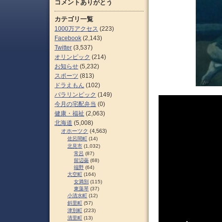
コメントありがとう
カテゴリ一覧
1000万アクセス
(223)
Facebook
(2,143)
Twitter
(3,537)
オリンピック
(214)
お知らせ
(5,232)
スポーツ
(813)
ドラえもん
(102)
パラリンピック
(149)
今月の宅配弁当
(0)
健康・福祉
(2,063)
北海道
(5,008)
オホーツク
(4,563)
佐呂間町
(14)
北見市
(1,032)
常呂
(87)
留辺蘂
(68)
端野
(64)
大空町
(164)
女満別
(115)
東藻琴
(37)
小清水町
(12)
斜里町
(57)
津別町
(223)
清里町
(13)