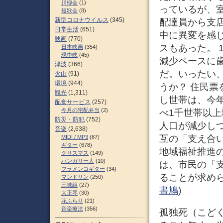
川柳会
(1)
っているが、
短歌会
(8)
新型コロナウイルス
(345)
配達員から支
日常生活
(651)
中に異変を感
映画
(770)
スもあった。 
日本映画
(354)
現中映
(45)
減少ペースに
津波
(366)
だ。いったい
火山
(91)
環境
(944)
うか？ 住民票
観光
(1,311)
し世帯は、今年
配食サービス
(257)
今月の宅配弁当
(2)
べ1千世帯以
防災・防犯
(752)
人口が減少し
音楽
(2,638)
互の「支え合
MIDI / MP3
(87)
ギター
(678)
地域福祉推進
クリスマス
(149)
ハンガリー人
(10)
は、市民の「
フラメンコギター
(34)
ることが求めら
マンドリン
(250)
三味線
(27)
書鳩
)
大正琴
(30)
花ふらり
(21)
音楽療法
(356)
孤独死（こど