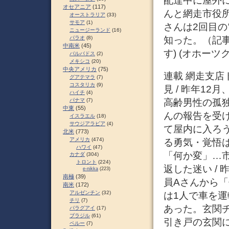
配達中に屋外
オセアニア
(117)
んと網走市役
オーストラリア
(33)
サモア
(1)
さんは2回目
ニュージーランド
(16)
知った。（記
パラオ
(8)
中南米
(45)
す) (
オホーツク
バルバドス
(2)
メキシコ
(20)
中央アメリカ
(75)
連載 網走支店
グアテマラ
(7)
コスタリカ
(9)
見 / 昨年1
ハイチ
(4)
高齢男性の孤
パナマ
(7)
中東
(55)
んの報告を受
イスラエル
(18)
サウジアラビア
(4)
て屋内に入ろ
北米
(773)
アメリカ
(474)
る勇気・覚悟は
ハワイ
(47)
「何か変」…市
カナダ
(304)
トロント
(224)
返した迷い /
e-nikka
(223)
南極
(39)
員Aさんから
南米
(172)
アルゼンチン
(32)
は1人で車を運
チリ
(7)
あった。玄関
パラグアイ
(17)
ブラジル
(61)
引き戸の玄関
ペルー
(7)