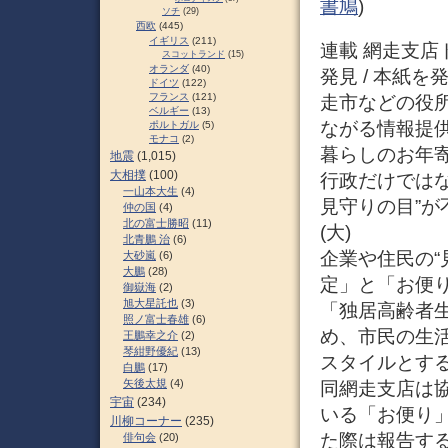
書鳩
)
ソチ
(29)
西欧
(445)
イギリス
(211)
連載 網走支店
スコットランド
(15)
オランダ
(40)
発見 / 本紙
ドイツ
(122)
フランス
(121)
走市などの役
ベルギー
(13)
ながる情報提
ポルトガル
(5)
モナコ
(2)
暮らしのお年
地震
(1,015)
大相撲
(100)
行政だけでは
一山本大生
(4)
見守りの目”
仲の国
(4)
北の富士勝昭
(11)
(大)
北青鵬 治
(6)
企業や住民の“
大砂嵐
(6)
大鵬
(28)
定」と「お便り
御嶽海
(2)
旭大星託也
(3)
「独居高齢者
照ノ富士春雄
(6)
め、市民の生
王鵬幸之介
(2)
琴紺野優紀
(13)
スタイルとす
白鵬
(17)
矢後太規
(4)
同網走支店は協
宇宙
(234)
いる「お便り」
川柳コーナー
(235)
た際は報告す
俳句会
(20)