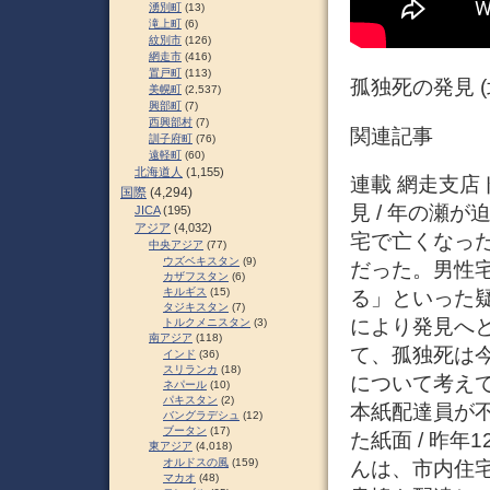
湧別町
(13)
滝上町
(6)
紋別市
(126)
網走市
(416)
置戸町
(113)
孤独死の発見 
美幌町
(2,537)
興部町
(7)
西興部村
(7)
関連記事
訓子府町
(76)
遠軽町
(60)
北海道人
(1,155)
連載 網走支店
国際
(4,294)
見 / 年の瀬
JICA
(195)
アジア
(4,032)
宅で亡くなっ
中央アジア
(77)
ウズベキスタン
(9)
だった。男性
カザフスタン
(6)
キルギス
(15)
る」といった
タジキスタン
(7)
により発見へ
トルクメニスタン
(3)
南アジア
(118)
て、孤独死は
インド
(36)
スリランカ
(18)
について考えて
ネパール
(10)
パキスタン
(2)
本紙配達員が不
バングラデシュ
(12)
ブータン
(17)
た紙面 / 昨
東アジア
(4,018)
オルドスの風
(159)
んは、市内住
マカオ
(48)