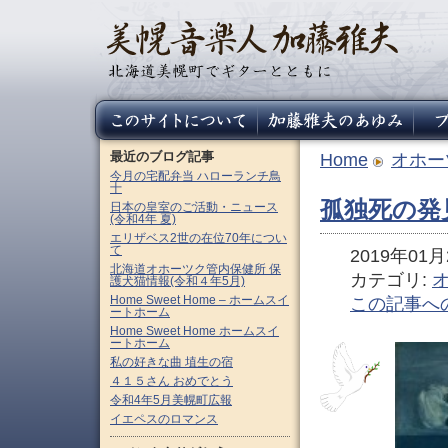
最近のブログ記事
Home
オホー
今月の宅配弁当 ハローランチ鳥
十
孤独死の発見
日本の皇室のご活動・ニュース
(令和4年 夏)
エリザベス2世の在位70年につい
て
2019年01月2
北海道オホーツク管内保健所 保
カテゴリ:
護犬猫情報(令和４年5月)
Home Sweet Home – ホームスイ
この記事へ
ートホーム
Home Sweet Home ホームスイ
ートホーム
私の好きな曲 埴生の宿
４１５さん おめでとう
令和4年5月美幌町広報
イエペスのロマンス