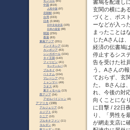
書鳩を配達し
モンゴル
(65)
中国
(819)
玄関の横にあ
人民中国
(97)
北朝鮮
(106)
づくと、ポス
台湾
(333)
日本
(3,968)
ーなどが入っ
日中文化交流
(105)
日本の皇室
(88)
まったことは
韓国
(250)
香港
(83)
じたAさんは
東南アジア
(351)
経済の伝書鳩
インドネシア
(119)
カンボジア
(63)
停止するシステ
シンガポール
(104)
タイ王国
(140)
告を受けた社
フィリピン
(41)
モンテンルパ
(3)
う。Aさんの
ブルネイ
(14)
ベトナム
(104)
ておらず、玄
マレーシア
(71)
ミャンマー
(49)
た。 Bさんは
ラオス
(43)
東ティモール
(13)
れ、今後の対
西アジア
(34)
向くことになり
アゼルバイジャン
(4)
アフリカ
(199)
に目撃 / 2
アルジェリア
(14)
エジプト
(23)
り、「男性を
ケニア
(10)
ブルキナファソ
(11)
が網走支店に確
ヨルダン
(9)
南スーダン
(19)