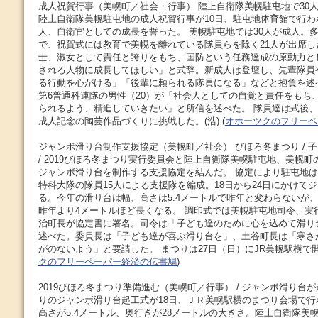
成人祝賀行事（美幌町／社会・行事） 陸上自衛隊美幌駐屯地で30人 /
陸上自衛隊美幌駐屯地の成人祝賀行事が10日、駐屯地体育館で行わ
人、自衛官としての成長を誓った。 美幌駐屯地では30人が成人。多
で、祝賀式には教育で美幌を離れている隊員らを除く21人が出席し
士、淑女として責任と誇りをもち、国防という任務達成の原動力と
される人物に成長してほしい」と式辞。新成人は登壇し、先輩隊員
る行動を心がける」「後輩に頼られる隊員になる」などと抱負を述
第6普通科連隊の男性（20）が「社会人としての自覚と責任をもち
られるよう、精進していきたい」と所信を述べた。 隊員達は式後
成人記念の陶芸作品づくりに挑戦した。(浩) (
オホーツクのフリーペ
ジャンボ滑り台制作支援協定（美幌町／社会） びほろ冬まつり / 
/ 2019びほろ冬まつり実行委員会と陸上自衛隊美幌駐屯地、美幌町
ジャンボ滑り台を制作する支援協定を結んだ。 協定により駐屯地は、
特科大隊の隊員15人による支援隊を編成。18日から24日にかけて
る。今年の滑り台は幅、高さは5.4メートルで昨年と変わらないが、
昨年より4メートルほど長くなる。 調印式では美幌駐屯地司令、実
治町長が協定書に署名。司令は「子ども達のために心を込めて滑り
述べた。委員長は「子ども達が喜ぶ滑り台を」、土谷町長は「寒さ
がのないよう」と要請した。 まつりは27日（日）にJR美幌駅横で開か
クのフリーペーパー経済の伝書鳩
)
2019びほろ冬まつり準備進む（美幌町／行事） / ジャンボ滑り台が起工
りのジャンボ滑り台起工式が18日、ＪＲ美幌駅横のまつり会場で行
高さが5.4メートル、奥行きが28メートルの大きさ。陸上自衛隊美