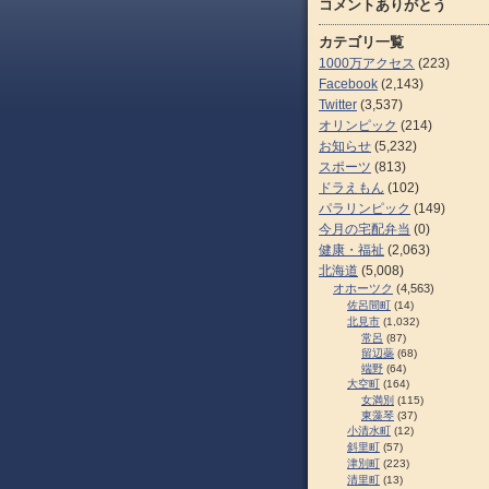
コメントありがとう
カテゴリ一覧
1000万アクセス
(223)
Facebook
(2,143)
Twitter
(3,537)
オリンピック
(214)
お知らせ
(5,232)
スポーツ
(813)
ドラえもん
(102)
パラリンピック
(149)
今月の宅配弁当
(0)
健康・福祉
(2,063)
北海道
(5,008)
オホーツク
(4,563)
佐呂間町
(14)
北見市
(1,032)
常呂
(87)
留辺蘂
(68)
端野
(64)
大空町
(164)
女満別
(115)
東藻琴
(37)
小清水町
(12)
斜里町
(57)
津別町
(223)
清里町
(13)