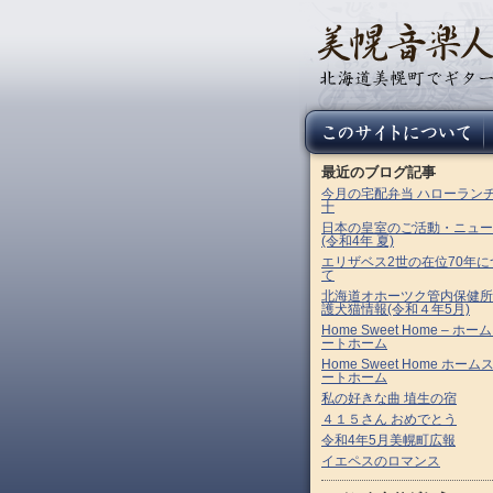
最近のブログ記事
今月の宅配弁当 ハローラン
十
日本の皇室のご活動・ニュー
(令和4年 夏)
エリザベス2世の在位70年に
て
北海道オホーツク管内保健所
護犬猫情報(令和４年5月)
Home Sweet Home – ホー
ートホーム
Home Sweet Home ホーム
ートホーム
私の好きな曲 埴生の宿
４１５さん おめでとう
令和4年5月美幌町広報
イエペスのロマンス