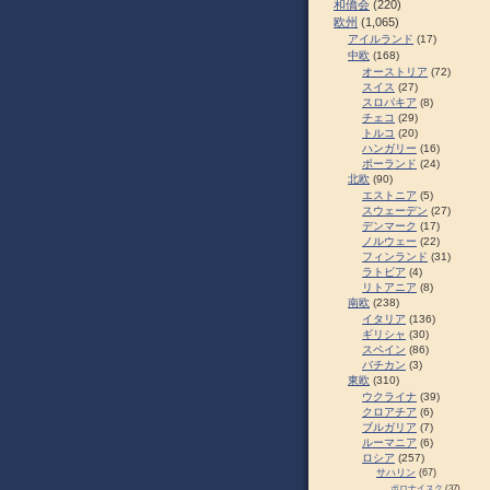
和僑会
(220)
欧州
(1,065)
アイルランド
(17)
中欧
(168)
オーストリア
(72)
スイス
(27)
スロパキア
(8)
チェコ
(29)
トルコ
(20)
ハンガリー
(16)
ポーランド
(24)
北欧
(90)
エストニア
(5)
スウェーデン
(27)
デンマーク
(17)
ノルウェー
(22)
フィンランド
(31)
ラトビア
(4)
リトアニア
(8)
南欧
(238)
イタリア
(136)
ギリシャ
(30)
スペイン
(86)
バチカン
(3)
東欧
(310)
ウクライナ
(39)
クロアチア
(6)
ブルガリア
(7)
ルーマニア
(6)
ロシア
(257)
サハリン
(67)
ポロナイスク
(37)