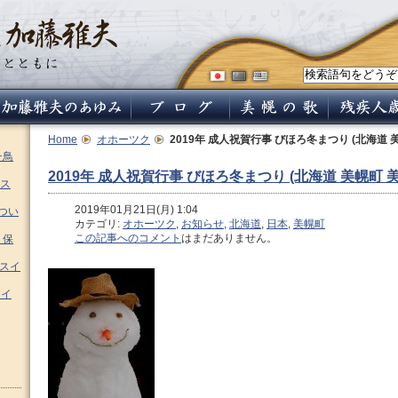
Home
オホーツク
2019年 成人祝賀行事 びほろ冬まつり (北海道 
チ鳥
2019年 成人祝賀行事 びほろ冬まつり (北海道 美幌町 
ス
2019年01月21日(月) 1:04
つい
カテゴリ:
オホーツク
,
お知らせ
,
北海道
,
日本
,
美幌町
この記事へのコメント
はまだありません。
 保
ムスイ
スイ