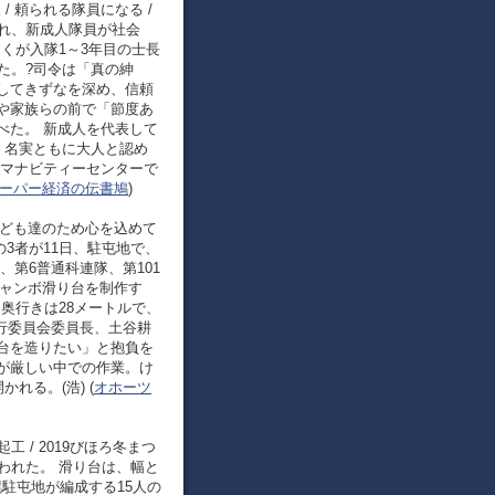
 頼られる隊員になる /
れ、新成人隊員が社会
くが入隊1～3年目の士長
た。?司令は「真の紳
してきずなを深め、信頼
や家族らの前で「節度あ
べた。 新成人を代表して
、名実ともに大人と認め
、マナビティーセンターで
ーパー経済の伝書鳩
)
子ども達のため心を込めて
の3者が11日、駐屯地で、
第6普通科連隊、第101
ジャンボ滑り台を制作す
奥行きは28メートルで、
行委員会委員長、土谷耕
台を造りたい」と抱負を
が厳しい中での作業。け
れる。(浩) (
オホーツ
 / 2019びほろ冬まつ
われた。 滑り台は、幅と
幌駐屯地が編成する15人の