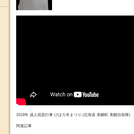
2019年 成人祝賀行事 びほろ冬まつり (北海道 美幌町 美幌自衛隊)
関連記事