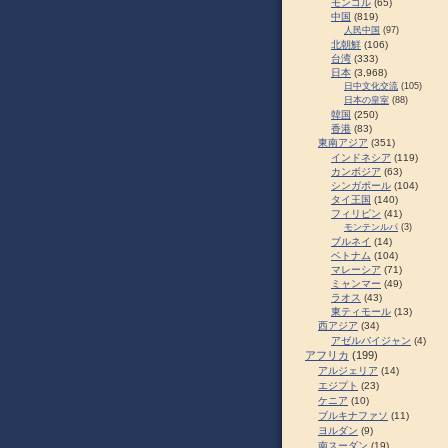
モンゴル
(65)
中国
(819)
人民中国
(97)
北朝鮮
(106)
台湾
(333)
日本
(3,968)
日中文化交流
(105)
日本の皇室
(88)
韓国
(250)
香港
(83)
東南アジア
(351)
インドネシア
(119)
カンボジア
(63)
シンガポール
(104)
タイ王国
(140)
フィリピン
(41)
モンテンルパ
(3)
ブルネイ
(14)
ベトナム
(104)
マレーシア
(71)
ミャンマー
(49)
ラオス
(43)
東ティモール
(13)
西アジア
(34)
アゼルバイジャン
(4)
アフリカ
(199)
アルジェリア
(14)
エジプト
(23)
ケニア
(10)
ブルキナファソ
(11)
ヨルダン
(9)
南スーダン
(19)