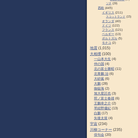
ソチ
(29)
西欧
(445)
イギリス
(211)
スコットランド
(15)
オランダ
(40)
ドイツ
(122)
フランス
(121)
ベルギー
(13)
ポルトガル
(5)
モナコ
(2)
地震
(1,015)
大相撲
(100)
一山本大生
(4)
仲の国
(4)
北の富士勝昭
(11)
北青鵬 治
(6)
大砂嵐
(6)
大鵬
(28)
御嶽海
(2)
旭大星託也
(3)
照ノ富士春雄
(6)
王鵬幸之介
(2)
琴紺野優紀
(13)
白鵬
(17)
矢後太規
(4)
宇宙
(234)
川柳コーナー
(235)
俳句会
(20)