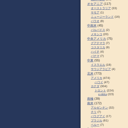
オセアニア
(117)
オーストラリア
(33)
サモア
(1)
ニュージーランド
(16)
パラオ
(8)
中南米
(45)
バルバドス
(2)
メキシコ
(20)
中央アメリカ
(75)
グアテマラ
(7)
コスタリカ
(9)
ハイチ
(4)
パナマ
(7)
中東
(55)
イスラエル
(18)
サウジアラビア
(4)
北米
(773)
アメリカ
(474)
ハワイ
(47)
カナダ
(304)
トロント
(224)
e-nikka
(223)
南極
(39)
南米
(172)
アルゼンチン
(32)
チリ
(7)
パラグアイ
(17)
ブラジル
(61)
ペルー
(7)