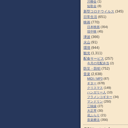
川柳会
(1)
短歌会
(8)
新型コロナウイルス
(345)
日常生活
(651)
映画
(770)
日本映画
(354)
現中映
(45)
津波
(366)
火山
(91)
環境
(944)
観光
(1,311)
配食サービス
(257)
今月の宅配弁当
(2)
防災・防犯
(752)
音楽
(2,638)
MIDI / MP3
(87)
ギター
(678)
クリスマス
(149)
ハンガリー人
(10)
フラメンコギター
(34)
マンドリン
(250)
三味線
(27)
大正琴
(30)
花ふらり
(21)
音楽療法
(356)