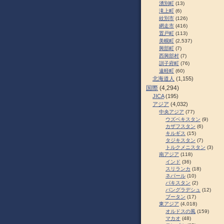
湧別町
(13)
滝上町
(6)
紋別市
(126)
網走市
(416)
置戸町
(113)
美幌町
(2,537)
興部町
(7)
西興部村
(7)
訓子府町
(76)
遠軽町
(60)
北海道人
(1,155)
国際
(4,294)
JICA
(195)
アジア
(4,032)
中央アジア
(77)
ウズベキスタン
(9)
カザフスタン
(6)
キルギス
(15)
タジキスタン
(7)
トルクメニスタン
(3)
南アジア
(118)
インド
(36)
スリランカ
(18)
ネパール
(10)
パキスタン
(2)
バングラデシュ
(12)
ブータン
(17)
東アジア
(4,018)
オルドスの風
(159)
マカオ
(48)