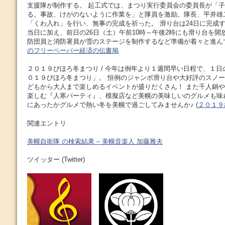
支援隊が制作する。 起工式では、まつり実行委員会の委員長が「
る。事故、けがのないように作業を」と隊員を激励。隊長、平井雄
「くわ入れ」を行い、無事の完成を祈った。 滑り台は24日に完成
当日に加え、前日の26日（土）午前10時～午後2時にも滑り台を開放
防団員と消防署員が雪のステージを制作するなど準備が着々と進んでい
のフリーペーパー経済の伝書鳩
２０１９びほろ冬まつり / 今年は例年より１週間早い日程で、１
０１９びほろ冬まつり」。 恒例のジャンボ滑り台や大好評のスノ
どもから大人まで楽しめるイベントが盛りだくさん！ また千人鍋
楽しむ『人寒パーティ』、模擬店など美幌の美味しいのグルメも味
にあったかグルメで熱い冬を美幌で過ごしてみませんか♪ (
２０１９
関連エントリ
美幌自衛隊 の検索結果 – 美幌音楽人 加藤雅夫
ツイッター (Twitter)