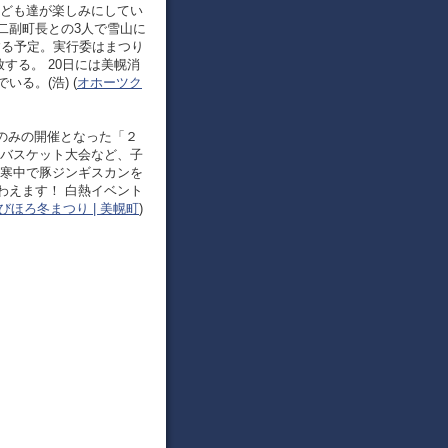
子ども達が楽しみにしてい
二副町長との3人で雪山に
する予定。実行委はまつり
する。 20日には美幌消
る。(浩) (
オホーツク
日のみの開催となった「２
ーバスケット大会など、子
や寒中で豚ジンギスカンを
わえます！ 白熱イベント
びほろ冬まつり | 美幌町
)