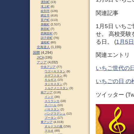
湧別町
(13)
滝上町
(6)
紋別市
(126)
関連記事
網走市
(416)
置戸町
(113)
美幌町
(2,537)
1月5日 いちご
興部町
(7)
せ。 高校受験
西興部村
(7)
訓子府町
(76)
る日。 (
1月5
遠軽町
(60)
北海道人
(1,155)
国際
(4,294)
関連エントリ
JICA
(195)
アジア
(4,032)
いちご世代の日
中央アジア
(77)
ウズベキスタン
(9)
カザフスタン
(6)
キルギス
(15)
いちごの日 の
タジキスタン
(7)
トルクメニスタン
(3)
南アジア
(118)
ツイッター (Twit
インド
(36)
スリランカ
(18)
ネパール
(10)
パキスタン
(2)
バングラデシュ
(12)
ブータン
(17)
東アジア
(4,018)
オルドスの風
(159)
マカオ
(48)