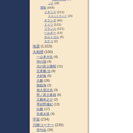
ソチ
(29)
西欧
(445)
イギリス
(211)
スコットランド
(15)
オランダ
(40)
ドイツ
(122)
フランス
(121)
ベルギー
(13)
ポルトガル
(5)
モナコ
(2)
地震
(1,015)
大相撲
(100)
一山本大生
(4)
仲の国
(4)
北の富士勝昭
(11)
北青鵬 治
(6)
大砂嵐
(6)
大鵬
(28)
御嶽海
(2)
旭大星託也
(3)
照ノ富士春雄
(6)
王鵬幸之介
(2)
琴紺野優紀
(13)
白鵬
(17)
矢後太規
(4)
宇宙
(234)
川柳コーナー
(235)
俳句会
(20)