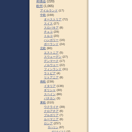
和僑会
(220)
欧州
(1,065)
アイルランド
(17)
中欧
(168)
オーストリア
(72)
スイス
(27)
スロパキア
(8)
チェコ
(29)
トルコ
(20)
ハンガリー
(16)
ポーランド
(24)
北欧
(90)
エストニア
(5)
スウェーデン
(27)
デンマーク
(17)
ノルウェー
(22)
フィンランド
(31)
ラトビア
(4)
リトアニア
(8)
南欧
(238)
イタリア
(136)
ギリシャ
(30)
スペイン
(86)
バチカン
(3)
東欧
(310)
ウクライナ
(39)
クロアチア
(6)
ブルガリア
(7)
ルーマニア
(6)
ロシア
(257)
サハリン
(67)
ポロナイスク
(37)