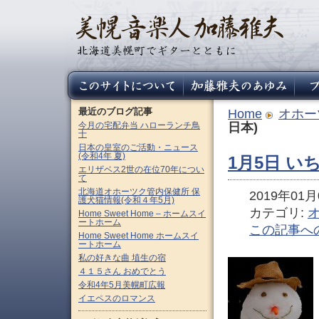
最近のブログ記事
Home
オホー
今月の宅配弁当 ハローランチ鳥
日本)
十
日本の皇室のご活動・ニュース
(令和4年 夏)
1月5日 い
エリザベス2世の在位70年につい
て
北海道オホーツク管内保健所 保
2019年01月0
護犬猫情報(令和４年5月)
カテゴリ:
Home Sweet Home – ホームスイ
ートホーム
この記事へ
Home Sweet Home ホームスイ
ートホーム
私の好きな曲 埴生の宿
４１５さん おめでとう
令和4年5月美幌町広報
イエペスのロマンス