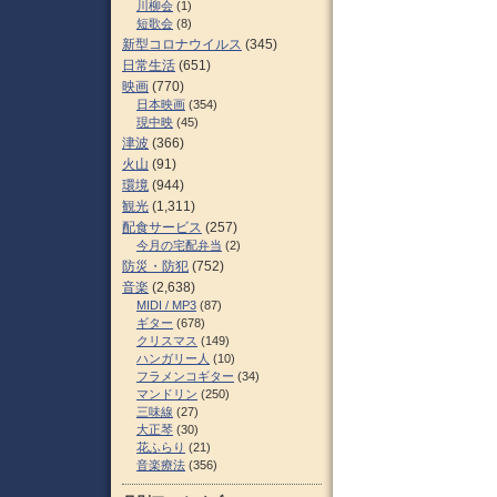
川柳会
(1)
短歌会
(8)
新型コロナウイルス
(345)
日常生活
(651)
映画
(770)
日本映画
(354)
現中映
(45)
津波
(366)
火山
(91)
環境
(944)
観光
(1,311)
配食サービス
(257)
今月の宅配弁当
(2)
防災・防犯
(752)
音楽
(2,638)
MIDI / MP3
(87)
ギター
(678)
クリスマス
(149)
ハンガリー人
(10)
フラメンコギター
(34)
マンドリン
(250)
三味線
(27)
大正琴
(30)
花ふらり
(21)
音楽療法
(356)