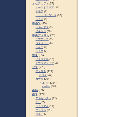
オセアニア
(117)
オーストラリア
(33)
サモア
(1)
ニュージーランド
(16)
パラオ
(8)
中南米
(45)
バルバドス
(2)
メキシコ
(20)
中央アメリカ
(75)
グアテマラ
(7)
コスタリカ
(9)
ハイチ
(4)
パナマ
(7)
中東
(55)
イスラエル
(18)
サウジアラビア
(4)
北米
(773)
アメリカ
(474)
ハワイ
(47)
カナダ
(304)
トロント
(224)
e-nikka
(223)
南極
(39)
南米
(172)
アルゼンチン
(32)
チリ
(7)
パラグアイ
(17)
ブラジル
(61)
ペルー
(7)