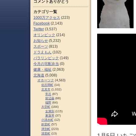
コメントありがとう
カテゴリ一覧
1000万アクセス
(223)
Facebook
(2,143)
Twitter
(3,537)
オリンピック
(214)
お知らせ
(5,232)
スポーツ
(813)
ドラえもん
(102)
パラリンピック
(149)
今月の宅配弁当
(0)
健康・福祉
(2,063)
北海道
(5,008)
オホーツク
(4,563)
佐呂間町
(14)
北見市
(1,032)
常呂
(87)
留辺蘂
(68)
端野
(64)
大空町
(164)
女満別
(115)
東藻琴
(37)
小清水町
(12)
斜里町
(57)
津別町
(223)
清里町
(13)
1月5日 いちご