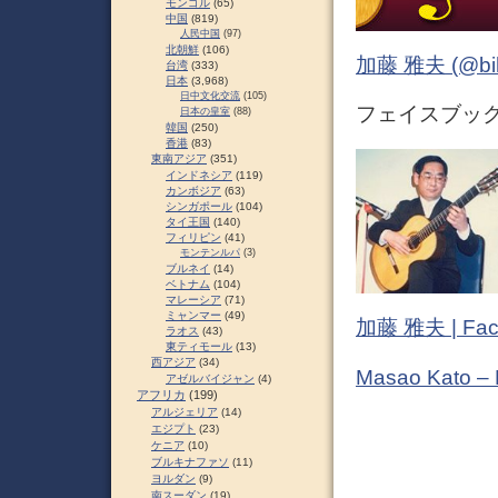
モンゴル
(65)
中国
(819)
人民中国
(97)
北朝鮮
(106)
加藤 雅夫 (@bihor
台湾
(333)
日本
(3,968)
日中文化交流
(105)
フェイスブック (
日本の皇室
(88)
韓国
(250)
香港
(83)
東南アジア
(351)
インドネシア
(119)
カンボジア
(63)
シンガポール
(104)
タイ王国
(140)
フィリピン
(41)
モンテンルパ
(3)
ブルネイ
(14)
ベトナム
(104)
マレーシア
(71)
ミャンマー
(49)
加藤 雅夫 | Fac
ラオス
(43)
東ティモール
(13)
西アジア
(34)
Masao Kato –
アゼルバイジャン
(4)
アフリカ
(199)
アルジェリア
(14)
エジプト
(23)
ケニア
(10)
ブルキナファソ
(11)
ヨルダン
(9)
南スーダン
(19)