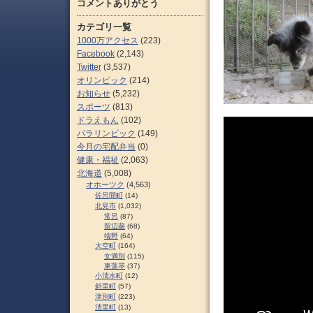
コメントありがとう
カテゴリ一覧
1000万アクセス
(223)
Facebook
(2,143)
Twitter
(3,537)
オリンピック
(214)
お知らせ
(5,232)
スポーツ
(813)
ドラえもん
(102)
パラリンピック
(149)
今月の宅配弁当
(0)
健康・福祉
(2,063)
北海道
(5,008)
オホーツク
(4,563)
佐呂間町
(14)
北見市
(1,032)
常呂
(87)
留辺蘂
(68)
端野
(64)
大空町
(164)
女満別
(115)
東藻琴
(37)
小清水町
(12)
斜里町
(57)
津別町
(223)
清里町
(13)