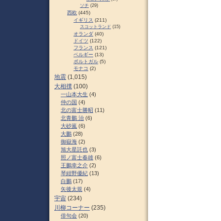
ソチ
(29)
西欧
(445)
イギリス
(211)
スコットランド
(15)
オランダ
(40)
ドイツ
(122)
フランス
(121)
ベルギー
(13)
ポルトガル
(5)
モナコ
(2)
地震
(1,015)
大相撲
(100)
一山本大生
(4)
仲の国
(4)
北の富士勝昭
(11)
北青鵬 治
(6)
大砂嵐
(6)
大鵬
(28)
御嶽海
(2)
旭大星託也
(3)
照ノ富士春雄
(6)
王鵬幸之介
(2)
琴紺野優紀
(13)
白鵬
(17)
矢後太規
(4)
宇宙
(234)
川柳コーナー
(235)
俳句会
(20)