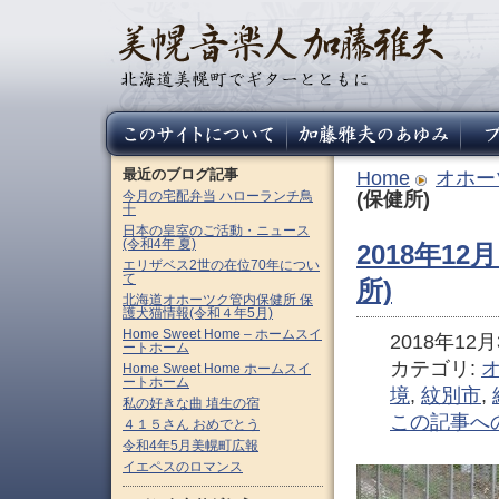
最近のブログ記事
Home
オホー
今月の宅配弁当 ハローランチ鳥
(保健所)
十
日本の皇室のご活動・ニュース
(令和4年 夏)
2018年1
エリザベス2世の在位70年につい
て
所)
北海道オホーツク管内保健所 保
護犬猫情報(令和４年5月)
Home Sweet Home – ホームスイ
2018年12月3
ートホーム
カテゴリ:
Home Sweet Home ホームスイ
ートホーム
境
,
紋別市
,
私の好きな曲 埴生の宿
この記事へ
４１５さん おめでとう
令和4年5月美幌町広報
イエペスのロマンス