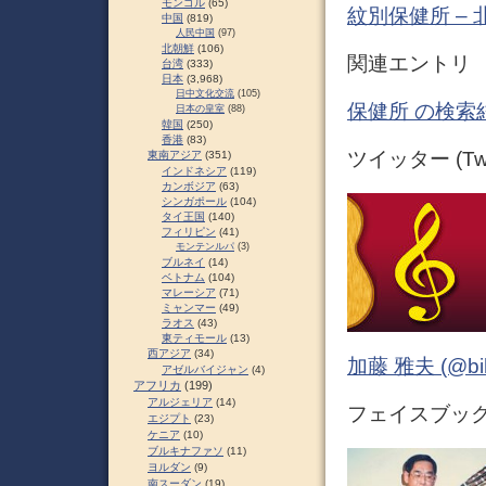
モンゴル
(65)
紋別保健所 –
中国
(819)
人民中国
(97)
北朝鮮
(106)
関連エントリ
台湾
(333)
日本
(3,968)
日中文化交流
(105)
保健所 の検索
日本の皇室
(88)
韓国
(250)
香港
(83)
ツイッター (Twit
東南アジア
(351)
インドネシア
(119)
カンボジア
(63)
シンガポール
(104)
タイ王国
(140)
フィリピン
(41)
モンテンルパ
(3)
ブルネイ
(14)
ベトナム
(104)
マレーシア
(71)
ミャンマー
(49)
ラオス
(43)
東ティモール
(13)
西アジア
(34)
加藤 雅夫 (@bihor
アゼルバイジャン
(4)
アフリカ
(199)
アルジェリア
(14)
フェイスブック (
エジプト
(23)
ケニア
(10)
ブルキナファソ
(11)
ヨルダン
(9)
南スーダン
(19)