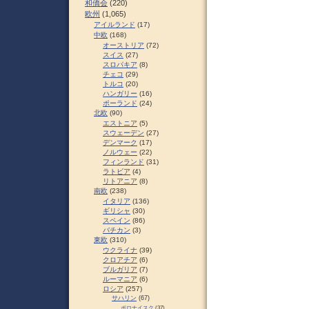
和僑会
(220)
欧州
(1,065)
アイルランド
(17)
中欧
(168)
オーストリア
(72)
スイス
(27)
スロパキア
(8)
チェコ
(29)
トルコ
(20)
ハンガリー
(16)
ポーランド
(24)
北欧
(90)
エストニア
(5)
スウェーデン
(27)
デンマーク
(17)
ノルウェー
(22)
フィンランド
(31)
ラトビア
(4)
リトアニア
(8)
南欧
(238)
イタリア
(136)
ギリシャ
(30)
スペイン
(86)
バチカン
(3)
東欧
(310)
ウクライナ
(39)
クロアチア
(6)
ブルガリア
(7)
ルーマニア
(6)
ロシア
(257)
サハリン
(67)
ポロナイスク
(37)