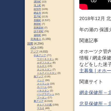
湧別町
(13)
滝上町
(6)
紋別市
(126)
網走市
(416)
置戸町
(113)
2018年12月
美幌町
(2,537)
興部町
(7)
西興部村
(7)
年の瀬の 保護犬
訓子府町
(76)
遠軽町
(60)
北海道人
(1,155)
関連記事
国際
(4,294)
JICA
(195)
オホーツク管
アジア
(4,032)
中央アジア
(77)
情報 / 網走保
ウズベキスタン
(9)
カザフスタン
(6)
などをした迷子
キルギス
(15)
主募集 | オ
タジキスタン
(7)
トルクメニスタン
(3)
南アジア
(118)
インド
(36)
関連サイト
スリランカ
(18)
ネパール
(10)
パキスタン
(2)
網走保健所 –
バングラデシュ
(12)
ブータン
(17)
東アジア
(4,018)
北見保健所 –
オルドスの風
(159)
マカオ
(48)