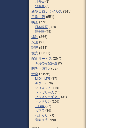
川柳会
(1)
短歌会
(8)
新型コロナウイルス
(345)
日常生活
(651)
映画
(770)
日本映画
(354)
現中映
(45)
津波
(366)
火山
(91)
環境
(944)
観光
(1,311)
配食サービス
(257)
今月の宅配弁当
(2)
防災・防犯
(752)
音楽
(2,638)
MIDI / MP3
(87)
ギター
(678)
クリスマス
(149)
ハンガリー人
(10)
フラメンコギター
(34)
マンドリン
(250)
三味線
(27)
大正琴
(30)
花ふらり
(21)
音楽療法
(356)