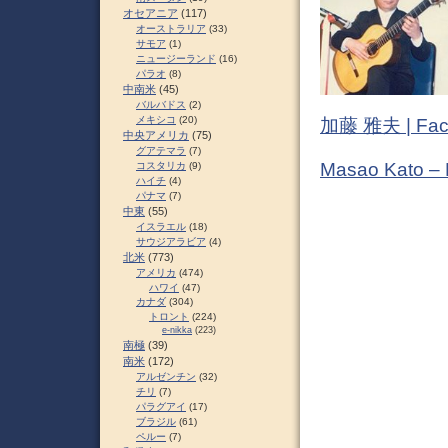
オセアニア
(117)
オーストラリア
(33)
サモア
(1)
ニュージーランド
(16)
パラオ
(8)
中南米
(45)
バルバドス
(2)
メキシコ
(20)
加藤 雅夫 | Fac
中央アメリカ
(75)
グアテマラ
(7)
Masao Kato –
コスタリカ
(9)
ハイチ
(4)
パナマ
(7)
中東
(55)
イスラエル
(18)
サウジアラビア
(4)
北米
(773)
アメリカ
(474)
ハワイ
(47)
カナダ
(304)
トロント
(224)
e-nikka
(223)
南極
(39)
南米
(172)
アルゼンチン
(32)
チリ
(7)
パラグアイ
(17)
ブラジル
(61)
ペルー
(7)