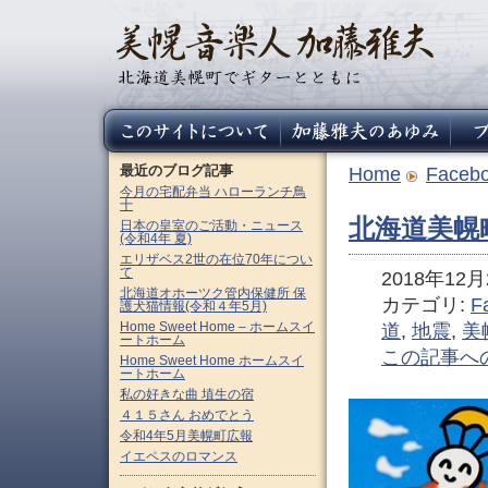
最近のブログ記事
Home
Faceb
今月の宅配弁当 ハローランチ鳥
十
北海道美幌
日本の皇室のご活動・ニュース
(令和4年 夏)
エリザベス2世の在位70年につい
て
2018年12月2
北海道オホーツク管内保健所 保
カテゴリ:
F
護犬猫情報(令和４年5月)
Home Sweet Home – ホームスイ
道
,
地震
,
美
ートホーム
この記事へ
Home Sweet Home ホームスイ
ートホーム
私の好きな曲 埴生の宿
４１５さん おめでとう
令和4年5月美幌町広報
イエペスのロマンス