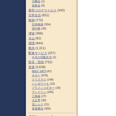
川柳会
(1)
短歌会
(8)
新型コロナウイルス
(345)
日常生活
(651)
映画
(770)
日本映画
(354)
現中映
(45)
津波
(366)
火山
(91)
環境
(944)
観光
(1,311)
配食サービス
(257)
今月の宅配弁当
(2)
防災・防犯
(752)
音楽
(2,638)
MIDI / MP3
(87)
ギター
(678)
クリスマス
(149)
ハンガリー人
(10)
フラメンコギター
(34)
マンドリン
(250)
三味線
(27)
大正琴
(30)
花ふらり
(21)
音楽療法
(356)