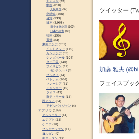
モンゴル
(65)
中国
(819)
ツイッター (Twit
人民中国
(97)
北朝鮮
(106)
台湾
(333)
日本
(3,968)
日中文化交流
(105)
日本の皇室
(88)
韓国
(250)
香港
(83)
東南アジア
(351)
インドネシア
(119)
カンボジア
(63)
シンガポール
(104)
タイ王国
(140)
フィリピン
(41)
加藤 雅夫 (@bihor
モンテンルパ
(3)
ブルネイ
(14)
ベトナム
(104)
フェイスブック (
マレーシア
(71)
ミャンマー
(49)
ラオス
(43)
東ティモール
(13)
西アジア
(34)
アゼルバイジャン
(4)
アフリカ
(199)
アルジェリア
(14)
エジプト
(23)
ケニア
(10)
ブルキナファソ
(11)
ヨルダン
(9)
南スーダン
(19)