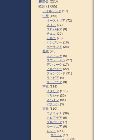
和僑会
(220)
欧州
(1,065)
アイルランド
(17)
中欧
(168)
オーストリア
(72)
スイス
(27)
スロパキア
(8)
チェコ
(29)
トルコ
(20)
ハンガリー
(16)
ポーランド
(24)
北欧
(90)
エストニア
(5)
スウェーデン
(27)
デンマーク
(17)
ノルウェー
(22)
フィンランド
(31)
ラトビア
(4)
リトアニア
(8)
南欧
(238)
イタリア
(136)
ギリシャ
(30)
スペイン
(86)
バチカン
(3)
東欧
(310)
ウクライナ
(39)
クロアチア
(6)
ブルガリア
(7)
ルーマニア
(6)
ロシア
(257)
サハリン
(67)
ポロナイスク
(37)