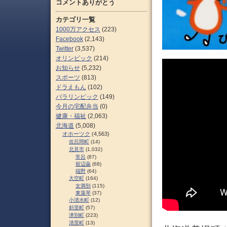
コメントありがとう
カテゴリ一覧
1000万アクセス
(223)
Facebook
(2,143)
Twitter
(3,537)
オリンピック
(214)
お知らせ
(5,232)
スポーツ
(813)
ドラえもん
(102)
パラリンピック
(149)
今月の宅配弁当
(0)
健康・福祉
(2,063)
北海道
(5,008)
オホーツク
(4,563)
佐呂間町
(14)
北見市
(1,032)
常呂
(87)
留辺蘂
(68)
端野
(64)
大空町
(164)
女満別
(115)
東藻琴
(37)
小清水町
(12)
斜里町
(57)
津別町
(223)
清里町
(13)