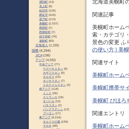
北海道美幌町
湧別町
(13)
滝上町
(6)
紋別市
(126)
関連記事
網走市
(416)
置戸町
(113)
美幌町
(2,537)
美幌町ホームペ
興部町
(7)
西興部村
(7)
索・カテゴリ・
訓子府町
(76)
景色の変更 ふ
遠軽町
(60)
北海道人
(1,155)
の使い方 | 美
国際
(4,294)
JICA
(195)
アジア
(4,032)
関連サイト
中央アジア
(77)
ウズベキスタン
(9)
カザフスタン
(6)
美幌町ホームペ
キルギス
(15)
タジキスタン
(7)
トルクメニスタン
(3)
美幌町携帯サイ
南アジア
(118)
インド
(36)
スリランカ
(18)
美幌町 びほろちょ
ネパール
(10)
パキスタン
(2)
バングラデシュ
(12)
関連エントリ
ブータン
(17)
東アジア
(4,018)
オルドスの風
(159)
美幌町ホームペ
マカオ
(48)