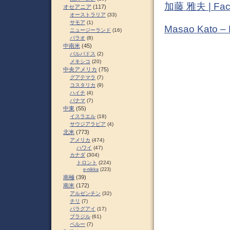
加藤 雅夫 | Fac
オセアニア
(117)
オーストラリア
(33)
サモア
(1)
Masao Kato –
ニュージーランド
(16)
パラオ
(8)
中南米
(45)
バルバドス
(2)
メキシコ
(20)
中央アメリカ
(75)
グアテマラ
(7)
コスタリカ
(9)
ハイチ
(4)
パナマ
(7)
中東
(55)
イスラエル
(18)
サウジアラビア
(4)
北米
(773)
アメリカ
(474)
ハワイ
(47)
カナダ
(304)
トロント
(224)
e-nikka
(223)
南極
(39)
南米
(172)
アルゼンチン
(32)
チリ
(7)
パラグアイ
(17)
ブラジル
(61)
ペルー
(7)