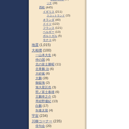
ソチ
(29)
西欧
(445)
イギリス
(211)
スコットランド
(15)
オランダ
(40)
ドイツ
(122)
フランス
(121)
ベルギー
(13)
ポルトガル
(5)
モナコ
(2)
地震
(1,015)
大相撲
(100)
一山本大生
(4)
仲の国
(4)
北の富士勝昭
(11)
北青鵬 治
(6)
大砂嵐
(6)
大鵬
(28)
御嶽海
(2)
旭大星託也
(3)
照ノ富士春雄
(6)
王鵬幸之介
(2)
琴紺野優紀
(13)
白鵬
(17)
矢後太規
(4)
宇宙
(234)
川柳コーナー
(235)
俳句会
(20)