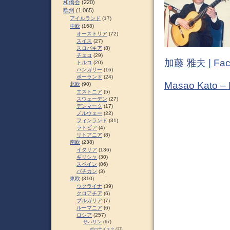
和僑会
(220)
欧州
(1,065)
アイルランド
(17)
中欧
(168)
オーストリア
(72)
スイス
(27)
スロパキア
(8)
チェコ
(29)
加藤 雅夫 | Fac
トルコ
(20)
ハンガリー
(16)
ポーランド
(24)
Masao Kato –
北欧
(90)
エストニア
(5)
スウェーデン
(27)
デンマーク
(17)
ノルウェー
(22)
フィンランド
(31)
ラトビア
(4)
リトアニア
(8)
南欧
(238)
イタリア
(136)
ギリシャ
(30)
スペイン
(86)
バチカン
(3)
東欧
(310)
ウクライナ
(39)
クロアチア
(6)
ブルガリア
(7)
ルーマニア
(6)
ロシア
(257)
サハリン
(67)
ポロナイスク
(37)