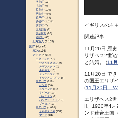
湧別町
(13)
滝上町
(6)
紋別市
(126)
網走市
(416)
置戸町
(113)
美幌町
(2,537)
イギリスの君主
興部町
(7)
西興部村
(7)
訓子府町
(76)
関連記事
遠軽町
(60)
北海道人
(1,155)
国際
(4,294)
11月20日 歴
JICA
(195)
リザベス2世)
アジア
(4,032)
中央アジア
(77)
と結婚。 (
11
ウズベキスタン
(9)
カザフスタン
(6)
キルギス
(15)
11月20日 で
タジキスタン
(7)
トルクメニスタン
(3)
の国王エリザ
南アジア
(118)
インド
(36)
(
11月20日 – Wi
スリランカ
(18)
ネパール
(10)
パキスタン
(2)
エリザベス2世（
バングラデシュ
(12)
ブータン
(17)
II、1926年
東アジア
(4,018)
オルドスの風
(159)
ンド連合王国
マカオ
(48)