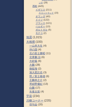
ソチ
(29)
西欧
(445)
イギリス
(211)
スコットランド
(15)
オランダ
(40)
ドイツ
(122)
フランス
(121)
ベルギー
(13)
ポルトガル
(5)
モナコ
(2)
地震
(1,015)
大相撲
(100)
一山本大生
(4)
仲の国
(4)
北の富士勝昭
(11)
北青鵬 治
(6)
大砂嵐
(6)
大鵬
(28)
御嶽海
(2)
旭大星託也
(3)
照ノ富士春雄
(6)
王鵬幸之介
(2)
琴紺野優紀
(13)
白鵬
(17)
矢後太規
(4)
宇宙
(234)
川柳コーナー
(235)
俳句会
(20)