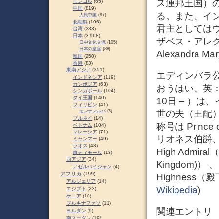
ス連邦王国）
モンゴル
(65)
中国
(819)
る。また、イ
人民中国
(97)
北朝鮮
(106)
君主としてはウ
台湾
(333)
日本
(3,968)
ザベス・アレクサ
日中文化交流
(105)
日本の皇室
(88)
Alexandra Ma
韓国
(250)
香港
(83)
東南アジア
(351)
エディンバラ
インドネシア
(119)
カンボジア
(63)
おうはい、英：Prin
シンガポール
(104)
タイ王国
(140)
10日 – ）
フィリピン
(41)
モンテンルパ
(3)
世の夫（王配
ブルネイ
(14)
称号は Prince
ベトナム
(104)
マレーシア
(71)
リオネス伯爵、
ミャンマー
(49)
ラオス
(43)
High Admiral（e
東ティモール
(13)
西アジア
(34)
Kingdom)）
アゼルバイジャン
(4)
アフリカ
(199)
Highness（殿
アルジェリア
(14)
Wikipedia
)
エジプト
(23)
ケニア
(10)
ブルキナファソ
(11)
関連エントリ
ヨルダン
(9)
南スーダン
(19)