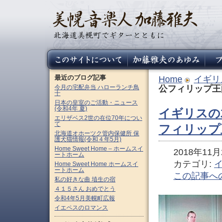
最近のブログ記事
Home
イギリ
今月の宅配弁当 ハローランチ鳥
公フィリップ王
十
日本の皇室のご活動・ニュース
(令和4年 夏)
イギリスの
エリザベス2世の在位70年につい
て
フィリップ
北海道オホーツク管内保健所 保
護犬猫情報(令和４年5月)
Home Sweet Home – ホームスイ
2018年11月2
ートホーム
カテゴリ:
Home Sweet Home ホームスイ
ートホーム
この記事へ
私の好きな曲 埴生の宿
４１５さん おめでとう
令和4年5月美幌町広報
イエペスのロマンス