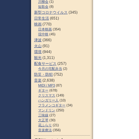
川柳会
(1)
短歌会
(8)
新型コロナウイルス
(345)
日常生活
(651)
映画
(770)
日本映画
(354)
現中映
(45)
津波
(366)
火山
(91)
環境
(944)
観光
(1,311)
配食サービス
(257)
今月の宅配弁当
(2)
防災・防犯
(752)
音楽
(2,638)
MIDI / MP3
(87)
ギター
(678)
クリスマス
(149)
ハンガリー人
(10)
フラメンコギター
(34)
マンドリン
(250)
三味線
(27)
大正琴
(30)
花ふらり
(21)
音楽療法
(356)