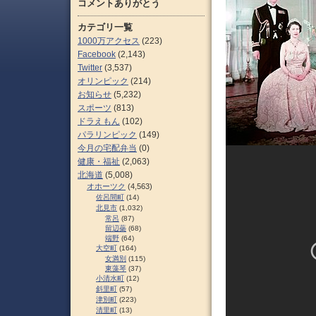
コメントありがとう
カテゴリ一覧
1000万アクセス
(223)
Facebook
(2,143)
Twitter
(3,537)
オリンピック
(214)
お知らせ
(5,232)
スポーツ
(813)
ドラえもん
(102)
パラリンピック
(149)
今月の宅配弁当
(0)
健康・福祉
(2,063)
北海道
(5,008)
オホーツク
(4,563)
佐呂間町
(14)
北見市
(1,032)
常呂
(87)
留辺蘂
(68)
端野
(64)
大空町
(164)
女満別
(115)
東藻琴
(37)
小清水町
(12)
斜里町
(57)
津別町
(223)
清里町
(13)