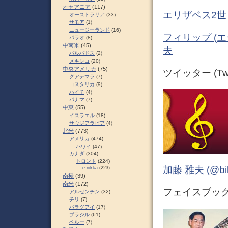
オセアニア
(117)
エリザベス2世
オーストラリア
(33)
サモア
(1)
ニュージーランド
(16)
フィリップ (エ
パラオ
(8)
中南米
(45)
夫
バルバドス
(2)
メキシコ
(20)
中央アメリカ
(75)
ツイッター (Twit
グアテマラ
(7)
コスタリカ
(9)
ハイチ
(4)
パナマ
(7)
中東
(55)
イスラエル
(18)
サウジアラビア
(4)
北米
(773)
アメリカ
(474)
ハワイ
(47)
カナダ
(304)
トロント
(224)
加藤 雅夫 (@bihor
e-nikka
(223)
南極
(39)
南米
(172)
フェイスブック (
アルゼンチン
(32)
チリ
(7)
パラグアイ
(17)
ブラジル
(61)
ペルー
(7)