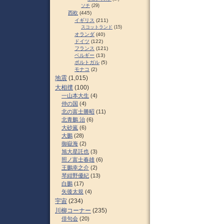
ソチ
(29)
西欧
(445)
イギリス
(211)
スコットランド
(15)
オランダ
(40)
ドイツ
(122)
フランス
(121)
ベルギー
(13)
ポルトガル
(5)
モナコ
(2)
地震
(1,015)
大相撲
(100)
一山本大生
(4)
仲の国
(4)
北の富士勝昭
(11)
北青鵬 治
(6)
大砂嵐
(6)
大鵬
(28)
御嶽海
(2)
旭大星託也
(3)
照ノ富士春雄
(6)
王鵬幸之介
(2)
琴紺野優紀
(13)
白鵬
(17)
矢後太規
(4)
宇宙
(234)
川柳コーナー
(235)
俳句会
(20)