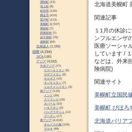
湧別町
(13)
北海道美幌町 美
滝上町
(6)
紋別市
(126)
網走市
(416)
関連記事
置戸町
(113)
美幌町
(2,537)
興部町
(7)
１1月の休診につ
西興部村
(7)
ンフルエンザの
訓子府町
(76)
遠軽町
(60)
医療ソーシャ
北海道人
(1,155)
国際
(4,294)
しています /
JICA
(195)
などは、外来担
アジア
(4,032)
中央アジア
(77)
険病院)
ウズベキスタン
(9)
カザフスタン
(6)
キルギス
(15)
関連サイト
タジキスタン
(7)
トルクメニスタン
(3)
南アジア
(118)
美幌町立国民健
インド
(36)
スリランカ
(18)
ネパール
(10)
美幌町 びほろちょう
パキスタン
(2)
バングラデシュ
(12)
ブータン
(17)
北海道バリアフ
東アジア
(4,018)
オルドスの風
(159)
マカオ
(48)