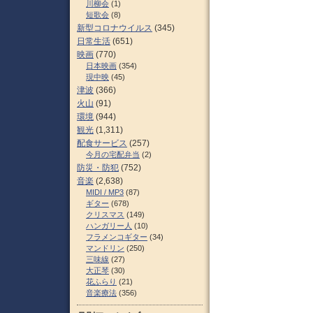
川柳会
(1)
短歌会
(8)
新型コロナウイルス
(345)
日常生活
(651)
映画
(770)
日本映画
(354)
現中映
(45)
津波
(366)
火山
(91)
環境
(944)
観光
(1,311)
配食サービス
(257)
今月の宅配弁当
(2)
防災・防犯
(752)
音楽
(2,638)
MIDI / MP3
(87)
ギター
(678)
クリスマス
(149)
ハンガリー人
(10)
フラメンコギター
(34)
マンドリン
(250)
三味線
(27)
大正琴
(30)
花ふらり
(21)
音楽療法
(356)