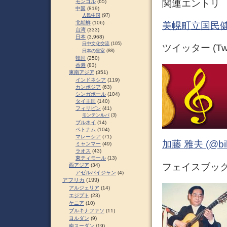
関連エントリ
モンゴル
(65)
中国
(819)
人民中国
(97)
北朝鮮
(106)
美幌町立国民健
台湾
(333)
日本
(3,968)
日中文化交流
(105)
ツイッター (Twit
日本の皇室
(88)
韓国
(250)
香港
(83)
東南アジア
(351)
インドネシア
(119)
カンボジア
(63)
シンガポール
(104)
タイ王国
(140)
フィリピン
(41)
モンテンルパ
(3)
ブルネイ
(14)
ベトナム
(104)
マレーシア
(71)
加藤 雅夫 (@bihor
ミャンマー
(49)
ラオス
(43)
東ティモール
(13)
フェイスブック (
西アジア
(34)
アゼルバイジャン
(4)
アフリカ
(199)
アルジェリア
(14)
エジプト
(23)
ケニア
(10)
ブルキナファソ
(11)
ヨルダン
(9)
南スーダン
(19)