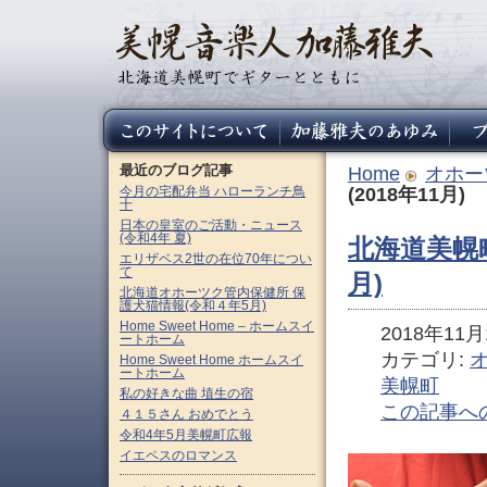
最近のブログ記事
Home
オホー
今月の宅配弁当 ハローランチ鳥
(2018年11月)
十
日本の皇室のご活動・ニュース
(令和4年 夏)
北海道美幌町
エリザベス2世の在位70年につい
て
月)
北海道オホーツク管内保健所 保
護犬猫情報(令和４年5月)
Home Sweet Home – ホームスイ
2018年11月1
ートホーム
カテゴリ:
Home Sweet Home ホームスイ
ートホーム
美幌町
私の好きな曲 埴生の宿
この記事へ
４１５さん おめでとう
令和4年5月美幌町広報
イエペスのロマンス