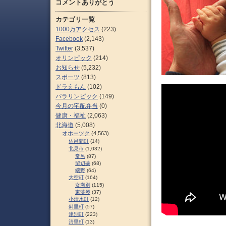
コメントありがとう
カテゴリ一覧
1000万アクセス
(223)
Facebook
(2,143)
Twitter
(3,537)
オリンピック
(214)
お知らせ
(5,232)
スポーツ
(813)
ドラえもん
(102)
パラリンピック
(149)
今月の宅配弁当
(0)
健康・福祉
(2,063)
北海道
(5,008)
オホーツク
(4,563)
佐呂間町
(14)
北見市
(1,032)
常呂
(87)
留辺蘂
(68)
端野
(64)
大空町
(164)
女満別
(115)
東藻琴
(37)
小清水町
(12)
斜里町
(57)
津別町
(223)
清里町
(13)