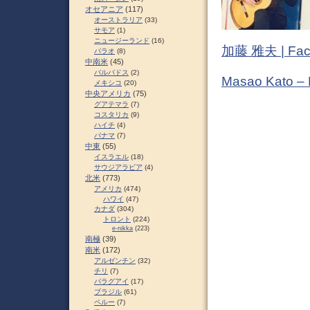
オセアニア
(117)
オーストラリア
(33)
サモア
(1)
ニュージーランド
(16)
加藤 雅夫 | Fac
パラオ
(8)
中南米
(45)
バルバドス
(2)
Masao Kato –
メキシコ
(20)
中央アメリカ
(75)
グアテマラ
(7)
コスタリカ
(9)
ハイチ
(4)
パナマ
(7)
中東
(55)
イスラエル
(18)
サウジアラビア
(4)
北米
(773)
アメリカ
(474)
ハワイ
(47)
カナダ
(304)
トロント
(224)
e-nikka
(223)
南極
(39)
南米
(172)
アルゼンチン
(32)
チリ
(7)
パラグアイ
(17)
ブラジル
(61)
ペルー
(7)