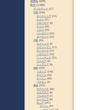
和僑会
(220)
欧州
(1,065)
アイルランド
(17)
中欧
(168)
オーストリア
(72)
スイス
(27)
スロパキア
(8)
チェコ
(29)
トルコ
(20)
ハンガリー
(16)
ポーランド
(24)
北欧
(90)
エストニア
(5)
スウェーデン
(27)
デンマーク
(17)
ノルウェー
(22)
フィンランド
(31)
ラトビア
(4)
リトアニア
(8)
南欧
(238)
イタリア
(136)
ギリシャ
(30)
スペイン
(86)
バチカン
(3)
東欧
(310)
ウクライナ
(39)
クロアチア
(6)
ブルガリア
(7)
ルーマニア
(6)
ロシア
(257)
サハリン
(67)
ポロナイスク
(37)