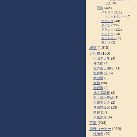
ソチ
(29)
西欧
(445)
イギリス
(211)
スコットランド
(15)
オランダ
(40)
ドイツ
(122)
フランス
(121)
ベルギー
(13)
ポルトガル
(5)
モナコ
(2)
地震
(1,015)
大相撲
(100)
一山本大生
(4)
仲の国
(4)
北の富士勝昭
(11)
北青鵬 治
(6)
大砂嵐
(6)
大鵬
(28)
御嶽海
(2)
旭大星託也
(3)
照ノ富士春雄
(6)
王鵬幸之介
(2)
琴紺野優紀
(13)
白鵬
(17)
矢後太規
(4)
宇宙
(234)
川柳コーナー
(235)
俳句会
(20)