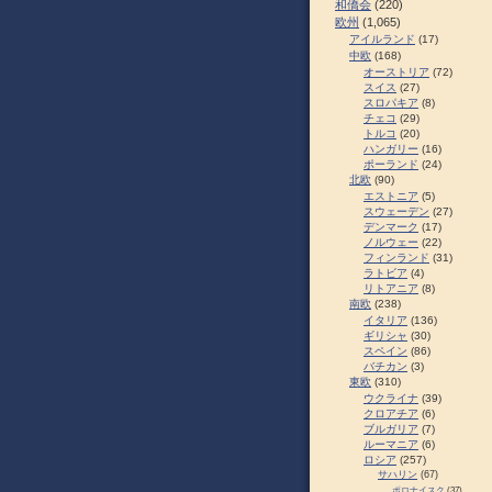
和僑会
(220)
欧州
(1,065)
アイルランド
(17)
中欧
(168)
オーストリア
(72)
スイス
(27)
スロパキア
(8)
チェコ
(29)
トルコ
(20)
ハンガリー
(16)
ポーランド
(24)
北欧
(90)
エストニア
(5)
スウェーデン
(27)
デンマーク
(17)
ノルウェー
(22)
フィンランド
(31)
ラトビア
(4)
リトアニア
(8)
南欧
(238)
イタリア
(136)
ギリシャ
(30)
スペイン
(86)
バチカン
(3)
東欧
(310)
ウクライナ
(39)
クロアチア
(6)
ブルガリア
(7)
ルーマニア
(6)
ロシア
(257)
サハリン
(67)
ポロナイスク
(37)