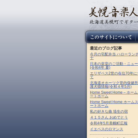
最近のブログ記事
今月の宅配弁当 ハローラン
十
日本の皇室のご活動・ニュー
(令和4年 夏)
エリザベス2世の在位70年に
て
北海道オホーツク管内保健所
護犬猫情報(令和４年5月)
Home Sweet Home – ホー
ートホーム
Home Sweet Home ホーム
ートホーム
私の好きな曲 埴生の宿
４１５さん おめでとう
令和4年5月美幌町広報
イエペスのロマンス