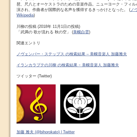
琶、尺八とオーケストラのための音楽作品。ニューヨーク・フィル
演され、作曲者が国際的な名声を獲得するきっかけとなった。 (
ノ
Wikipedia
)
川柳の投稿 (2018年 11月1日の投稿)
「武満の 歌が流れる 秋の空」 (
美幌白雲
)
関連エントリ
ノヴェンバー・ステップス の検索結果 – 美幌音楽人 加藤雅夫
イランカラプテの川柳 の検索結果 ｰ 美幌音楽人 加藤雅夫
ツイッター (Twitter)
加藤 雅夫 (@bihorokato) | Twitter