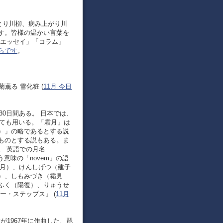
とり川柳、病み上がり川
す。皆様の温かい言葉を
「エッセイ」「コラム」
らです
。
菊薫る 雪化粧 (
11月 今日
30日間ある。 日本では、
しても用いる。「霜月」は
）」の略であるとする説
ものとする説もある。ま
。 英語での月名
う意味の「novem」の語
帰月）、けんしげつ（建子
）、しもみづき（霜見
ふく（陽復）、りゅうせ
ー・ステップス』 (
11月
満徹が1967年に作曲した、琵