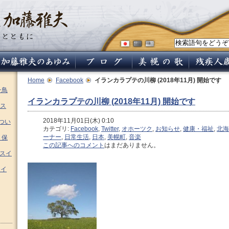
Home
Facebook
イランカラプテの川柳 (2018年11月) 開始です
チ鳥
イランカラプテの川柳 (2018年11月) 開始です
ス
2018年11月01日(木) 0:10
つい
カテゴリ:
Facebook
,
Twitter
,
オホーツク
,
お知らせ
,
健康・福祉
,
北海
ーナー
,
日常生活
,
日本
,
美幌町
,
音楽
 保
この記事へのコメント
はまだありません。
ムスイ
スイ