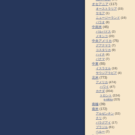
オセアニア
(117)
オーストラリア
(33)
サモア
(1)
ニュージーランド
(16)
パラオ
(8)
中南米
(45)
バルバドス
(2)
メキシコ
(20)
中央アメリカ
(75)
グアテマラ
(7)
コスタリカ
(9)
ハイチ
(4)
パナマ
(7)
中東
(55)
イスラエル
(18)
サウジアラビア
(4)
北米
(773)
アメリカ
(474)
ハワイ
(47)
カナダ
(304)
トロント
(224)
e-nikka
(223)
南極
(39)
南米
(172)
アルゼンチン
(32)
チリ
(7)
パラグアイ
(17)
ブラジル
(61)
ペルー
(7)