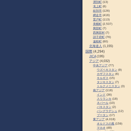
湧別町
(13)
滝上町
(6)
紋別市
(126)
網走市
(416)
置戸町
(113)
美幌町
(2,537)
興部町
(7)
西興部村
(7)
訓子府町
(76)
遠軽町
(60)
北海道人
(1,155)
国際
(4,294)
JICA
(195)
アジア
(4,032)
中央アジア
(77)
ウズベキスタン
(9)
カザフスタン
(6)
キルギス
(15)
タジキスタン
(7)
トルクメニスタン
(3)
南アジア
(118)
インド
(36)
スリランカ
(18)
ネパール
(10)
パキスタン
(2)
バングラデシュ
(12)
ブータン
(17)
東アジア
(4,018)
オルドスの風
(159)
マカオ
(48)