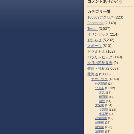
コメントありがとう
カテゴリ一覧
1000万アクセス
(223)
Facebook
(2,143)
Twitter
(3,537)
オリンピック
(214)
お知らせ
(5,232)
スポーツ
(813)
ドラえもん
(102)
パラリンピック
(149)
今月の宅配弁当
(0)
健康・福祉
(2,063)
北海道
(5,008)
オホーツク
(4,563)
佐呂間町
(14)
北見市
(1,032)
常呂
(87)
留辺蘂
(68)
端野
(64)
大空町
(164)
女満別
(115)
東藻琴
(37)
小清水町
(12)
斜里町
(57)
津別町
(223)
清里町
(13)