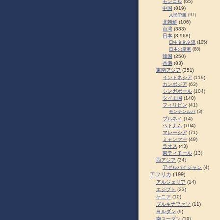
モンゴル
(65)
中国
(819)
人民中国
(97)
北朝鮮
(106)
台湾
(333)
日本
(3,968)
日中文化交流
(105)
日本の皇室
(88)
韓国
(250)
香港
(83)
東南アジア
(351)
インドネシア
(119)
カンボジア
(63)
シンガポール
(104)
タイ王国
(140)
フィリピン
(41)
モンテンルパ
(3)
ブルネイ
(14)
ベトナム
(104)
マレーシア
(71)
ミャンマー
(49)
ラオス
(43)
東ティモール
(13)
西アジア
(34)
アゼルバイジャン
(4)
アフリカ
(199)
アルジェリア
(14)
エジプト
(23)
ケニア
(10)
ブルキナファソ
(11)
ヨルダン
(9)
南スーダン
(19)