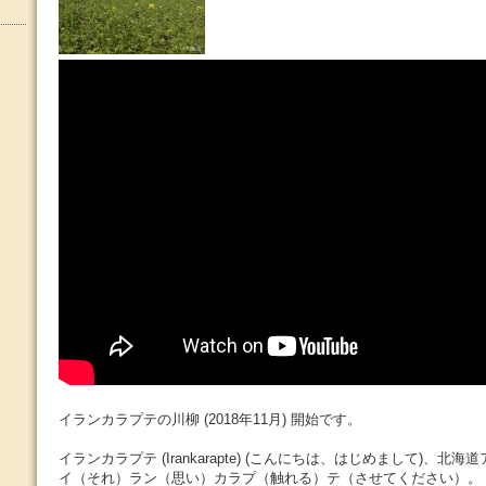
イランカラプテの川柳 (2018年11月) 開始です。
イランカラプテ (Irankarapte) (こんにちは、はじめまして)、
イ（それ）ラン（思い）カラプ（触れる）テ（させてください）。