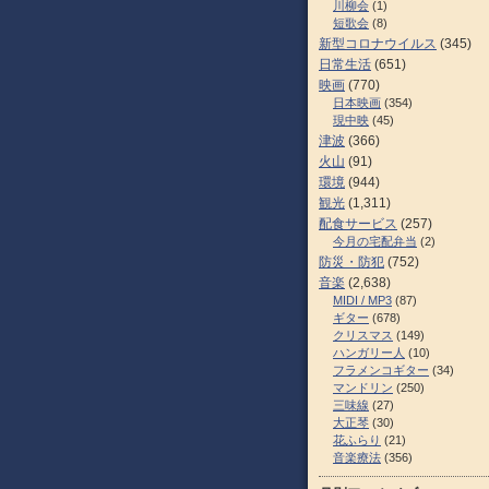
川柳会
(1)
短歌会
(8)
新型コロナウイルス
(345)
日常生活
(651)
映画
(770)
日本映画
(354)
現中映
(45)
津波
(366)
火山
(91)
環境
(944)
観光
(1,311)
配食サービス
(257)
今月の宅配弁当
(2)
防災・防犯
(752)
音楽
(2,638)
MIDI / MP3
(87)
ギター
(678)
クリスマス
(149)
ハンガリー人
(10)
フラメンコギター
(34)
マンドリン
(250)
三味線
(27)
大正琴
(30)
花ふらり
(21)
音楽療法
(356)