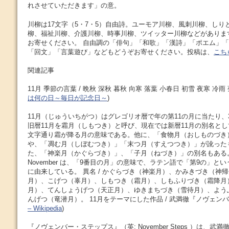
れさせていただきます」の意。
川柳は17文字（5・7・5）自由詩。ユーモア川柳、風刺川柳、しり
柳、福祉川柳、介護川柳、時事川柳、ツイッター川柳などがありま
お寄せください。 自由調の「俳句」「和歌」「漢詩」「ポエム」
「回文」「言葉遊び」などもどうぞお寄せください。投稿は、
こち
関連記事
11月 季節の言葉 / 晩秋 深秋 暮秋 向寒 落葉 小春日 初雪 夜寒 冷雨 
は何の日～毎日が記念日～
)
11月（じゅういちがつ）はグレゴリオ暦で年の第11の月に当たり、
旧暦11月を霜月（しもつき）と呼び、現在では新暦11月の別名と
文字通り霜が降る月の意味である。他に、「食物月（おしものづき
や、「凋む月（しぼむつき）」「末つ月（すえつつき）」が訛った
た、「神楽月（かぐらづき）」、「子月（ねづき）」の別名もある
November は、「9番目の月」の意味で、ラテン語で「第9の」とい
に由来している。 異名 / かぐらづき（神楽月）、かみきづき（神
月）、こげつ（辜月）、しもつき（霜月）、しもふりづき（霜降月
月）、てんしょうげつ（天正月）、ゆきまちづき（雪待月）、よう
んげつ（竜潜月）。 11月をテーマにした作品 / 武満徹『ノヴェンバ
– Wikipedia
)
『ノヴェンバー・ステップス』（英: November Steps ）は、武