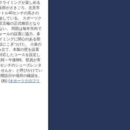
クライミングが楽しめる
山岳部がさきごろ、北見市
トル40センチの高さの
放している。 スポーツク
京五輪の正式種目となり
ない。 同部は毎年市内で
ォールの設置に協力。多
イミングに関心のある部
設にこぎつけた。 小泉の
み立て、木製の壁を設置
対応したコースを設定し
1時～午後8時。部員が常
7センチのシューズレンタ
ませんか」と呼びかけてい
wall）で開設日や場所の確認を。
(柏) (
オホーツクのフリ