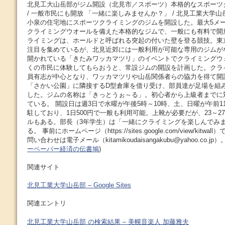
北見工大山岳部がジム開設（北見市／スポーツ）本格的なスポーツ
/ 一般市民にも開放 「一緒に楽しみませんか？」 / 北見工業大学
小泉の住宅地にスポーツクライミングのジムを開設した。最大5メー
クライミングウオールを備えた本格的なジムで、一般にも有料で開
ライミングは、ホールドと呼ばれる突起の付いた壁を登る競技。東
注目を集めているが、北見近郊には一般利用が可能な専用のジムが
開かれている「きたみワッカマツリ」のイベントでクライミングウ
くの市民に体験してもらおうと、常設ジムの開設を計画した。クラ
員有志が中心となり、ワッカマツリや山岳関係者らの協力を得て開
「さかい公園」に隣接するD型倉庫を借り受け、部員達が足場を組
した。ジムの名称は「きっとうぉ～る」。初心者から上級者までに
ている。 開設日は週3日で水曜が午後5時～10時、土、日曜が午前1
駐しており、1日500円で一般も利用可能。上靴が必要だが、23～2
ルもある。部長（3年学生）は「一緒にクライミングを楽しんでみ
る。 事前にホームページ（https://sites.google.com/view/kit
問い合わせは電子メール（kitamikoudaisangakubu@yahoo.co.jp）。
ーペーパー経済の伝書鳩
)
関連サイト
北見工業大学山岳部 – Google Sites
関連エントリ
北見工業大学山岳部 の検索結果 – 美幌音楽人 加藤雅夫