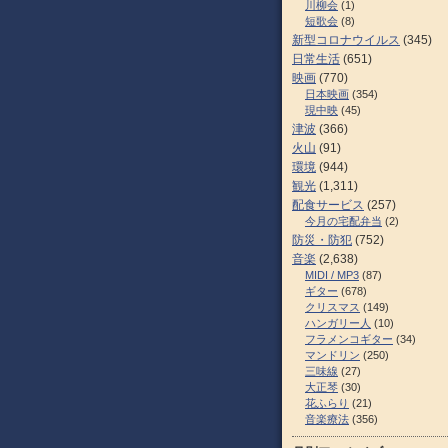
川柳会
(1)
短歌会
(8)
新型コロナウイルス
(345)
日常生活
(651)
映画
(770)
日本映画
(354)
現中映
(45)
津波
(366)
火山
(91)
環境
(944)
観光
(1,311)
配食サービス
(257)
今月の宅配弁当
(2)
防災・防犯
(752)
音楽
(2,638)
MIDI / MP3
(87)
ギター
(678)
クリスマス
(149)
ハンガリー人
(10)
フラメンコギター
(34)
マンドリン
(250)
三味線
(27)
大正琴
(30)
花ふらり
(21)
音楽療法
(356)