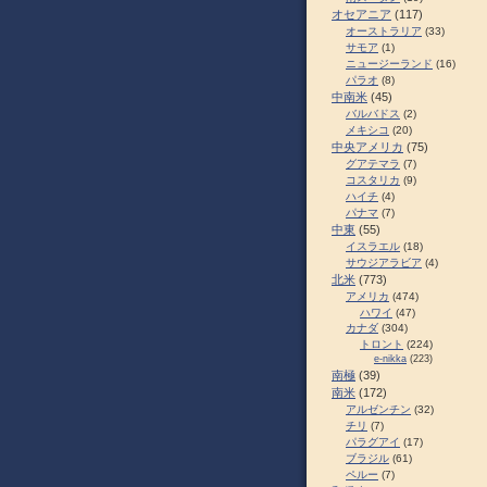
オセアニア
(117)
オーストラリア
(33)
サモア
(1)
ニュージーランド
(16)
パラオ
(8)
中南米
(45)
バルバドス
(2)
メキシコ
(20)
中央アメリカ
(75)
グアテマラ
(7)
コスタリカ
(9)
ハイチ
(4)
パナマ
(7)
中東
(55)
イスラエル
(18)
サウジアラビア
(4)
北米
(773)
アメリカ
(474)
ハワイ
(47)
カナダ
(304)
トロント
(224)
e-nikka
(223)
南極
(39)
南米
(172)
アルゼンチン
(32)
チリ
(7)
パラグアイ
(17)
ブラジル
(61)
ペルー
(7)