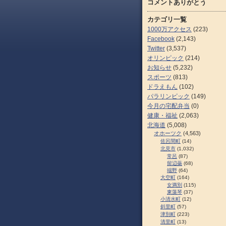
コメントありがとう
カテゴリ一覧
1000万アクセス
(223)
Facebook
(2,143)
Twitter
(3,537)
オリンピック
(214)
お知らせ
(5,232)
スポーツ
(813)
ドラえもん
(102)
パラリンピック
(149)
今月の宅配弁当
(0)
健康・福祉
(2,063)
北海道
(5,008)
オホーツク
(4,563)
佐呂間町
(14)
北見市
(1,032)
常呂
(87)
留辺蘂
(68)
端野
(64)
大空町
(164)
女満別
(115)
東藻琴
(37)
小清水町
(12)
斜里町
(57)
津別町
(223)
清里町
(13)