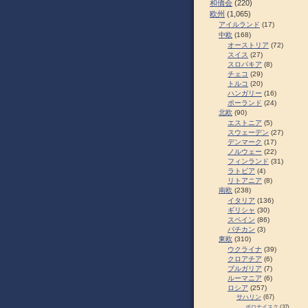
和僑会
(220)
欧州
(1,065)
アイルランド
(17)
中欧
(168)
オーストリア
(72)
スイス
(27)
スロパキア
(8)
チェコ
(29)
トルコ
(20)
ハンガリー
(16)
ポーランド
(24)
北欧
(90)
エストニア
(5)
スウェーデン
(27)
デンマーク
(17)
ノルウェー
(22)
フィンランド
(31)
ラトビア
(4)
リトアニア
(8)
南欧
(238)
イタリア
(136)
ギリシャ
(30)
スペイン
(86)
バチカン
(3)
東欧
(310)
ウクライナ
(39)
クロアチア
(6)
ブルガリア
(7)
ルーマニア
(6)
ロシア
(257)
サハリン
(67)
ポロナイスク
(37)