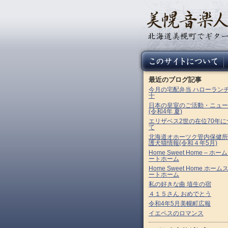
最近のブログ記事
今月の宅配弁当 ハローラン
十
日本の皇室のご活動・ニュー
(令和4年 夏)
エリザベス2世の在位70年に
て
北海道オホーツク管内保健所
護犬猫情報(令和４年5月)
Home Sweet Home – ホー
ートホーム
Home Sweet Home ホーム
ートホーム
私の好きな曲 埴生の宿
４１５さん おめでとう
令和4年5月美幌町広報
イエペスのロマンス