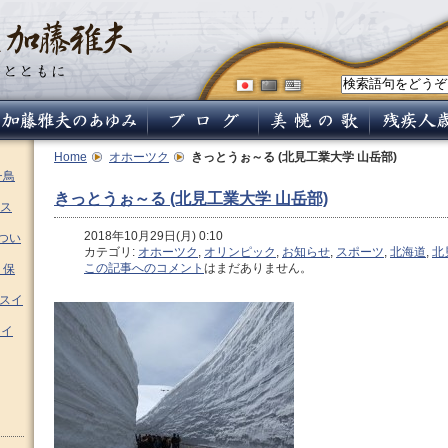
Home
オホーツク
きっとうぉ～る (北見工業大学 山岳部)
チ鳥
きっとうぉ～る (北見工業大学 山岳部)
ス
2018年10月29日(月) 0:10
つい
カテゴリ:
オホーツク
,
オリンピック
,
お知らせ
,
スポーツ
,
北海道
,
北
この記事へのコメント
はまだありません。
 保
ムスイ
スイ