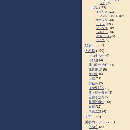
ソチ
(29)
西欧
(445)
イギリス
(211)
スコットランド
(15)
オランダ
(40)
ドイツ
(122)
フランス
(121)
ベルギー
(13)
ポルトガル
(5)
モナコ
(2)
地震
(1,015)
大相撲
(100)
一山本大生
(4)
仲の国
(4)
北の富士勝昭
(11)
北青鵬 治
(6)
大砂嵐
(6)
大鵬
(28)
御嶽海
(2)
旭大星託也
(3)
照ノ富士春雄
(6)
王鵬幸之介
(2)
琴紺野優紀
(13)
白鵬
(17)
矢後太規
(4)
宇宙
(234)
川柳コーナー
(235)
俳句会
(20)