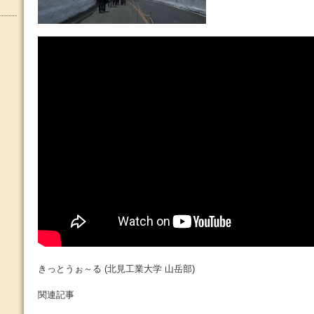
きっとうぉ～る (北見工業大学 山岳部)
関連記事