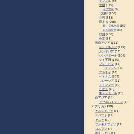
モンゴル
(65)
中国
(819)
人民中国
(97)
北朝鮮
(106)
台湾
(333)
日本
(3,968)
日中文化交流
(105)
日本の皇室
(88)
韓国
(250)
香港
(83)
東南アジア
(351)
インドネシア
(119)
カンボジア
(63)
シンガポール
(104)
タイ王国
(140)
フィリピン
(41)
モンテンルパ
(3)
ブルネイ
(14)
ベトナム
(104)
マレーシア
(71)
ミャンマー
(49)
ラオス
(43)
東ティモール
(13)
西アジア
(34)
アゼルバイジャン
(4)
アフリカ
(199)
アルジェリア
(14)
エジプト
(23)
ケニア
(10)
ブルキナファソ
(11)
ヨルダン
(9)
南スーダン
(19)