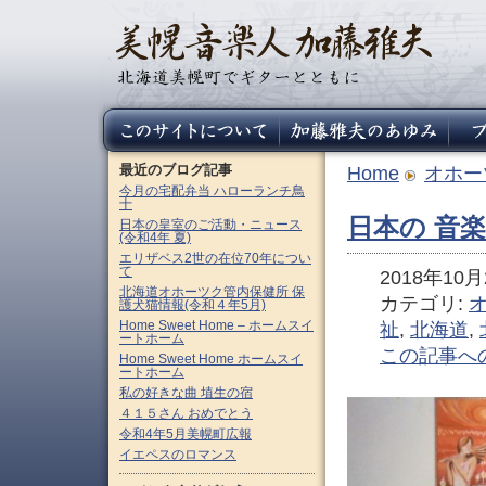
最近のブログ記事
Home
オホー
今月の宅配弁当 ハローランチ鳥
十
日本の 音楽療法
日本の皇室のご活動・ニュース
(令和4年 夏)
エリザベス2世の在位70年につい
て
2018年10月2
北海道オホーツク管内保健所 保
カテゴリ:
護犬猫情報(令和４年5月)
Home Sweet Home – ホームスイ
祉
,
北海道
,
ートホーム
この記事へ
Home Sweet Home ホームスイ
ートホーム
私の好きな曲 埴生の宿
４１５さん おめでとう
令和4年5月美幌町広報
イエペスのロマンス