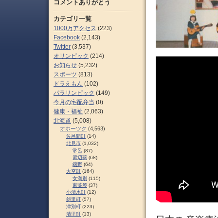
コメントありがとう
カテゴリ一覧
1000万アクセス
(223)
Facebook
(2,143)
Twitter
(3,537)
オリンピック
(214)
お知らせ
(5,232)
スポーツ
(813)
ドラえもん
(102)
パラリンピック
(149)
今月の宅配弁当
(0)
健康・福祉
(2,063)
北海道
(5,008)
オホーツク
(4,563)
佐呂間町
(14)
北見市
(1,032)
常呂
(87)
留辺蘂
(68)
端野
(64)
大空町
(164)
女満別
(115)
東藻琴
(37)
小清水町
(12)
斜里町
(57)
津別町
(223)
清里町
(13)