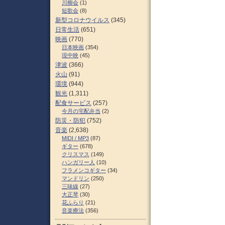
川柳会
(1)
短歌会
(8)
新型コロナウイルス
(345)
日常生活
(651)
映画
(770)
日本映画
(354)
現中映
(45)
津波
(366)
火山
(91)
環境
(944)
観光
(1,311)
配食サービス
(257)
今月の宅配弁当
(2)
防災・防犯
(752)
音楽
(2,638)
MIDI / MP3
(87)
ギター
(678)
クリスマス
(149)
ハンガリー人
(10)
フラメンコギター
(34)
マンドリン
(250)
三味線
(27)
大正琴
(30)
花ふらり
(21)
音楽療法
(356)