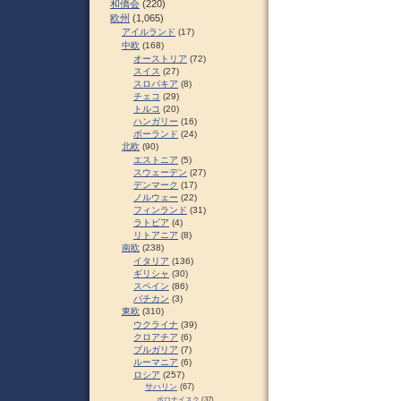
和僑会
(220)
欧州
(1,065)
アイルランド
(17)
中欧
(168)
オーストリア
(72)
スイス
(27)
スロパキア
(8)
チェコ
(29)
トルコ
(20)
ハンガリー
(16)
ポーランド
(24)
北欧
(90)
エストニア
(5)
スウェーデン
(27)
デンマーク
(17)
ノルウェー
(22)
フィンランド
(31)
ラトビア
(4)
リトアニア
(8)
南欧
(238)
イタリア
(136)
ギリシャ
(30)
スペイン
(86)
バチカン
(3)
東欧
(310)
ウクライナ
(39)
クロアチア
(6)
ブルガリア
(7)
ルーマニア
(6)
ロシア
(257)
サハリン
(67)
ポロナイスク
(37)