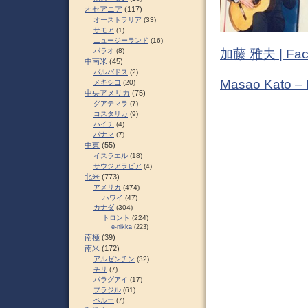
オセアニア
(117)
オーストラリア
(33)
サモア
(1)
ニュージーランド
(16)
加藤 雅夫 | Fac
パラオ
(8)
中南米
(45)
バルバドス
(2)
Masao Kato –
メキシコ
(20)
中央アメリカ
(75)
グアテマラ
(7)
コスタリカ
(9)
ハイチ
(4)
パナマ
(7)
中東
(55)
イスラエル
(18)
サウジアラビア
(4)
北米
(773)
アメリカ
(474)
ハワイ
(47)
カナダ
(304)
トロント
(224)
e-nikka
(223)
南極
(39)
南米
(172)
アルゼンチン
(32)
チリ
(7)
パラグアイ
(17)
ブラジル
(61)
ペルー
(7)