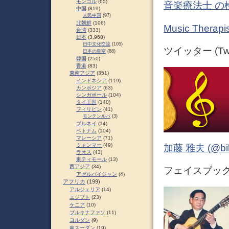
モンゴル
(65)
音楽療法士 の
中国
(819)
人民中国
(97)
北朝鮮
(106)
Music Ther
台湾
(333)
日本
(3,968)
日中文化交流
(105)
ツイッター (Twit
日本の皇室
(88)
韓国
(250)
香港
(83)
東南アジア
(351)
インドネシア
(119)
カンボジア
(63)
シンガポール
(104)
タイ王国
(140)
フィリピン
(41)
モンテンルパ
(3)
ブルネイ
(14)
ベトナム
(104)
マレーシア
(71)
ミャンマー
(49)
加藤 雅夫 (@bihor
ラオス
(43)
東ティモール
(13)
西アジア
(34)
フェイスブック (
アゼルバイジャン
(4)
アフリカ
(199)
アルジェリア
(14)
エジプト
(23)
ケニア
(10)
ブルキナファソ
(11)
ヨルダン
(9)
南スーダン
(19)