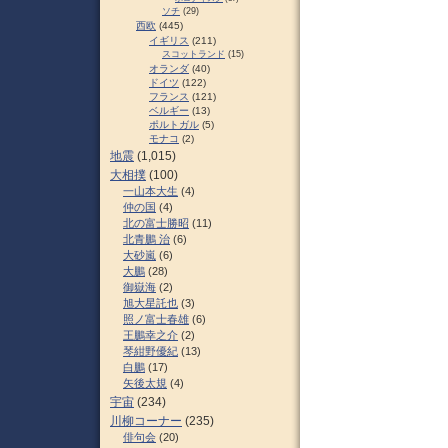
ソチ
(29)
西欧
(445)
イギリス
(211)
スコットランド
(15)
オランダ
(40)
ドイツ
(122)
フランス
(121)
ベルギー
(13)
ポルトガル
(5)
モナコ
(2)
地震
(1,015)
大相撲
(100)
一山本大生
(4)
仲の国
(4)
北の富士勝昭
(11)
北青鵬 治
(6)
大砂嵐
(6)
大鵬
(28)
御嶽海
(2)
旭大星託也
(3)
照ノ富士春雄
(6)
王鵬幸之介
(2)
琴紺野優紀
(13)
白鵬
(17)
矢後太規
(4)
宇宙
(234)
川柳コーナー
(235)
俳句会
(20)