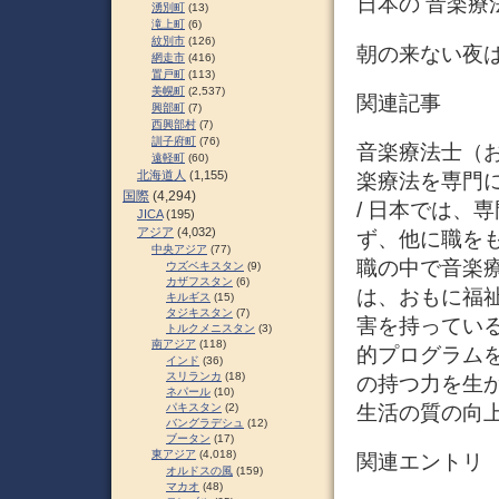
日本の 音楽療法士 (
湧別町
(13)
滝上町
(6)
紋別市
(126)
朝の来ない夜
網走市
(416)
置戸町
(113)
美幌町
(2,537)
関連記事
興部町
(7)
西興部村
(7)
訓子府町
(76)
音楽療法士（おん
遠軽町
(60)
北海道人
(1,155)
楽療法を専門
国際
(4,294)
/ 日本では、
JICA
(195)
アジア
(4,032)
ず、他に職を
中央アジア
(77)
職の中で音楽
ウズベキスタン
(9)
カザフスタン
(6)
は、おもに福
キルギス
(15)
タジキスタン
(7)
害を持ってい
トルクメニスタン
(3)
南アジア
(118)
的プログラム
インド
(36)
スリランカ
(18)
の持つ力を生
ネパール
(10)
生活の質の向上
パキスタン
(2)
バングラデシュ
(12)
ブータン
(17)
東アジア
(4,018)
関連エントリ
オルドスの風
(159)
マカオ
(48)