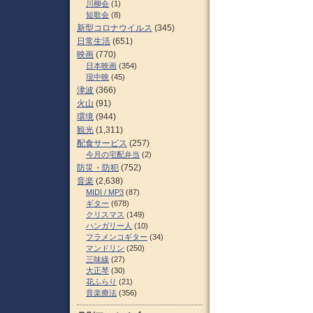
川柳会
(1)
短歌会
(8)
新型コロナウイルス
(345)
日常生活
(651)
映画
(770)
日本映画
(354)
現中映
(45)
津波
(366)
火山
(91)
環境
(944)
観光
(1,311)
配食サービス
(257)
今月の宅配弁当
(2)
防災・防犯
(752)
音楽
(2,638)
MIDI / MP3
(87)
ギター
(678)
クリスマス
(149)
ハンガリー人
(10)
フラメンコギター
(34)
マンドリン
(250)
三味線
(27)
大正琴
(30)
花ふらり
(21)
音楽療法
(356)