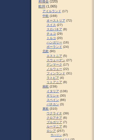
和僑会
(220)
欧州
(1,065)
アイルランド
(17)
中欧
(168)
オーストリア
(72)
スイス
(27)
スロパキア
(8)
チェコ
(29)
トルコ
(20)
ハンガリー
(16)
ポーランド
(24)
北欧
(90)
エストニア
(5)
スウェーデン
(27)
デンマーク
(17)
ノルウェー
(22)
フィンランド
(31)
ラトビア
(4)
リトアニア
(8)
南欧
(238)
イタリア
(136)
ギリシャ
(30)
スペイン
(86)
バチカン
(3)
東欧
(310)
ウクライナ
(39)
クロアチア
(6)
ブルガリア
(7)
ルーマニア
(6)
ロシア
(257)
サハリン
(67)
ポロナイスク
(37)