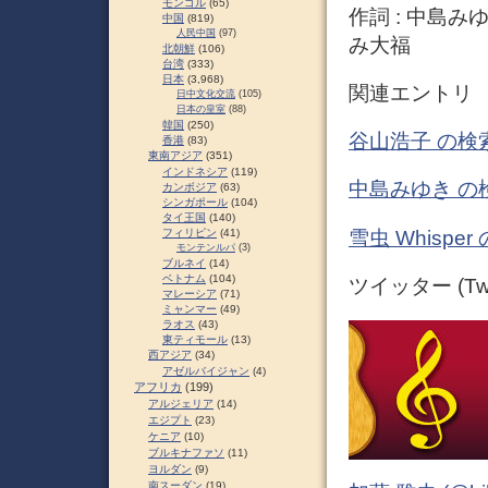
モンゴル
(65)
作詞 : 中島みゆ
中国
(819)
人民中国
(97)
み大福
北朝鮮
(106)
台湾
(333)
日本
(3,968)
関連エントリ
日中文化交流
(105)
日本の皇室
(88)
韓国
(250)
谷山浩子 の検
香港
(83)
東南アジア
(351)
インドネシア
(119)
中島みゆき の
カンボジア
(63)
シンガポール
(104)
タイ王国
(140)
雪虫 Whispe
フィリピン
(41)
モンテンルパ
(3)
ブルネイ
(14)
ベトナム
(104)
ツイッター (Twit
マレーシア
(71)
ミャンマー
(49)
ラオス
(43)
東ティモール
(13)
西アジア
(34)
アゼルバイジャン
(4)
アフリカ
(199)
アルジェリア
(14)
エジプト
(23)
ケニア
(10)
ブルキナファソ
(11)
ヨルダン
(9)
南スーダン
(19)