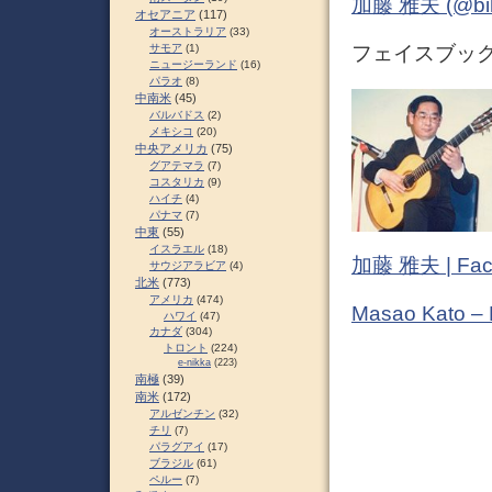
加藤 雅夫 (@bihor
オセアニア
(117)
オーストラリア
(33)
サモア
(1)
フェイスブック (
ニュージーランド
(16)
パラオ
(8)
中南米
(45)
バルバドス
(2)
メキシコ
(20)
中央アメリカ
(75)
グアテマラ
(7)
コスタリカ
(9)
ハイチ
(4)
パナマ
(7)
中東
(55)
イスラエル
(18)
加藤 雅夫 | Fac
サウジアラビア
(4)
北米
(773)
アメリカ
(474)
Masao Kato –
ハワイ
(47)
カナダ
(304)
トロント
(224)
e-nikka
(223)
南極
(39)
南米
(172)
アルゼンチン
(32)
チリ
(7)
パラグアイ
(17)
ブラジル
(61)
ペルー
(7)