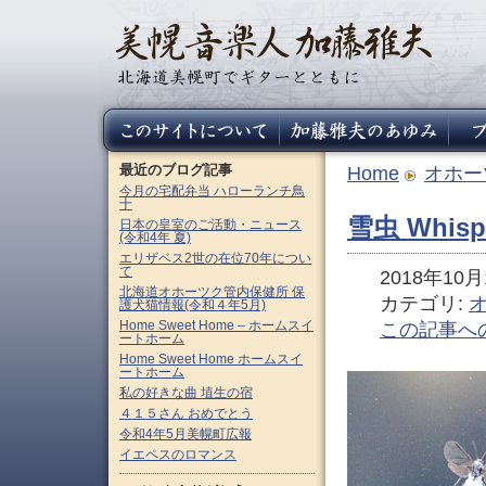
最近のブログ記事
Home
オホー
今月の宅配弁当 ハローランチ鳥
十
雪虫 Whis
日本の皇室のご活動・ニュース
(令和4年 夏)
エリザベス2世の在位70年につい
て
2018年10月1
北海道オホーツク管内保健所 保
カテゴリ:
護犬猫情報(令和４年5月)
Home Sweet Home – ホームスイ
この記事へ
ートホーム
Home Sweet Home ホームスイ
ートホーム
私の好きな曲 埴生の宿
４１５さん おめでとう
令和4年5月美幌町広報
イエペスのロマンス