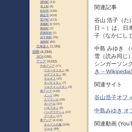
湧別町
(13)
関連記事
滝上町
(6)
紋別市
(126)
網走市
(416)
谷山 浩子（たにや
置戸町
(113)
美幌町
(2,537)
日 – ）は、
興部町
(7)
西興部村
(7)
子（なかにし 
訓子府町
(76)
遠軽町
(60)
北海道人
(1,155)
中島 みゆき （な
国際
(4,294)
雪（読み同じ）、
JICA
(195)
アジア
(4,032)
シンガーソング
中央アジア
(77)
き – Wikipedia
ウズベキスタン
(9)
カザフスタン
(6)
キルギス
(15)
タジキスタン
(7)
関連サイト
トルクメニスタン
(3)
南アジア
(118)
インド
(36)
谷山浩子オフ
スリランカ
(18)
ネパール
(10)
パキスタン
(2)
中島みゆき オ
バングラデシュ
(12)
ブータン
(17)
東アジア
(4,018)
関連動画 (YouT
オルドスの風
(159)
マカオ
(48)