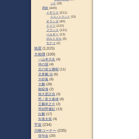
ソチ
(29)
西欧
(445)
イギリス
(211)
スコットランド
(15)
オランダ
(40)
ドイツ
(122)
フランス
(121)
ベルギー
(13)
ポルトガル
(5)
モナコ
(2)
地震
(1,015)
大相撲
(100)
一山本大生
(4)
仲の国
(4)
北の富士勝昭
(11)
北青鵬 治
(6)
大砂嵐
(6)
大鵬
(28)
御嶽海
(2)
旭大星託也
(3)
照ノ富士春雄
(6)
王鵬幸之介
(2)
琴紺野優紀
(13)
白鵬
(17)
矢後太規
(4)
宇宙
(234)
川柳コーナー
(235)
俳句会
(20)