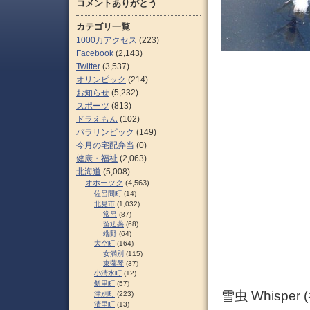
コメントありがとう
カテゴリ一覧
1000万アクセス
(223)
Facebook
(2,143)
Twitter
(3,537)
オリンピック
(214)
お知らせ
(5,232)
スポーツ
(813)
ドラえもん
(102)
パラリンピック
(149)
今月の宅配弁当
(0)
健康・福祉
(2,063)
北海道
(5,008)
オホーツク
(4,563)
佐呂間町
(14)
北見市
(1,032)
常呂
(87)
留辺蘂
(68)
端野
(64)
大空町
(164)
女満別
(115)
東藻琴
(37)
小清水町
(12)
斜里町
(57)
雪虫 Whispe
津別町
(223)
清里町
(13)