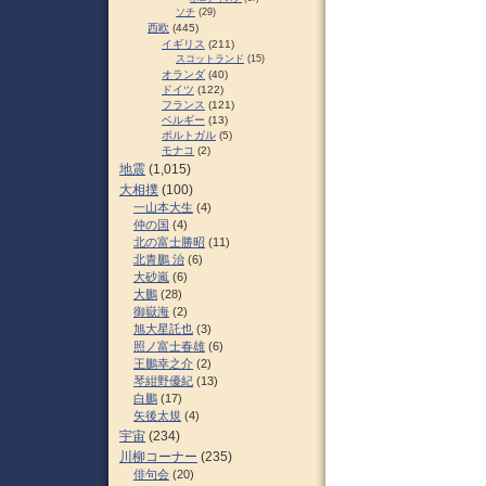
ソチ
(29)
西欧
(445)
イギリス
(211)
スコットランド
(15)
オランダ
(40)
ドイツ
(122)
フランス
(121)
ベルギー
(13)
ポルトガル
(5)
モナコ
(2)
地震
(1,015)
大相撲
(100)
一山本大生
(4)
仲の国
(4)
北の富士勝昭
(11)
北青鵬 治
(6)
大砂嵐
(6)
大鵬
(28)
御嶽海
(2)
旭大星託也
(3)
照ノ富士春雄
(6)
王鵬幸之介
(2)
琴紺野優紀
(13)
白鵬
(17)
矢後太規
(4)
宇宙
(234)
川柳コーナー
(235)
俳句会
(20)