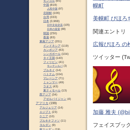
モンゴル
(65)
幌町
中国
(819)
人民中国
(97)
北朝鮮
(106)
台湾
(333)
美幌町 びほろちょ
日本
(3,968)
日中文化交流
(105)
日本の皇室
(88)
関連エントリ
韓国
(250)
香港
(83)
東南アジア
(351)
広報びほろ の
インドネシア
(119)
カンボジア
(63)
シンガポール
(104)
ツイッター (Twit
タイ王国
(140)
フィリピン
(41)
モンテンルパ
(3)
ブルネイ
(14)
ベトナム
(104)
マレーシア
(71)
ミャンマー
(49)
ラオス
(43)
東ティモール
(13)
西アジア
(34)
アゼルバイジャン
(4)
アフリカ
(199)
アルジェリア
(14)
加藤 雅夫 (@bihor
エジプト
(23)
ケニア
(10)
ブルキナファソ
(11)
フェイスブック (
ヨルダン
(9)
南スーダン
(19)