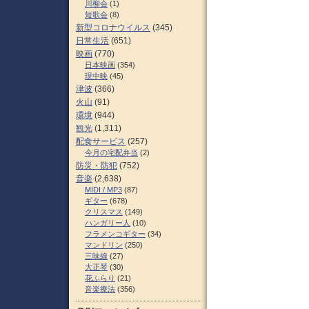
川柳会
(1)
短歌会
(8)
新型コロナウイルス
(345)
日常生活
(651)
映画
(770)
日本映画
(354)
現中映
(45)
津波
(366)
火山
(91)
環境
(944)
観光
(1,311)
配食サービス
(257)
今月の宅配弁当
(2)
防災・防犯
(752)
音楽
(2,638)
MIDI / MP3
(87)
ギター
(678)
クリスマス
(149)
ハンガリー人
(10)
フラメンコギター
(34)
マンドリン
(250)
三味線
(27)
大正琴
(30)
花ふらり
(21)
音楽療法
(356)