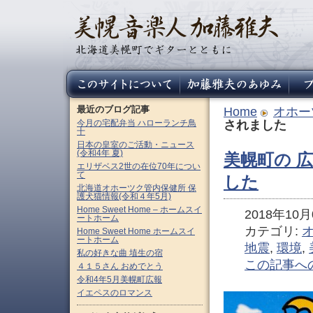
最近のブログ記事
Home
オホー
今月の宅配弁当 ハローランチ鳥
されました
十
日本の皇室のご活動・ニュース
(令和4年 夏)
美幌町の 広
エリザベス2世の在位70年につい
て
した
北海道オホーツク管内保健所 保
護犬猫情報(令和４年5月)
Home Sweet Home – ホームスイ
2018年10月0
ートホーム
カテゴリ:
Home Sweet Home ホームスイ
ートホーム
地震
,
環境
,
私の好きな曲 埴生の宿
この記事へ
４１５さん おめでとう
令和4年5月美幌町広報
イエペスのロマンス