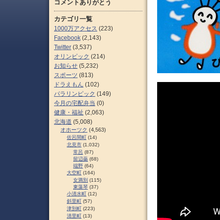
コメントありがとう
カテゴリ一覧
1000万アクセス
(223)
Facebook
(2,143)
Twitter
(3,537)
オリンピック
(214)
お知らせ
(5,232)
スポーツ
(813)
ドラえもん
(102)
パラリンピック
(149)
今月の宅配弁当
(0)
健康・福祉
(2,063)
北海道
(5,008)
オホーツク
(4,563)
佐呂間町
(14)
北見市
(1,032)
常呂
(87)
留辺蘂
(68)
端野
(64)
大空町
(164)
女満別
(115)
東藻琴
(37)
小清水町
(12)
斜里町
(57)
津別町
(223)
清里町
(13)