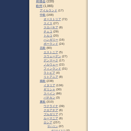
和僑会
(220)
欧州
(1,065)
アイルランド
(17)
中欧
(168)
オーストリア
(72)
スイス
(27)
スロパキア
(8)
チェコ
(29)
トルコ
(20)
ハンガリー
(16)
ポーランド
(24)
北欧
(90)
エストニア
(5)
スウェーデン
(27)
デンマーク
(17)
ノルウェー
(22)
フィンランド
(31)
ラトビア
(4)
リトアニア
(8)
南欧
(238)
イタリア
(136)
ギリシャ
(30)
スペイン
(86)
バチカン
(3)
東欧
(310)
ウクライナ
(39)
クロアチア
(6)
ブルガリア
(7)
ルーマニア
(6)
ロシア
(257)
サハリン
(67)
ポロナイスク
(37)