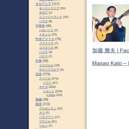
オセアニア
(117)
オーストラリア
(33)
サモア
(1)
ニュージーランド
(16)
パラオ
(8)
中南米
(45)
バルバドス
(2)
メキシコ
(20)
中央アメリカ
(75)
グアテマラ
(7)
コスタリカ
(9)
加藤 雅夫 | Fac
ハイチ
(4)
パナマ
(7)
中東
(55)
Masao Kato –
イスラエル
(18)
サウジアラビア
(4)
北米
(773)
アメリカ
(474)
ハワイ
(47)
カナダ
(304)
トロント
(224)
e-nikka
(223)
南極
(39)
南米
(172)
アルゼンチン
(32)
チリ
(7)
パラグアイ
(17)
ブラジル
(61)
ペルー
(7)