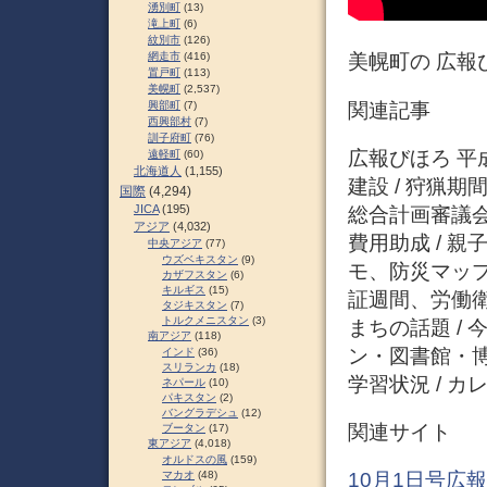
湧別町
(13)
滝上町
(6)
紋別市
(126)
網走市
(416)
美幌町の 広報び
置戸町
(113)
美幌町
(2,537)
関連記事
興部町
(7)
西興部村
(7)
訓子府町
(76)
広報びほろ 平成3
遠軽町
(60)
北海道人
(1,155)
建設 / 狩猟期
国際
(4,294)
JICA
(195)
総合計画審議会
アジア
(4,032)
費用助成 / 
中央アジア
(77)
ウズベキスタン
(9)
モ、防災マップ
カザフスタン
(6)
キルギス
(15)
証週間、労働衛
タジキスタン
(7)
トルクメニスタン
(3)
まちの話題 / 
南アジア
(118)
ン・図書館・博
インド
(36)
スリランカ
(18)
学習状況 / カレ
ネパール
(10)
パキスタン
(2)
バングラデシュ
(12)
関連サイト
ブータン
(17)
東アジア
(4,018)
オルドスの風
(159)
マカオ
(48)
10月1日号広報