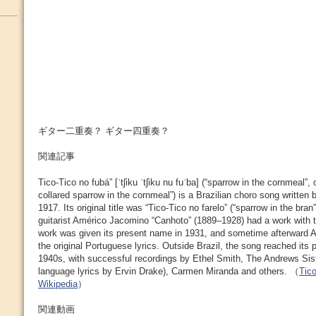
ギター二重奏？ ギター四重奏？
関連記事
Tico-Tico no fubá” [ˈtʃiku ˈtʃiku nu fuˈba] (“sparrow in the cornmeal”, or
collared sparrow in the cornmeal”) is a Brazilian choro song written
1917. Its original title was “Tico-Tico no farelo” (“sparrow in the bran
guitarist Américo Jacomino “Canhoto” (1889–1928) had a work with th
work was given its present name in 1931, and sometime afterward Al
the original Portuguese lyrics. Outside Brazil, the song reached its p
1940s, with successful recordings by Ethel Smith, The Andrews Sist
language lyrics by Ervin Drake), Carmen Miranda and others. （
Tic
Wikipedia
）
関連動画