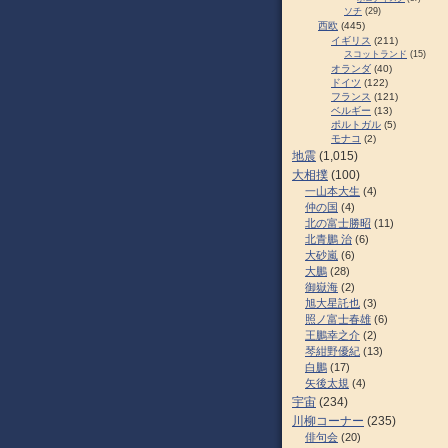
ソチ
(29)
西欧
(445)
イギリス
(211)
スコットランド
(15)
オランダ
(40)
ドイツ
(122)
フランス
(121)
ベルギー
(13)
ポルトガル
(5)
モナコ
(2)
地震
(1,015)
大相撲
(100)
一山本大生
(4)
仲の国
(4)
北の富士勝昭
(11)
北青鵬 治
(6)
大砂嵐
(6)
大鵬
(28)
御嶽海
(2)
旭大星託也
(3)
照ノ富士春雄
(6)
王鵬幸之介
(2)
琴紺野優紀
(13)
白鵬
(17)
矢後太規
(4)
宇宙
(234)
川柳コーナー
(235)
俳句会
(20)