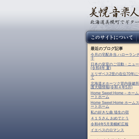
最近のブログ記事
今月の宅配弁当 ハローラン
十
日本の皇室のご活動・ニュー
(令和4年 夏)
エリザベス2世の在位70年に
て
北海道オホーツク管内保健所
護犬猫情報(令和４年5月)
Home Sweet Home – ホー
ートホーム
Home Sweet Home ホーム
ートホーム
私の好きな曲 埴生の宿
４１５さん おめでとう
令和4年5月美幌町広報
イエペスのロマンス