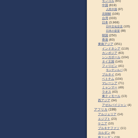
モンゴル
(65)
中国
(819)
人民中国
(97)
北朝鮮
(106)
台湾
(333)
日本
(3,968)
日中文化交流
(105)
日本の皇室
(88)
韓国
(250)
香港
(83)
東南アジア
(351)
インドネシア
(119)
カンボジア
(63)
シンガポール
(104)
タイ王国
(140)
フィリピン
(41)
モンテンルパ
(3)
ブルネイ
(14)
ベトナム
(104)
マレーシア
(71)
ミャンマー
(49)
ラオス
(43)
東ティモール
(13)
西アジア
(34)
アゼルバイジャン
(4)
アフリカ
(199)
アルジェリア
(14)
エジプト
(23)
ケニア
(10)
ブルキナファソ
(11)
ヨルダン
(9)
南スーダン
(19)