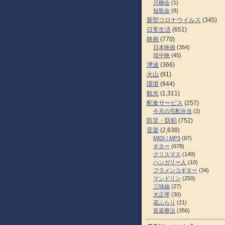
川柳会
(1)
短歌会
(8)
新型コロナウイルス
(345)
日常生活
(651)
映画
(770)
日本映画
(354)
現中映
(45)
津波
(366)
火山
(91)
環境
(944)
観光
(1,311)
配食サービス
(257)
今月の宅配弁当
(2)
防災・防犯
(752)
音楽
(2,638)
MIDI / MP3
(87)
ギター
(678)
クリスマス
(149)
ハンガリー人
(10)
フラメンコギター
(34)
マンドリン
(250)
三味線
(27)
大正琴
(30)
花ふらり
(21)
音楽療法
(356)