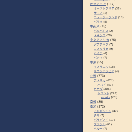
オセアニア
(117)
オーストラリア
(33)
サモア
(1)
ニュージーランド
(16)
パラオ
(8)
中南米
(45)
バルバドス
(2)
メキシコ
(20)
中央アメリカ
(75)
グアテマラ
(7)
コスタリカ
(9)
ハイチ
(4)
パナマ
(7)
中東
(55)
イスラエル
(18)
サウジアラビア
(4)
北米
(773)
アメリカ
(474)
ハワイ
(47)
カナダ
(304)
トロント
(224)
e-nikka
(223)
南極
(39)
南米
(172)
アルゼンチン
(32)
チリ
(7)
パラグアイ
(17)
ブラジル
(61)
ペルー
(7)