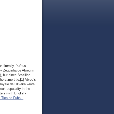
, literally, “rufous-
 by Zequinha de Abreu in
”), but since Brazilian
e same title,[1] Abreu’s
oysio de Oliveira wrote
eak popularity in the
ers (with English-
o-Tico no Fubá –