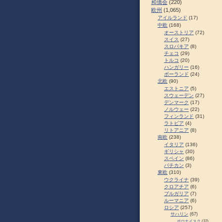
和僑会
(220)
欧州
(1,065)
アイルランド
(17)
中欧
(168)
オーストリア
(72)
スイス
(27)
スロパキア
(8)
チェコ
(29)
トルコ
(20)
ハンガリー
(16)
ポーランド
(24)
北欧
(90)
エストニア
(5)
スウェーデン
(27)
デンマーク
(17)
ノルウェー
(22)
フィンランド
(31)
ラトビア
(4)
リトアニア
(8)
南欧
(238)
イタリア
(136)
ギリシャ
(30)
スペイン
(86)
バチカン
(3)
東欧
(310)
ウクライナ
(39)
クロアチア
(6)
ブルガリア
(7)
ルーマニア
(6)
ロシア
(257)
サハリン
(67)
ポロナイスク
(37)