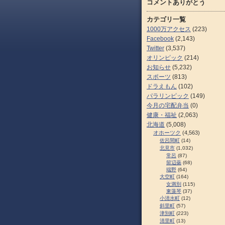
コメントありがとう
カテゴリ一覧
1000万アクセス
(223)
Facebook
(2,143)
Twitter
(3,537)
オリンピック
(214)
お知らせ
(5,232)
スポーツ
(813)
ドラえもん
(102)
パラリンピック
(149)
今月の宅配弁当
(0)
健康・福祉
(2,063)
北海道
(5,008)
オホーツク
(4,563)
佐呂間町
(14)
北見市
(1,032)
常呂
(87)
留辺蘂
(68)
端野
(64)
大空町
(164)
女満別
(115)
東藻琴
(37)
小清水町
(12)
斜里町
(57)
津別町
(223)
清里町
(13)