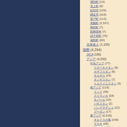
湧別町
(13)
滝上町
(6)
紋別市
(126)
網走市
(416)
置戸町
(113)
美幌町
(2,537)
興部町
(7)
西興部村
(7)
訓子府町
(76)
遠軽町
(60)
北海道人
(1,155)
国際
(4,294)
JICA
(195)
アジア
(4,032)
中央アジア
(77)
ウズベキスタン
(9)
カザフスタン
(6)
キルギス
(15)
タジキスタン
(7)
トルクメニスタン
(3)
南アジア
(118)
インド
(36)
スリランカ
(18)
ネパール
(10)
パキスタン
(2)
バングラデシュ
(12)
ブータン
(17)
東アジア
(4,018)
オルドスの風
(159)
マカオ
(48)