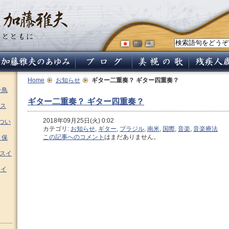
Home
お知らせ
ギター二重奏？ ギター四重奏？
チ鳥
ギター二重奏？ ギター四重奏？
ス
2018年09月25日(火) 0:02
つい
カテゴリ:
お知らせ
,
ギター
,
ブラジル
,
南米
,
国際
,
音楽
,
音楽療法
この記事へのコメント
はまだありません。
 保
ムスイ
スイ