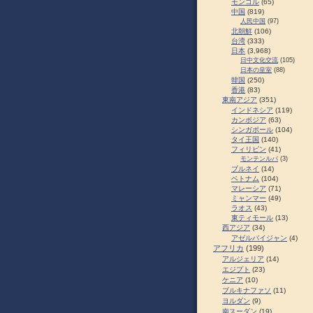
モンゴル
(65)
中国
(819)
人民中国
(97)
北朝鮮
(106)
台湾
(333)
日本
(3,968)
日中文化交流
(105)
日本の皇室
(88)
韓国
(250)
香港
(83)
東南アジア
(351)
インドネシア
(119)
カンボジア
(63)
シンガポール
(104)
タイ王国
(140)
フィリピン
(41)
モンテンルパ
(3)
ブルネイ
(14)
ベトナム
(104)
マレーシア
(71)
ミャンマー
(49)
ラオス
(43)
東ティモール
(13)
西アジア
(34)
アゼルバイジャン
(4)
アフリカ
(199)
アルジェリア
(14)
エジプト
(23)
ケニア
(10)
ブルキナファソ
(11)
ヨルダン
(9)
南スーダン
(19)