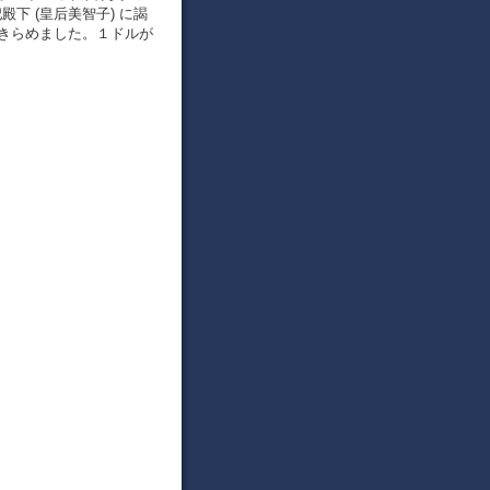
殿下 (皇后美智子) に謁
、あきらめました。１ドルが