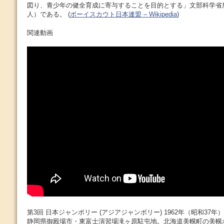
図り、青少年の健全育成に寄与することを目的とする」文部科学省
人）である。 (
ボーイスカウト日本連盟 – Wikipedia
)
関連動画
第3回 日本ジャンボリー (アジアジャンボリー) 1962年（昭和37年）8
静岡県御殿場市・東富士演習場滝ヶ原駐屯地。北海道美幌町の美幌