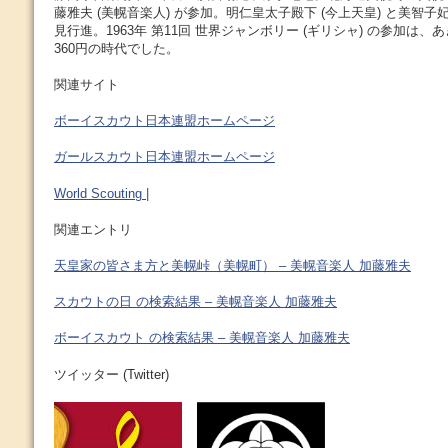
藤雅夫 (美幌音楽人) が参加。明仁皇太子殿下 (今上天皇) と美智子妃
見行進。1963年 第11回 世界ジャンボリー (ギリシャ) の参加は
360円の時代でした。
関連サイト
ボーイスカウト日本連盟ホームページ
ガールスカウト日本連盟ホームページ
World Scouting |
関連エントリ
天皇家の皆さま方と美幌峠（美幌町） – 美幌音楽人 加藤雅夫
スカウトの日 の検索結果 – 美幌音楽人 加藤雅夫
ボーイスカウト の検索結果 – 美幌音楽人 加藤雅夫
ツイッター (Twitter)