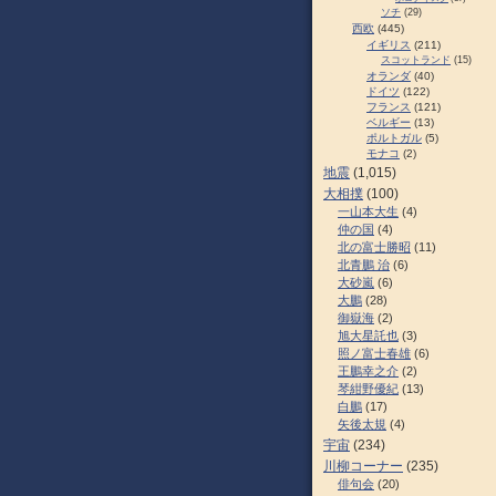
ソチ
(29)
西欧
(445)
イギリス
(211)
スコットランド
(15)
オランダ
(40)
ドイツ
(122)
フランス
(121)
ベルギー
(13)
ポルトガル
(5)
モナコ
(2)
地震
(1,015)
大相撲
(100)
一山本大生
(4)
仲の国
(4)
北の富士勝昭
(11)
北青鵬 治
(6)
大砂嵐
(6)
大鵬
(28)
御嶽海
(2)
旭大星託也
(3)
照ノ富士春雄
(6)
王鵬幸之介
(2)
琴紺野優紀
(13)
白鵬
(17)
矢後太規
(4)
宇宙
(234)
川柳コーナー
(235)
俳句会
(20)