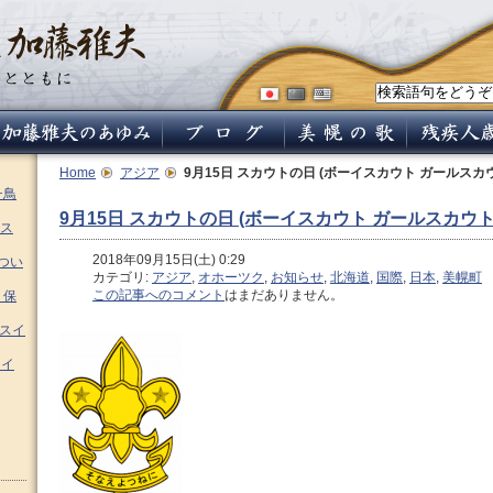
Home
アジア
9月15日 スカウトの日 (ボーイスカウト ガールスカ
チ鳥
9月15日 スカウトの日 (ボーイスカウト ガールスカウト
ス
2018年09月15日(土) 0:29
つい
カテゴリ:
アジア
,
オホーツク
,
お知らせ
,
北海道
,
国際
,
日本
,
美幌町
この記事へのコメント
はまだありません。
 保
ムスイ
スイ