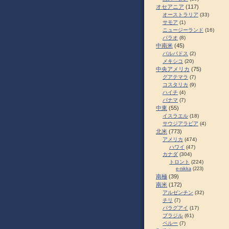
オセアニア
(117)
オーストラリア
(33)
サモア
(1)
ニュージーランド
(16)
パラオ
(8)
中南米
(45)
バルバドス
(2)
メキシコ
(20)
中央アメリカ
(75)
グアテマラ
(7)
コスタリカ
(9)
ハイチ
(4)
パナマ
(7)
中東
(55)
イスラエル
(18)
サウジアラビア
(4)
北米
(773)
アメリカ
(474)
ハワイ
(47)
カナダ
(304)
トロント
(224)
e-nikka
(223)
南極
(39)
南米
(172)
アルゼンチン
(32)
チリ
(7)
パラグアイ
(17)
ブラジル
(61)
ペルー
(7)