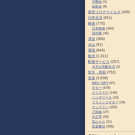
川柳会
(1)
短歌会
(8)
新型コロナウイルス
(345)
日常生活
(651)
映画
(770)
日本映画
(354)
現中映
(45)
津波
(366)
火山
(91)
環境
(944)
観光
(1,311)
配食サービス
(257)
今月の宅配弁当
(2)
防災・防犯
(752)
音楽
(2,638)
MIDI / MP3
(87)
ギター
(678)
クリスマス
(149)
ハンガリー人
(10)
フラメンコギター
(34)
マンドリン
(250)
三味線
(27)
大正琴
(30)
花ふらり
(21)
音楽療法
(356)