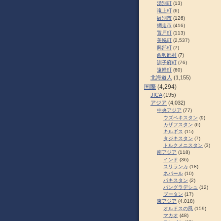
湧別町
(13)
滝上町
(6)
紋別市
(126)
網走市
(416)
置戸町
(113)
美幌町
(2,537)
興部町
(7)
西興部村
(7)
訓子府町
(76)
遠軽町
(60)
北海道人
(1,155)
国際
(4,294)
JICA
(195)
アジア
(4,032)
中央アジア
(77)
ウズベキスタン
(9)
カザフスタン
(6)
キルギス
(15)
タジキスタン
(7)
トルクメニスタン
(3)
南アジア
(118)
インド
(36)
スリランカ
(18)
ネパール
(10)
パキスタン
(2)
バングラデシュ
(12)
ブータン
(17)
東アジア
(4,018)
オルドスの風
(159)
マカオ
(48)