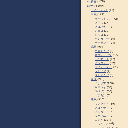
和僑会
(220)
欧州
(1,065)
アイルランド
(17)
中欧
(168)
オーストリア
(72)
スイス
(27)
スロパキア
(8)
チェコ
(29)
トルコ
(20)
ハンガリー
(16)
ポーランド
(24)
北欧
(90)
エストニア
(5)
スウェーデン
(27)
デンマーク
(17)
ノルウェー
(22)
フィンランド
(31)
ラトビア
(4)
リトアニア
(8)
南欧
(238)
イタリア
(136)
ギリシャ
(30)
スペイン
(86)
バチカン
(3)
東欧
(310)
ウクライナ
(39)
クロアチア
(6)
ブルガリア
(7)
ルーマニア
(6)
ロシア
(257)
サハリン
(67)
ポロナイスク
(37)