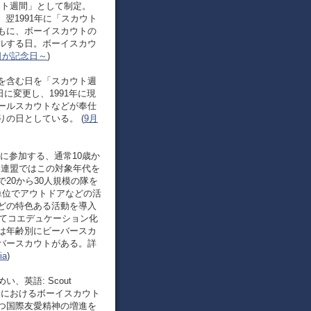
カウト週間」として制定。
、翌1991年に「スカウト
もに、ボーイスカウトの
ルする日。ボーイスカウ
日が記念日～
)
月5日を含む日を「スカウト週
に変更し、1991年に現
ールスカウトなどが奉仕
の日としている。 (
9月
運動に参加する、通常10歳か
ト連盟ではこの対象年代を
20から30人規模の隊を
単位でアウトドアなどの活
どの特色ある活動を導入
してコエデュケーション化
は年齢別にビーバースカ
バースカウトがある。詳
ia
)
英語: Scout
、日本におけるボーイスカウト
つ国際友愛精神の増進を