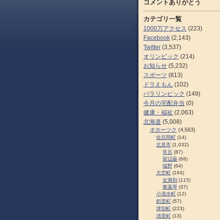
コメントありがとう
カテゴリ一覧
1000万アクセス
(223)
Facebook
(2,143)
Twitter
(3,537)
オリンピック
(214)
お知らせ
(5,232)
スポーツ
(813)
ドラえもん
(102)
パラリンピック
(149)
今月の宅配弁当
(0)
健康・福祉
(2,063)
北海道
(5,008)
オホーツク
(4,563)
佐呂間町
(14)
北見市
(1,032)
常呂
(87)
留辺蘂
(68)
端野
(64)
大空町
(164)
女満別
(115)
東藻琴
(37)
小清水町
(12)
斜里町
(57)
津別町
(223)
清里町
(13)