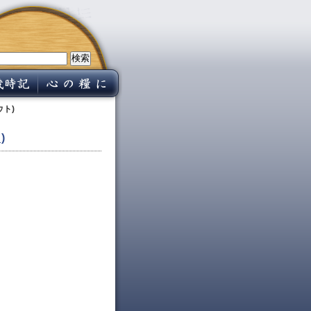
ウト)
)