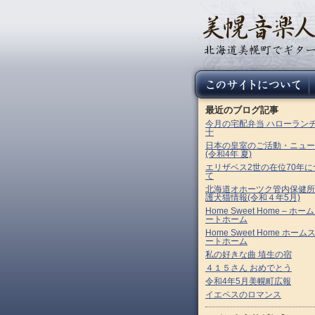
最近のブログ記事
今月の宅配弁当 ハローラン
十
日本の皇室のご活動・ニュー
(令和4年 夏)
エリザベス2世の在位70年に
て
北海道オホーツク管内保健所
護犬猫情報(令和４年5月)
Home Sweet Home – ホー
ートホーム
Home Sweet Home ホーム
ートホーム
私の好きな曲 埴生の宿
４１５さん おめでとう
令和4年5月美幌町広報
イエペスのロマンス