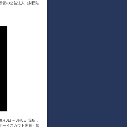
所管の公益法人（財団法
月3日 – 8月8日 場所：
ボーイスカウト隊員・加