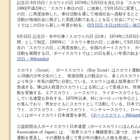
記念日 9月15日 / スカウトの日 1974年に5月5日を含む日を「ス
1990(平成2)年に「スカウト奉仕の日」に改称して9月15日に変更し
の日」に再度改称した。奉仕活動を通じて地域社会へ貢献するとと
活動が地域社会に根ざした実践活動であることを広く社会にアピー
トではこの日から新しい年度が始る。 (
9月15日 今日は何の日～毎
9月15日 記念日・年中行事 / スカウトの日 (日本） 1974年に5
間」として制定。1990年に「スカウト奉仕の日」に改称して9月15日
在の「スカウトの日」に再度改称した。全国のボーイスカウト、ガ
活動を展開する日。ボーイスカウトではこの日を新しい年度の始まり
15日 – Wikipedia
)
スカウト（Scout）、ボーイスカウト（Boy Scout）はスカウト
ら18歳の少年少女のこと。 発達段階上の観点から、多くのスカウ
より年少・年長の部門に分割している。スカウトは成人指導者の下で
形成する。隊は6人程度のスカウトによる班によって形成され、班
動を実施する。エアスカウト、シースカウト、ライダースカウトな
している連盟も存在する。1970年以来、特にヨーロッパを中心と
が進んでおり、男女がともにスカウトとして活動している。日本で
ウト、カブスカウト、ボーイスカウト、ベンチャースカウト、ロー
しくはボーイスカウト日本連盟を参照。 (
ボーイスカウト – Wikiped
公益財団法人ボーイスカウト日本連盟（ボーイスカウトにほんれんめい、
Association of Japan）は、「世界スカウト機構憲章に基づき
運動を普及し、その運動を通じて青少年の優れた人格を形成し、か