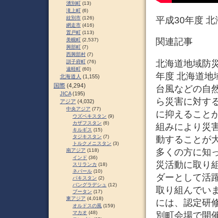
湧別町
(13)
滝上町
(6)
紋別市
(126)
平成30年度 
網走市
(416)
置戸町
(113)
関連記事
美幌町
(2,537)
興部町
(7)
西興部村
(7)
北海道地域防災
訓子府町
(76)
遠軽町
(60)
年度 北海道地
北海道人
(1,155)
国際
(4,294)
台風などの自
JICA
(195)
ら災害に対す
アジア
(4,032)
中央アジア
(77)
に抑えること
ウズベキスタン
(9)
カザフスタン
(6)
組みにより災
キルギス
(15)
タジキスタン
(7)
動することが
トルクメニスタン
(3)
多くの方に知
南アジア
(118)
インド
(36)
災活動に取り
スリランカ
(18)
ネパール
(10)
ダーとして活
パキスタン
(2)
バングラデシュ
(12)
取り組んでい
ブータン
(17)
東アジア
(4,018)
には、認定研
オルドスの風
(159)
マカオ
(48)
別町会場で開