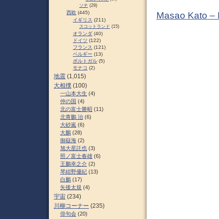
ソチ
(29)
西欧
(445)
Masao Kato –
イギリス
(211)
スコットランド
(15)
オランダ
(40)
ドイツ
(122)
フランス
(121)
ベルギー
(13)
ポルトガル
(5)
モナコ
(2)
地震
(1,015)
大相撲
(100)
一山本大生
(4)
仲の国
(4)
北の富士勝昭
(11)
北青鵬 治
(6)
大砂嵐
(6)
大鵬
(28)
御嶽海
(2)
旭大星託也
(3)
照ノ富士春雄
(6)
王鵬幸之介
(2)
琴紺野優紀
(13)
白鵬
(17)
矢後太規
(4)
宇宙
(234)
川柳コーナー
(235)
俳句会
(20)