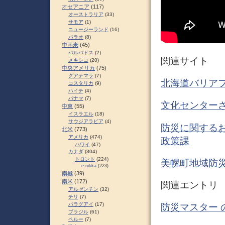
オセアニア
(117)
オーストラリア
(33)
サモア
(1)
ニュージーランド
(16)
パラオ
(8)
中南米
(45)
バルバドス
(2)
関連サイト
メキシコ
(20)
中央アメリカ
(75)
グアテマラ
(7)
北海道バリアフ
コスタリカ
(9)
ハイチ
(4)
パナマ
(7)
文化センターさ
中東
(55)
イスラエル
(18)
サウジアラビア
(4)
防災に関するお
北米
(773)
アメリカ
(474)
政策課
ハワイ
(47)
カナダ
(304)
トロント
(224)
美幌町地域防災
e-nikka
(223)
南極
(39)
南米
(172)
関連エントリ
アルゼンチン
(32)
チリ
(7)
パラグアイ
(17)
防災マスター 
ブラジル
(61)
ペルー
(7)