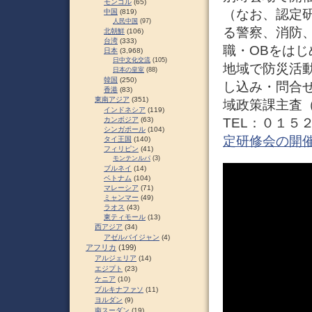
モンゴル
(65)
（なお、認定研
中国
(819)
人民中国
(97)
る警察、消防
北朝鮮
(106)
台湾
(333)
職・OBをは
日本
(3,968)
日中文化交流
(105)
地域で防災活
日本の皇室
(88)
韓国
(250)
し込み・問合せ
香港
(83)
東南アジア
(351)
域政策課主査（防
インドネシア
(119)
TEL：０１５
カンボジア
(63)
シンガポール
(104)
定研修会の開催
タイ王国
(140)
フィリピン
(41)
モンテンルパ
(3)
ブルネイ
(14)
ベトナム
(104)
マレーシア
(71)
ミャンマー
(49)
ラオス
(43)
東ティモール
(13)
西アジア
(34)
アゼルバイジャン
(4)
アフリカ
(199)
アルジェリア
(14)
エジプト
(23)
ケニア
(10)
ブルキナファソ
(11)
ヨルダン
(9)
南スーダン
(19)