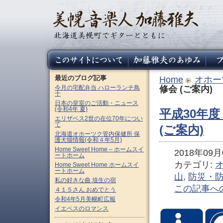
最近のブログ記事
Home
オホー
今月の宅配弁当 ハローランチ鳥
修会 (ご案内)
十
日本の皇室のご活動・ニュース
(令和4年 夏)
平成30年
エリザベス2世の在位70年につい
て
(ご案内)
北海道オホーツク管内保健所 保
護犬猫情報(令和４年5月)
Home Sweet Home – ホームスイ
2018年09月0
ートホーム
カテゴリ:
Home Sweet Home ホームスイ
ートホーム
山
,
防災・
私の好きな曲 埴生の宿
この記事へ
４１５さん おめでとう
令和4年5月美幌町広報
イエペスのロマンス