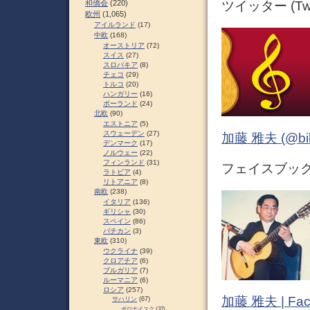
和僑会
(220)
ツイッター (Twit
欧州
(1,065)
アイルランド
(17)
中欧
(168)
オーストリア
(72)
スイス
(27)
スロパキア
(8)
チェコ
(29)
トルコ
(20)
ハンガリー
(16)
ポーランド
(24)
北欧
(90)
エストニア
(5)
スウェーデン
(27)
加藤 雅夫 (@bihor
デンマーク
(17)
ノルウェー
(22)
フィンランド
(31)
フェイスブック (
ラトビア
(4)
リトアニア
(8)
南欧
(238)
イタリア
(136)
ギリシャ
(30)
スペイン
(86)
バチカン
(3)
東欧
(310)
ウクライナ
(39)
クロアチア
(6)
ブルガリア
(7)
ルーマニア
(6)
ロシア
(257)
加藤 雅夫 | Fac
サハリン
(67)
ポロナイスク
(37)