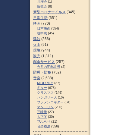
川柳会
(1)
短歌会
(8)
新型コロナウイルス
(345)
日常生活
(651)
映画
(770)
日本映画
(354)
現中映
(45)
津波
(366)
火山
(91)
環境
(944)
観光
(1,311)
配食サービス
(257)
今月の宅配弁当
(2)
防災・防犯
(752)
音楽
(2,638)
MIDI / MP3
(87)
ギター
(678)
クリスマス
(149)
ハンガリー人
(10)
フラメンコギター
(34)
マンドリン
(250)
三味線
(27)
大正琴
(30)
花ふらり
(21)
音楽療法
(356)