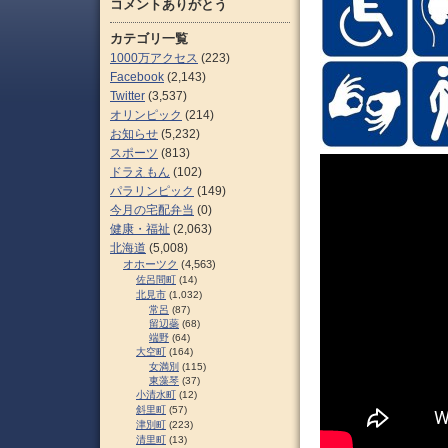
コメントありがとう
カテゴリ一覧
1000万アクセス
(223)
Facebook
(2,143)
Twitter
(3,537)
オリンピック
(214)
お知らせ
(5,232)
スポーツ
(813)
ドラえもん
(102)
パラリンピック
(149)
今月の宅配弁当
(0)
健康・福祉
(2,063)
北海道
(5,008)
オホーツク
(4,563)
佐呂間町
(14)
北見市
(1,032)
常呂
(87)
留辺蘂
(68)
端野
(64)
大空町
(164)
女満別
(115)
東藻琴
(37)
小清水町
(12)
斜里町
(57)
津別町
(223)
清里町
(13)