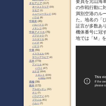
要員を元山海
オセアニア
(117)
の作戦行動に
オーストラリア
(33)
サモア
(1)
満別空港のル
ニュージーランド
(16)
パラオ
(8)
た。地名の「
中南米
(45)
証言が多数あ
バルバドス
(2)
メキシコ
(20)
機体番号に冠
中央アメリカ
(75)
グアテマラ
(7)
地では「M」を
コスタリカ
(9)
ハイチ
(4)
パナマ
(7)
中東
(55)
イスラエル
(18)
サウジアラビア
(4)
北米
(773)
アメリカ
(474)
ハワイ
(47)
カナダ
(304)
トロント
(224)
e-nikka
(223)
南極
(39)
南米
(172)
アルゼンチン
(32)
チリ
(7)
パラグアイ
(17)
ブラジル
(61)
ペルー
(7)