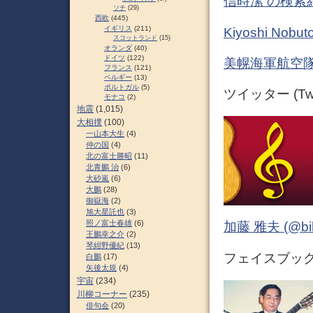
信時潔 の検索
ソチ
(29)
西欧
(445)
イギリス
(211)
Kiyoshi No
スコットランド
(15)
オランダ
(40)
ドイツ
(122)
美幌海軍航空隊
フランス
(121)
ベルギー
(13)
ポルトガル
(5)
ツイッター (Twit
モナコ
(2)
地震
(1,015)
大相撲
(100)
一山本大生
(4)
仲の国
(4)
北の富士勝昭
(11)
北青鵬 治
(6)
大砂嵐
(6)
大鵬
(28)
御嶽海
(2)
旭大星託也
(3)
照ノ富士春雄
(6)
加藤 雅夫 (@bihor
王鵬幸之介
(2)
琴紺野優紀
(13)
フェイスブック (
白鵬
(17)
矢後太規
(4)
宇宙
(234)
川柳コーナー
(235)
俳句会
(20)