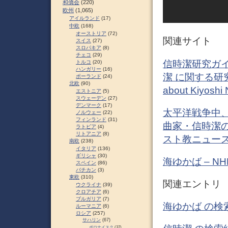
和僑会
(220)
欧州
(1,065)
アイルランド
(17)
中欧
(168)
オーストリア
(72)
関連サイト
スイス
(27)
スロパキア
(8)
チェコ
(29)
信時潔研究ガイ
トルコ
(20)
ハンガリー
(16)
潔 に関する研究情
ポーランド
(24)
北欧
(90)
about Kiyoshi
エストニア
(5)
スウェーデン
(27)
デンマーク
(17)
太平洋戦争中、
ノルウェー
(22)
フィンランド
(31)
曲家・信時潔の
ラトビア
(4)
リトアニア
(8)
スト教ニュー
南欧
(238)
イタリア
(136)
ギリシャ
(30)
海ゆかば – N
スペイン
(86)
バチカン
(3)
東欧
(310)
関連エントリ
ウクライナ
(39)
クロアチア
(6)
ブルガリア
(7)
海ゆかば の検
ルーマニア
(6)
ロシア
(257)
サハリン
(67)
ポロナイスク
(37)