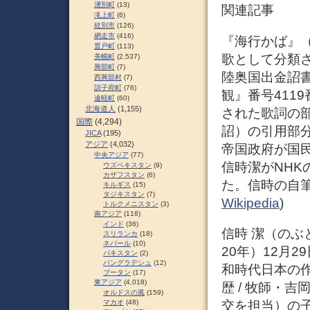
湧別町
(13)
関連記事
滝上町
(6)
紋別市
(126)
網走市
(416)
『海行かば』
置戸町
(113)
歌として分類
美幌町
(2,537)
興部町
(7)
陸奥国出金詔書
西興部村
(7)
訓子府町
(76)
観』番号411
遠軽町
(60)
北海道人
(1,155)
された歌詞の
国際
(4,294)
詔）の引用部分
JICA
(195)
アジア
(4,032)
帝国政府が国
中央アジア
(77)
信時潔がNHK
ウズベキスタン
(9)
カザフスタン
(6)
た。信時の自筆
キルギス
(15)
タジキスタン
(7)
Wikipedia
)
トルクメニスタン
(3)
南アジア
(118)
インド
(36)
信時 潔（のぶとき
スリランカ
(18)
ネパール
(10)
20年）12月2
パキスタン
(2)
バングラデシュ
(12)
和時代日本の
ブータン
(17)
東アジア
(4,018)
歴 / 牧師・
オルドスの風
(159)
交を担当）の
マカオ
(48)