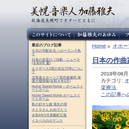
最近のブログ記事
Home
オホー
今月の宅配弁当 ハローランチ鳥
十
日本の作曲家
日本の皇室のご活動・ニュース
(令和4年 夏)
エリザベス2世の在位70年につい
て
2018年08月1
北海道オホーツク管内保健所 保
カテゴリ:
護犬猫情報(令和４年5月)
Home Sweet Home – ホームスイ
楽療法
ートホーム
この記事へ
Home Sweet Home ホームスイ
ートホーム
私の好きな曲 埴生の宿
４１５さん おめでとう
令和4年5月美幌町広報
イエペスのロマンス