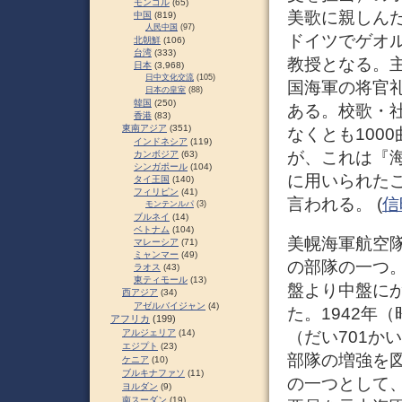
モンゴル
(65)
美歌に親しん
中国
(819)
人民中国
(97)
ドイツでゲオ
北朝鮮
(106)
台湾
(333)
教授となる。
日本
(3,968)
日中文化交流
(105)
国海軍の将官
日本の皇室
(88)
韓国
(250)
ある。校歌・
香港
(83)
東南アジア
(351)
なくとも100
インドネシア
(119)
が、これは『
カンボジア
(63)
シンガポール
(104)
に用いられた
タイ王国
(140)
フィリピン
(41)
言われる。 (
信時
モンテンルパ
(3)
ブルネイ
(14)
ベトナム
(104)
美幌海軍航空
マレーシア
(71)
ミャンマー
(49)
の部隊の一つ
ラオス
(43)
東ティモール
(13)
盤より中盤に
西アジア
(34)
アゼルバイジャン
(4)
た。1942年
アフリカ
(199)
（だい701か
アルジェリア
(14)
エジプト
(23)
部隊の増強を
ケニア
(10)
ブルキナファソ
(11)
の一つとして
ヨルダン
(9)
南スーダン
(19)