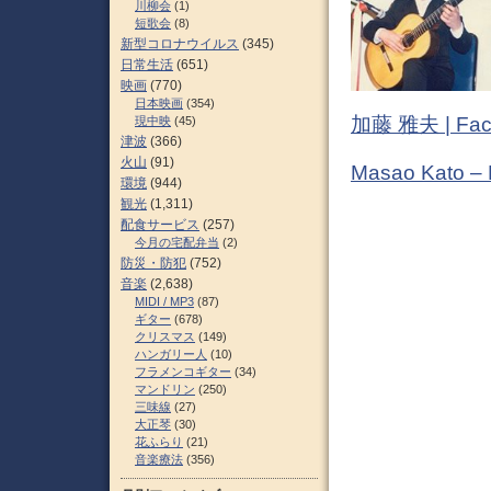
川柳会
(1)
短歌会
(8)
新型コロナウイルス
(345)
日常生活
(651)
映画
(770)
日本映画
(354)
加藤 雅夫 | Fac
現中映
(45)
津波
(366)
火山
(91)
Masao Kato –
環境
(944)
観光
(1,311)
配食サービス
(257)
今月の宅配弁当
(2)
防災・防犯
(752)
音楽
(2,638)
MIDI / MP3
(87)
ギター
(678)
クリスマス
(149)
ハンガリー人
(10)
フラメンコギター
(34)
マンドリン
(250)
三味線
(27)
大正琴
(30)
花ふらり
(21)
音楽療法
(356)