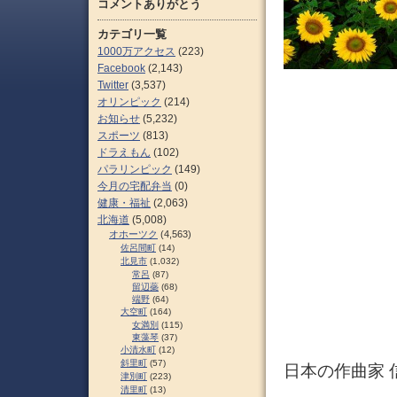
コメントありがとう
カテゴリ一覧
1000万アクセス
(223)
Facebook
(2,143)
Twitter
(3,537)
オリンピック
(214)
お知らせ
(5,232)
スポーツ
(813)
ドラえもん
(102)
パラリンピック
(149)
今月の宅配弁当
(0)
健康・福祉
(2,063)
北海道
(5,008)
オホーツク
(4,563)
佐呂間町
(14)
北見市
(1,032)
常呂
(87)
留辺蘂
(68)
端野
(64)
大空町
(164)
女満別
(115)
東藻琴
(37)
小清水町
(12)
斜里町
(57)
日本の作曲家 信
津別町
(223)
清里町
(13)