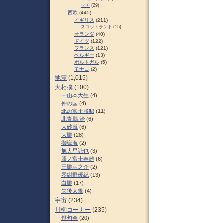
ソチ
(29)
西欧
(445)
イギリス
(211)
スコットランド
(15)
オランダ
(40)
ドイツ
(122)
フランス
(121)
ベルギー
(13)
ポルトガル
(5)
モナコ
(2)
地震
(1,015)
大相撲
(100)
一山本大生
(4)
仲の国
(4)
北の富士勝昭
(11)
北青鵬 治
(6)
大砂嵐
(6)
大鵬
(28)
御嶽海
(2)
旭大星託也
(3)
照ノ富士春雄
(6)
王鵬幸之介
(2)
琴紺野優紀
(13)
白鵬
(17)
矢後太規
(4)
宇宙
(234)
川柳コーナー
(235)
俳句会
(20)