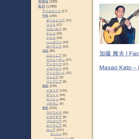
和僑会
(220)
欧州
(1,065)
アイルランド
(17)
中欧
(168)
オーストリア
(72)
スイス
(27)
スロパキア
(8)
チェコ
(29)
トルコ
(20)
ハンガリー
(16)
ポーランド
(24)
北欧
(90)
加藤 雅夫 | Fac
エストニア
(5)
スウェーデン
(27)
デンマーク
(17)
Masao Kato –
ノルウェー
(22)
フィンランド
(31)
ラトビア
(4)
リトアニア
(8)
南欧
(238)
イタリア
(136)
ギリシャ
(30)
スペイン
(86)
バチカン
(3)
東欧
(310)
ウクライナ
(39)
クロアチア
(6)
ブルガリア
(7)
ルーマニア
(6)
ロシア
(257)
サハリン
(67)
ポロナイスク
(37)