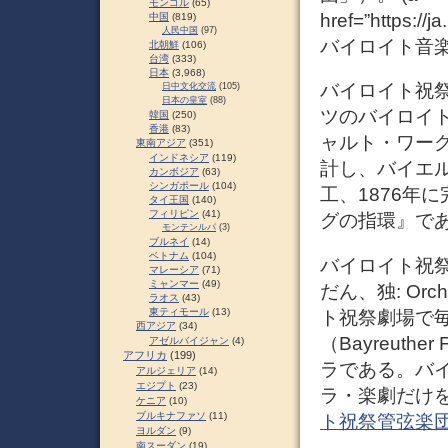
モンゴル
(65)
href=”https
中国
(819)
人民中国
(97)
バイロイト音楽祭 –
北朝鮮
(106)
台湾
(333)
日本
(3,968)
バイロイト祝祭劇場（
日中文化交流
(105)
日本の皇室
(88)
ツのバイロイ
韓国
(250)
香港
(83)
ャルト・ワー
東南アジア
(351)
インドネシア
(119)
計し、バイエル
カンボジア
(63)
シンガポール
(104)
工、1876年
タイ王国
(140)
フィリピン
(41)
グの指環』であ
モンテンルパ
(3)
ブルネイ
(14)
ベトナム
(104)
バイロイト祝
マレーシア
(71)
ミャンマー
(49)
だん、独: Orche
ラオス
(43)
東ティモール
(13)
ト祝祭劇場で
西アジア
(34)
（Bayreuth
アゼルバイジャン
(4)
アフリカ
(199)
ラである。バ
アルジェリア
(14)
エジプト
(23)
ラ・楽劇だけを
ケニア
(10)
ブルキナファソ
(11)
ト祝祭管弦楽団 – 
ヨルダン
(9)
南スーダン
(19)