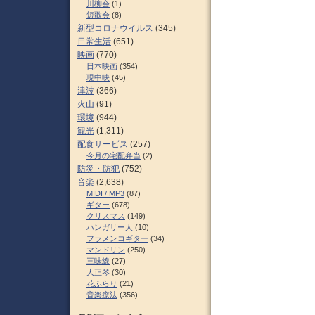
川柳会
(1)
短歌会
(8)
新型コロナウイルス
(345)
日常生活
(651)
映画
(770)
日本映画
(354)
現中映
(45)
津波
(366)
火山
(91)
環境
(944)
観光
(1,311)
配食サービス
(257)
今月の宅配弁当
(2)
防災・防犯
(752)
音楽
(2,638)
MIDI / MP3
(87)
ギター
(678)
クリスマス
(149)
ハンガリー人
(10)
フラメンコギター
(34)
マンドリン
(250)
三味線
(27)
大正琴
(30)
花ふらり
(21)
音楽療法
(356)