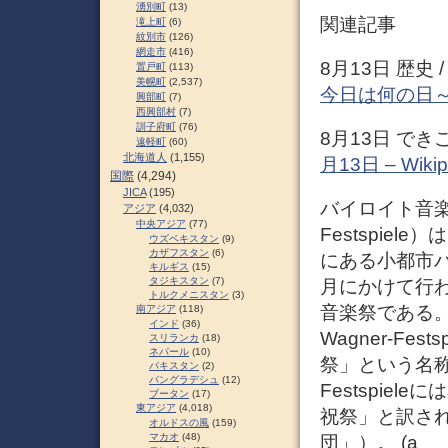
湧別町
(13)
関連記事
滝上町
(6)
紋別市
(126)
網走市
(416)
8月13日 歴史 
置戸町
(113)
美幌町
(2,537)
今日は何の日
興部町
(7)
西興部村
(7)
訓子府町
(76)
8月13日 できご
遠軽町
(60)
北海道人
(1,155)
月13日 – Wikip
国際
(4,294)
JICA
(195)
バイロイト音楽祭
アジア
(4,032)
中央アジア
(77)
Festspie
ウズベキスタン
(9)
カザフスタン
(6)
にある小都市
キルギス
(15)
タジキスタン
(7)
月にかけて行
トルクメニスタン
(3)
音楽祭である。
南アジア
(118)
インド
(36)
Wagner-F
スリランカ
(18)
ネパール
(10)
祭」という名
パキスタン
(2)
バングラデシュ
(12)
Festspie
ブータン
(17)
東アジア
(4,018)
祝祭」と訳さ
オルドスの風
(159)
マカオ
(48)
団」）。 (a