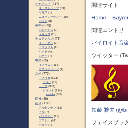
関連サイト
オセアニア
(117)
オーストラリア
(33)
サモア
(1)
Home – Bayreu
ニュージーランド
(16)
パラオ
(8)
中南米
(45)
関連エントリ
バルバドス
(2)
メキシコ
(20)
中央アメリカ
(75)
バイロイト音楽
グアテマラ
(7)
コスタリカ
(9)
ハイチ
(4)
ツイッター (Twit
パナマ
(7)
中東
(55)
イスラエル
(18)
サウジアラビア
(4)
北米
(773)
アメリカ
(474)
ハワイ
(47)
カナダ
(304)
トロント
(224)
e-nikka
(223)
南極
(39)
南米
(172)
アルゼンチン
(32)
加藤 雅夫 (@bihor
チリ
(7)
パラグアイ
(17)
ブラジル
(61)
フェイスブック (
ペルー
(7)