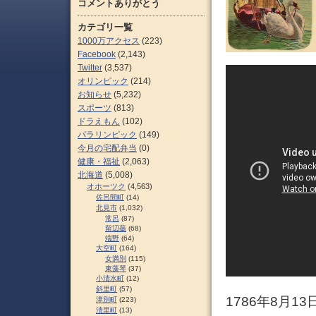
コメントありがとう
カテゴリ一覧
1000万アクセス
(223)
Facebook
(2,143)
Twitter
(3,537)
オリンピック
(214)
お知らせ
(5,232)
スポーツ
(813)
ドラえもん
(102)
パラリンピック
(149)
今月の宅配弁当
(0)
健康・福祉
(2,063)
北海道
(5,008)
オホーツク
(4,563)
佐呂間町
(14)
北見市
(1,032)
常呂
(87)
留辺蘂
(68)
端野
(64)
大空町
(164)
女満別
(115)
東藻琴
(37)
小清水町
(12)
斜里町
(57)
1786年8月1
津別町
(223)
清里町
(13)