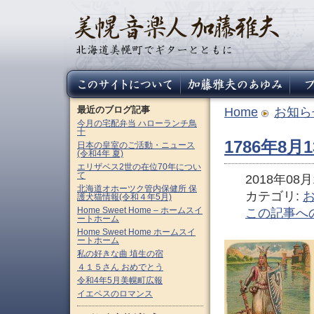
最近のブログ記事
Home
お知ら
今月の宅配弁当 ハローランチ鳥
十
1786年8
日本の皇室のご活動・ニュース
(令和4年 夏)
エリザベス2世の在位70年につい
て
2018年08月1
北海道オホーツク管内保健所 保
カテゴリ:
護犬猫情報(令和４年5月)
Home Sweet Home – ホームスイ
この記事へ
ートホーム
Home Sweet Home ホームスイ
ートホーム
私の好きな曲 埴生の宿
４１５さん おめでとう
令和4年5月美幌町広報
イエペスのロマンス