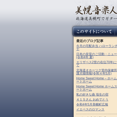
最近のブログ記事
今月の宅配弁当 ハローラン
十
日本の皇室のご活動・ニュー
(令和4年 夏)
エリザベス2世の在位70年に
て
北海道オホーツク管内保健所
護犬猫情報(令和４年5月)
Home Sweet Home – ホー
ートホーム
Home Sweet Home ホーム
ートホーム
私の好きな曲 埴生の宿
４１５さん おめでとう
令和4年5月美幌町広報
イエペスのロマンス