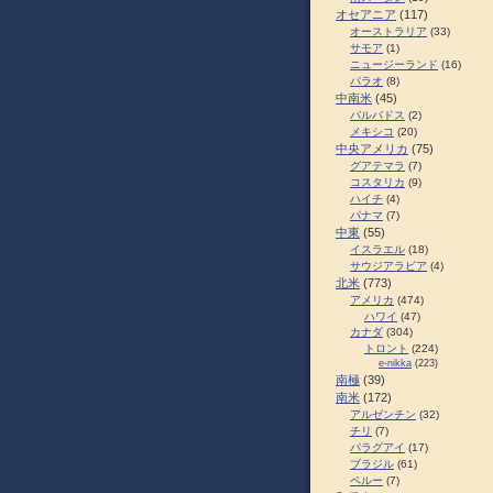
オセアニア
(117)
オーストラリア
(33)
サモア
(1)
ニュージーランド
(16)
パラオ
(8)
中南米
(45)
バルバドス
(2)
メキシコ
(20)
中央アメリカ
(75)
グアテマラ
(7)
コスタリカ
(9)
ハイチ
(4)
パナマ
(7)
中東
(55)
イスラエル
(18)
サウジアラビア
(4)
北米
(773)
アメリカ
(474)
ハワイ
(47)
カナダ
(304)
トロント
(224)
e-nikka
(223)
南極
(39)
南米
(172)
アルゼンチン
(32)
チリ
(7)
パラグアイ
(17)
ブラジル
(61)
ペルー
(7)