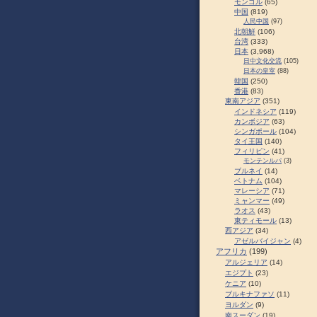
モンゴル
(65)
中国
(819)
人民中国
(97)
北朝鮮
(106)
台湾
(333)
日本
(3,968)
日中文化交流
(105)
日本の皇室
(88)
韓国
(250)
香港
(83)
東南アジア
(351)
インドネシア
(119)
カンボジア
(63)
シンガポール
(104)
タイ王国
(140)
フィリピン
(41)
モンテンルパ
(3)
ブルネイ
(14)
ベトナム
(104)
マレーシア
(71)
ミャンマー
(49)
ラオス
(43)
東ティモール
(13)
西アジア
(34)
アゼルバイジャン
(4)
アフリカ
(199)
アルジェリア
(14)
エジプト
(23)
ケニア
(10)
ブルキナファソ
(11)
ヨルダン
(9)
南スーダン
(19)