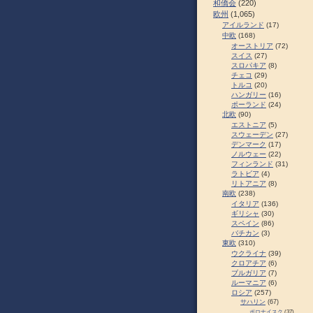
和僑会
(220)
欧州
(1,065)
アイルランド
(17)
中欧
(168)
オーストリア
(72)
スイス
(27)
スロパキア
(8)
チェコ
(29)
トルコ
(20)
ハンガリー
(16)
ポーランド
(24)
北欧
(90)
エストニア
(5)
スウェーデン
(27)
デンマーク
(17)
ノルウェー
(22)
フィンランド
(31)
ラトビア
(4)
リトアニア
(8)
南欧
(238)
イタリア
(136)
ギリシャ
(30)
スペイン
(86)
バチカン
(3)
東欧
(310)
ウクライナ
(39)
クロアチア
(6)
ブルガリア
(7)
ルーマニア
(6)
ロシア
(257)
サハリン
(67)
ポロナイスク
(37)