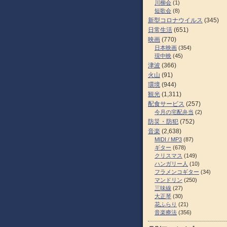
川柳会
(1)
短歌会
(8)
新型コロナウイルス
(345)
日常生活
(651)
映画
(770)
日本映画
(354)
現中映
(45)
津波
(366)
火山
(91)
環境
(944)
観光
(1,311)
配食サービス
(257)
今月の宅配弁当
(2)
防災・防犯
(752)
音楽
(2,638)
MIDI / MP3
(87)
ギター
(678)
クリスマス
(149)
ハンガリー人
(10)
フラメンコギター
(34)
マンドリン
(250)
三味線
(27)
大正琴
(30)
花ふらり
(21)
音楽療法
(356)