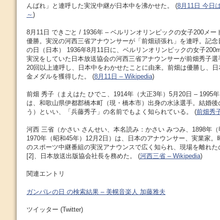
んばれ」と連呼した実況中継が日本中を沸かせた。 (
8月11日 今
～
)
8月11日 できごと / 1936年 – ベルリンオリンピックの女子200
優勝。実況の河西三省アナウンサーが「前畑頑張れ」を連呼。記念日
の日（日本） 1936年8月11日に、ベルリンオリンピックの女子20
実況をしていた日本放送協会の河西三省アナウンサーが前畑秀子選
20回以上連呼し、日本中をわかせたことに由来。前畑は優勝し、
金メダルを獲得した。 (
8月11日 – Wikipedia
)
前畑 秀子（まえはた ひでこ、1914年（大正3年）5月20日 – 1995
は、和歌山県伊都郡橋本町（現・橋本市）出身の水泳選手。結婚後
う）といい、「兵藤秀子」の名前でもよく知られている。 (
前畑秀子 –
河西 三省（かさい さんせい、本名読み：かさい みつみ、1898年（明
1970年（昭和45年）12月2日）は、日本のアナウンサー、実業家
のスポーツ中継番組の実況アナウンスで広く知られ、現場を離れた
[2]、日本放送出版協会社長を務めた。 (
河西三省 – Wikipedia
)
関連エントリ
ガンバレの日 の検索結果 – 美幌音楽人 加藤雅夫
ツイッター (Twitter)