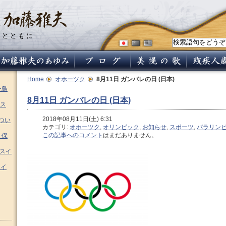
Home
オホーツク
8月11日 ガンバレの日 (日本)
チ鳥
8月11日 ガンバレの日 (日本)
ス
2018年08月11日(土) 6:31
つい
カテゴリ:
オホーツク
,
オリンピック
,
お知らせ
,
スポーツ
,
パラリン
この記事へのコメント
はまだありません。
 保
ムスイ
スイ