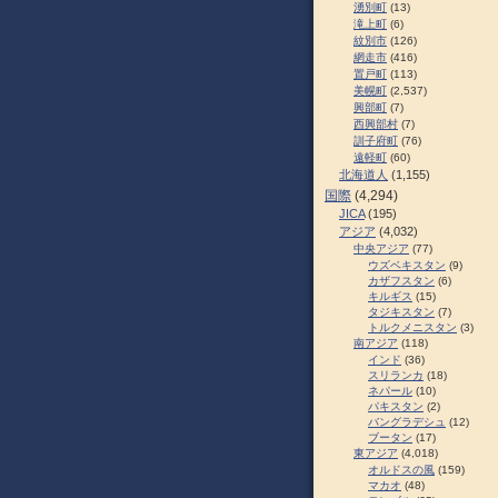
湧別町
(13)
滝上町
(6)
紋別市
(126)
網走市
(416)
置戸町
(113)
美幌町
(2,537)
興部町
(7)
西興部村
(7)
訓子府町
(76)
遠軽町
(60)
北海道人
(1,155)
国際
(4,294)
JICA
(195)
アジア
(4,032)
中央アジア
(77)
ウズベキスタン
(9)
カザフスタン
(6)
キルギス
(15)
タジキスタン
(7)
トルクメニスタン
(3)
南アジア
(118)
インド
(36)
スリランカ
(18)
ネパール
(10)
パキスタン
(2)
バングラデシュ
(12)
ブータン
(17)
東アジア
(4,018)
オルドスの風
(159)
マカオ
(48)