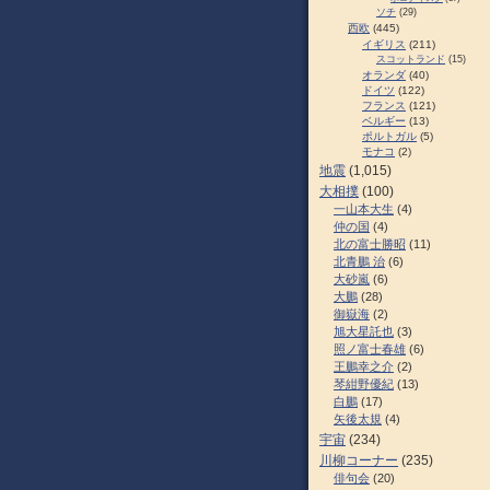
ソチ
(29)
西欧
(445)
イギリス
(211)
スコットランド
(15)
オランダ
(40)
ドイツ
(122)
フランス
(121)
ベルギー
(13)
ポルトガル
(5)
モナコ
(2)
地震
(1,015)
大相撲
(100)
一山本大生
(4)
仲の国
(4)
北の富士勝昭
(11)
北青鵬 治
(6)
大砂嵐
(6)
大鵬
(28)
御嶽海
(2)
旭大星託也
(3)
照ノ富士春雄
(6)
王鵬幸之介
(2)
琴紺野優紀
(13)
白鵬
(17)
矢後太規
(4)
宇宙
(234)
川柳コーナー
(235)
俳句会
(20)