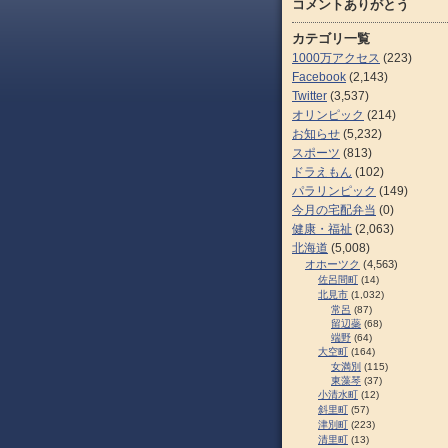
コメントありがとう
カテゴリ一覧
1000万アクセス
(223)
Facebook
(2,143)
Twitter
(3,537)
オリンピック
(214)
お知らせ
(5,232)
スポーツ
(813)
ドラえもん
(102)
パラリンピック
(149)
今月の宅配弁当
(0)
健康・福祉
(2,063)
北海道
(5,008)
オホーツク
(4,563)
佐呂間町
(14)
北見市
(1,032)
常呂
(87)
留辺蘂
(68)
端野
(64)
大空町
(164)
女満別
(115)
東藻琴
(37)
小清水町
(12)
斜里町
(57)
津別町
(223)
清里町
(13)