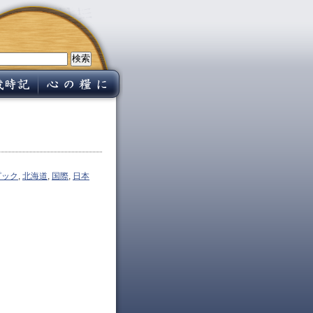
ピック
,
北海道
,
国際
,
日本