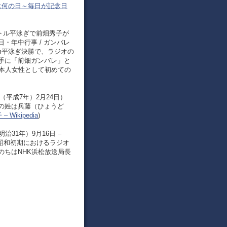
日は何の日～毎日が記念日
メートル平泳ぎで前畑秀子が
・年中行事 / ガンバレ
0m平泳ぎ決勝で、ラジオの
手に「前畑ガンバレ」と
日本人女性として初めての
年（平成7年）2月24日）
の姓は兵藤（ひょうど
 Wikipedia
)
治31年）9月16日 –
。昭和初期におけるラジオ
のちはNHK浜松放送局長