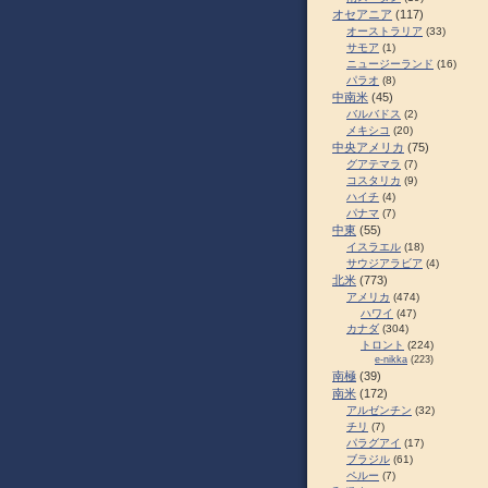
オセアニア
(117)
オーストラリア
(33)
サモア
(1)
ニュージーランド
(16)
パラオ
(8)
中南米
(45)
バルバドス
(2)
メキシコ
(20)
中央アメリカ
(75)
グアテマラ
(7)
コスタリカ
(9)
ハイチ
(4)
パナマ
(7)
中東
(55)
イスラエル
(18)
サウジアラビア
(4)
北米
(773)
アメリカ
(474)
ハワイ
(47)
カナダ
(304)
トロント
(224)
e-nikka
(223)
南極
(39)
南米
(172)
アルゼンチン
(32)
チリ
(7)
パラグアイ
(17)
ブラジル
(61)
ペルー
(7)