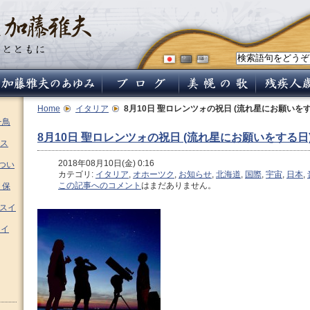
Home
イタリア
8月10日 聖ロレンツォの祝日 (流れ星にお願いをす
チ鳥
8月10日 聖ロレンツォの祝日 (流れ星にお願いをする日
ス
2018年08月10日(金) 0:16
つい
カテゴリ:
イタリア
,
オホーツク
,
お知らせ
,
北海道
,
国際
,
宇宙
,
日本
,
この記事へのコメント
はまだありません。
 保
ムスイ
スイ