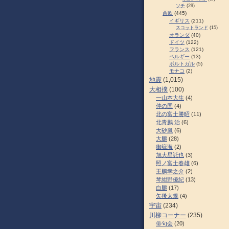
ソチ
(29)
西欧
(445)
イギリス
(211)
スコットランド
(15)
オランダ
(40)
ドイツ
(122)
フランス
(121)
ベルギー
(13)
ポルトガル
(5)
モナコ
(2)
地震
(1,015)
大相撲
(100)
一山本大生
(4)
仲の国
(4)
北の富士勝昭
(11)
北青鵬 治
(6)
大砂嵐
(6)
大鵬
(28)
御嶽海
(2)
旭大星託也
(3)
照ノ富士春雄
(6)
王鵬幸之介
(2)
琴紺野優紀
(13)
白鵬
(17)
矢後太規
(4)
宇宙
(234)
川柳コーナー
(235)
俳句会
(20)