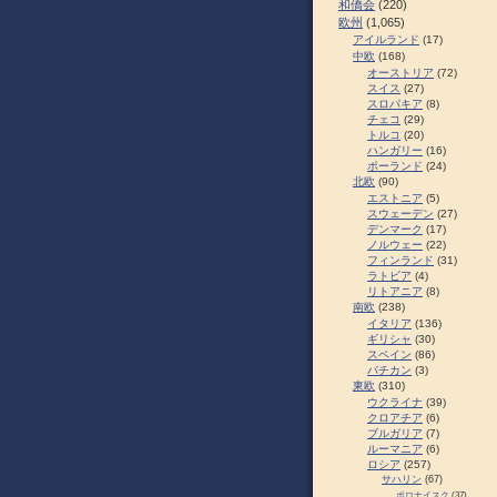
和僑会
(220)
欧州
(1,065)
アイルランド
(17)
中欧
(168)
オーストリア
(72)
スイス
(27)
スロパキア
(8)
チェコ
(29)
トルコ
(20)
ハンガリー
(16)
ポーランド
(24)
北欧
(90)
エストニア
(5)
スウェーデン
(27)
デンマーク
(17)
ノルウェー
(22)
フィンランド
(31)
ラトビア
(4)
リトアニア
(8)
南欧
(238)
イタリア
(136)
ギリシャ
(30)
スペイン
(86)
バチカン
(3)
東欧
(310)
ウクライナ
(39)
クロアチア
(6)
ブルガリア
(7)
ルーマニア
(6)
ロシア
(257)
サハリン
(67)
ポロナイスク
(37)