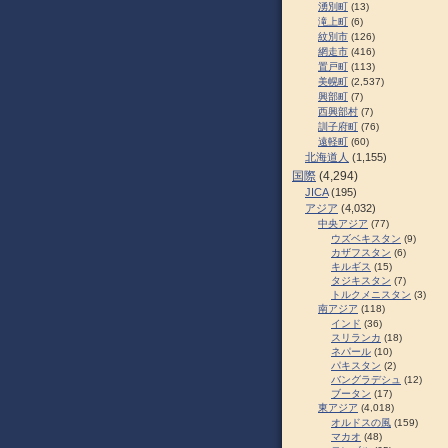
湧別町
(13)
滝上町
(6)
紋別市
(126)
網走市
(416)
置戸町
(113)
美幌町
(2,537)
興部町
(7)
西興部村
(7)
訓子府町
(76)
遠軽町
(60)
北海道人
(1,155)
国際
(4,294)
JICA
(195)
アジア
(4,032)
中央アジア
(77)
ウズベキスタン
(9)
カザフスタン
(6)
キルギス
(15)
タジキスタン
(7)
トルクメニスタン
(3)
南アジア
(118)
インド
(36)
スリランカ
(18)
ネパール
(10)
パキスタン
(2)
バングラデシュ
(12)
ブータン
(17)
東アジア
(4,018)
オルドスの風
(159)
マカオ
(48)