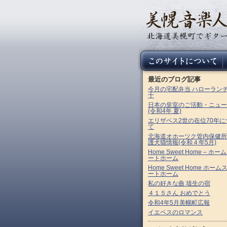
最近のブログ記事
今月の宅配弁当 ハローラン
十
日本の皇室のご活動・ニュー
(令和4年 夏)
エリザベス2世の在位70年に
て
北海道オホーツク管内保健所
護犬猫情報(令和４年5月)
Home Sweet Home – ホー
ートホーム
Home Sweet Home ホーム
ートホーム
私の好きな曲 埴生の宿
４１５さん おめでとう
令和4年5月美幌町広報
イエペスのロマンス