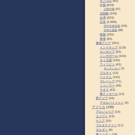
モンゴル
(65)
中国
(819)
人民中国
(97)
北朝鮮
(106)
台湾
(333)
日本
(3,968)
日中文化交流
(105)
日本の皇室
(88)
韓国
(250)
香港
(83)
東南アジア
(351)
インドネシア
(119)
カンボジア
(63)
シンガポール
(104)
タイ王国
(140)
フィリピン
(41)
モンテンルパ
(3)
ブルネイ
(14)
ベトナム
(104)
マレーシア
(71)
ミャンマー
(49)
ラオス
(43)
東ティモール
(13)
西アジア
(34)
アゼルバイジャン
(4)
アフリカ
(199)
アルジェリア
(14)
エジプト
(23)
ケニア
(10)
ブルキナファソ
(11)
ヨルダン
(9)
南スーダン
(19)