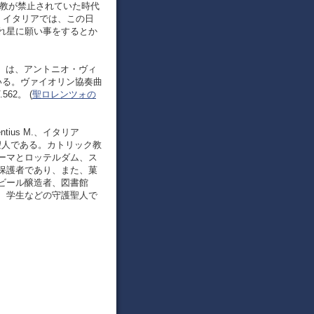
ト教が禁止されていた時代
。イタリアでは、この日
れ星に願い事をするとか
enzo ）は、アントニオ・ヴィ
いる。ヴァイオリン協奏曲
62。 (
聖ロレンツォの
ius M.、イタリア
スト教の聖人である。カトリック教
ーマとロッテルダム、ス
保護者であり、また、菓
ビール醸造者、図書館
、学生などの守護聖人で