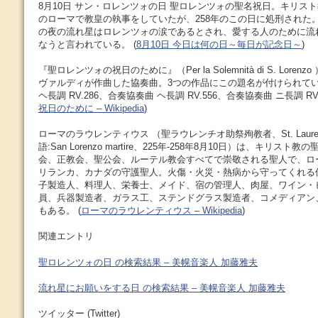
8月10日 サン・ロレンツォの日 聖ロレンツォの聖名祝日。キリス
のローマで教皇の執事をしていたが、258年のこの日に処刑された
の夜の流れ星はロレンツォの涙であるとされ、愛する人のために流
なうと言われている。 (
8月10日 今日は何の日～毎日が記念日～
)
『聖ロレンツォの祝日のために』（Per la Solemnità di S. Lor
ヴァルディが作曲した協奏曲。3つの作品にこの題名が付けられて
ヘ長調 RV.286、合奏協奏曲 ヘ長調 RV.556、合奏協奏曲 ニ長調 RV.5
祝日のために – Wikipedia
)
ローマのラウレンティウス （聖ラウレンチオ助祭殉教者、St. Laurent
語:San Lorenzo martire、225年-258年8月10日）は、キリ
会、正教会、聖公会、ルーテル教会すべてで崇敬される聖人で、ロ
リランカ、カナダの守護聖人。火傷・火災・熱病から守ってくれる
子製造人、料理人、栄養士、メイド、宿の管理人、肉屋、ワイン・
員、兵器製造者、ガラス工、ステンドグラス製造者、コメディアン
もある。 (
ローマのラウレンティウス – Wikipedia
)
関連エントリ
聖ロレンツォの日 の検索結果 – 美幌音楽人 加藤雅夫
流れ星にお願いをする日 の検索結果 – 美幌音楽人 加藤雅夫
ツイッター (Twitter)