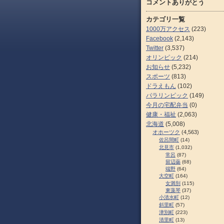
コメントありがとう
カテゴリ一覧
1000万アクセス
(223)
Facebook
(2,143)
Twitter
(3,537)
オリンピック
(214)
お知らせ
(5,232)
スポーツ
(813)
ドラえもん
(102)
パラリンピック
(149)
今月の宅配弁当
(0)
健康・福祉
(2,063)
北海道
(5,008)
オホーツク
(4,563)
佐呂間町
(14)
北見市
(1,032)
常呂
(87)
留辺蘂
(68)
端野
(64)
大空町
(164)
女満別
(115)
東藻琴
(37)
小清水町
(12)
斜里町
(57)
津別町
(223)
清里町
(13)