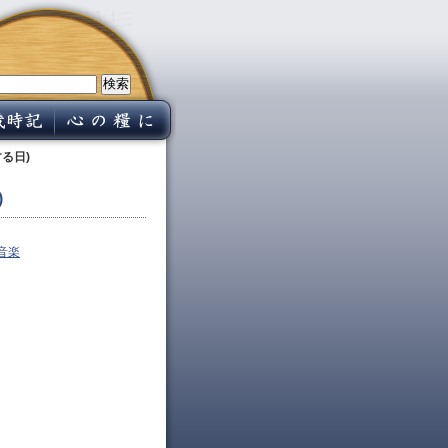
る日)
)
音楽