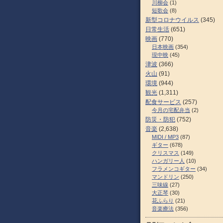
川柳会
(1)
短歌会
(8)
新型コロナウイルス
(345)
日常生活
(651)
映画
(770)
日本映画
(354)
現中映
(45)
津波
(366)
火山
(91)
環境
(944)
観光
(1,311)
配食サービス
(257)
今月の宅配弁当
(2)
防災・防犯
(752)
音楽
(2,638)
MIDI / MP3
(87)
ギター
(678)
クリスマス
(149)
ハンガリー人
(10)
フラメンコギター
(34)
マンドリン
(250)
三味線
(27)
大正琴
(30)
花ふらり
(21)
音楽療法
(356)