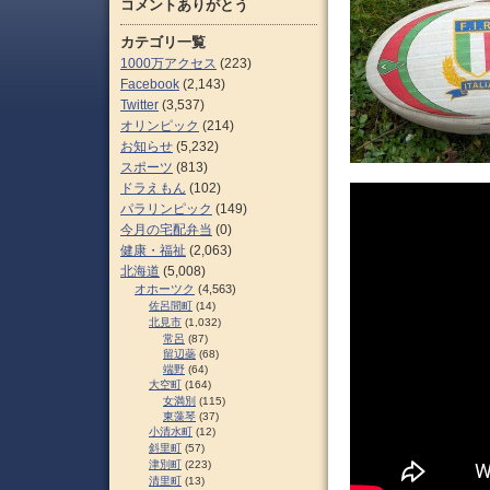
コメントありがとう
カテゴリ一覧
1000万アクセス
(223)
Facebook
(2,143)
Twitter
(3,537)
オリンピック
(214)
お知らせ
(5,232)
スポーツ
(813)
ドラえもん
(102)
パラリンピック
(149)
今月の宅配弁当
(0)
健康・福祉
(2,063)
北海道
(5,008)
オホーツク
(4,563)
佐呂間町
(14)
北見市
(1,032)
常呂
(87)
留辺蘂
(68)
端野
(64)
大空町
(164)
女満別
(115)
東藻琴
(37)
小清水町
(12)
斜里町
(57)
津別町
(223)
清里町
(13)