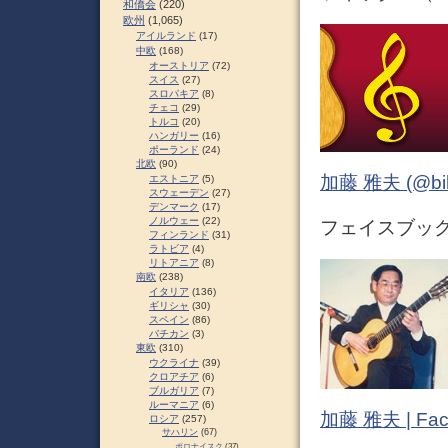
和僑会
(220)
欧州
(1,065)
アイルランド
(17)
中欧
(168)
オーストリア
(72)
スイス
(27)
スロパキア
(8)
チェコ
(29)
トルコ
(20)
ハンガリー
(16)
ポーランド
(24)
北欧
(90)
加藤 雅夫 (@bihor
エストニア
(5)
スウェーデン
(27)
デンマーク
(17)
ノルウェー
(22)
フェイスブック 
フィンランド
(31)
ラトビア
(4)
リトアニア
(8)
南欧
(238)
イタリア
(136)
ギリシャ
(30)
スペイン
(86)
バチカン
(3)
東欧
(310)
ウクライナ
(39)
クロアチア
(6)
ブルガリア
(7)
ルーマニア
(6)
加藤 雅夫 | Fac
ロシア
(257)
サハリン
(67)
ポロナイスク
(37)