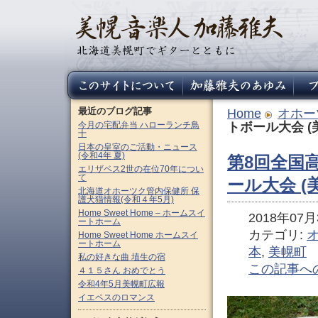
最近のブログ記事
Home
オホー
今月の宅配弁当 ハローランチ鳥
トボール大会 (
十
日本の皇室のご活動・ニュース
(令和4年 夏)
第8回全国
エリザベス2世の在位70年につい
て
ール大会 (
北海道オホーツク管内保健所 保
護犬猫情報(令和４年5月)
Home Sweet Home – ホームスイ
2018年07月3
ートホーム
カテゴリ:
Home Sweet Home ホームスイ
ートホーム
本
,
美幌町
私の好きな曲 埴生の宿
この記事へ
４１５さん おめでとう
令和4年5月美幌町広報
イエペスのロマンス