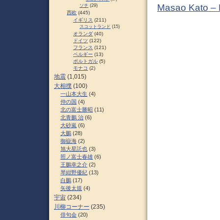
Masao Kato –
ソチ
(29)
西欧
(445)
イギリス
(211)
スコットランド
(15)
オランダ
(40)
ドイツ
(122)
フランス
(121)
ベルギー
(13)
ポルトガル
(5)
モナコ
(2)
地震
(1,015)
大相撲
(100)
一山本大生
(4)
仲の国
(4)
北の富士勝昭
(11)
北青鵬 治
(6)
大砂嵐
(6)
大鵬
(28)
御嶽海
(2)
旭大星託也
(3)
照ノ富士春雄
(6)
王鵬幸之介
(2)
琴紺野優紀
(13)
白鵬
(17)
矢後太規
(4)
宇宙
(234)
川柳コーナー
(235)
俳句会
(20)