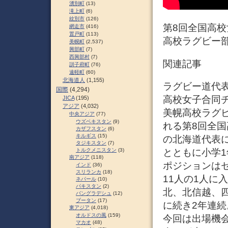
湧別町
(13)
滝上町
(6)
紋別市
(126)
第8回全国高校
網走市
(416)
置戸町
(113)
高校ラグビー部
美幌町
(2,537)
興部町
(7)
西興部村
(7)
関連記事
訓子府町
(76)
遠軽町
(60)
北海道人
(1,155)
ラグビー道代表
国際
(4,294)
高校女子合同チ
JICA
(195)
アジア
(4,032)
美幌高校ラグビ
中央アジア
(77)
ウズベキスタン
(9)
れる第8回全
カザフスタン
(6)
キルギス
(15)
の北海道代表
タジキスタン
(7)
とともに小学
トルクメニスタン
(3)
南アジア
(118)
ポジションは
インド
(36)
スリランカ
(18)
11人の1人に
ネパール
(10)
パキスタン
(2)
北、北信越、
バングラデシュ
(12)
ブータン
(17)
に続き2年連
東アジア
(4,018)
オルドスの風
(159)
今回は出場機
マカオ
(48)