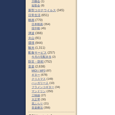
川柳会
(1)
短歌会
(8)
新型コロナウイルス
(345)
日常生活
(651)
映画
(770)
日本映画
(354)
現中映
(45)
津波
(366)
火山
(91)
環境
(944)
観光
(1,311)
配食サービス
(257)
今月の宅配弁当
(2)
防災・防犯
(752)
音楽
(2,638)
MIDI / MP3
(87)
ギター
(678)
クリスマス
(149)
ハンガリー人
(10)
フラメンコギター
(34)
マンドリン
(250)
三味線
(27)
大正琴
(30)
花ふらり
(21)
音楽療法
(356)