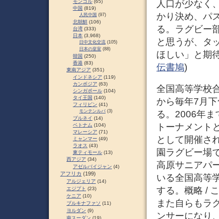
人口が少なく
モンゴル
(65)
中国
(819)
かり決め、パ
人民中国
(97)
北朝鮮
(106)
る。ラグビー
台湾
(333)
日本
(3,968)
と思うが、タ
日中文化交流
(105)
日本の皇室
(88)
ほしい」と期待し
韓国
(250)
香港
(83)
伝書鳩
)
東南アジア
(351)
インドネシア
(119)
カンボジア
(63)
全国高等学校合
シンガポール
(104)
タイ王国
(140)
から毎年7月
フィリピン
(41)
モンテンルパ
(3)
る。2006年
ブルネイ
(14)
トーナメントと
ベトナム
(104)
マレーシア
(71)
として開催され
ミャンマー
(49)
ラオス
(43)
園ラグビー場で
東ティモール
(13)
西アジア
(34)
高原サニアパー
アゼルバイジャン
(4)
アフリカ
(199)
いる全国高等
アルジェリア
(14)
する。概略 /
エジプト
(23)
ケニア
(10)
また自らもラ
ブルキナファソ
(11)
ヨルダン
(9)
ンサーになり、
南スーダン
(19)