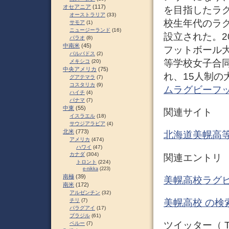
オセアニア
(117)
を目指したラ
オーストラリア
(33)
校生年代のラ
サモア
(1)
ニュージーランド
(16)
設立された。2
パラオ
(8)
中南米
(45)
フットボール大
バルバドス
(2)
等学校女子合
メキシコ
(20)
中央アメリカ
(75)
れ、15人制の
グアテマラ
(7)
コスタリカ
(9)
ムラグビーフット
ハイチ
(4)
パナマ
(7)
中東
(55)
関連サイト
イスラエル
(18)
サウジアラビア
(4)
北米
(773)
北海道美幌高
アメリカ
(474)
ハワイ
(47)
カナダ
(304)
関連エントリ
トロント
(224)
e-nikka
(223)
南極
(39)
美幌高校ラグビ
南米
(172)
アルゼンチン
(32)
美幌高校 の検
チリ
(7)
パラグアイ
(17)
ブラジル
(61)
ツイッター（ Tw
ペルー
(7)