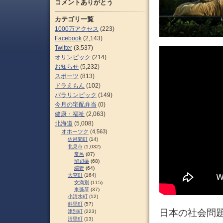
コメントありがとう
カテゴリ一覧
1000万アクセス
(223)
Facebook
(2,143)
Twitter
(3,537)
オリンピック
(214)
お知らせ
(5,232)
スポーツ
(813)
ドラえもん
(102)
パラリンピック
(149)
今月の宅配弁当
(0)
健康・福祉
(2,063)
北海道
(5,008)
オホーツク
(4,563)
佐呂間町
(14)
北見市
(1,032)
常呂
(87)
留辺蘂
(68)
端野
(64)
大空町
(164)
女満別
(115)
東藻琴
(37)
小清水町
(12)
斜里町
(57)
日本の社会問題
津別町
(223)
清里町
(13)