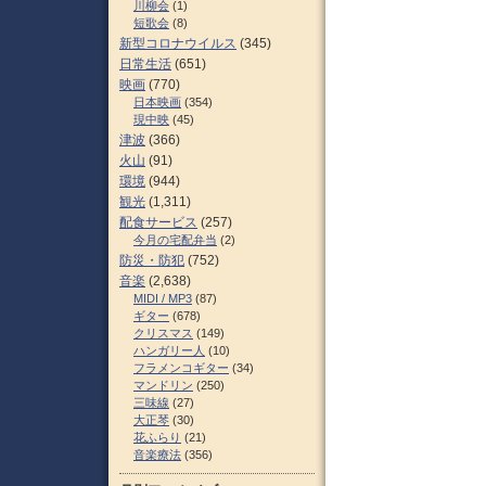
川柳会
(1)
短歌会
(8)
新型コロナウイルス
(345)
日常生活
(651)
映画
(770)
日本映画
(354)
現中映
(45)
津波
(366)
火山
(91)
環境
(944)
観光
(1,311)
配食サービス
(257)
今月の宅配弁当
(2)
防災・防犯
(752)
音楽
(2,638)
MIDI / MP3
(87)
ギター
(678)
クリスマス
(149)
ハンガリー人
(10)
フラメンコギター
(34)
マンドリン
(250)
三味線
(27)
大正琴
(30)
花ふらり
(21)
音楽療法
(356)