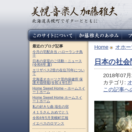
最近のブログ記事
Home
オホー
今月の宅配弁当 ハローランチ鳥
十
日本の社会
日本の皇室のご活動・ニュース
(令和4年 夏)
エリザベス2世の在位70年につい
て
2018年07月2
北海道オホーツク管内保健所 保
カテゴリ:
護犬猫情報(令和４年5月)
Home Sweet Home – ホームスイ
この記事へ
ートホーム
Home Sweet Home ホームスイ
ートホーム
私の好きな曲 埴生の宿
４１５さん おめでとう
令和4年5月美幌町広報
イエペスのロマンス