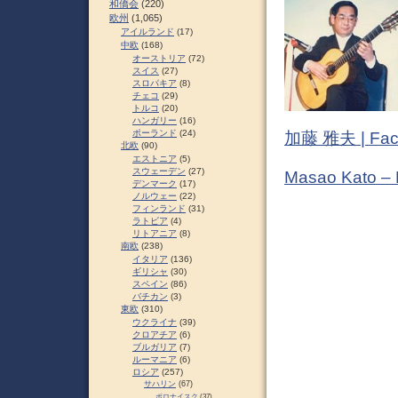
和僑会
(220)
欧州
(1,065)
アイルランド
(17)
中欧
(168)
オーストリア
(72)
スイス
(27)
スロパキア
(8)
チェコ
(29)
トルコ
(20)
ハンガリー
(16)
ポーランド
(24)
加藤 雅夫 | Fac
北欧
(90)
エストニア
(5)
スウェーデン
(27)
Masao Kato –
デンマーク
(17)
ノルウェー
(22)
フィンランド
(31)
ラトビア
(4)
リトアニア
(8)
南欧
(238)
イタリア
(136)
ギリシャ
(30)
スペイン
(86)
バチカン
(3)
東欧
(310)
ウクライナ
(39)
クロアチア
(6)
ブルガリア
(7)
ルーマニア
(6)
ロシア
(257)
サハリン
(67)
ポロナイスク
(37)