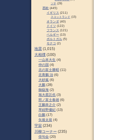
ソチ
(29)
西欧
(445)
イギリス
(211)
スコットランド
(15)
オランダ
(40)
ドイツ
(122)
フランス
(121)
ベルギー
(13)
ポルトガル
(5)
モナコ
(2)
地震
(1,015)
大相撲
(100)
一山本大生
(4)
仲の国
(4)
北の富士勝昭
(11)
北青鵬 治
(6)
大砂嵐
(6)
大鵬
(28)
御嶽海
(2)
旭大星託也
(3)
照ノ富士春雄
(6)
王鵬幸之介
(2)
琴紺野優紀
(13)
白鵬
(17)
矢後太規
(4)
宇宙
(234)
川柳コーナー
(235)
俳句会
(20)