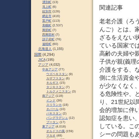
湧別町
(13)
関連記事
滝上町
(6)
紋別市
(126)
網走市
(416)
老老介護（ろ
置戸町
(113)
美幌町
(2,537)
んご）とは、
興部町
(7)
西興部村
(7)
ざるをえない
訓子府町
(76)
ている国家で
遠軽町
(60)
北海道人
(1,155)
高齢の夫婦や
国際
(4,294)
JICA
(195)
子供が親(義理
アジア
(4,032)
介護をする、
中央アジア
(77)
ウズベキスタン
(9)
側に生活資金
カザフスタン
(6)
キルギス
(15)
が少なくなく
タジキスタン
(7)
トルクメニスタン
(3)
る危険性や、
南アジア
(118)
り、21世紀
インド
(36)
スリランカ
(18)
会的増加に伴
ネパール
(10)
パキスタン
(2)
認知症を患い
バングラデシュ
(12)
ブータン
(17)
している。こ
東アジア
(4,018)
オルドスの風
(159)
シーの問題も
マカオ
(48)