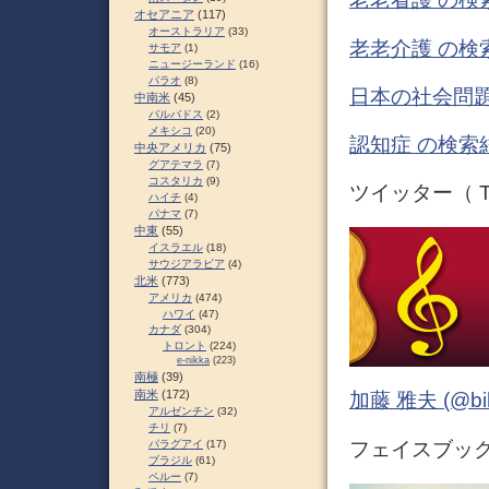
オセアニア
(117)
オーストラリア
(33)
老老介護 の検
サモア
(1)
ニュージーランド
(16)
パラオ
(8)
日本の社会問題
中南米
(45)
バルバドス
(2)
メキシコ
(20)
認知症 の検索
中央アメリカ
(75)
グアテマラ
(7)
コスタリカ
(9)
ツイッター（ Tw
ハイチ
(4)
パナマ
(7)
中東
(55)
イスラエル
(18)
サウジアラビア
(4)
北米
(773)
アメリカ
(474)
ハワイ
(47)
カナダ
(304)
トロント
(224)
e-nikka
(223)
南極
(39)
南米
(172)
加藤 雅夫 (@bihor
アルゼンチン
(32)
チリ
(7)
フェイスブック 
パラグアイ
(17)
ブラジル
(61)
ペルー
(7)