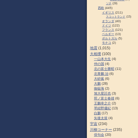
ソチ
(29)
西欧
(445)
イギリス
(211)
スコットランド
(15)
オランダ
(40)
ドイツ
(122)
フランス
(121)
ベルギー
(13)
ポルトガル
(5)
モナコ
(2)
地震
(1,015)
大相撲
(100)
一山本大生
(4)
仲の国
(4)
北の富士勝昭
(11)
北青鵬 治
(6)
大砂嵐
(6)
大鵬
(28)
御嶽海
(2)
旭大星託也
(3)
照ノ富士春雄
(6)
王鵬幸之介
(2)
琴紺野優紀
(13)
白鵬
(17)
矢後太規
(4)
宇宙
(234)
川柳コーナー
(235)
俳句会
(20)