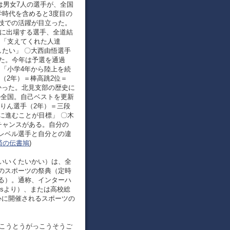
は男女7人の選手が、全国
学時代を含めると3度目の
技での活躍が目立った。
イに出場する選手、全道結
＝「支えてくれた人達
したい」 〇大西由悟選手
た。今年は予選を通過
＝「小学4年から陸上を続
（2年）＝棒高跳2位＝
かった。北見支部の歴史に
の全国。自己ベストを更新
りん選手（2年）＝三段
に進むことが目標」 〇木
チャンスがある。自分の
レベル選手と自分との違
経済の伝書鳩
)
いいくたいかい）は、全
のスポーツの祭典（定時
る）。通称、インターハ
shipsより）、または高校総
心に開催されるスポーツの
くこうとうがっこうそうご