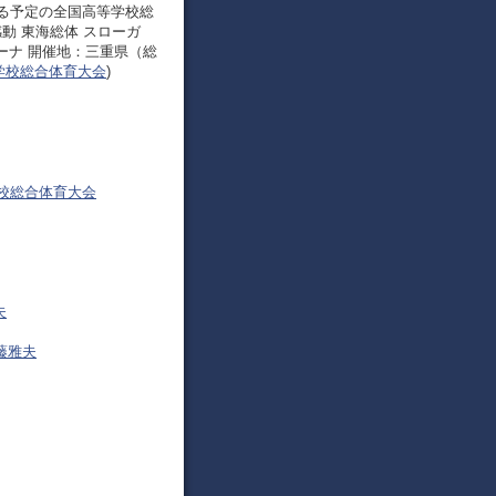
る予定の全国高等学校総
感動 東海総体 スローガ
ーナ 開催地：三重県（総
学校総合体育大会
)
学校総合体育大会
夫
藤雅夫