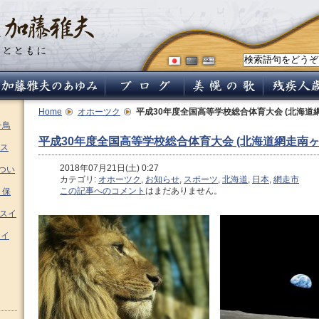
Home
オホーツク
平成30年度全国高等学校総合体育大会 (北海道
チ鳥
平成30年度全国高等学校総合体育大会 (北海道網走南
ス
2018年07月21日(土) 0:27
つい
カテゴリ:
オホーツク
,
お知らせ
,
スポーツ
,
北海道
,
日本
,
網走市
この記事へのコメント
はまだありません。
 保
ムスイ
スイ