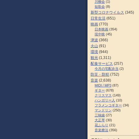
川柳会
(1)
短歌会
(8)
新型コロナウイルス
(345)
日常生活
(651)
映画
(770)
日本映画
(354)
現中映
(45)
津波
(366)
火山
(91)
環境
(944)
観光
(1,311)
配食サービス
(257)
今月の宅配弁当
(2)
防災・防犯
(752)
音楽
(2,638)
MIDI / MP3
(87)
ギター
(678)
クリスマス
(149)
ハンガリー人
(10)
フラメンコギター
(34)
マンドリン
(250)
三味線
(27)
大正琴
(30)
花ふらり
(21)
音楽療法
(356)