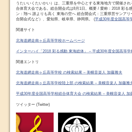
うたいいくたいかい）は、三重県を中心とする東海地方で開催され
合体育大会である。総合開会式は8月1日。概要 / 愛称：2018 彩る
ン：翔べ 誰よりも高く 東海の空へ 総合開会式：三重県営サンアリ
合開会式など）、愛知県、岐阜県、静岡県。 (
平成30年度全国高等
関連サイト
北海道網走南ヶ丘高等学校ホームページ
インターハイ「2018 彩る感動 東海総体」 – 平成30年度全国高等
関連エントリ
北海道網走南ヶ丘高等学校 の検索結果 – 美幌音楽人 加藤雅夫
北海道網走南ヶ丘高等学校陸上部 の検索結果 – 美幌音楽人 加藤雅
平成30年度全国高等学校総合体育大会 の検索結果 – 美幌音楽人 加
ツイッター (Twitter)