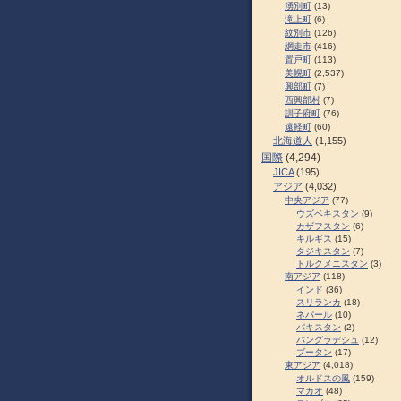
湧別町
(13)
滝上町
(6)
紋別市
(126)
網走市
(416)
置戸町
(113)
美幌町
(2,537)
興部町
(7)
西興部村
(7)
訓子府町
(76)
遠軽町
(60)
北海道人
(1,155)
国際
(4,294)
JICA
(195)
アジア
(4,032)
中央アジア
(77)
ウズベキスタン
(9)
カザフスタン
(6)
キルギス
(15)
タジキスタン
(7)
トルクメニスタン
(3)
南アジア
(118)
インド
(36)
スリランカ
(18)
ネパール
(10)
パキスタン
(2)
バングラデシュ
(12)
ブータン
(17)
東アジア
(4,018)
オルドスの風
(159)
マカオ
(48)