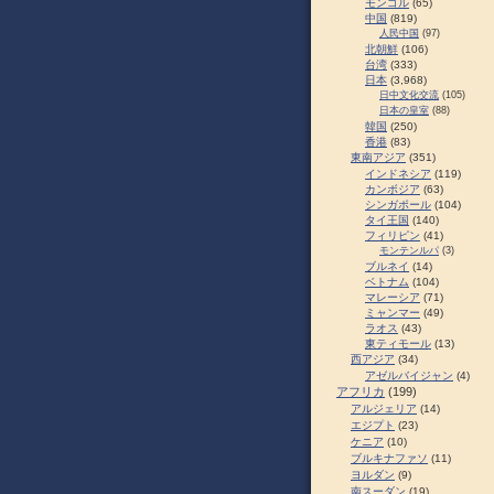
モンゴル
(65)
中国
(819)
人民中国
(97)
北朝鮮
(106)
台湾
(333)
日本
(3,968)
日中文化交流
(105)
日本の皇室
(88)
韓国
(250)
香港
(83)
東南アジア
(351)
インドネシア
(119)
カンボジア
(63)
シンガポール
(104)
タイ王国
(140)
フィリピン
(41)
モンテンルパ
(3)
ブルネイ
(14)
ベトナム
(104)
マレーシア
(71)
ミャンマー
(49)
ラオス
(43)
東ティモール
(13)
西アジア
(34)
アゼルバイジャン
(4)
アフリカ
(199)
アルジェリア
(14)
エジプト
(23)
ケニア
(10)
ブルキナファソ
(11)
ヨルダン
(9)
南スーダン
(19)