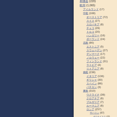
和僑会
(220)
欧州
(1,065)
アイルランド
(17)
中欧
(168)
オーストリア
(72)
スイス
(27)
スロパキア
(8)
チェコ
(29)
トルコ
(20)
ハンガリー
(16)
ポーランド
(24)
北欧
(90)
エストニア
(5)
スウェーデン
(27)
デンマーク
(17)
ノルウェー
(22)
フィンランド
(31)
ラトビア
(4)
リトアニア
(8)
南欧
(238)
イタリア
(136)
ギリシャ
(30)
スペイン
(86)
バチカン
(3)
東欧
(310)
ウクライナ
(39)
クロアチア
(6)
ブルガリア
(7)
ルーマニア
(6)
ロシア
(257)
サハリン
(67)
ポロナイスク
(37)