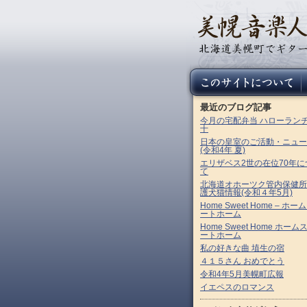
最近のブログ記事
今月の宅配弁当 ハローラン
十
日本の皇室のご活動・ニュー
(令和4年 夏)
エリザベス2世の在位70年に
て
北海道オホーツク管内保健所
護犬猫情報(令和４年5月)
Home Sweet Home – ホー
ートホーム
Home Sweet Home ホーム
ートホーム
私の好きな曲 埴生の宿
４１５さん おめでとう
令和4年5月美幌町広報
イエペスのロマンス