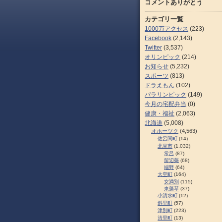
コメントありがとう
カテゴリ一覧
1000万アクセス
(223)
Facebook
(2,143)
Twitter
(3,537)
オリンピック
(214)
お知らせ
(5,232)
スポーツ
(813)
ドラえもん
(102)
パラリンピック
(149)
今月の宅配弁当
(0)
健康・福祉
(2,063)
北海道
(5,008)
オホーツク
(4,563)
佐呂間町
(14)
北見市
(1,032)
常呂
(87)
留辺蘂
(68)
端野
(64)
大空町
(164)
女満別
(115)
東藻琴
(37)
小清水町
(12)
斜里町
(57)
津別町
(223)
清里町
(13)