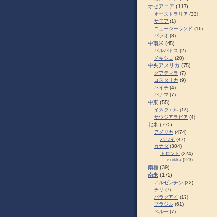
オセアニア
(117)
オーストラリア
(33)
サモア
(1)
ニュージーランド
(16)
パラオ
(8)
中南米
(45)
バルバドス
(2)
メキシコ
(20)
中央アメリカ
(75)
グアテマラ
(7)
コスタリカ
(9)
ハイチ
(4)
パナマ
(7)
中東
(55)
イスラエル
(18)
サウジアラビア
(4)
北米
(773)
アメリカ
(474)
ハワイ
(47)
カナダ
(304)
トロント
(224)
e-nikka
(223)
南極
(39)
南米
(172)
アルゼンチン
(32)
チリ
(7)
パラグアイ
(17)
ブラジル
(61)
ペルー
(7)