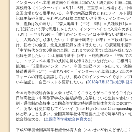
インターハイへ出場 網走南ケ丘高陸上部の7人 / 網走南ケ丘陸上部
高校総体（インターハイ）＝8月1～6日、三重県＝に出場する。中
全国出場となる選手もいる。今季の南高は男女ともにフィールド競
記録更新や入賞…それぞれの目標に意欲 いざ全国へ / インターハ
果、抱負は次の通り。 〇森大地選手（主将、3年）＝八種競技1位
に“記録”という形で恩返しをしたい。インターハイでは入賞をめざ
（3年）＝ヤリ投5位＝「昨年のインターハイは不甲斐ない結果だっ
し、入賞めざし頑張りたい」 〇伊藤千颯選手（3年）＝三段跳2位
け、初めての全国。北見支部記録を塗り替えたい」 〇廣瀬慧来選手
「中学時代を含め3度目の全国。これまでの全国では記録を残せな
記録を残したい」 〇工藤颯斗選手（2年）＝砲丸投2位＝「初めて
し、トップレベル選手の技術を持ち帰り次につなげたい」 〇根田り
跳3位＝「2度目のインターハイ。今回は自己ベストを出して、決勝
幡遥香選手（1年）＝砲丸投4位＝「インターハイ出場はあと2回の
フォームの課題を認識しており、初めてのインターハイではトップ
いを確認し、自己ベストを更新したい」 (
2018年7月13日の記事 
全国高等学校総合体育大会（ぜんこくこうとうがっこうそうごうた
日制高校生（中等教育学校の後期課程に在学している生徒を含む）
制・通信制の高校生は全国高等学校定時制通信制体育大会に参加す
イ、あるいは更に略してインハイ（Inter-High School Champion
体と呼ぶことも多い。全国高等学校体育連盟の主催で毎年8月を中
総合競技大会。 (
全国高等学校総合体育大会
)
平成30年度全国高等学校総合体育大会（へいせい30ねんどぜんこ