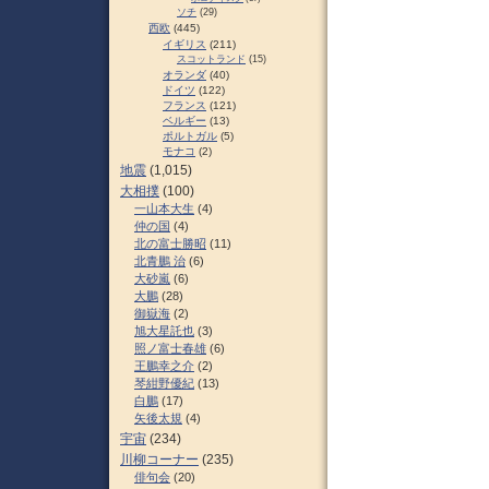
ソチ
(29)
西欧
(445)
イギリス
(211)
スコットランド
(15)
オランダ
(40)
ドイツ
(122)
フランス
(121)
ベルギー
(13)
ポルトガル
(5)
モナコ
(2)
地震
(1,015)
大相撲
(100)
一山本大生
(4)
仲の国
(4)
北の富士勝昭
(11)
北青鵬 治
(6)
大砂嵐
(6)
大鵬
(28)
御嶽海
(2)
旭大星託也
(3)
照ノ富士春雄
(6)
王鵬幸之介
(2)
琴紺野優紀
(13)
白鵬
(17)
矢後太規
(4)
宇宙
(234)
川柳コーナー
(235)
俳句会
(20)