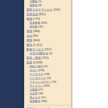
川柳会
(1)
短歌会
(8)
新型コロナウイルス
(345)
日常生活
(651)
映画
(770)
日本映画
(354)
現中映
(45)
津波
(366)
火山
(91)
環境
(944)
観光
(1,311)
配食サービス
(257)
今月の宅配弁当
(2)
防災・防犯
(752)
音楽
(2,638)
MIDI / MP3
(87)
ギター
(678)
クリスマス
(149)
ハンガリー人
(10)
フラメンコギター
(34)
マンドリン
(250)
三味線
(27)
大正琴
(30)
花ふらり
(21)
音楽療法
(356)