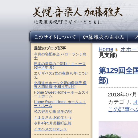
最近のブログ記事
Home
オホー
今月の宅配弁当 ハローランチ鳥
見支部)
十
日本の皇室のご活動・ニュース
(令和4年 夏)
第129回
エリザベス2世の在位70年につい
て
部)
北海道オホーツク管内保健所 保
護犬猫情報(令和４年5月)
Home Sweet Home – ホームスイ
2018年07月1
ートホーム
カテゴリ:
Home Sweet Home ホームスイ
ートホーム
この記事へ
私の好きな曲 埴生の宿
４１５さん おめでとう
令和4年5月美幌町広報
イエペスのロマンス