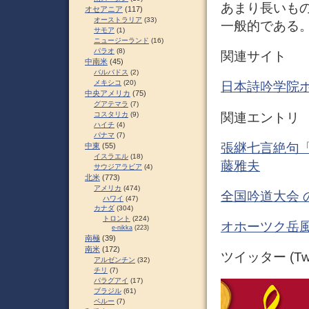
あまり長いも
オセアニア
(117)
オーストラリア
(33)
一般的である。 
サモア
(1)
ニュージーランド
(16)
パラオ
(8)
関連サイト
中南米
(45)
バルバドス
(2)
メキシコ
(20)
日本詩吟学院
中央アメリカ
(75)
グアテマラ
(7)
関連エントリ
コスタリカ
(9)
ハイチ
(4)
パナマ
(7)
張継七言絶句「
中東
(55)
イスラエル
(18)
藤雅夫
サウジアラビア
(4)
北米
(773)
アメリカ
(474)
全国吟道大会 
ハワイ
(47)
カナダ
(304)
トロント
(224)
オホーツク岳
e-nikka
(223)
南極
(39)
南米
(172)
ツイッター (Twit
アルゼンチン
(32)
チリ
(7)
パラグアイ
(17)
ブラジル
(61)
ペルー
(7)