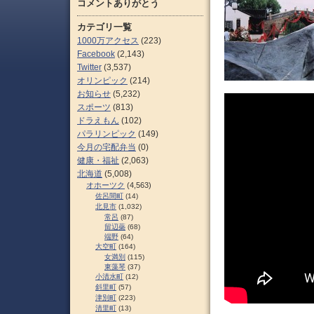
コメントありがとう
カテゴリ一覧
1000万アクセス
(223)
Facebook
(2,143)
Twitter
(3,537)
オリンピック
(214)
お知らせ
(5,232)
スポーツ
(813)
ドラえもん
(102)
パラリンピック
(149)
今月の宅配弁当
(0)
健康・福祉
(2,063)
北海道
(5,008)
オホーツク
(4,563)
佐呂間町
(14)
北見市
(1,032)
常呂
(87)
留辺蘂
(68)
端野
(64)
大空町
(164)
女満別
(115)
東藻琴
(37)
小清水町
(12)
斜里町
(57)
津別町
(223)
清里町
(13)