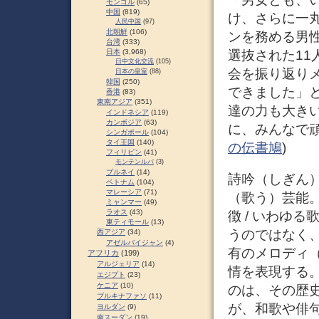
モンゴル
(65)
中国
(819)
け、さらに一
人民中国
(97)
北朝鮮
(106)
ンを務める男
台湾
(333)
選抜された11
日本
(3,968)
日中文化交流
(105)
会を振り返り
日本の皇室
(88)
韓国
(250)
できました」
香港
(83)
東南アジア
(351)
達の力も大き
インドネシア
(119)
カンボジア
(63)
に、みんなで頑
シンガポール
(104)
タイ王国
(140)
の伝書鳩
)
フィリピン
(41)
モンテンルパ
(3)
ブルネイ
(14)
詩吟（しぎん
ベトナム
(104)
マレーシア
(71)
（歌う）芸能
ミャンマー
(49)
ラオス
(43)
徴 / いわゆ
東ティモール
(13)
うのではなく
西アジア
(34)
アゼルバイジャン
(4)
有のメロディ
アフリカ
(199)
アルジェリア
(14)
情を表現する
エジプト
(23)
ケニア
(10)
のは、その歴
ブルキナファソ
(11)
が、和歌や俳
ヨルダン
(9)
南スーダン
(19)