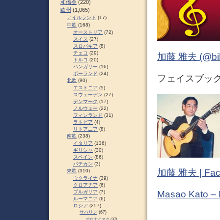
和僑会
(220)
欧州
(1,065)
アイルランド
(17)
中欧
(168)
オーストリア
(72)
スイス
(27)
スロパキア
(8)
チェコ
(29)
加藤 雅夫 (@bihor
トルコ
(20)
ハンガリー
(16)
ポーランド
(24)
フェイスブック (
北欧
(90)
エストニア
(5)
スウェーデン
(27)
デンマーク
(17)
ノルウェー
(22)
フィンランド
(31)
ラトビア
(4)
リトアニア
(8)
南欧
(238)
イタリア
(136)
ギリシャ
(30)
スペイン
(86)
バチカン
(3)
加藤 雅夫 | Fac
東欧
(310)
ウクライナ
(39)
クロアチア
(6)
ブルガリア
(7)
Masao Kato –
ルーマニア
(6)
ロシア
(257)
サハリン
(67)
ポロナイスク
(37)