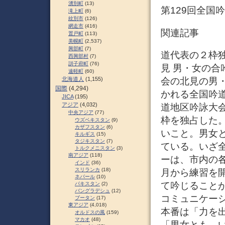
湧別町
(13)
第129回全国
滝上町
(6)
紋別市
(126)
網走市
(416)
関連記事
置戸町
(113)
美幌町
(2,537)
興部町
(7)
道代表の２枠
西興部村
(7)
訓子府町
(76)
見 男・女の合
遠軽町
(60)
会の北見の男
北海道人
(1,155)
国際
(4,294)
かれる全国吟
JICA
(195)
アジア
(4,032)
道地区吟詠大
中央アジア
(77)
枠を独占した
ウズベキスタン
(9)
カザフスタン
(6)
いこと。男女
キルギス
(15)
タジキスタン
(7)
ている。いざ全
トルクメニスタン
(3)
南アジア
(118)
ーは、市内の各
インド
(36)
スリランカ
(18)
月から練習を
ネパール
(10)
て吟じること
パキスタン
(2)
バングラデシュ
(12)
コミュニケー
ブータン
(17)
東アジア
(4,018)
本番は「力を
オルドスの風
(159)
マカオ
(48)
「男女とも、