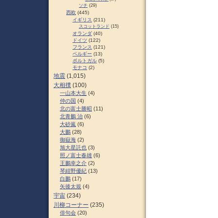
ソチ
(29)
西欧
(445)
イギリス
(211)
スコットランド
(15)
オランダ
(40)
ドイツ
(122)
フランス
(121)
ベルギー
(13)
ポルトガル
(5)
モナコ
(2)
地震
(1,015)
大相撲
(100)
一山本大生
(4)
仲の国
(4)
北の富士勝昭
(11)
北青鵬 治
(6)
大砂嵐
(6)
大鵬
(28)
御嶽海
(2)
旭大星託也
(3)
照ノ富士春雄
(6)
王鵬幸之介
(2)
琴紺野優紀
(13)
白鵬
(17)
矢後太規
(4)
宇宙
(234)
川柳コーナー
(235)
俳句会
(20)