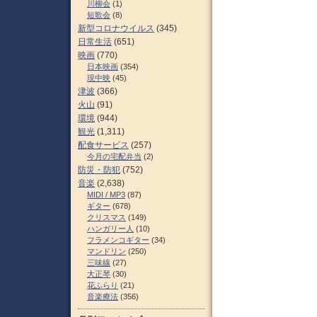
川柳会
(1)
短歌会
(8)
新型コロナウイルス
(345)
日常生活
(651)
映画
(770)
日本映画
(354)
現中映
(45)
津波
(366)
火山
(91)
環境
(944)
観光
(1,311)
配食サービス
(257)
今月の宅配弁当
(2)
防災・防犯
(752)
音楽
(2,638)
MIDI / MP3
(87)
ギター
(678)
クリスマス
(149)
ハンガリー人
(10)
フラメンコギター
(34)
マンドリン
(250)
三味線
(27)
大正琴
(30)
花ふらり
(21)
音楽療法
(356)