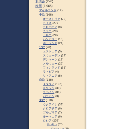
和僑会
(220)
欧州
(1,065)
アイルランド
(17)
中欧
(168)
オーストリア
(72)
スイス
(27)
スロパキア
(8)
チェコ
(29)
トルコ
(20)
ハンガリー
(16)
ポーランド
(24)
北欧
(90)
エストニア
(5)
スウェーデン
(27)
デンマーク
(17)
ノルウェー
(22)
フィンランド
(31)
ラトビア
(4)
リトアニア
(8)
南欧
(238)
イタリア
(136)
ギリシャ
(30)
スペイン
(86)
バチカン
(3)
東欧
(310)
ウクライナ
(39)
クロアチア
(6)
ブルガリア
(7)
ルーマニア
(6)
ロシア
(257)
サハリン
(67)
ポロナイスク
(37)