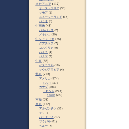
オセアニア
(117)
オーストラリア
(33)
サモア
(1)
ニュージーランド
(16)
パラオ
(8)
中南米
(45)
バルバドス
(2)
メキシコ
(20)
中央アメリカ
(75)
グアテマラ
(7)
コスタリカ
(9)
ハイチ
(4)
パナマ
(7)
中東
(55)
イスラエル
(18)
サウジアラビア
(4)
北米
(773)
アメリカ
(474)
ハワイ
(47)
カナダ
(304)
トロント
(224)
e-nikka
(223)
南極
(39)
南米
(172)
アルゼンチン
(32)
チリ
(7)
パラグアイ
(17)
ブラジル
(61)
ペルー
(7)