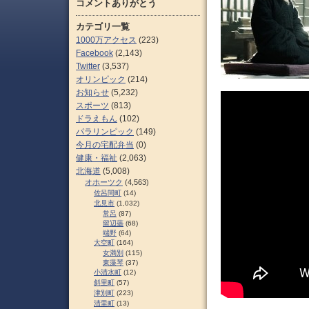
コメントありがとう
カテゴリ一覧
1000万アクセス
(223)
Facebook
(2,143)
Twitter
(3,537)
オリンピック
(214)
お知らせ
(5,232)
スポーツ
(813)
ドラえもん
(102)
パラリンピック
(149)
今月の宅配弁当
(0)
健康・福祉
(2,063)
北海道
(5,008)
オホーツク
(4,563)
佐呂間町
(14)
北見市
(1,032)
常呂
(87)
留辺蘂
(68)
端野
(64)
大空町
(164)
女満別
(115)
東藻琴
(37)
小清水町
(12)
斜里町
(57)
津別町
(223)
清里町
(13)