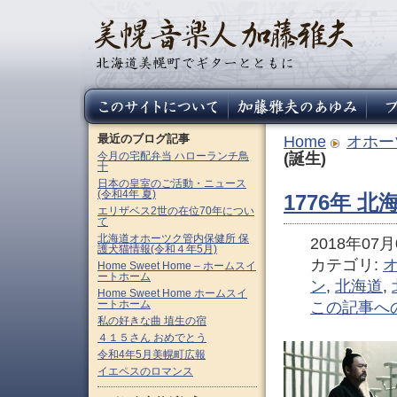
最近のブログ記事
Home
オホー
今月の宅配弁当 ハローランチ鳥
(誕生)
十
日本の皇室のご活動・ニュース
(令和4年 夏)
1776年 
エリザベス2世の在位70年につい
て
北海道オホーツク管内保健所 保
2018年07月0
護犬猫情報(令和４年5月)
カテゴリ:
Home Sweet Home – ホームスイ
ートホーム
ン
,
北海道
,
Home Sweet Home ホームスイ
ートホーム
この記事へ
私の好きな曲 埴生の宿
４１５さん おめでとう
令和4年5月美幌町広報
イエペスのロマンス