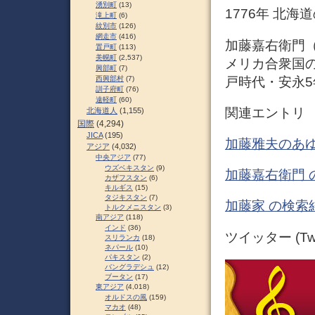
湧別町
(13)
1776年 北海
滝上町
(6)
紋別市
(126)
網走市
(416)
加藤嘉右衛門（1
置戸町
(113)
美幌町
(2,537)
メリカ合衆国の
興部町
(7)
戸時代・安永5
西興部村
(7)
訓子府町
(76)
遠軽町
(60)
関連エントリ
北海道人
(1,155)
国際
(4,294)
JICA
(195)
加藤雅夫のあゆ
アジア
(4,032)
中央アジア
(77)
ウズベキスタン
(9)
加藤嘉右衛門 
カザフスタン
(6)
キルギス
(15)
タジキスタン
(7)
加藤家 の検索
トルクメニスタン
(3)
南アジア
(118)
インド
(36)
ツイッター (Twit
スリランカ
(18)
ネパール
(10)
パキスタン
(2)
バングラデシュ
(12)
ブータン
(17)
東アジア
(4,018)
オルドスの風
(159)
マカオ
(48)