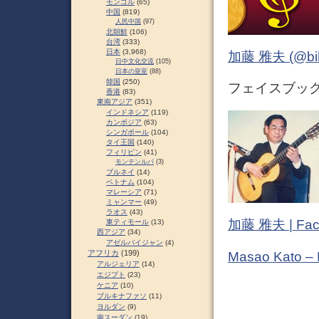
モンゴル
(65)
中国
(819)
人民中国
(97)
北朝鮮
(106)
台湾
(333)
日本
(3,968)
加藤 雅夫 (@bihor
日中文化交流
(105)
日本の皇室
(88)
韓国
(250)
フェイスブック (
香港
(83)
東南アジア
(351)
インドネシア
(119)
カンボジア
(63)
シンガポール
(104)
タイ王国
(140)
フィリピン
(41)
モンテンルパ
(3)
ブルネイ
(14)
ベトナム
(104)
マレーシア
(71)
ミャンマー
(49)
ラオス
(43)
加藤 雅夫 | Fac
東ティモール
(13)
西アジア
(34)
アゼルバイジャン
(4)
アフリカ
(199)
Masao Kato –
アルジェリア
(14)
エジプト
(23)
ケニア
(10)
ブルキナファソ
(11)
ヨルダン
(9)
南スーダン
(19)