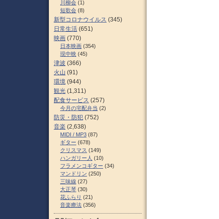
川柳会
(1)
短歌会
(8)
新型コロナウイルス
(345)
日常生活
(651)
映画
(770)
日本映画
(354)
現中映
(45)
津波
(366)
火山
(91)
環境
(944)
観光
(1,311)
配食サービス
(257)
今月の宅配弁当
(2)
防災・防犯
(752)
音楽
(2,638)
MIDI / MP3
(87)
ギター
(678)
クリスマス
(149)
ハンガリー人
(10)
フラメンコギター
(34)
マンドリン
(250)
三味線
(27)
大正琴
(30)
花ふらり
(21)
音楽療法
(356)