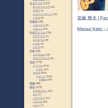
オセアニア
(117)
オーストラリア
(33)
サモア
(1)
ニュージーランド
(16)
加藤 雅夫 | Fac
パラオ
(8)
中南米
(45)
バルバドス
(2)
Masao Kato –
メキシコ
(20)
中央アメリカ
(75)
グアテマラ
(7)
コスタリカ
(9)
ハイチ
(4)
パナマ
(7)
中東
(55)
イスラエル
(18)
サウジアラビア
(4)
北米
(773)
アメリカ
(474)
ハワイ
(47)
カナダ
(304)
トロント
(224)
e-nikka
(223)
南極
(39)
南米
(172)
アルゼンチン
(32)
チリ
(7)
パラグアイ
(17)
ブラジル
(61)
ペルー
(7)