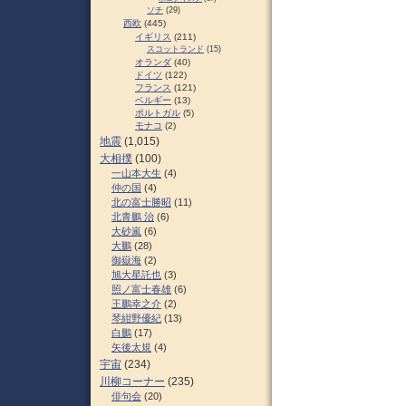
ソチ
(29)
西欧
(445)
イギリス
(211)
スコットランド
(15)
オランダ
(40)
ドイツ
(122)
フランス
(121)
ベルギー
(13)
ポルトガル
(5)
モナコ
(2)
地震
(1,015)
大相撲
(100)
一山本大生
(4)
仲の国
(4)
北の富士勝昭
(11)
北青鵬 治
(6)
大砂嵐
(6)
大鵬
(28)
御嶽海
(2)
旭大星託也
(3)
照ノ富士春雄
(6)
王鵬幸之介
(2)
琴紺野優紀
(13)
白鵬
(17)
矢後太規
(4)
宇宙
(234)
川柳コーナー
(235)
俳句会
(20)