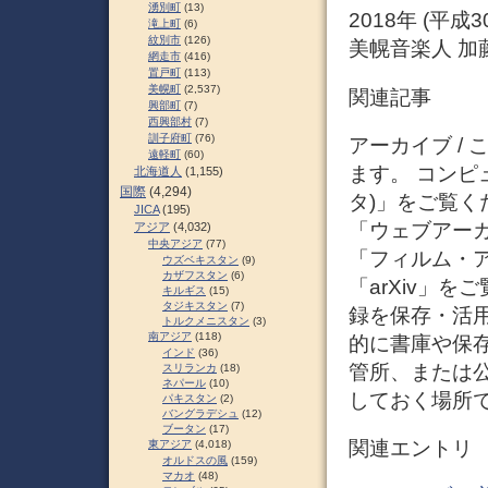
湧別町
(13)
2018年 (平成
滝上町
(6)
紋別市
(126)
美幌音楽人 加
網走市
(416)
置戸町
(113)
美幌町
(2,537)
関連記事
興部町
(7)
西興部村
(7)
訓子府町
(76)
アーカイブ /
遠軽町
(60)
ます。 コンピ
北海道人
(1,155)
国際
(4,294)
タ)」をご覧く
JICA
(195)
「ウェブアー
アジア
(4,032)
中央アジア
(77)
「フィルム・ア
ウズベキスタン
(9)
カザフスタン
(6)
「arXiv」を
キルギス
(15)
タジキスタン
(7)
録を保存・活
トルクメニスタン
(3)
南アジア
(118)
的に書庫や保
インド
(36)
管所、または
スリランカ
(18)
ネパール
(10)
しておく場所
パキスタン
(2)
バングラデシュ
(12)
ブータン
(17)
関連エントリ
東アジア
(4,018)
オルドスの風
(159)
マカオ
(48)