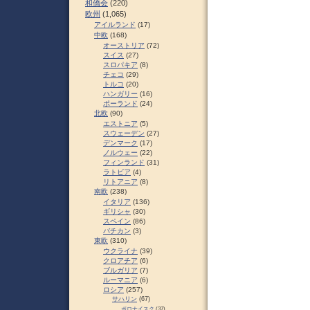
和僑会
(220)
欧州
(1,065)
アイルランド
(17)
中欧
(168)
オーストリア
(72)
スイス
(27)
スロパキア
(8)
チェコ
(29)
トルコ
(20)
ハンガリー
(16)
ポーランド
(24)
北欧
(90)
エストニア
(5)
スウェーデン
(27)
デンマーク
(17)
ノルウェー
(22)
フィンランド
(31)
ラトビア
(4)
リトアニア
(8)
南欧
(238)
イタリア
(136)
ギリシャ
(30)
スペイン
(86)
バチカン
(3)
東欧
(310)
ウクライナ
(39)
クロアチア
(6)
ブルガリア
(7)
ルーマニア
(6)
ロシア
(257)
サハリン
(67)
ポロナイスク
(37)