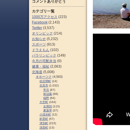
コメントありがとう
カテゴリ一覧
1000万アクセス
(223)
Facebook
(2,143)
Twitter
(3,537)
オリンピック
(214)
お知らせ
(5,232)
スポーツ
(813)
ドラえもん
(102)
パラリンピック
(149)
今月の宅配弁当
(0)
健康・福祉
(2,063)
北海道
(5,008)
オホーツク
(4,563)
佐呂間町
(14)
北見市
(1,032)
常呂
(87)
留辺蘂
(68)
端野
(64)
大空町
(164)
女満別
(115)
東藻琴
(37)
小清水町
(12)
斜里町
(57)
津別町
(223)
清里町
(13)