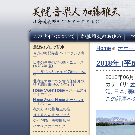
最近のブログ記事
Home
オホー
今月の宅配弁当 ハローランチ鳥
十
2018年 (
日本の皇室のご活動・ニュース
(令和4年 夏)
エリザベス2世の在位70年につい
て
2018年06月3
北海道オホーツク管内保健所 保
カテゴリ:
護犬猫情報(令和４年5月)
Home Sweet Home – ホームスイ
活
,
日本
,
美
ートホーム
この記事へ
Home Sweet Home ホームスイ
ートホーム
私の好きな曲 埴生の宿
４１５さん おめでとう
令和4年5月美幌町広報
イエペスのロマンス