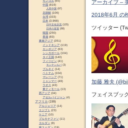
モンゴル
(65)
アーカイブ –
中国
(819)
人民中国
(97)
北朝鮮
(106)
2018年6月 
台湾
(333)
日本
(3,968)
日中文化交流
(105)
ツイッター (Twit
日本の皇室
(88)
韓国
(250)
香港
(83)
東南アジア
(351)
インドネシア
(119)
カンボジア
(63)
シンガポール
(104)
タイ王国
(140)
フィリピン
(41)
モンテンルパ
(3)
ブルネイ
(14)
ベトナム
(104)
マレーシア
(71)
加藤 雅夫 (@bihor
ミャンマー
(49)
ラオス
(43)
東ティモール
(13)
西アジア
(34)
フェイスブック (
アゼルバイジャン
(4)
アフリカ
(199)
アルジェリア
(14)
エジプト
(23)
ケニア
(10)
ブルキナファソ
(11)
ヨルダン
(9)
南スーダン
(19)