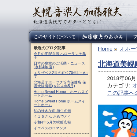
最近のブログ記事
Home
オホー
今月の宅配弁当 ハローランチ鳥
十
北海道美幌
日本の皇室のご活動・ニュース
(令和4年 夏)
エリザベス2世の在位70年につい
て
2018年06月2
北海道オホーツク管内保健所 保
カテゴリ:
護犬猫情報(令和４年5月)
Home Sweet Home – ホームスイ
この記事へ
ートホーム
Home Sweet Home ホームスイ
ートホーム
私の好きな曲 埴生の宿
４１５さん おめでとう
令和4年5月美幌町広報
イエペスのロマンス