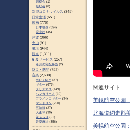
川柳会
(1)
短歌会
(8)
新型コロナウイルス
(345)
日常生活
(651)
映画
(770)
日本映画
(354)
現中映
(45)
津波
(366)
火山
(91)
環境
(944)
観光
(1,311)
配食サービス
(257)
今月の宅配弁当
(2)
防災・防犯
(752)
音楽
(2,638)
MIDI / MP3
(87)
ギター
(678)
関連サイト
クリスマス
(149)
ハンガリー人
(10)
フラメンコギター
(34)
美幌航空公園 
マンドリン
(250)
三味線
(27)
北海道網走郡美
大正琴
(30)
花ふらり
(21)
音楽療法
(356)
美幌航空公園： 