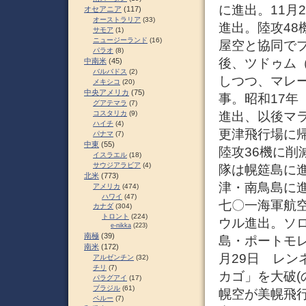
に進出。11月
オセアニア
(117)
オーストラリア
(33)
進出。陸攻48
サモア
(1)
ニュージーランド
(16)
屋空と協同で
パラオ
(8)
後、ツドゥム（
中南米
(45)
バルバドス
(2)
しつつ、マレ
メキシコ
(20)
中央アメリカ
(75)
事。昭和17年
グアテマラ
(7)
コスタリカ
(9)
進出、以後マラ
ハイチ
(4)
更津飛行場に帰
パナマ
(7)
中東
(55)
陸攻36機に
イスラエル
(18)
サウジアラビア
(4)
隊は幌筵島に進
北米
(773)
津・南鳥島に進
アメリカ
(474)
ハワイ
(47)
七〇一海軍航空
カナダ
(304)
トロント
(224)
ウル進出。ソ
e-nikka
(223)
南極
(39)
島・ポートモレ
南米
(172)
月29日 レ
アルゼンチン
(32)
チリ
(7)
カゴ」を大破(
パラグアイ
(17)
ブラジル
(61)
幌空が美幌飛
ペルー
(7)