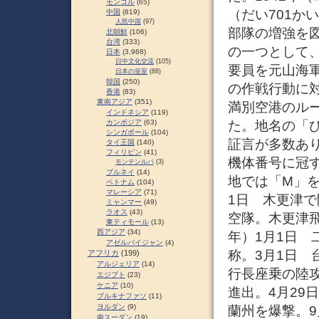
モンゴル
(65)
（だい701か
中国
(819)
人民中国
(97)
部隊の増強を
北朝鮮
(106)
台湾
(333)
の一つとして
日本
(3,968)
日中文化交流
(105)
要員を元山海
日本の皇室
(88)
韓国
(250)
の作戦行動に
香港
(83)
東南アジア
(351)
満別空港のル
インドネシア
(119)
カンボジア
(63)
た。地名の「
シンガポール
(104)
証言が多数あ
タイ王国
(140)
フィリピン
(41)
機体番号に冠
モンテンルパ
(3)
ブルネイ
(14)
地では「M」を使
ベトナム
(104)
マレーシア
(71)
1日 木更津で
ミャンマー
(49)
ラオス
(43)
空隊。木更津飛
東ティモール
(13)
西アジア
(34)
年）1月1日
アゼルバイジャン
(4)
称。3月1日
アフリカ
(199)
アルジェリア
(14)
行長座乗の陸攻
エジプト
(23)
ケニア
(10)
進出。4月29
ブルキナファソ
(11)
ヨルダン
(9)
蘭州を爆撃。9
南スーダン
(19)