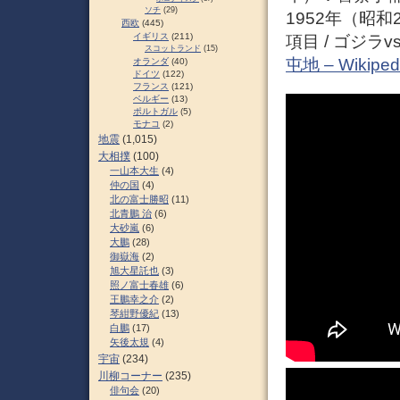
ソチ
(29)
1952年（昭
西欧
(445)
イギリス
(211)
項目 / ゴジラ
スコットランド
(15)
屯地 – Wikiped
オランダ
(40)
ドイツ
(122)
フランス
(121)
ベルギー
(13)
ポルトガル
(5)
モナコ
(2)
地震
(1,015)
大相撲
(100)
一山本大生
(4)
仲の国
(4)
北の富士勝昭
(11)
北青鵬 治
(6)
大砂嵐
(6)
大鵬
(28)
御嶽海
(2)
旭大星託也
(3)
照ノ富士春雄
(6)
王鵬幸之介
(2)
琴紺野優紀
(13)
白鵬
(17)
矢後太規
(4)
宇宙
(234)
川柳コーナー
(235)
俳句会
(20)