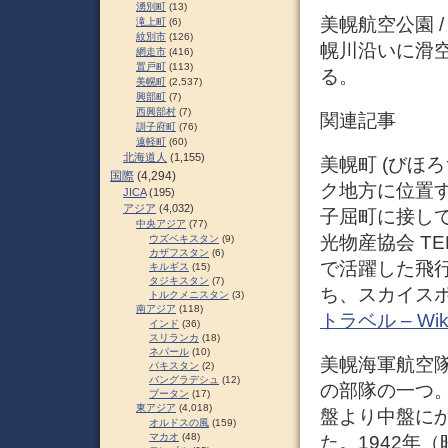
湧別町
(13)
美幌航空公園 
滝上町
(6)
紋別市
(126)
幌川沿いに滑
網走市
(416)
置戸町
(113)
る。
美幌町
(2,537)
興部町
(7)
西興部村
(7)
関連記事
訓子府町
(76)
遠軽町
(60)
北海道人
(1,155)
美幌町 (びほ
国際
(4,294)
ク地方に位置
JICA
(195)
アジア
(4,032)
子屈町に接している
中央アジア
(77)
光物産協会 TEL 
ウズベキスタン
(9)
カザフスタン
(6)
で活躍した飛
キルギス
(15)
タジキスタン
(7)
ち、スカイス
トルクメニスタン
(3)
南アジア
(118)
トラベル – Wikit
インド
(36)
スリランカ
(18)
ネパール
(10)
美幌海軍航空
パキスタン
(2)
バングラデシュ
(12)
の部隊の一つ
ブータン
(17)
東アジア
(4,018)
盤より中盤に
オルドスの風
(159)
マカオ
(48)
た。1942年