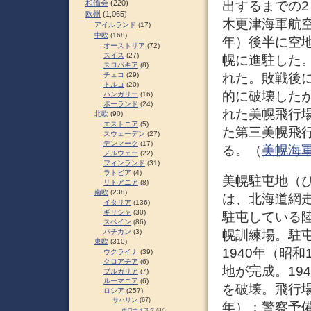
和僑会
(220)
出するまでの
欧州
(1,065)
木更津海軍航空
アイルランド
(17)
中欧
(168)
年）後半に空
オーストリア
(72)
スイス
(27)
幌に進駐した
スロパキア
(8)
チェコ
(29)
れた。敗戦後
トルコ
(20)
的に破壊した
ハンガリー
(16)
ポーランド
(24)
れた美幌飛行
北欧
(90)
エストニア
(5)
た第三美幌飛
スウェーデン
(27)
デンマーク
(17)
る。（
美幌海軍航
ノルウェー
(22)
フィンランド
(31)
ラトビア
(4)
美幌駐屯地（びほ
リトアニア
(8)
南欧
(238)
は、北海道網
イタリア
(136)
ギリシャ
(30)
駐屯している
スペイン
(86)
バチカン
(3)
幌訓練場。駐屯
東欧
(310)
1940年（昭
ウクライナ
(39)
クロアチア
(6)
地が完成。19
ブルガリア
(7)
ルーマニア
(6)
を破壊。飛行場
ロシア
(257)
サハリン
(67)
年）：警察予備
ポロナイスク
(37)