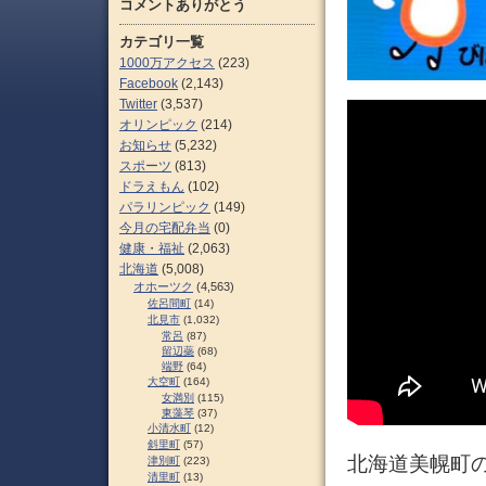
コメントありがとう
カテゴリ一覧
1000万アクセス
(223)
Facebook
(2,143)
Twitter
(3,537)
オリンピック
(214)
お知らせ
(5,232)
スポーツ
(813)
ドラえもん
(102)
パラリンピック
(149)
今月の宅配弁当
(0)
健康・福祉
(2,063)
北海道
(5,008)
オホーツク
(4,563)
佐呂間町
(14)
北見市
(1,032)
常呂
(87)
留辺蘂
(68)
端野
(64)
大空町
(164)
女満別
(115)
東藻琴
(37)
小清水町
(12)
斜里町
(57)
北海道美幌町
津別町
(223)
清里町
(13)