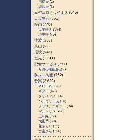
川柳会
(1)
短歌会
(8)
新型コロナウイルス
(345)
日常生活
(651)
映画
(770)
日本映画
(354)
現中映
(45)
津波
(366)
火山
(91)
環境
(944)
観光
(1,311)
配食サービス
(257)
今月の宅配弁当
(2)
防災・防犯
(752)
音楽
(2,638)
MIDI / MP3
(87)
ギター
(678)
クリスマス
(149)
ハンガリー人
(10)
フラメンコギター
(34)
マンドリン
(250)
三味線
(27)
大正琴
(30)
花ふらり
(21)
音楽療法
(356)