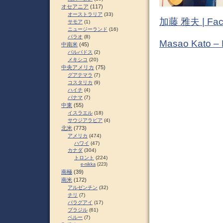
オセアニア
(117)
オーストラリア
(33)
加藤 雅夫 | Fac
サモア
(1)
ニュージーランド
(16)
パラオ
(8)
Masao Kato –
中南米
(45)
バルバドス
(2)
メキシコ
(20)
中央アメリカ
(75)
グアテマラ
(7)
コスタリカ
(9)
ハイチ
(4)
パナマ
(7)
中東
(55)
イスラエル
(18)
サウジアラビア
(4)
北米
(773)
アメリカ
(474)
ハワイ
(47)
カナダ
(304)
トロント
(224)
e-nikka
(223)
南極
(39)
南米
(172)
アルゼンチン
(32)
チリ
(7)
パラグアイ
(17)
ブラジル
(61)
ペルー
(7)