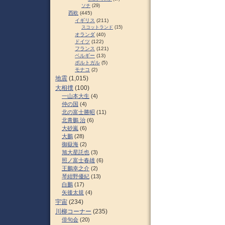
ソチ
(29)
西欧
(445)
イギリス
(211)
スコットランド
(15)
オランダ
(40)
ドイツ
(122)
フランス
(121)
ベルギー
(13)
ポルトガル
(5)
モナコ
(2)
地震
(1,015)
大相撲
(100)
一山本大生
(4)
仲の国
(4)
北の富士勝昭
(11)
北青鵬 治
(6)
大砂嵐
(6)
大鵬
(28)
御嶽海
(2)
旭大星託也
(3)
照ノ富士春雄
(6)
王鵬幸之介
(2)
琴紺野優紀
(13)
白鵬
(17)
矢後太規
(4)
宇宙
(234)
川柳コーナー
(235)
俳句会
(20)