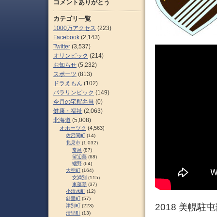
コメントありがとう
カテゴリ一覧
1000万アクセス
(223)
Facebook
(2,143)
Twitter
(3,537)
オリンピック
(214)
お知らせ
(5,232)
スポーツ
(813)
ドラえもん
(102)
パラリンピック
(149)
今月の宅配弁当
(0)
健康・福祉
(2,063)
北海道
(5,008)
オホーツク
(4,563)
佐呂間町
(14)
北見市
(1,032)
常呂
(87)
留辺蘂
(68)
端野
(64)
大空町
(164)
女満別
(115)
東藻琴
(37)
小清水町
(12)
斜里町
(57)
2018 美幌
津別町
(223)
清里町
(13)