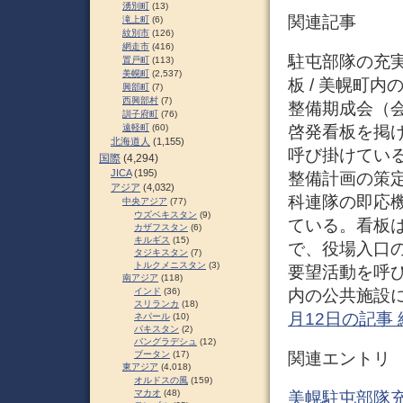
湧別町
(13)
関連記事
滝上町
(6)
紋別市
(126)
網走市
(416)
駐屯部隊の充
置戸町
(113)
美幌町
(2,537)
板 / 美幌町
興部町
(7)
西興部村
(7)
整備期成会（
訓子府町
(76)
啓発看板を掲
遠軽町
(60)
北海道人
(1,155)
呼び掛けてい
国際
(4,294)
JICA
(195)
整備計画の策
アジア
(4,032)
科連隊の即応
中央アジア
(77)
ウズベキスタン
(9)
ている。看板は
カザフスタン
(6)
キルギス
(15)
で、役場入口
タジキスタン
(7)
トルクメニスタン
(3)
要望活動を呼
南アジア
(118)
内の公共施設に
インド
(36)
スリランカ
(18)
月12日の記事
ネパール
(10)
パキスタン
(2)
バングラデシュ
(12)
関連エントリ
ブータン
(17)
東アジア
(4,018)
オルドスの風
(159)
マカオ
(48)
美幌駐屯部隊充