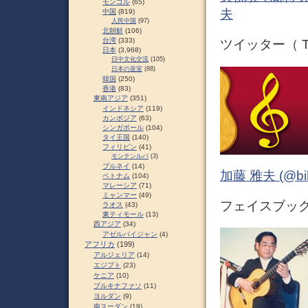
モンゴル
(65)
夫
中国
(819)
人民中国
(97)
北朝鮮
(106)
台湾
(333)
ツイッター（ Tw
日本
(3,968)
日中文化交流
(105)
日本の皇室
(88)
韓国
(250)
香港
(83)
東南アジア
(351)
インドネシア
(119)
カンボジア
(63)
シンガポール
(104)
タイ王国
(140)
フィリピン
(41)
モンテンルパ
(3)
ブルネイ
(14)
加藤 雅夫 (@bihor
ベトナム
(104)
マレーシア
(71)
ミャンマー
(49)
フェイスブック 
ラオス
(43)
東ティモール
(13)
西アジア
(34)
アゼルバイジャン
(4)
アフリカ
(199)
アルジェリア
(14)
エジプト
(23)
ケニア
(10)
ブルキナファソ
(11)
ヨルダン
(9)
南スーダン
(19)