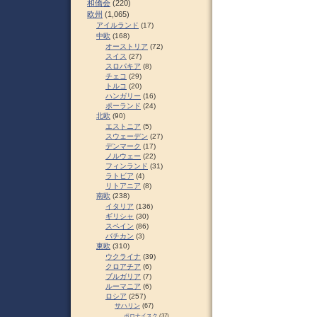
和僑会
(220)
欧州
(1,065)
アイルランド
(17)
中欧
(168)
オーストリア
(72)
スイス
(27)
スロパキア
(8)
チェコ
(29)
トルコ
(20)
ハンガリー
(16)
ポーランド
(24)
北欧
(90)
エストニア
(5)
スウェーデン
(27)
デンマーク
(17)
ノルウェー
(22)
フィンランド
(31)
ラトビア
(4)
リトアニア
(8)
南欧
(238)
イタリア
(136)
ギリシャ
(30)
スペイン
(86)
バチカン
(3)
東欧
(310)
ウクライナ
(39)
クロアチア
(6)
ブルガリア
(7)
ルーマニア
(6)
ロシア
(257)
サハリン
(67)
ポロナイスク
(37)