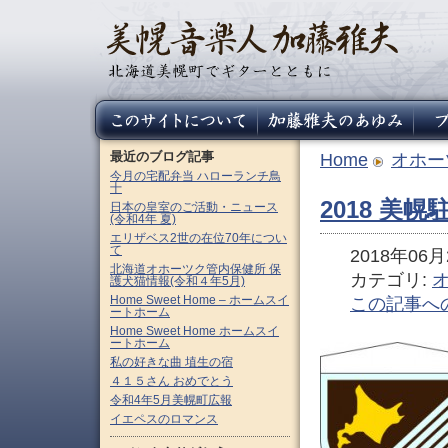
最近のブログ記事
Home
オホー
今月の宅配弁当 ハローランチ鳥
十
2018 
日本の皇室のご活動・ニュース
(令和4年 夏)
エリザベス2世の在位70年につい
て
2018年06月2
北海道オホーツク管内保健所 保
カテゴリ:
護犬猫情報(令和４年5月)
Home Sweet Home – ホームスイ
この記事へ
ートホーム
Home Sweet Home ホームスイ
ートホーム
私の好きな曲 埴生の宿
４１５さん おめでとう
令和4年5月美幌町広報
イエペスのロマンス