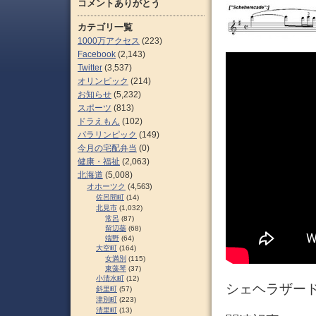
コメントありがとう
カテゴリ一覧
1000万アクセス
(223)
Facebook
(2,143)
Twitter
(3,537)
オリンピック
(214)
お知らせ
(5,232)
スポーツ
(813)
ドラえもん
(102)
パラリンピック
(149)
今月の宅配弁当
(0)
健康・福祉
(2,063)
北海道
(5,008)
オホーツク
(4,563)
佐呂間町
(14)
北見市
(1,032)
常呂
(87)
留辺蘂
(68)
端野
(64)
大空町
(164)
女満別
(115)
東藻琴
(37)
小清水町
(12)
シェヘラザー
斜里町
(57)
津別町
(223)
清里町
(13)