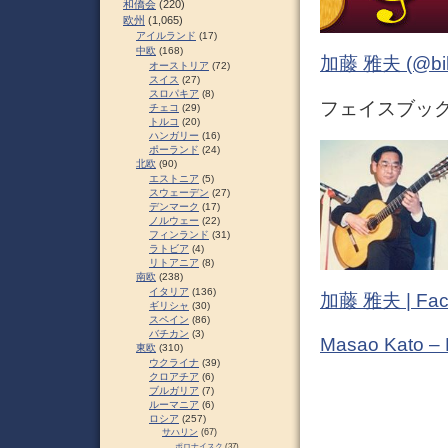
和僑会
(220)
欧州
(1,065)
アイルランド
(17)
中欧
(168)
加藤 雅夫 (@bihor
オーストリア
(72)
スイス
(27)
スロパキア
(8)
フェイスブック 
チェコ
(29)
トルコ
(20)
ハンガリー
(16)
ポーランド
(24)
北欧
(90)
エストニア
(5)
スウェーデン
(27)
デンマーク
(17)
ノルウェー
(22)
フィンランド
(31)
ラトビア
(4)
リトアニア
(8)
南欧
(238)
イタリア
(136)
加藤 雅夫 | Fac
ギリシャ
(30)
スペイン
(86)
バチカン
(3)
Masao Kato –
東欧
(310)
ウクライナ
(39)
クロアチア
(6)
ブルガリア
(7)
ルーマニア
(6)
ロシア
(257)
サハリン
(67)
ポロナイスク
(37)