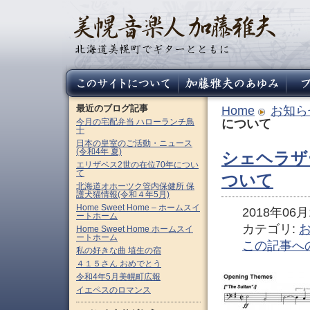
最近のブログ記事
Home
お知ら
今月の宅配弁当 ハローランチ鳥
について
十
日本の皇室のご活動・ニュース
(令和4年 夏)
シェヘラザ
エリザベス2世の在位70年につい
て
ついて
北海道オホーツク管内保健所 保
護犬猫情報(令和４年5月)
Home Sweet Home – ホームスイ
2018年06月1
ートホーム
カテゴリ:
Home Sweet Home ホームスイ
ートホーム
この記事へ
私の好きな曲 埴生の宿
４１５さん おめでとう
令和4年5月美幌町広報
イエペスのロマンス