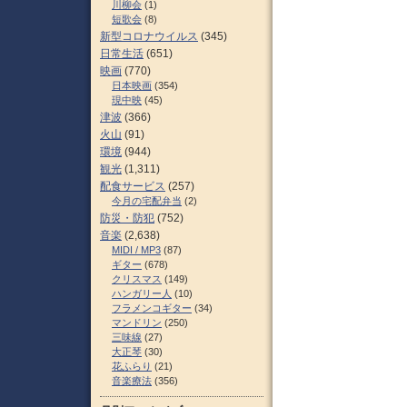
川柳会
(1)
短歌会
(8)
新型コロナウイルス
(345)
日常生活
(651)
映画
(770)
日本映画
(354)
現中映
(45)
津波
(366)
火山
(91)
環境
(944)
観光
(1,311)
配食サービス
(257)
今月の宅配弁当
(2)
防災・防犯
(752)
音楽
(2,638)
MIDI / MP3
(87)
ギター
(678)
クリスマス
(149)
ハンガリー人
(10)
フラメンコギター
(34)
マンドリン
(250)
三味線
(27)
大正琴
(30)
花ふらり
(21)
音楽療法
(356)