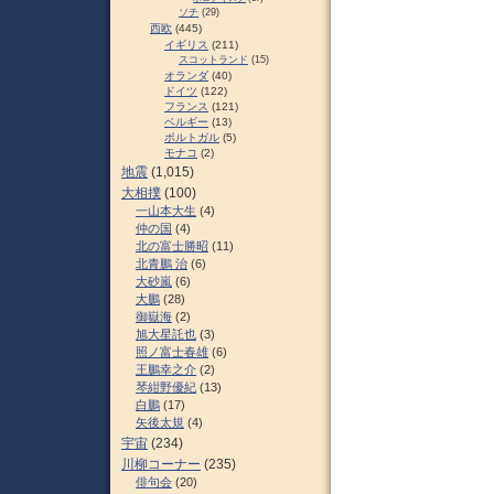
ソチ
(29)
西欧
(445)
イギリス
(211)
スコットランド
(15)
オランダ
(40)
ドイツ
(122)
フランス
(121)
ベルギー
(13)
ポルトガル
(5)
モナコ
(2)
地震
(1,015)
大相撲
(100)
一山本大生
(4)
仲の国
(4)
北の富士勝昭
(11)
北青鵬 治
(6)
大砂嵐
(6)
大鵬
(28)
御嶽海
(2)
旭大星託也
(3)
照ノ富士春雄
(6)
王鵬幸之介
(2)
琴紺野優紀
(13)
白鵬
(17)
矢後太規
(4)
宇宙
(234)
川柳コーナー
(235)
俳句会
(20)