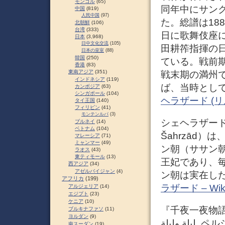
モンゴル
(65)
同年中にサン
中国
(819)
人民中国
(97)
た。総譜は18
北朝鮮
(106)
台湾
(333)
日に歌舞伎座
日本
(3,968)
日中文化交流
(105)
田耕筰指揮の
日本の皇室
(88)
韓国
(250)
ている。戦前
香港
(83)
東南アジア
(351)
戦末期の満州
インドネシア
(119)
ば、当時とし
カンボジア
(63)
シンガポール
(104)
ヘラザード (リム
タイ王国
(140)
フィリピン
(41)
モンテンルパ
(3)
シェヘラザード（ま
ブルネイ
(14)
ベトナム
(104)
Šahrzād
マレーシア
(71)
ミャンマー
(49)
ン朝（ササン朝
ラオス
(43)
東ティモール
(13)
王妃であり、
西アジア
(34)
アゼルバイジャン
(4)
ン朝は実在し
アフリカ
(199)
ラザード – Wiki
アルジェリア
(14)
エジプト
(23)
ケニア
(10)
『千夜一夜物語
ブルキナファソ
(11)
ヨルダン
(9)
ليلة وليلة‎, ペルシア語: هزار و یک شب‎）は、イスラム世界におけ
南スーダン
(19)