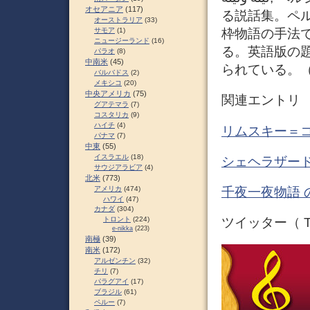
オセアニア
(117)
る説話集。ペル
オーストラリア
(33)
サモア
(1)
枠物語の手法
ニュージーランド
(16)
る。英語版の
パラオ
(8)
中南米
(45)
られている。
バルバドス
(2)
メキシコ
(20)
中央アメリカ
(75)
関連エントリ
グアテマラ
(7)
コスタリカ
(9)
ハイチ
(4)
リムスキー＝コ
パナマ
(7)
中東
(55)
イスラエル
(18)
シェヘラザード
サウジアラビア
(4)
北米
(773)
千夜一夜物語 
アメリカ
(474)
ハワイ
(47)
カナダ
(304)
トロント
(224)
ツイッター（ Tw
e-nikka
(223)
南極
(39)
南米
(172)
アルゼンチン
(32)
チリ
(7)
パラグアイ
(17)
ブラジル
(61)
ペルー
(7)