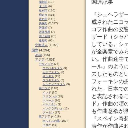
関連記事
湧別町
(13)
滝上町
(6)
紋別市
(126)
『シェヘラザード
網走市
(416)
置戸町
(113)
成されたニコ
美幌町
(2,537)
興部町
(7)
コフ作曲の交
西興部村
(7)
ザード（シャ
訓子府町
(76)
遠軽町
(60)
している。シ
北海道人
(1,155)
国際
(4,294)
が全楽章でみ
JICA
(195)
い。作曲途中
アジア
(4,032)
中央アジア
(77)
ール』のよう
ウズベキスタン
(9)
カザフスタン
(6)
去したものとい
キルギス
(15)
フォーキンの
タジキスタン
(7)
トルクメニスタン
(3)
れた。日本で
南アジア
(118)
インド
(36)
と表記されるこ
スリランカ
(18)
ネパール
(10)
ド』作曲の頃
パキスタン
(2)
バングラデシュ
(12)
も作曲意欲が
ブータン
(17)
東アジア
(4,018)
『スペイン奇
オルドスの風
(159)
表作が作曲され
マカオ
(48)