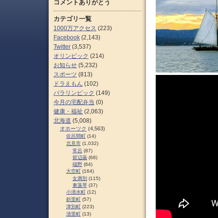
コメントありがとう
カテゴリ一覧
1000万アクセス
(223)
Facebook
(2,143)
Twitter
(3,537)
オリンピック
(214)
お知らせ
(5,232)
スポーツ
(813)
ドラえもん
(102)
パラリンピック
(149)
今月の宅配弁当
(0)
健康・福祉
(2,063)
北海道
(5,008)
オホーツク
(4,563)
佐呂間町
(14)
北見市
(1,032)
常呂
(87)
留辺蘂
(68)
端野
(64)
大空町
(164)
女満別
(115)
東藻琴
(37)
小清水町
(12)
斜里町
(57)
津別町
(223)
清里町
(13)