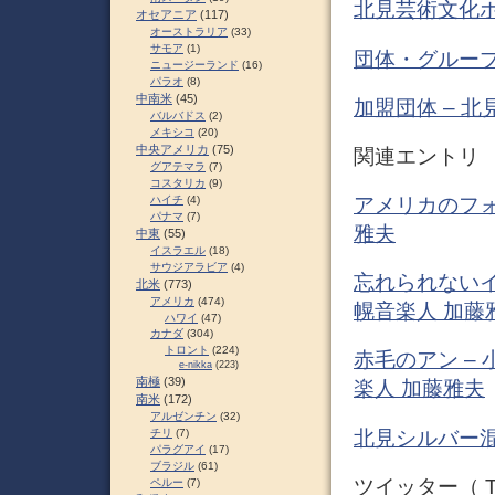
北見芸術文化
オセアニア
(117)
オーストラリア
(33)
サモア
(1)
団体・グループ
ニュージーランド
(16)
パラオ
(8)
中南米
(45)
加盟団体 – 
バルバドス
(2)
メキシコ
(20)
中央アメリカ
(75)
関連エントリ
グアテマラ
(7)
コスタリカ
(9)
ハイチ
(4)
アメリカのフォ
パナマ
(7)
雅夫
中東
(55)
イスラエル
(18)
サウジアラビア
(4)
忘れられないイ
北米
(773)
アメリカ
(474)
幌音楽人 加藤
ハワイ
(47)
カナダ
(304)
トロント
(224)
赤毛のアン – 
e-nikka
(223)
南極
(39)
楽人 加藤雅夫
南米
(172)
アルゼンチン
(32)
北見シルバー混
チリ
(7)
パラグアイ
(17)
ブラジル
(61)
ツイッター（ Tw
ペルー
(7)