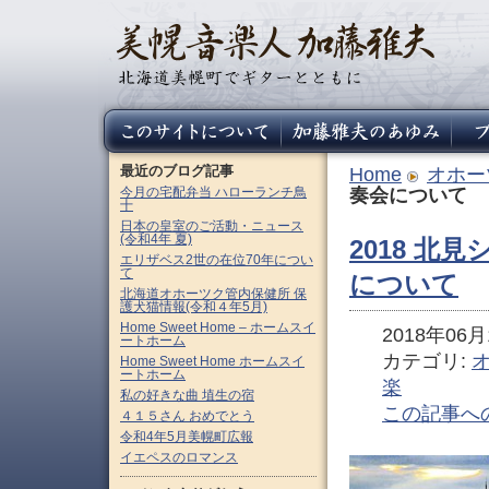
最近のブログ記事
Home
オホー
今月の宅配弁当 ハローランチ鳥
奏会について
十
日本の皇室のご活動・ニュース
(令和4年 夏)
2018 北
エリザベス2世の在位70年につい
て
について
北海道オホーツク管内保健所 保
護犬猫情報(令和４年5月)
Home Sweet Home – ホームスイ
2018年06月1
ートホーム
カテゴリ:
Home Sweet Home ホームスイ
ートホーム
楽
私の好きな曲 埴生の宿
この記事へ
４１５さん おめでとう
令和4年5月美幌町広報
イエペスのロマンス