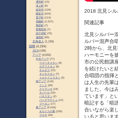
湧別町
(13)
滝上町
(6)
紋別市
(126)
2018 北見
網走市
(416)
置戸町
(113)
関連記事
美幌町
(2,537)
興部町
(7)
西興部村
(7)
北見シルバー混
訓子府町
(76)
遠軽町
(60)
ルバー混声合唱
北海道人
(1,155)
国際
(4,294)
2時から、北
JICA
(195)
ハーモニーを
アジア
(4,032)
中央アジア
(77)
市の公民館講
ウズベキスタン
(9)
カザフスタン
(6)
を続けたいと
キルギス
(15)
タジキスタン
(7)
合唱団の指揮
トルクメニスタン
(3)
は人生の先輩
南アジア
(118)
インド
(36)
ました。今は
スリランカ
(18)
ネパール
(10)
ています」とい
パキスタン
(2)
バングラデシュ
(12)
暗記する「暗
ブータン
(17)
東アジア
(4,018)
合いながら楽
オルドスの風
(159)
マカオ
(48)
いると思います