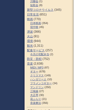
川柳会
(1)
短歌会
(8)
新型コロナウイルス
(345)
日常生活
(651)
映画
(770)
日本映画
(354)
現中映
(45)
津波
(366)
火山
(91)
環境
(944)
観光
(1,311)
配食サービス
(257)
今月の宅配弁当
(2)
防災・防犯
(752)
音楽
(2,638)
MIDI / MP3
(87)
ギター
(678)
クリスマス
(149)
ハンガリー人
(10)
フラメンコギター
(34)
マンドリン
(250)
三味線
(27)
大正琴
(30)
花ふらり
(21)
音楽療法
(356)