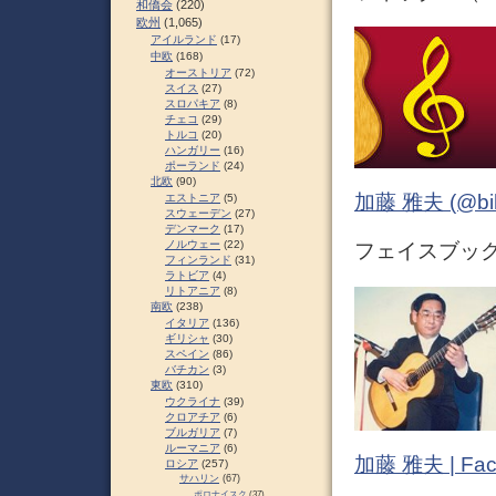
和僑会
(220)
欧州
(1,065)
アイルランド
(17)
中欧
(168)
オーストリア
(72)
スイス
(27)
スロパキア
(8)
チェコ
(29)
トルコ
(20)
ハンガリー
(16)
ポーランド
(24)
北欧
(90)
加藤 雅夫 (@bihor
エストニア
(5)
スウェーデン
(27)
デンマーク
(17)
ノルウェー
(22)
フェイスブック 
フィンランド
(31)
ラトビア
(4)
リトアニア
(8)
南欧
(238)
イタリア
(136)
ギリシャ
(30)
スペイン
(86)
バチカン
(3)
東欧
(310)
ウクライナ
(39)
クロアチア
(6)
ブルガリア
(7)
ルーマニア
(6)
加藤 雅夫 | Fac
ロシア
(257)
サハリン
(67)
ポロナイスク
(37)