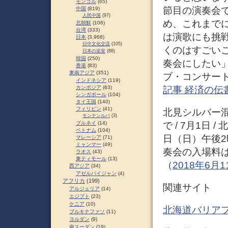
モンゴル
(65)
節目の演奏会
中国
(819)
人民中国
(97)
め、これまで
北朝鮮
(106)
台湾
(333)
は演歌にも挑
日本
(3,968)
日中文化交流
(105)
くのはすごい
日本の皇室
(88)
韓国
(250)
奏会にしたい」
香港
(83)
東南アジア
(351)
ブ・コンサー
インドネシア
(119)
記事 経済の伝
カンボジア
(63)
シンガポール
(104)
タイ王国
(140)
フィリピン
(41)
北見シルバー混
モンテンルパ
(3)
で / 7月1日
ブルネイ
(14)
ベトナム
(104)
日（日）午後
マレーシア
(71)
ミャンマー
(49)
奏会の入場料は
ラオス
(43)
東ティモール
(13)
（
2018年6月
西アジア
(34)
アゼルバイジャン
(4)
アフリカ
(199)
関連サイト
アルジェリア
(14)
エジプト
(23)
ケニア
(10)
北海道バリア
ブルキナファソ
(11)
ヨルダン
(9)
南スーダン
(19)