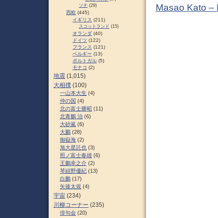
Masao Kato –
ソチ
(29)
西欧
(445)
イギリス
(211)
スコットランド
(15)
オランダ
(40)
ドイツ
(122)
フランス
(121)
ベルギー
(13)
ポルトガル
(5)
モナコ
(2)
地震
(1,015)
大相撲
(100)
一山本大生
(4)
仲の国
(4)
北の富士勝昭
(11)
北青鵬 治
(6)
大砂嵐
(6)
大鵬
(28)
御嶽海
(2)
旭大星託也
(3)
照ノ富士春雄
(6)
王鵬幸之介
(2)
琴紺野優紀
(13)
白鵬
(17)
矢後太規
(4)
宇宙
(234)
川柳コーナー
(235)
俳句会
(20)