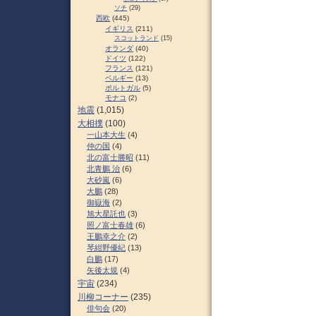
ソチ
(29)
西欧
(445)
イギリス
(211)
スコットランド
(15)
オランダ
(40)
ドイツ
(122)
フランス
(121)
ベルギー
(13)
ポルトガル
(5)
モナコ
(2)
地震
(1,015)
大相撲
(100)
一山本大生
(4)
仲の国
(4)
北の富士勝昭
(11)
北青鵬 治
(6)
大砂嵐
(6)
大鵬
(28)
御嶽海
(2)
旭大星託也
(3)
照ノ富士春雄
(6)
王鵬幸之介
(2)
琴紺野優紀
(13)
白鵬
(17)
矢後太規
(4)
宇宙
(234)
川柳コーナー
(235)
俳句会
(20)