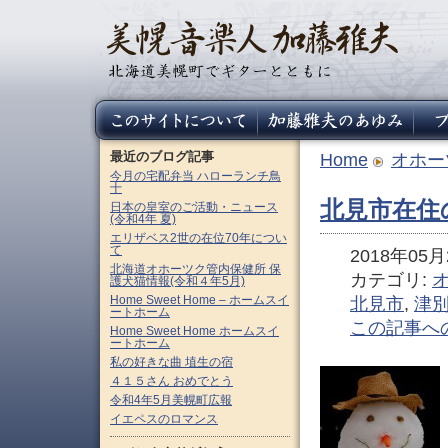
最近のブログ記事
Home
オホー
今月の宅配弁当 ハローランチ鳥
十
北見市在住
日本の皇室のご活動・ニュース
(令和4年 夏)
エリザベス2世の在位70年につい
て
2018年05月2
北海道オホーツク管内保健所 保
カテゴリ:
護犬猫情報(令和４年5月)
Home Sweet Home – ホームスイ
北見市
,
津
ートホーム
この記事へ
Home Sweet Home ホームスイ
ートホーム
私の好きな曲 埴生の宿
４１５さん おめでとう
令和4年5月美幌町広報
イエペスのロマンス