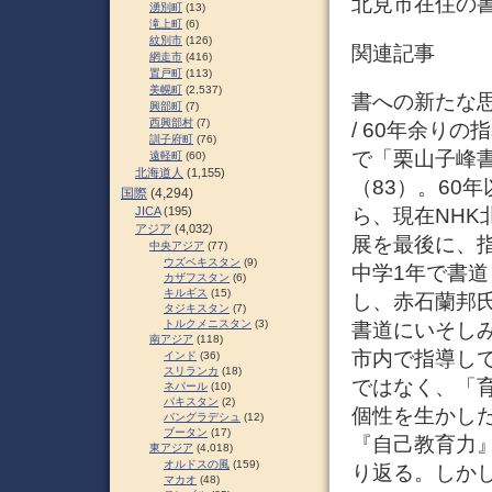
北見市在住の
湧別町
(13)
滝上町
(6)
紋別市
(126)
関連記事
網走市
(416)
置戸町
(113)
美幌町
(2,537)
書への新たな思
興部町
(7)
西興部村
(7)
/ 60年余りの
訓子府町
(76)
で「栗山子峰
遠軽町
(60)
北海道人
(1,155)
（83）。60
国際
(4,294)
ら、現在NH
JICA
(195)
アジア
(4,032)
展を最後に、
中央アジア
(77)
ウズベキスタン
(9)
中学1年で書
カザフスタン
(6)
キルギス
(15)
し、赤石蘭邦
タジキスタン
(7)
トルクメニスタン
(3)
書道にいそし
南アジア
(118)
市内で指導し
インド
(36)
スリランカ
(18)
ではなく、「
ネパール
(10)
パキスタン
(2)
個性を生かし
バングラデシュ
(12)
ブータン
(17)
『自己教育力
東アジア
(4,018)
オルドスの風
(159)
り返る。しか
マカオ
(48)