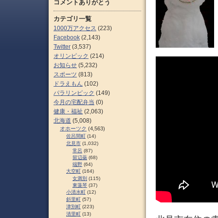
コメントありがとう
カテゴリ一覧
1000万アクセス
(223)
Facebook
(2,143)
Twitter
(3,537)
オリンピック
(214)
お知らせ
(5,232)
スポーツ
(813)
ドラえもん
(102)
パラリンピック
(149)
今月の宅配弁当
(0)
健康・福祉
(2,063)
北海道
(5,008)
オホーツク
(4,563)
佐呂間町
(14)
北見市
(1,032)
常呂
(87)
留辺蘂
(68)
端野
(64)
大空町
(164)
女満別
(115)
東藻琴
(37)
小清水町
(12)
斜里町
(57)
津別町
(223)
清里町
(13)