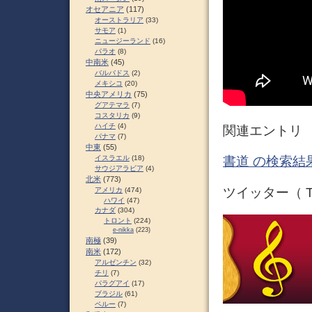
オセアニア
(117)
オーストラリア
(33)
サモア
(1)
ニュージーランド
(16)
パラオ
(8)
中南米
(45)
バルバドス
(2)
メキシコ
(20)
中央アメリカ
(75)
グアテマラ
(7)
コスタリカ
(9)
ハイチ
(4)
関連エントリ
パナマ
(7)
中東
(55)
イスラエル
(18)
書道 の検索結果
サウジアラビア
(4)
北米
(773)
ツイッター（ Tw
アメリカ
(474)
ハワイ
(47)
カナダ
(304)
トロント
(224)
e-nikka
(223)
南極
(39)
南米
(172)
アルゼンチン
(32)
チリ
(7)
パラグアイ
(17)
ブラジル
(61)
ペルー
(7)