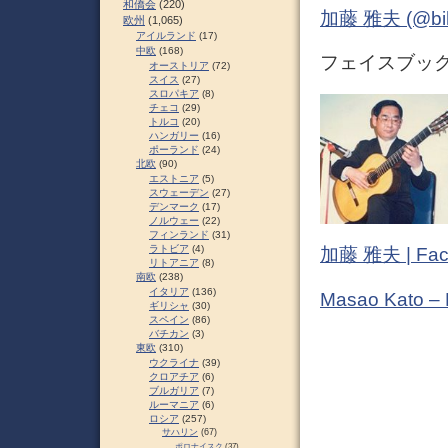
和僑会
(220)
加藤 雅夫 (@bihor
欧州
(1,065)
アイルランド
(17)
中欧
(168)
フェイスブック 
オーストリア
(72)
スイス
(27)
スロパキア
(8)
チェコ
(29)
トルコ
(20)
ハンガリー
(16)
ポーランド
(24)
北欧
(90)
エストニア
(5)
スウェーデン
(27)
デンマーク
(17)
ノルウェー
(22)
フィンランド
(31)
ラトビア
(4)
加藤 雅夫 | Fac
リトアニア
(8)
南欧
(238)
イタリア
(136)
Masao Kato –
ギリシャ
(30)
スペイン
(86)
バチカン
(3)
東欧
(310)
ウクライナ
(39)
クロアチア
(6)
ブルガリア
(7)
ルーマニア
(6)
ロシア
(257)
サハリン
(67)
ポロナイスク
(37)