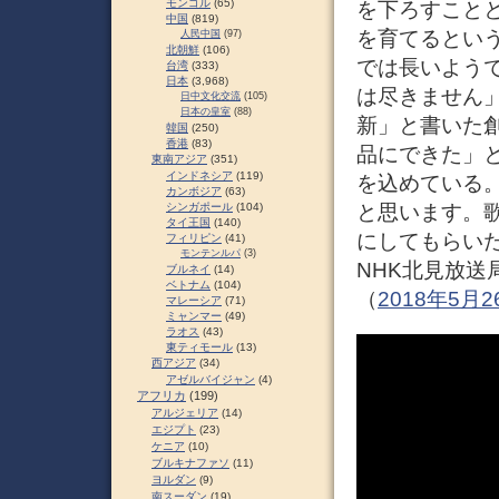
モンゴル
(65)
を下ろすこと
中国
(819)
を育てるとい
人民中国
(97)
北朝鮮
(106)
では長いよう
台湾
(333)
日本
(3,968)
は尽きません
日中文化交流
(105)
日本の皇室
(88)
新」と書いた
韓国
(250)
香港
(83)
品にできた」
東南アジア
(351)
インドネシア
(119)
を込めている
カンボジア
(63)
と思います。
シンガポール
(104)
タイ王国
(140)
にしてもらい
フィリピン
(41)
モンテンルパ
(3)
NHK北見放送
ブルネイ
(14)
ベトナム
(104)
（
2018年5月
マレーシア
(71)
ミャンマー
(49)
ラオス
(43)
東ティモール
(13)
西アジア
(34)
アゼルバイジャン
(4)
アフリカ
(199)
アルジェリア
(14)
エジプト
(23)
ケニア
(10)
ブルキナファソ
(11)
ヨルダン
(9)
南スーダン
(19)