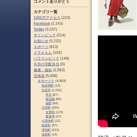
コメントありがとう
カテゴリ一覧
1000万アクセス
(223)
Facebook
(2,143)
Twitter
(3,537)
オリンピック
(214)
お知らせ
(5,232)
スポーツ
(813)
ドラえもん
(102)
パラリンピック
(149)
今月の宅配弁当
(0)
健康・福祉
(2,063)
北海道
(5,008)
オホーツク
(4,563)
佐呂間町
(14)
北見市
(1,032)
常呂
(87)
留辺蘂
(68)
端野
(64)
大空町
(164)
女満別
(115)
東藻琴
(37)
小清水町
(12)
斜里町
(57)
津別町
(223)
清里町
(13)