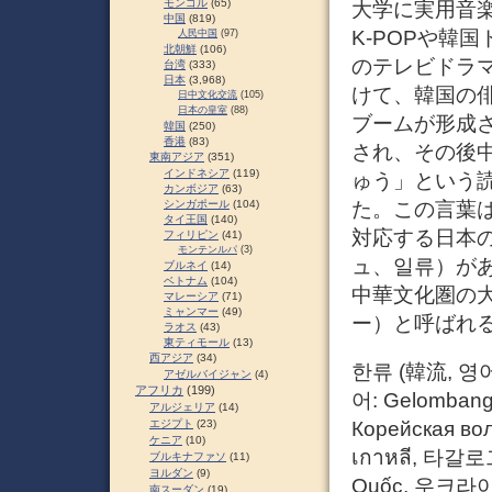
モンゴル
(65)
大学に実用音
中国
(819)
K-POPや韓
人民中国
(97)
北朝鮮
(106)
のテレビドラ
台湾
(333)
日本
(3,968)
けて、韓国の
日中文化交流
(105)
日本の皇室
(88)
ブームが形成
韓国
(250)
香港
(83)
され、その後
東南アジア
(351)
インドネシア
(119)
ゅう」という
カンボジア
(63)
た。この言葉
シンガポール
(104)
タイ王国
(140)
対応する日本
フィリピン
(41)
モンテンルパ
(3)
ュ、일류）が
ブルネイ
(14)
ベトナム
(104)
中華文化圏の
マレーシア
(71)
ミャンマー
(49)
ー）と呼ばれ
ラオス
(43)
東ティモール
(13)
西アジア
(34)
한류 (韓流, 영어:
アゼルバイジャン
(4)
アフリカ
(199)
어: Gelombang
アルジェリア
(14)
Корейская во
エジプト
(23)
ケニア
(10)
เกาหลี, 타갈로
ブルキナファソ
(11)
ヨルダン
(9)
Quốc, 우크라
南スーダン
(19)