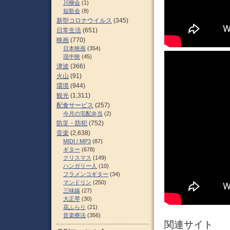
川柳会
(1)
短歌会
(8)
新型コロナウイルス
(345)
日常生活
(651)
映画
(770)
日本映画
(354)
現中映
(45)
津波
(366)
火山
(91)
環境
(944)
観光
(1,311)
配食サービス
(257)
今月の宅配弁当
(2)
防災・防犯
(752)
音楽
(2,638)
MIDI / MP3
(87)
ギター
(678)
クリスマス
(149)
ハンガリー人
(10)
フラメンコギター
(34)
マンドリン
(250)
三味線
(27)
大正琴
(30)
花ふらり
(21)
音楽療法
(356)
関連サイト