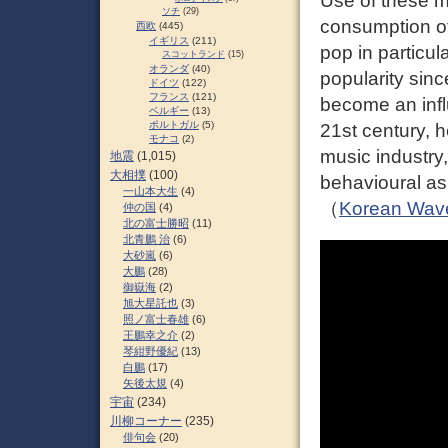
Use of these me
ソチ
(29)
consumption of
西欧
(445)
イギリス
(211)
pop in particul
スコットランド
(15)
オランダ
(40)
popularity sin
ドイツ
(122)
フランス
(121)
become an infl
ベルギー
(13)
ポルトガル
(5)
21st century, 
モナコ
(2)
music industry,
地震
(1,015)
大相撲
(100)
behavioural as
一山本大生
(4)
（
Korean Wave
仲の国
(4)
北の富士勝昭
(11)
北青鵬 治
(6)
大砂嵐
(6)
大鵬
(28)
御嶽海
(2)
旭大星託也
(3)
照ノ富士春雄
(6)
王鵬幸之介
(2)
琴紺野優紀
(13)
白鵬
(17)
矢後太規
(4)
宇宙
(234)
川柳コーナー
(235)
俳句会
(20)