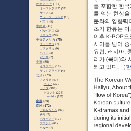
オセアニア
(117)
를 포함한 한국
オーストラリア
(33)
를 얻는 현상을
サモア
(1)
ニュージーランド
(16)
문화의 영향력
パラオ
(8)
中南米
(45)
초기 한류는 
バルバドス
(2)
이후 K-POP
メキシコ
(20)
中央アメリカ
(75)
시아를 넘어 중동
グアテマラ
(7)
コスタリカ
(9)
유럽, 러시아,
ハイチ
(4)
パナマ
(7)
리카 (북미)와
中東
(55)
되고 있다. （
한
イスラエル
(18)
サウジアラビア
(4)
北米
(773)
The Korean Wa
アメリカ
(474)
ハワイ
(47)
Hallyu, About t
カナダ
(304)
トロント
(224)
“flow of Korea”
e-nikka
(223)
南極
(39)
Korean culture 
南米
(172)
K-dramas and 
アルゼンチン
(32)
チリ
(7)
during its init
パラグアイ
(17)
ブラジル
(61)
regional devel
ペルー
(7)