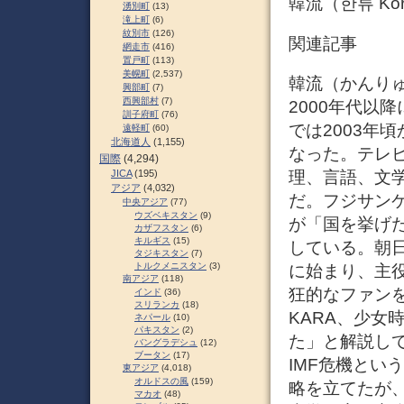
韓流（한류 Kor
湧別町
(13)
滝上町
(6)
紋別市
(126)
関連記事
網走市
(416)
置戸町
(113)
美幌町
(2,537)
韓流（かんりゅう
興部町
(7)
西興部村
(7)
2000年代以
訓子府町
(76)
では2003年
遠軽町
(60)
北海道人
(1,155)
なった。テレ
国際
(4,294)
理、言語、文
JICA
(195)
アジア
(4,032)
だ。フジサン
中央アジア
(77)
ウズベキスタン
(9)
が「国を挙げ
カザフスタン
(6)
キルギス
(15)
している。朝
タジキスタン
(7)
トルクメニスタン
(3)
に始まり、主
南アジア
(118)
狂的なファン
インド
(36)
スリランカ
(18)
KARA、少女
ネパール
(10)
パキスタン
(2)
た」と解説して
バングラデシュ
(12)
ブータン
(17)
IMF危機とい
東アジア
(4,018)
オルドスの風
(159)
略を立てたが
マカオ
(48)