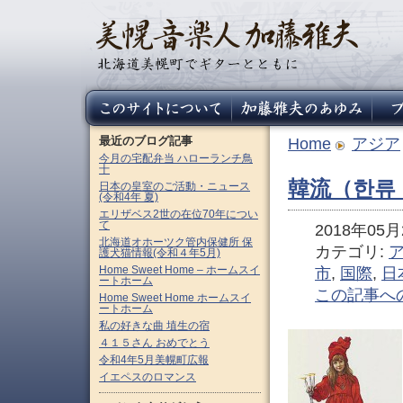
最近のブログ記事
Home
アジア
今月の宅配弁当 ハローランチ鳥
十
韓流（한류 K
日本の皇室のご活動・ニュース
(令和4年 夏)
エリザベス2世の在位70年につい
て
2018年05月2
北海道オホーツク管内保健所 保
カテゴリ:
護犬猫情報(令和４年5月)
Home Sweet Home – ホームスイ
市
,
国際
,
日
ートホーム
この記事へ
Home Sweet Home ホームスイ
ートホーム
私の好きな曲 埴生の宿
４１５さん おめでとう
令和4年5月美幌町広報
イエペスのロマンス