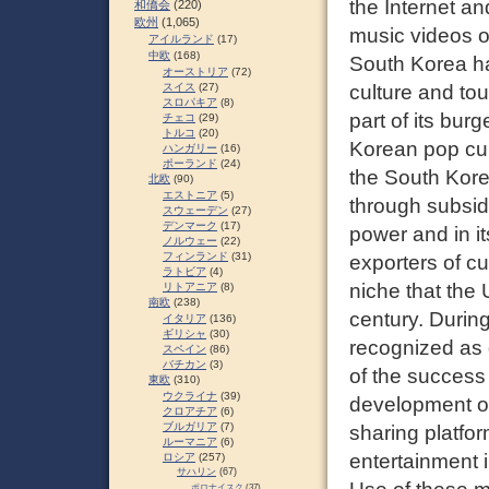
the Internet an
和僑会
(220)
欧州
(1,065)
music videos o
アイルランド
(17)
中欧
(168)
South Korea ha
オーストリア
(72)
スイス
(27)
culture and to
スロパキア
(8)
part of its bu
チェコ
(29)
トルコ
(20)
Korean pop cul
ハンガリー
(16)
ポーランド
(24)
the South Kore
北欧
(90)
エストニア
(5)
through subsidi
スウェーデン
(27)
デンマーク
(17)
power and in i
ノルウェー
(22)
フィンランド
(31)
exporters of cu
ラトビア
(4)
niche that the
リトアニア
(8)
南欧
(238)
century. Durin
イタリア
(136)
ギリシャ
(30)
recognized as 
スペイン
(86)
バチカン
(3)
of the success
東欧
(310)
ウクライナ
(39)
development of
クロアチア
(6)
ブルガリア
(7)
sharing platfo
ルーマニア
(6)
entertainment 
ロシア
(257)
サハリン
(67)
ポロナイスク
(37)