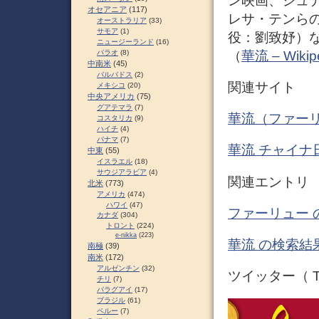
ン映画、ジュ
オセアニア
(117)
レサ・テンら
オーストラリア
(33)
サモア
(1)
役：劉致妤）
ニュージーランド
(16)
（
華流 – Wikip
パラオ
(8)
中南米
(45)
バルバドス
(2)
関連サイト
メキシコ
(20)
中央アメリカ
(75)
グアテマラ
(7)
華流（ファーリ
コスタリカ
(9)
ハイチ
(4)
パナマ
(7)
華流 チャイナ
中東
(55)
イスラエル
(18)
サウジアラビア
(4)
関連エントリ
北米
(773)
アメリカ
(474)
ハワイ
(47)
ファーリュー 
カナダ
(304)
トロント
(224)
e-nikka
(223)
華流 の検索結果
南極
(39)
南米
(172)
アルゼンチン
(32)
ツイッター（ Tw
チリ
(7)
パラグアイ
(17)
ブラジル
(61)
ペルー
(7)