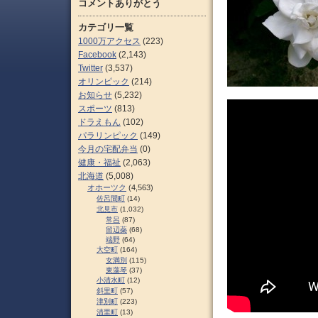
コメントありがとう
カテゴリ一覧
1000万アクセス
(223)
Facebook
(2,143)
Twitter
(3,537)
オリンピック
(214)
お知らせ
(5,232)
スポーツ
(813)
ドラえもん
(102)
パラリンピック
(149)
今月の宅配弁当
(0)
健康・福祉
(2,063)
北海道
(5,008)
オホーツク
(4,563)
佐呂間町
(14)
北見市
(1,032)
常呂
(87)
留辺蘂
(68)
端野
(64)
大空町
(164)
女満別
(115)
東藻琴
(37)
小清水町
(12)
斜里町
(57)
津別町
(223)
清里町
(13)