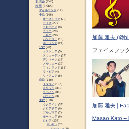
和僑会
(220)
欧州
(1,065)
アイルランド
(17)
中欧
(168)
オーストリア
(72)
スイス
(27)
スロパキア
(8)
チェコ
(29)
トルコ
(20)
加藤 雅夫 (@bihor
ハンガリー
(16)
ポーランド
(24)
北欧
(90)
フェイスブック 
エストニア
(5)
スウェーデン
(27)
デンマーク
(17)
ノルウェー
(22)
フィンランド
(31)
ラトビア
(4)
リトアニア
(8)
南欧
(238)
イタリア
(136)
ギリシャ
(30)
スペイン
(86)
バチカン
(3)
東欧
(310)
加藤 雅夫 | Fac
ウクライナ
(39)
クロアチア
(6)
ブルガリア
(7)
ルーマニア
(6)
Masao Kato –
ロシア
(257)
サハリン
(67)
ポロナイスク
(37)