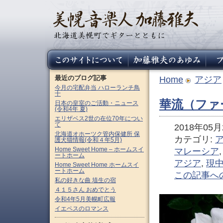
最近のブログ記事
Home
アジア
今月の宅配弁当 ハローランチ鳥
十
華流（ファ
日本の皇室のご活動・ニュース
(令和4年 夏)
エリザベス2世の在位70年につい
て
2018年05月2
北海道オホーツク管内保健所 保
カテゴリ:
護犬猫情報(令和４年5月)
Home Sweet Home – ホームスイ
マレーシア
ートホーム
アジア
,
現
Home Sweet Home ホームスイ
ートホーム
この記事へ
私の好きな曲 埴生の宿
４１５さん おめでとう
令和4年5月美幌町広報
イエペスのロマンス