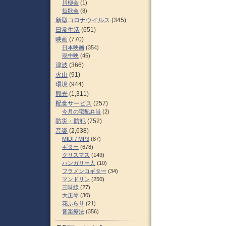
川柳会
(1)
短歌会
(8)
新型コロナウイルス
(345)
日常生活
(651)
映画
(770)
日本映画
(354)
現中映
(45)
津波
(366)
火山
(91)
環境
(944)
観光
(1,311)
配食サービス
(257)
今月の宅配弁当
(2)
防災・防犯
(752)
音楽
(2,638)
MIDI / MP3
(87)
ギター
(678)
クリスマス
(149)
ハンガリー人
(10)
フラメンコギター
(34)
マンドリン
(250)
三味線
(27)
大正琴
(30)
花ふらり
(21)
音楽療法
(356)