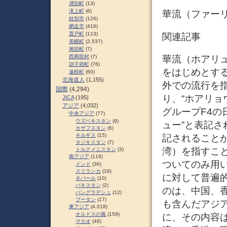
湧別町
(13)
滝上町
(6)
華流（ファー
紋別市
(126)
網走市
(416)
置戸町
(113)
関連記事
美幌町
(2,537)
興部町
(7)
華流（ホアリ
西興部村
(7)
訓子府町
(76)
をはじめとす
遠軽町
(60)
北海道人
(1,155)
外での流行を指
国際
(4,294)
り、“ホアリョ
JICA
(195)
アジア
(4,032)
グループF4の
中央アジア
(77)
ウズベキスタン
(9)
ュー”と表記さ
カザフスタン
(6)
キルギス
(15)
記されること
タジキスタン
(7)
湾）を指すこ
トルクメニスタン
(3)
南アジア
(118)
ついてのみ用
インド
(36)
スリランカ
(18)
に対して普遍的
ネパール
(10)
パキスタン
(2)
のは、中国、
バングラデシュ
(12)
ブータン
(17)
も含んだアジ
東アジア
(4,018)
オルドスの風
(159)
に、その内容
マカオ
(48)