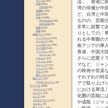
流」、香港に
モンゴル
(65)
中国
(819)
湾の俳優が中
人民中国
(97)
北朝鮮
(106)
ど、台湾と中
台湾
(333)
日本
(3,968)
ものの、芸能
日中文化交流
(105)
日本の皇室
(88)
非常に頻繁で
韓国
(250)
香港
(83)
りとしての「
東南アジア
(351)
れる中華圏の
インドネシア
(119)
カンボジア
(63)
南アジアの華
シンガポール
(104)
タイ王国
(140)
香港、中国大
フィリピン
(41)
モンテンルパ
(3)
さらに恋愛ド
ブルネイ
(14)
ベトナム
(104)
マなど、ジャ
マレーシア
(71)
ミャンマー
(49)
の映画や音楽
ラオス
(43)
東ティモール
(13)
それぞれの特
西アジア
(34)
アで取り上げ
アゼルバイジャン
(4)
アフリカ
(199)
における華流 
アルジェリア
(14)
エジプト
(23)
化圏の芸能に
ケニア
(10)
ブルキナファソ
(11)
や成龍（ジャ
ヨルダン
(9)
南スーダン
(19)