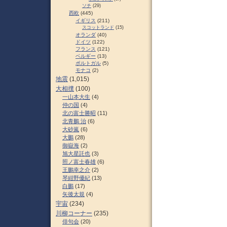
ソチ
(29)
西欧
(445)
イギリス
(211)
スコットランド
(15)
オランダ
(40)
ドイツ
(122)
フランス
(121)
ベルギー
(13)
ポルトガル
(5)
モナコ
(2)
地震
(1,015)
大相撲
(100)
一山本大生
(4)
仲の国
(4)
北の富士勝昭
(11)
北青鵬 治
(6)
大砂嵐
(6)
大鵬
(28)
御嶽海
(2)
旭大星託也
(3)
照ノ富士春雄
(6)
王鵬幸之介
(2)
琴紺野優紀
(13)
白鵬
(17)
矢後太規
(4)
宇宙
(234)
川柳コーナー
(235)
俳句会
(20)