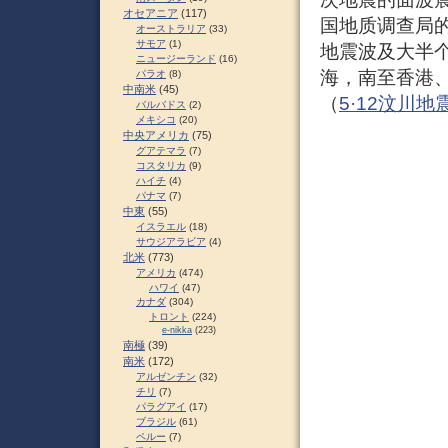
オセアニア
(117)
国地质调查局的
オーストラリア
(33)
サモア
(1)
地震波及大半
ニュージーランド
(16)
海，南至香港
パラオ
(8)
中南米
(45)
（
5·12汶川地
バルバドス
(2)
メキシコ
(20)
中央アメリカ
(75)
グアテマラ
(7)
コスタリカ
(9)
ハイチ
(4)
パナマ
(7)
中東
(55)
イスラエル
(18)
サウジアラビア
(4)
北米
(773)
アメリカ
(474)
ハワイ
(47)
カナダ
(304)
トロント
(224)
e-nikka
(223)
南極
(39)
南米
(172)
アルゼンチン
(32)
チリ
(7)
パラグアイ
(17)
ブラジル
(61)
ペルー
(7)