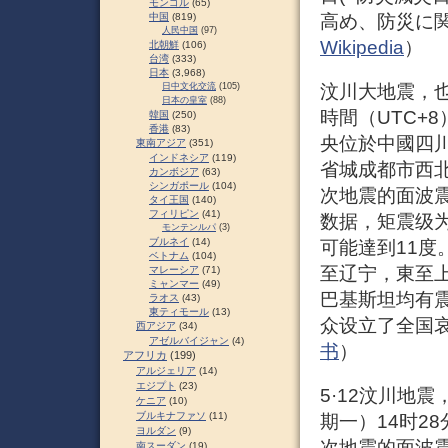
モンゴル
(65)
高め、防災に
中国
(819)
人民中国
(97)
Wikipedia
）
北朝鮮
(106)
台湾
(333)
日本
(3,968)
日中文化交流
(105)
汶川大地震，也
日本の皇室
(88)
時間（UTC+8
韓国
(250)
香港
(83)
央位於中國四
東南アジア
(351)
インドネシア
(119)
省城成都市西
カンボジア
(63)
シンガポール
(104)
次地震的面波震
タイ王国
(140)
フィリピン
(41)
数据，矩震级为
モンテンルパ
(3)
ブルネイ
(14)
可能達到11
ベトナム
(104)
至辽宁，東至
マレーシア
(71)
ミャンマー
(49)
巴基斯坦均有
ラオス
(43)
東ティモール
(13)
众设立了全国
西アジア
(34)
アゼルバイジャン
(4)
书
）
アフリカ
(199)
アルジェリア
(14)
エジプト
(23)
5·12汶川地震
ケニア
(10)
ブルキナファソ
(11)
期一）14时2
ヨルダン
(9)
次地震的面波震
南スーダン
(19)