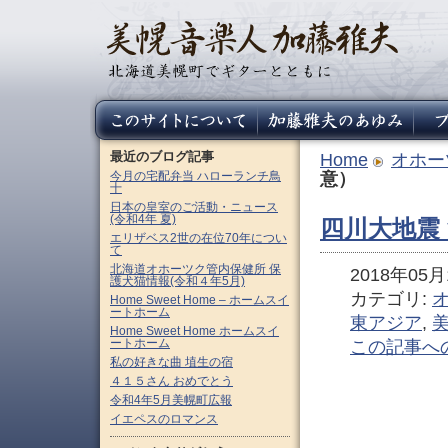
最近のブログ記事
Home
オホー
今月の宅配弁当 ハローランチ鳥
意）
十
日本の皇室のご活動・ニュース
(令和4年 夏)
四川大地震
エリザベス2世の在位70年につい
て
北海道オホーツク管内保健所 保
2018年05月1
護犬猫情報(令和４年5月)
カテゴリ:
Home Sweet Home – ホームスイ
ートホーム
東アジア
,
Home Sweet Home ホームスイ
ートホーム
この記事へ
私の好きな曲 埴生の宿
４１５さん おめでとう
令和4年5月美幌町広報
イエペスのロマンス