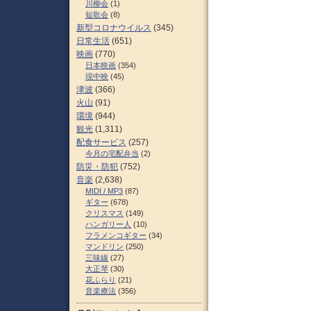
川柳会
(1)
短歌会
(8)
新型コロナウイルス
(345)
日常生活
(651)
映画
(770)
日本映画
(354)
現中映
(45)
津波
(366)
火山
(91)
環境
(944)
観光
(1,311)
配食サービス
(257)
今月の宅配弁当
(2)
防災・防犯
(752)
音楽
(2,638)
MIDI / MP3
(87)
ギター
(678)
クリスマス
(149)
ハンガリー人
(10)
フラメンコギター
(34)
マンドリン
(250)
三味線
(27)
大正琴
(30)
花ふらり
(21)
音楽療法
(356)