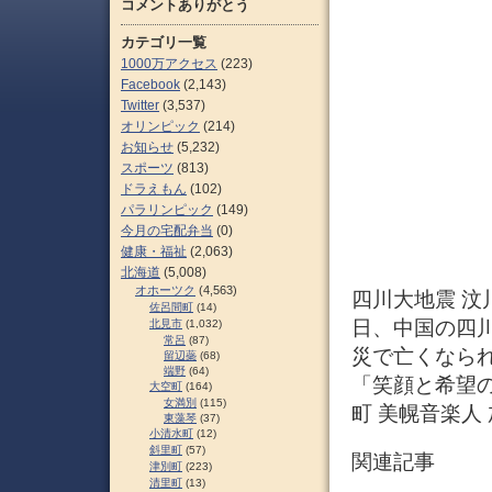
コメントありがとう
カテゴリ一覧
1000万アクセス
(223)
Facebook
(2,143)
Twitter
(3,537)
オリンピック
(214)
お知らせ
(5,232)
スポーツ
(813)
ドラえもん
(102)
パラリンピック
(149)
今月の宅配弁当
(0)
健康・福祉
(2,063)
北海道
(5,008)
オホーツク
(4,563)
四川大地震 汶川
佐呂間町
(14)
日、中国の四
北見市
(1,032)
常呂
(87)
災で亡くなら
留辺蘂
(68)
端野
(64)
「笑顔と希望
大空町
(164)
女満別
(115)
町 美幌音楽人
東藻琴
(37)
小清水町
(12)
斜里町
(57)
関連記事
津別町
(223)
清里町
(13)