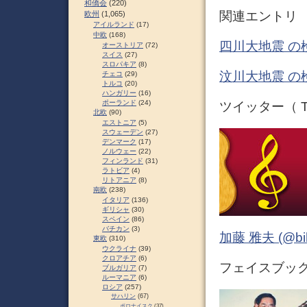
和僑会
(220)
関連エントリ
欧州
(1,065)
アイルランド
(17)
中欧
(168)
四川大地震 の
オーストリア
(72)
スイス
(27)
スロパキア
(8)
汶川大地震 の
チェコ
(29)
トルコ
(20)
ハンガリー
(16)
ポーランド
(24)
ツイッター（ Tw
北欧
(90)
エストニア
(5)
スウェーデン
(27)
デンマーク
(17)
ノルウェー
(22)
フィンランド
(31)
ラトビア
(4)
リトアニア
(8)
南欧
(238)
イタリア
(136)
ギリシャ
(30)
スペイン
(86)
バチカン
(3)
加藤 雅夫 (@bihor
東欧
(310)
ウクライナ
(39)
クロアチア
(6)
フェイスブック 
ブルガリア
(7)
ルーマニア
(6)
ロシア
(257)
サハリン
(67)
ポロナイスク
(37)