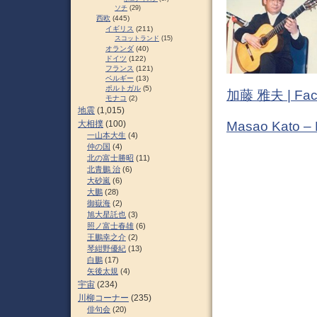
ソチ
(29)
西欧
(445)
イギリス
(211)
スコットランド
(15)
オランダ
(40)
ドイツ
(122)
フランス
(121)
ベルギー
(13)
ポルトガル
(5)
加藤 雅夫 | Fac
モナコ
(2)
地震
(1,015)
大相撲
(100)
Masao Kato –
一山本大生
(4)
仲の国
(4)
北の富士勝昭
(11)
北青鵬 治
(6)
大砂嵐
(6)
大鵬
(28)
御嶽海
(2)
旭大星託也
(3)
照ノ富士春雄
(6)
王鵬幸之介
(2)
琴紺野優紀
(13)
白鵬
(17)
矢後太規
(4)
宇宙
(234)
川柳コーナー
(235)
俳句会
(20)