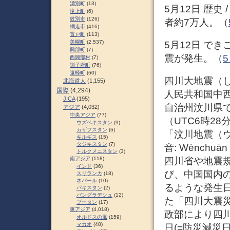
湧別町
(13)
5月12日 歴史 
滝上町
(6)
紋別市
(126)
者約7万人。（
網走市
(416)
置戸町
(113)
美幌町
(2,537)
5月12日 できご
興部町
(7)
震が発生。（
5
西興部村
(7)
訓子府町
(76)
遠軽町
(60)
四川大地震（
北海道人
(1,155)
国際
(4,294)
人民共和国中
JICA
(195)
自治州汶川県で現
アジア
(4,032)
中央アジア
(77)
（UTC6時2
ウズベキスタン
(9)
カザフスタン
(6)
「汶川地震（
キルギス
(15)
タジキスタン
(7)
音: Wènch
トルクメニスタン
(3)
四川省や地震規
南アジア
(118)
インド
(36)
び、中国国内
スリランカ
(18)
ネパール
(10)
るような発生日
パキスタン
(2)
バングラデシュ
(12)
た「四川大震災
ブータン
(17)
東アジア
(4,018)
政部により四川
オルドスの風
(159)
マカオ
(48)
日(=防災減災