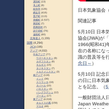
湧別町
(13)
滝上町
(6)
紋別市
(126)
日本気象協会（Jap
網走市
(416)
置戸町
(113)
関連記事
美幌町
(2,537)
興部町
(7)
西興部村
(7)
5月10日 日本
訓子府町
(76)
遠軽町
(60)
協会(JWA)
北海道人
(1,155)
国際
(4,294)
1966(昭和
JICA
(195)
在の名称にな
アジア
(4,032)
中央アジア
(77)
識の普及等を
ウズベキスタン
(9)
カザフスタン
(6)
念日～
）
キルギス
(15)
タジキスタン
(7)
トルクメニスタン
(3)
5月10日 記念
南アジア
(118)
インド
(36)
の日に日本気象
スリランカ
(18)
とを記念。（
5
ネパール
(10)
パキスタン
(2)
バングラデシュ
(12)
ブータン
(17)
一般財団法人
東アジア
(4,018)
Japan Weat
オルドスの風
(159)
マカオ
(48)