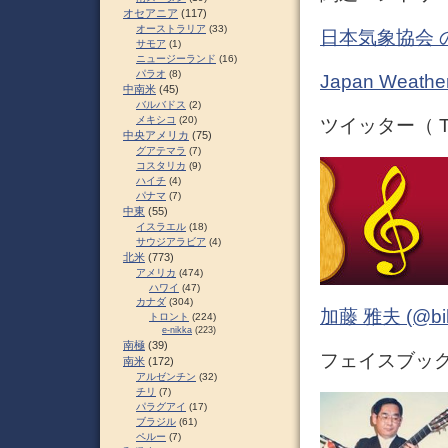
オセアニア
(117)
オーストラリア
(33)
日本気象協会 
サモア
(1)
ニュージーランド
(16)
パラオ
(8)
Japan Weat
中南米
(45)
バルバドス
(2)
メキシコ
(20)
ツイッター（ Tw
中央アメリカ
(75)
グアテマラ
(7)
コスタリカ
(9)
ハイチ
(4)
パナマ
(7)
中東
(55)
イスラエル
(18)
サウジアラビア
(4)
北米
(773)
アメリカ
(474)
ハワイ
(47)
カナダ
(304)
加藤 雅夫 (@bihor
トロント
(224)
e-nikka
(223)
南極
(39)
フェイスブック 
南米
(172)
アルゼンチン
(32)
チリ
(7)
パラグアイ
(17)
ブラジル
(61)
ペルー
(7)