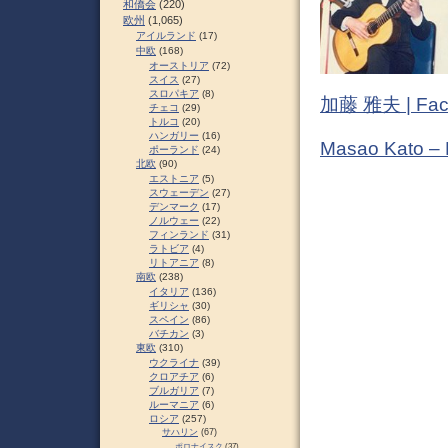
和僑会
(220)
欧州
(1,065)
アイルランド
(17)
中欧
(168)
オーストリア
(72)
スイス
(27)
スロパキア
(8)
加藤 雅夫 | Fac
チェコ
(29)
トルコ
(20)
ハンガリー
(16)
Masao Kato –
ポーランド
(24)
北欧
(90)
エストニア
(5)
スウェーデン
(27)
デンマーク
(17)
ノルウェー
(22)
フィンランド
(31)
ラトビア
(4)
リトアニア
(8)
南欧
(238)
イタリア
(136)
ギリシャ
(30)
スペイン
(86)
バチカン
(3)
東欧
(310)
ウクライナ
(39)
クロアチア
(6)
ブルガリア
(7)
ルーマニア
(6)
ロシア
(257)
サハリン
(67)
ポロナイスク
(37)