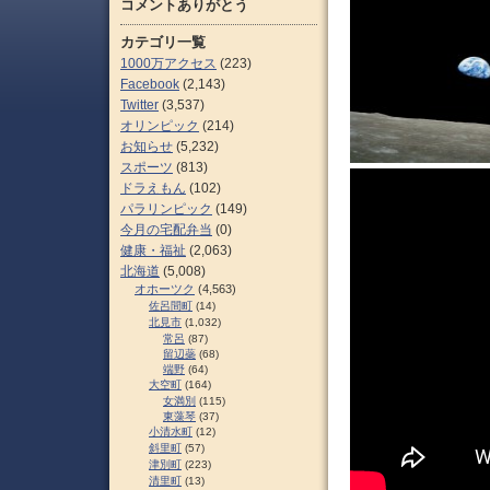
コメントありがとう
カテゴリ一覧
1000万アクセス
(223)
Facebook
(2,143)
Twitter
(3,537)
オリンピック
(214)
お知らせ
(5,232)
スポーツ
(813)
ドラえもん
(102)
パラリンピック
(149)
今月の宅配弁当
(0)
健康・福祉
(2,063)
北海道
(5,008)
オホーツク
(4,563)
佐呂間町
(14)
北見市
(1,032)
常呂
(87)
留辺蘂
(68)
端野
(64)
大空町
(164)
女満別
(115)
東藻琴
(37)
小清水町
(12)
斜里町
(57)
津別町
(223)
清里町
(13)