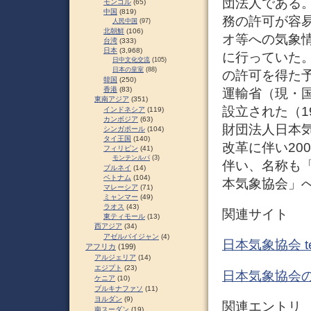
団法人である。
モンゴル
(65)
中国
(819)
務の許可が容
人民中国
(97)
北朝鮮
(106)
オ等への気象
台湾
(333)
日本
(3,968)
に行っていた。
日中文化交流
(105)
日本の皇室
(88)
の許可を得た予
韓国
(250)
香港
(83)
運輸省（現・
東南アジア
(351)
設立された（1
インドネシア
(119)
カンボジア
(63)
財団法人日本
シンガポール
(104)
タイ王国
(140)
改革に伴い20
フィリピン
(41)
モンテンルパ
(3)
伴い、名称も
ブルネイ
(14)
ベトナム
(104)
本気象協会」
マレーシア
(71)
ミャンマー
(49)
ラオス
(43)
関連サイト
東ティモール
(13)
西アジア
(34)
アゼルバイジャン
(4)
日本気象協会 te
アフリカ
(199)
アルジェリア
(14)
エジプト
(23)
日本気象協会
ケニア
(10)
ブルキナファソ
(11)
ヨルダン
(9)
関連エントリ
南スーダン
(19)