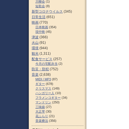
川柳会
(1)
短歌会
(8)
新型コロナウイルス
(345)
日常生活
(651)
映画
(770)
日本映画
(354)
現中映
(45)
津波
(366)
火山
(91)
環境
(944)
観光
(1,311)
配食サービス
(257)
今月の宅配弁当
(2)
防災・防犯
(752)
音楽
(2,638)
MIDI / MP3
(87)
ギター
(678)
クリスマス
(149)
ハンガリー人
(10)
フラメンコギター
(34)
マンドリン
(250)
三味線
(27)
大正琴
(30)
花ふらり
(21)
音楽療法
(356)