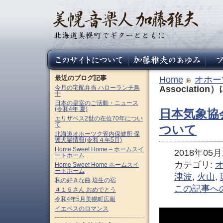
最近のブログ記事
Home
オホー
今月の宅配弁当 ハローランチ鳥
Associatio
十
日本の皇室のご活動・ニュース
(令和4年 夏)
日本気象協会（J
エリザベス2世の在位70年につい
て
ついて
北海道オホーツク管内保健所 保
護犬猫情報(令和４年5月)
Home Sweet Home – ホームスイ
2018年05月1
ートホーム
カテゴリ:
Home Sweet Home ホームスイ
ートホーム
津波
,
火山
,
私の好きな曲 埴生の宿
この記事へ
４１５さん おめでとう
令和4年5月美幌町広報
イエペスのロマンス