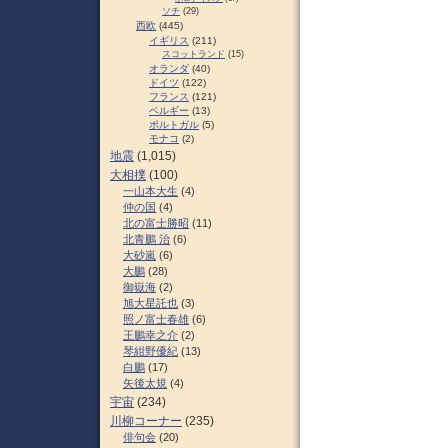
ソチ
(29)
西欧
(445)
イギリス
(211)
スコットランド
(15)
オランダ
(40)
ドイツ
(122)
フランス
(121)
ベルギー
(13)
ポルトガル
(5)
モナコ
(2)
地震
(1,015)
大相撲
(100)
一山本大生
(4)
仲の国
(4)
北の富士勝昭
(11)
北青鵬 治
(6)
大砂嵐
(6)
大鵬
(28)
御嶽海
(2)
旭大星託也
(3)
照ノ富士春雄
(6)
王鵬幸之介
(2)
琴紺野優紀
(13)
白鵬
(17)
矢後太規
(4)
宇宙
(234)
川柳コーナー
(235)
俳句会
(20)