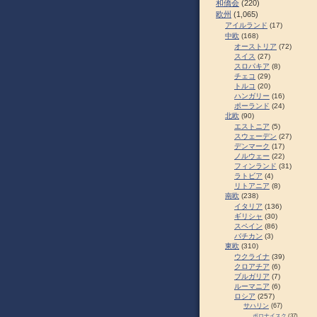
和僑会
(220)
欧州
(1,065)
アイルランド
(17)
中欧
(168)
オーストリア
(72)
スイス
(27)
スロパキア
(8)
チェコ
(29)
トルコ
(20)
ハンガリー
(16)
ポーランド
(24)
北欧
(90)
エストニア
(5)
スウェーデン
(27)
デンマーク
(17)
ノルウェー
(22)
フィンランド
(31)
ラトビア
(4)
リトアニア
(8)
南欧
(238)
イタリア
(136)
ギリシャ
(30)
スペイン
(86)
バチカン
(3)
東欧
(310)
ウクライナ
(39)
クロアチア
(6)
ブルガリア
(7)
ルーマニア
(6)
ロシア
(257)
サハリン
(67)
ポロナイスク
(37)