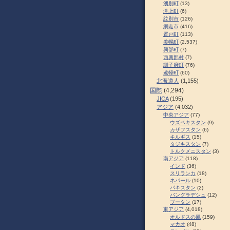
湧別町
(13)
滝上町
(6)
紋別市
(126)
網走市
(416)
置戸町
(113)
美幌町
(2,537)
興部町
(7)
西興部村
(7)
訓子府町
(76)
遠軽町
(60)
北海道人
(1,155)
国際
(4,294)
JICA
(195)
アジア
(4,032)
中央アジア
(77)
ウズベキスタン
(9)
カザフスタン
(6)
キルギス
(15)
タジキスタン
(7)
トルクメニスタン
(3)
南アジア
(118)
インド
(36)
スリランカ
(18)
ネパール
(10)
パキスタン
(2)
バングラデシュ
(12)
ブータン
(17)
東アジア
(4,018)
オルドスの風
(159)
マカオ
(48)