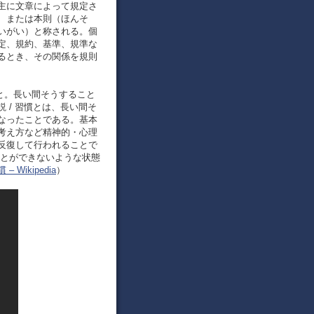
主に文章によって規定さ
、または本則（ほんそ
いがい）と称される。個
定、規約、基準、規準な
るとき、その関係を規則
こと。長い間そうすること
 / 習慣とは、長い間そ
なったことである。基本
考え方など精神的・心理
反復して行われることで
ことができないような状態
 – Wikipedia
）