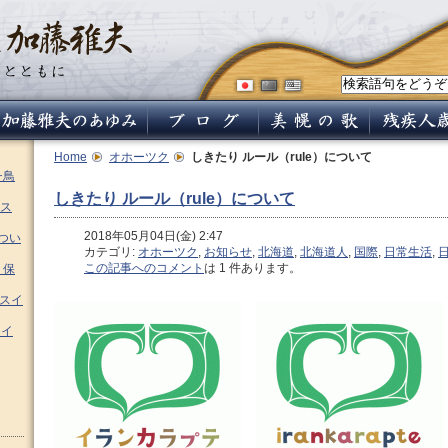
Home
オホーツク
しきたり ルール（rule）について
チ鳥
しきたり ルール（rule）について
ス
2018年05月04日(金) 2:47
つい
カテゴリ:
オホーツク
,
お知らせ
,
北海道
,
北海道人
,
国際
,
日常生活
,
この記事へのコメント
は 1 件あります。
 保
ムスイ
スイ