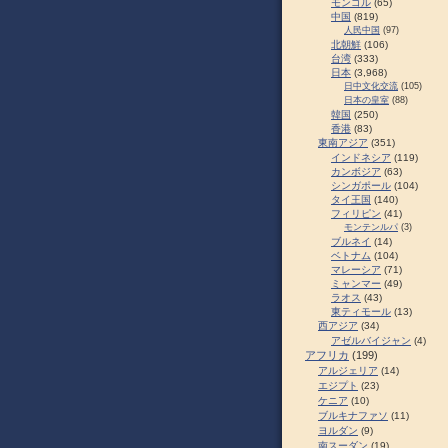
モンゴル
(65)
中国
(819)
人民中国
(97)
北朝鮮
(106)
台湾
(333)
日本
(3,968)
日中文化交流
(105)
日本の皇室
(88)
韓国
(250)
香港
(83)
東南アジア
(351)
インドネシア
(119)
カンボジア
(63)
シンガポール
(104)
タイ王国
(140)
フィリピン
(41)
モンテンルパ
(3)
ブルネイ
(14)
ベトナム
(104)
マレーシア
(71)
ミャンマー
(49)
ラオス
(43)
東ティモール
(13)
西アジア
(34)
アゼルバイジャン
(4)
アフリカ
(199)
アルジェリア
(14)
エジプト
(23)
ケニア
(10)
ブルキナファソ
(11)
ヨルダン
(9)
南スーダン
(19)