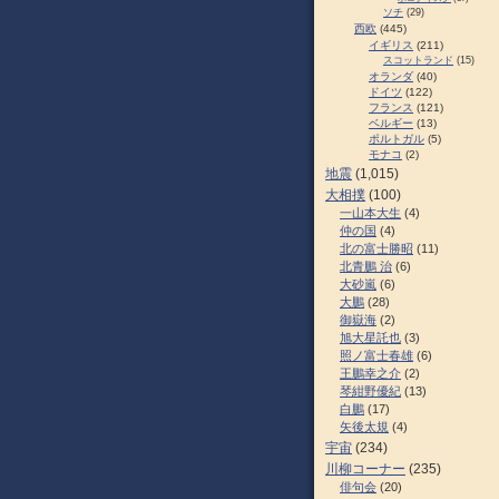
ソチ
(29)
西欧
(445)
イギリス
(211)
スコットランド
(15)
オランダ
(40)
ドイツ
(122)
フランス
(121)
ベルギー
(13)
ポルトガル
(5)
モナコ
(2)
地震
(1,015)
大相撲
(100)
一山本大生
(4)
仲の国
(4)
北の富士勝昭
(11)
北青鵬 治
(6)
大砂嵐
(6)
大鵬
(28)
御嶽海
(2)
旭大星託也
(3)
照ノ富士春雄
(6)
王鵬幸之介
(2)
琴紺野優紀
(13)
白鵬
(17)
矢後太規
(4)
宇宙
(234)
川柳コーナー
(235)
俳句会
(20)