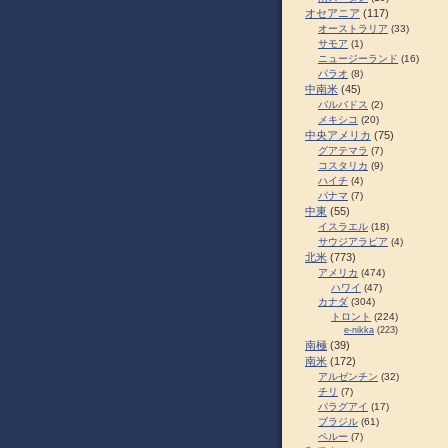
オセアニア
(117)
オーストラリア
(33)
サモア
(1)
ニュージーランド
(16)
パラオ
(8)
中南米
(45)
バルバドス
(2)
メキシコ
(20)
中央アメリカ
(75)
グアテマラ
(7)
コスタリカ
(9)
ハイチ
(4)
パナマ
(7)
中東
(55)
イスラエル
(18)
サウジアラビア
(4)
北米
(773)
アメリカ
(474)
ハワイ
(47)
カナダ
(304)
トロント
(224)
e-nikka
(223)
南極
(39)
南米
(172)
アルゼンチン
(32)
チリ
(7)
パラグアイ
(17)
ブラジル
(61)
ペルー
(7)