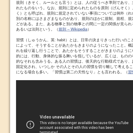
規則（きそく、ルールとも言う）とは、人の従うべき準則であり、
れたものをいう。なお、規則に定められたものを原則（げんそく）
く）とも呼ばれ、規則に規定されていない事項については例外（れ
別の名称にはさまざまなものがあり、規則のほかに規制、規程、規
どがある。また、ある物事と別の物事との間に一定の関係が見られ
あるいは法則という。（
規則 – Wikipedia
）
習慣（しゅうかん、英: habit）とは、日常の決まりきった行いの
によって、そうすることがあたかもきまりのようになったこと。概説
れを繰り返し行うことで、あたかもそうすることがきまりのように
的には、行動、身体的な振る舞いを指しているが、広くは、ものの
的なそれも含みうる。ある人の習慣は、後天的な行動様式であり、
固定化され、いつしか その人とその人の習慣を切り離して考える
になる場合も多い。「習慣は第二の天性なり」とも言われる。（
習慣