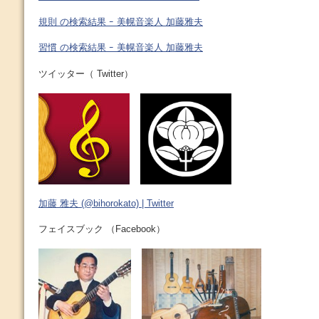
規則 の検索結果 ｰ 美幌音楽人 加藤雅夫
習慣 の検索結果 ｰ 美幌音楽人 加藤雅夫
ツイッター（ Twitter）
加藤 雅夫 (@bihorokato) | Twitter
フェイスブック （Facebook）