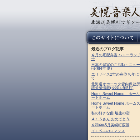
最近のブログ記事
今月の宅配弁当 ハローラン
十
日本の皇室のご活動・ニュー
(令和4年 夏)
エリザベス2世の在位70年に
て
北海道オホーツク管内保健所
護犬猫情報(令和４年5月)
Home Sweet Home – ホー
ートホーム
Home Sweet Home ホーム
ートホーム
私の好きな曲 埴生の宿
４１５さん おめでとう
令和4年5月美幌町広報
イエペスのロマンス