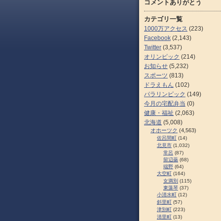
コメントありがとう
カテゴリ一覧
1000万アクセス
(223)
Facebook
(2,143)
Twitter
(3,537)
オリンピック
(214)
お知らせ
(5,232)
スポーツ
(813)
ドラえもん
(102)
パラリンピック
(149)
今月の宅配弁当
(0)
健康・福祉
(2,063)
北海道
(5,008)
オホーツク
(4,563)
佐呂間町
(14)
北見市
(1,032)
常呂
(87)
留辺蘂
(68)
端野
(64)
大空町
(164)
女満別
(115)
東藻琴
(37)
小清水町
(12)
斜里町
(57)
津別町
(223)
清里町
(13)