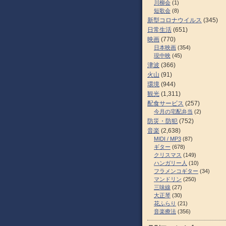
川柳会
(1)
短歌会
(8)
新型コロナウイルス
(345)
日常生活
(651)
映画
(770)
日本映画
(354)
現中映
(45)
津波
(366)
火山
(91)
環境
(944)
観光
(1,311)
配食サービス
(257)
今月の宅配弁当
(2)
防災・防犯
(752)
音楽
(2,638)
MIDI / MP3
(87)
ギター
(678)
クリスマス
(149)
ハンガリー人
(10)
フラメンコギター
(34)
マンドリン
(250)
三味線
(27)
大正琴
(30)
花ふらり
(21)
音楽療法
(356)