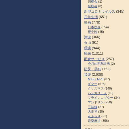
川柳会
(1)
短歌会
(8)
新型コロナウイルス
(345)
日常生活
(651)
映画
(770)
日本映画
(354)
現中映
(45)
津波
(366)
火山
(91)
環境
(944)
観光
(1,311)
配食サービス
(257)
今月の宅配弁当
(2)
防災・防犯
(752)
音楽
(2,638)
MIDI / MP3
(87)
ギター
(678)
クリスマス
(149)
ハンガリー人
(10)
フラメンコギター
(34)
マンドリン
(250)
三味線
(27)
大正琴
(30)
花ふらり
(21)
音楽療法
(356)