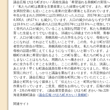
議会広報 びほろ町ぎかい / 高校生議会「希望溢れる美幌町の実現
/ 「私たちの町は農業を主要産業とした緑豊かな町です。また、町
女満別空港にも近いことから道東の交通の要衝とも言われています
年生が生まれた2000年には23,900人だった人口は、2017年末には19
4,000人（約17％）も減少しています。人口の減少のみならず少子高
は19.8％だった高齢者の人口比率は2017年には33.9％へと増加
く世代の人口が減少していることも深刻な問題です。私たち美幌高
育った生徒もそうでない生徒も、16歳から18歳までの３年間、青
す。人口が減り続け、美幌高校への入学生も少なくなり、母校がな
とになれば、それはとても悲しいことです。この先、今より町が活
者世代の割合が増加し、美幌高校の生徒も増え、私たちの卒業後も
母校の話題が聞こえてくるようになって欲しいと願っています。よ
幌町の未来に希望が溢れるよう、この町を愛し、私たちの町をより
しまないことはもちろん、周囲の人々へ働きかけ、より多くの人々
めに全力を尽くすことを決意し、ここに表明します。以上、決議し
あとがき / 早くも町議会議員任期４年の最終年になりました。明
実現に向けて、しっかりと議論を重ねてまいります。６月定例会の
ています。議会広報は「議会の活動を町民に知っていただくこと」
議会と町民をつなぐ媒体として「伝えたいこと・町民が知りたいこ
作業を行っています。ご意見、感想をお待ちしています。広報の発行
月・2月の年4回です。（議会運営委員会）びほろ町 ぎかい No.228 平
海道美幌町議会（
議会広報 びほろ町ぎかい | 美幌町
）
関連サイト