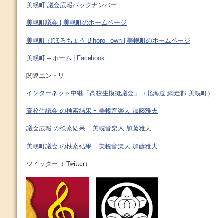
美幌町 議会広報バックナンバー
美幌町議会 | 美幌町のホームページ
美幌町 びほろちょう Bihoro Town | 美幌町のホームページ
美幌町 – ホーム | Facebook
関連エントリ
インターネット中継「高校生模擬議会」（北海道 網走郡 美幌町） ｰ
高校生議会 の検索結果 ｰ 美幌音楽人 加藤雅夫
議会広報 の検索結果 ｰ 美幌音楽人 加藤雅夫
美幌町議会 の検索結果 ｰ 美幌音楽人 加藤雅夫
ツイッター（ Twitter）