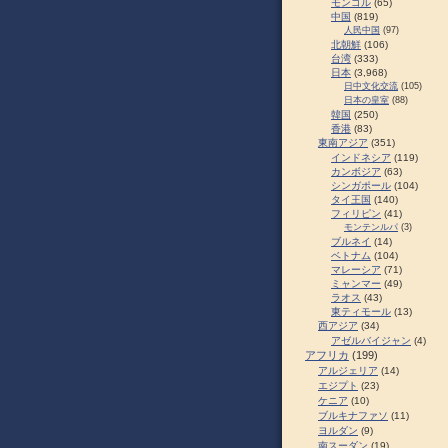
モンゴル
(65)
中国
(819)
人民中国
(97)
北朝鮮
(106)
台湾
(333)
日本
(3,968)
日中文化交流
(105)
日本の皇室
(88)
韓国
(250)
香港
(83)
東南アジア
(351)
インドネシア
(119)
カンボジア
(63)
シンガポール
(104)
タイ王国
(140)
フィリピン
(41)
モンテンルパ
(3)
ブルネイ
(14)
ベトナム
(104)
マレーシア
(71)
ミャンマー
(49)
ラオス
(43)
東ティモール
(13)
西アジア
(34)
アゼルバイジャン
(4)
アフリカ
(199)
アルジェリア
(14)
エジプト
(23)
ケニア
(10)
ブルキナファソ
(11)
ヨルダン
(9)
南スーダン
(19)