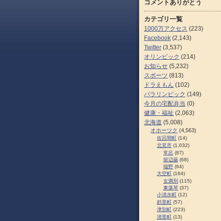
コメントありがとう
カテゴリ一覧
1000万アクセス
(223)
Facebook
(2,143)
Twitter
(3,537)
オリンピック
(214)
お知らせ
(5,232)
スポーツ
(813)
ドラえもん
(102)
パラリンピック
(149)
今月の宅配弁当
(0)
健康・福祉
(2,063)
北海道
(5,008)
オホーツク
(4,563)
佐呂間町
(14)
北見市
(1,032)
常呂
(87)
留辺蘂
(68)
端野
(64)
大空町
(164)
女満別
(115)
東藻琴
(37)
小清水町
(12)
斜里町
(57)
津別町
(223)
清里町
(13)