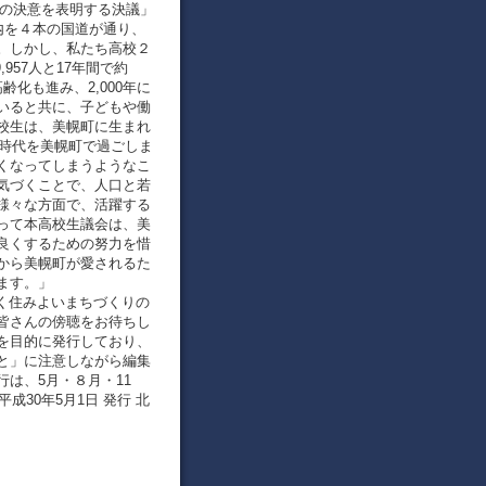
への決意を表明する決議」
内を４本の国道が通り、
。しかし、私たち高校２
,957人と17年間で約
齢化も進み、2,000年に
していると共に、子どもや働
校生は、美幌町に生まれ
春時代を美幌町で過ごしま
くなってしまうようなこ
気づくことで、人口と若
様々な方面で、活躍する
って本高校生議会は、美
良くするための努力を惜
から美幌町が愛されるた
ます。」
るく住みよいまちづくりの
皆さんの傍聴をお待ちし
を目的に発行しており、
と」に注意しながら編集
は、5月・８月・11
成30年5月1日 発行 北