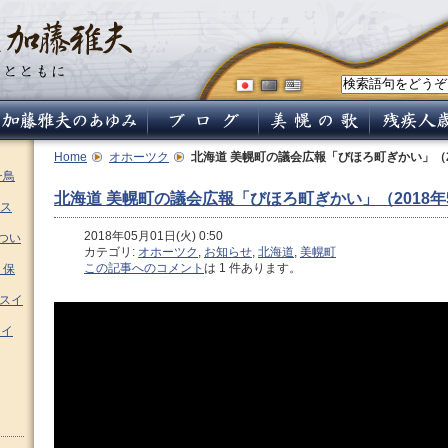
Home
オホーツク
北海道 美幌町の議会広報「びほろ町ぎかい」（2
チ鳥
北海道 美幌町の議会広報「びほろ町ぎかい」（2018年
ス
2018年05月01日(火) 0:50
つい
カテゴリ:
オホーツク
,
お知らせ
,
北海道
,
美幌町
この記事へのコメント
は 1 件あります。
 保
ムスイ
スイ