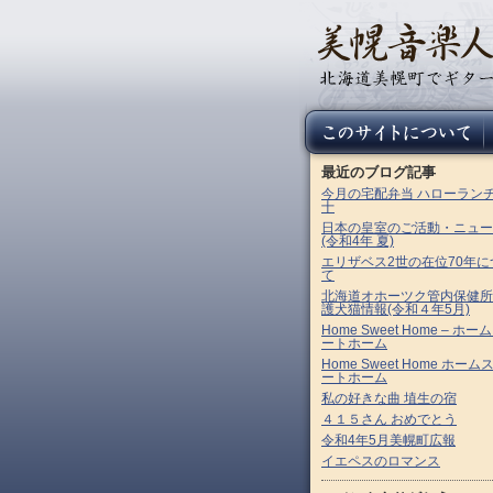
最近のブログ記事
今月の宅配弁当 ハローラン
十
日本の皇室のご活動・ニュー
(令和4年 夏)
エリザベス2世の在位70年に
て
北海道オホーツク管内保健所
護犬猫情報(令和４年5月)
Home Sweet Home – ホー
ートホーム
Home Sweet Home ホーム
ートホーム
私の好きな曲 埴生の宿
４１５さん おめでとう
令和4年5月美幌町広報
イエペスのロマンス