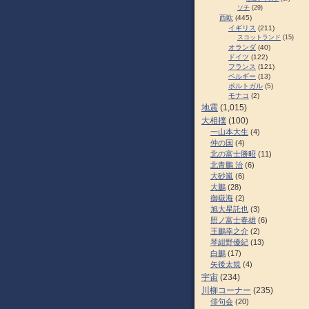
ソチ
(29)
西欧
(445)
イギリス
(211)
スコットランド
(15)
オランダ
(40)
ドイツ
(122)
フランス
(121)
ベルギー
(13)
ポルトガル
(5)
モナコ
(2)
地震
(1,015)
大相撲
(100)
一山本大生
(4)
仲の国
(4)
北の富士勝昭
(11)
北青鵬 治
(6)
大砂嵐
(6)
大鵬
(28)
御嶽海
(2)
旭大星託也
(3)
照ノ富士春雄
(6)
王鵬幸之介
(2)
琴紺野優紀
(13)
白鵬
(17)
矢後太規
(4)
宇宙
(234)
川柳コーナー
(235)
俳句会
(20)