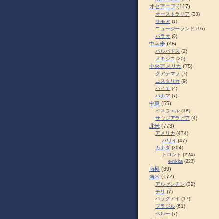
オセアニア
(117)
オーストラリア
(33)
サモア
(1)
ニュージーランド
(16)
パラオ
(8)
中南米
(45)
バルバドス
(2)
メキシコ
(20)
中央アメリカ
(75)
グアテマラ
(7)
コスタリカ
(9)
ハイチ
(4)
パナマ
(7)
中東
(55)
イスラエル
(18)
サウジアラビア
(4)
北米
(773)
アメリカ
(474)
ハワイ
(47)
カナダ
(304)
トロント
(224)
e-nikka
(223)
南極
(39)
南米
(172)
アルゼンチン
(32)
チリ
(7)
パラグアイ
(17)
ブラジル
(61)
ペルー
(7)