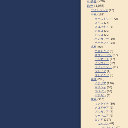
和僑会
(220)
欧州
(1,065)
アイルランド
(17)
中欧
(168)
オーストリア
(72)
スイス
(27)
スロパキア
(8)
チェコ
(29)
トルコ
(20)
ハンガリー
(16)
ポーランド
(24)
北欧
(90)
エストニア
(5)
スウェーデン
(27)
デンマーク
(17)
ノルウェー
(22)
フィンランド
(31)
ラトビア
(4)
リトアニア
(8)
南欧
(238)
イタリア
(136)
ギリシャ
(30)
スペイン
(86)
バチカン
(3)
東欧
(310)
ウクライナ
(39)
クロアチア
(6)
ブルガリア
(7)
ルーマニア
(6)
ロシア
(257)
サハリン
(67)
ポロナイスク
(37)