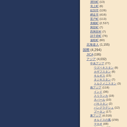
湧別町
(13)
滝上町
(6)
紋別市
(126)
網走市
(416)
置戸町
(113)
美幌町
(2,537)
興部町
(7)
西興部村
(7)
訓子府町
(76)
遠軽町
(60)
北海道人
(1,155)
国際
(4,294)
JICA
(195)
アジア
(4,032)
中央アジア
(77)
ウズベキスタン
(9)
カザフスタン
(6)
キルギス
(15)
タジキスタン
(7)
トルクメニスタン
(3)
南アジア
(118)
インド
(36)
スリランカ
(18)
ネパール
(10)
パキスタン
(2)
バングラデシュ
(12)
ブータン
(17)
東アジア
(4,018)
オルドスの風
(159)
マカオ
(48)