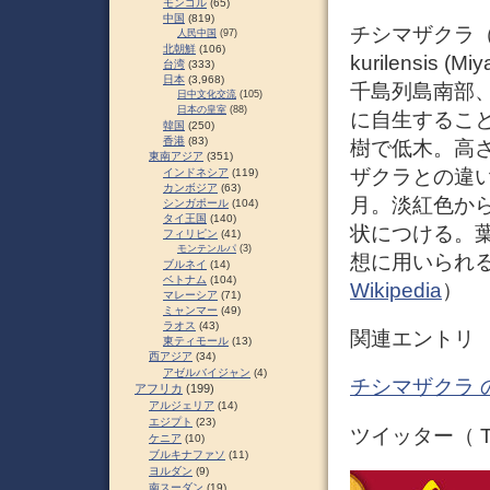
モンゴル
(65)
中国
(819)
チシマザクラ（千島桜
人民中国
(97)
北朝鮮
(106)
kurilensis
台湾
(333)
日本
(3,968)
千島列島南部
日中文化交流
(105)
日本の皇室
(88)
に自生するこ
韓国
(250)
香港
(83)
樹で低木。高さ
東南アジア
(351)
ザクラとの違い
インドネシア
(119)
カンボジア
(63)
月。淡紅色から
シンガポール
(104)
タイ王国
(140)
状につける。
フィリピン
(41)
モンテンルパ
(3)
想に用いられ
ブルネイ
(14)
ベトナム
(104)
Wikipedia
）
マレーシア
(71)
ミャンマー
(49)
ラオス
(43)
関連エントリ
東ティモール
(13)
西アジア
(34)
アゼルバイジャン
(4)
チシマザクラ 
アフリカ
(199)
アルジェリア
(14)
エジプト
(23)
ツイッター（ Tw
ケニア
(10)
ブルキナファソ
(11)
ヨルダン
(9)
南スーダン
(19)