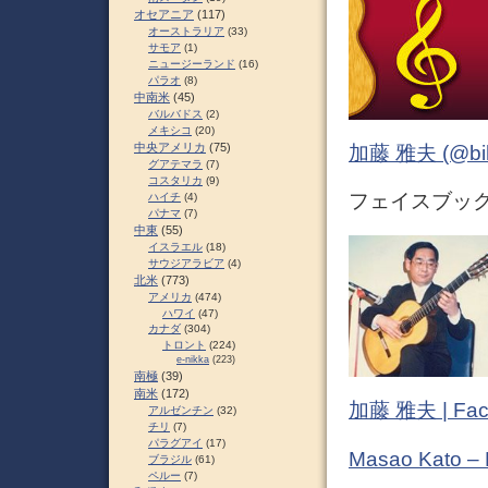
オセアニア
(117)
オーストラリア
(33)
サモア
(1)
ニュージーランド
(16)
パラオ
(8)
中南米
(45)
バルバドス
(2)
メキシコ
(20)
中央アメリカ
(75)
加藤 雅夫 (@bihor
グアテマラ
(7)
コスタリカ
(9)
フェイスブック 
ハイチ
(4)
パナマ
(7)
中東
(55)
イスラエル
(18)
サウジアラビア
(4)
北米
(773)
アメリカ
(474)
ハワイ
(47)
カナダ
(304)
トロント
(224)
e-nikka
(223)
南極
(39)
南米
(172)
加藤 雅夫 | Fac
アルゼンチン
(32)
チリ
(7)
パラグアイ
(17)
Masao Kato –
ブラジル
(61)
ペルー
(7)