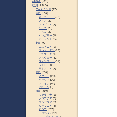
和僑会
(220)
欧州
(1,065)
アイルランド
(17)
中欧
(168)
オーストリア
(72)
スイス
(27)
スロパキア
(8)
チェコ
(29)
トルコ
(20)
ハンガリー
(16)
ポーランド
(24)
北欧
(90)
エストニア
(5)
スウェーデン
(27)
デンマーク
(17)
ノルウェー
(22)
フィンランド
(31)
ラトビア
(4)
リトアニア
(8)
南欧
(238)
イタリア
(136)
ギリシャ
(30)
スペイン
(86)
バチカン
(3)
東欧
(310)
ウクライナ
(39)
クロアチア
(6)
ブルガリア
(7)
ルーマニア
(6)
ロシア
(257)
サハリン
(67)
ポロナイスク
(37)