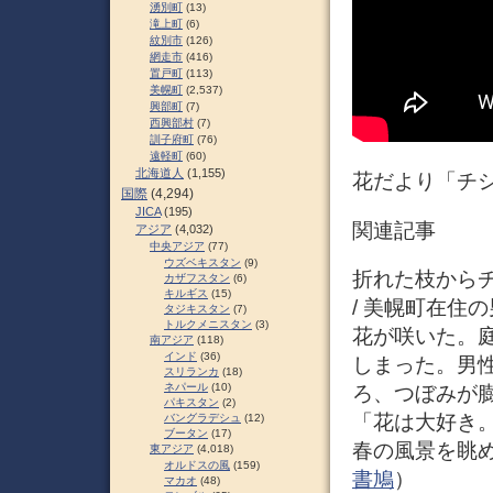
湧別町
(13)
滝上町
(6)
紋別市
(126)
網走市
(416)
置戸町
(113)
美幌町
(2,537)
興部町
(7)
西興部村
(7)
訓子府町
(76)
遠軽町
(60)
北海道人
(1,155)
花だより「チ
国際
(4,294)
JICA
(195)
関連記事
アジア
(4,032)
中央アジア
(77)
ウズベキスタン
(9)
折れた枝からチ
カザフスタン
(6)
キルギス
(15)
/ 美幌町在住
タジキスタン
(7)
トルクメニスタン
(3)
花が咲いた。
南アジア
(118)
インド
(36)
しまった。男
スリランカ
(18)
ネパール
(10)
ろ、つぼみが膨
パキスタン
(2)
「花は大好き
バングラデシュ
(12)
ブータン
(17)
春の風景を眺め
東アジア
(4,018)
オルドスの風
(159)
書鳩
）
マカオ
(48)