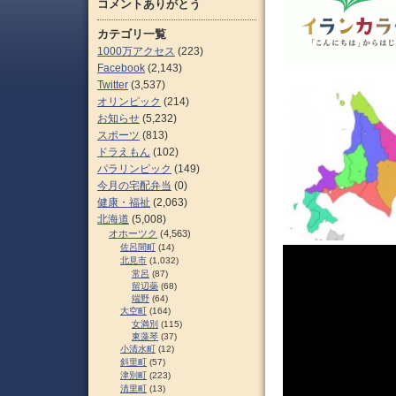
コメントありがとう
カテゴリ一覧
1000万アクセス
(223)
Facebook
(2,143)
Twitter
(3,537)
オリンピック
(214)
お知らせ
(5,232)
スポーツ
(813)
ドラえもん
(102)
パラリンピック
(149)
今月の宅配弁当
(0)
健康・福祉
(2,063)
北海道
(5,008)
オホーツク
(4,563)
佐呂間町
(14)
北見市
(1,032)
常呂
(87)
留辺蘂
(68)
端野
(64)
大空町
(164)
女満別
(115)
東藻琴
(37)
小清水町
(12)
斜里町
(57)
津別町
(223)
清里町
(13)