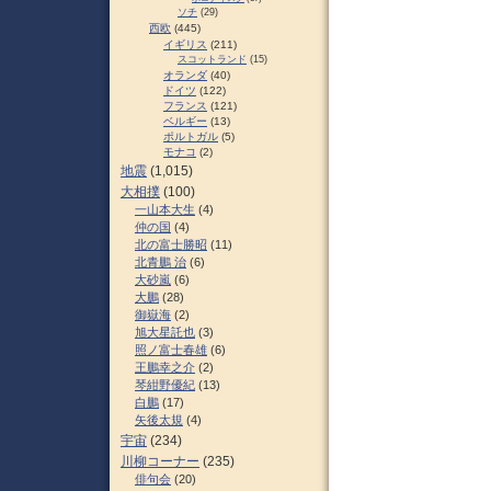
ソチ
(29)
西欧
(445)
イギリス
(211)
スコットランド
(15)
オランダ
(40)
ドイツ
(122)
フランス
(121)
ベルギー
(13)
ポルトガル
(5)
モナコ
(2)
地震
(1,015)
大相撲
(100)
一山本大生
(4)
仲の国
(4)
北の富士勝昭
(11)
北青鵬 治
(6)
大砂嵐
(6)
大鵬
(28)
御嶽海
(2)
旭大星託也
(3)
照ノ富士春雄
(6)
王鵬幸之介
(2)
琴紺野優紀
(13)
白鵬
(17)
矢後太規
(4)
宇宙
(234)
川柳コーナー
(235)
俳句会
(20)