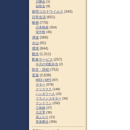
川柳会
(1)
短歌会
(8)
新型コロナウイルス
(345)
日常生活
(651)
映画
(770)
日本映画
(354)
現中映
(45)
津波
(366)
火山
(91)
環境
(944)
観光
(1,311)
配食サービス
(257)
今月の宅配弁当
(2)
防災・防犯
(752)
音楽
(2,638)
MIDI / MP3
(87)
ギター
(678)
クリスマス
(149)
ハンガリー人
(10)
フラメンコギター
(34)
マンドリン
(250)
三味線
(27)
大正琴
(30)
花ふらり
(21)
音楽療法
(356)