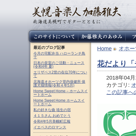
最近のブログ記事
Home
オホー
今月の宅配弁当 ハローランチ鳥
十
花だより「
日本の皇室のご活動・ニュース
(令和4年 夏)
エリザベス2世の在位70年につい
て
2018年04月2
北海道オホーツク管内保健所 保
カテゴリ:
護犬猫情報(令和４年5月)
Home Sweet Home – ホームスイ
この記事へ
ートホーム
Home Sweet Home ホームスイ
ートホーム
私の好きな曲 埴生の宿
４１５さん おめでとう
令和4年5月美幌町広報
イエペスのロマンス