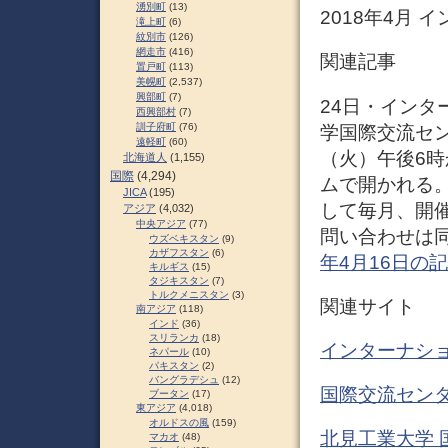
湧別町
(13)
2018年4月
滝上町
(6)
紋別市
(126)
網走市
(416)
関連記事
置戸町
(113)
美幌町
(2,537)
興部町
(7)
24日・インター
西興部村
(7)
訓子府町
(76)
学国際交流セン
遠軽町
(60)
（火）午後6
北海道人
(1,155)
国際
(4,294)
ムで開かれる
JICA
(195)
して毎月、開
アジア
(4,032)
中央アジア
(77)
問い合わせは同セ
ウズベキスタン
(9)
カザフスタン
(6)
年4月16日の
キルギス
(15)
タジキスタン
(7)
トルクメニスタン
(3)
関連サイト
南アジア
(118)
インド
(36)
スリランカ
(18)
インターナショ
ネパール
(10)
パキスタン
(2)
バングラデシュ
(12)
国際交流センタ
ブータン
(17)
東アジア
(4,018)
オルドスの風
(159)
北見工業大学 国際交流
マカオ
(48)