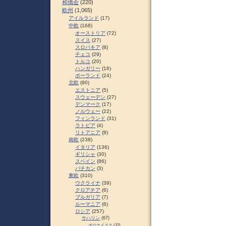
和僑会
(220)
欧州
(1,065)
アイルランド
(17)
中欧
(168)
オーストリア
(72)
スイス
(27)
スロパキア
(8)
チェコ
(29)
トルコ
(20)
ハンガリー
(16)
ポーランド
(24)
北欧
(90)
エストニア
(5)
スウェーデン
(27)
デンマーク
(17)
ノルウェー
(22)
フィンランド
(31)
ラトビア
(4)
リトアニア
(8)
南欧
(238)
イタリア
(136)
ギリシャ
(30)
スペイン
(86)
バチカン
(3)
東欧
(310)
ウクライナ
(39)
クロアチア
(6)
ブルガリア
(7)
ルーマニア
(6)
ロシア
(257)
サハリン
(67)
ポロナイスク
(37)