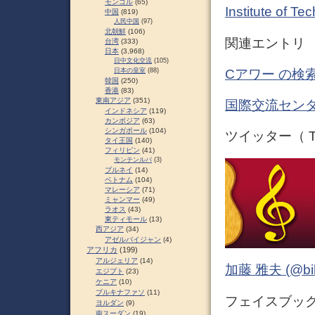
モンゴル
(65)
Institute of 
中国
(819)
人民中国
(97)
北朝鮮
(106)
関連エントリ
台湾
(333)
日本
(3,968)
日中文化交流
(105)
Cアワー の検索
日本の皇室
(88)
韓国
(250)
香港
(83)
東南アジア
(351)
国際交流センタ
インドネシア
(119)
カンボジア
(63)
シンガポール
(104)
ツイッター（ Tw
タイ王国
(140)
フィリピン
(41)
モンテンルパ
(3)
ブルネイ
(14)
ベトナム
(104)
マレーシア
(71)
ミャンマー
(49)
ラオス
(43)
東ティモール
(13)
西アジア
(34)
アゼルバイジャン
(4)
アフリカ
(199)
アルジェリア
(14)
加藤 雅夫 (@bihor
エジプト
(23)
ケニア
(10)
ブルキナファソ
(11)
フェイスブック 
ヨルダン
(9)
南スーダン
(19)