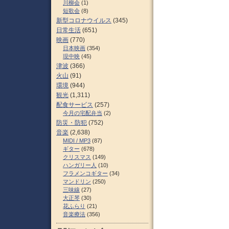
川柳会
(1)
短歌会
(8)
新型コロナウイルス
(345)
日常生活
(651)
映画
(770)
日本映画
(354)
現中映
(45)
津波
(366)
火山
(91)
環境
(944)
観光
(1,311)
配食サービス
(257)
今月の宅配弁当
(2)
防災・防犯
(752)
音楽
(2,638)
MIDI / MP3
(87)
ギター
(678)
クリスマス
(149)
ハンガリー人
(10)
フラメンコギター
(34)
マンドリン
(250)
三味線
(27)
大正琴
(30)
花ふらり
(21)
音楽療法
(356)