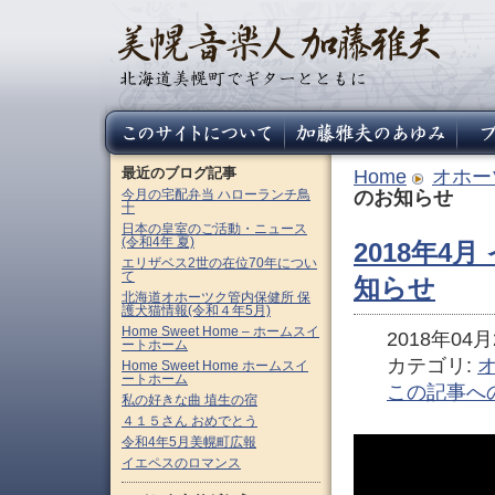
最近のブログ記事
Home
オホー
今月の宅配弁当 ハローランチ鳥
のお知らせ
十
日本の皇室のご活動・ニュース
(令和4年 夏)
2018年4
エリザベス2世の在位70年につい
て
知らせ
北海道オホーツク管内保健所 保
護犬猫情報(令和４年5月)
Home Sweet Home – ホームスイ
2018年04月2
ートホーム
カテゴリ:
Home Sweet Home ホームスイ
ートホーム
この記事へ
私の好きな曲 埴生の宿
４１５さん おめでとう
令和4年5月美幌町広報
イエペスのロマンス