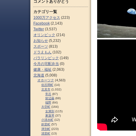
コメントありがとう
カテゴリ一覧
1000万アクセス
(223)
Facebook
(2,143)
Twitter
(3,537)
オリンピック
(214)
お知らせ
(5,232)
スポーツ
(813)
ドラえもん
(102)
パラリンピック
(149)
今月の宅配弁当
(0)
健康・福祉
(2,063)
北海道
(5,008)
オホーツク
(4,563)
佐呂間町
(14)
北見市
(1,032)
常呂
(87)
留辺蘂
(68)
端野
(64)
大空町
(164)
女満別
(115)
東藻琴
(37)
小清水町
(12)
斜里町
(57)
津別町
(223)
清里町
(13)