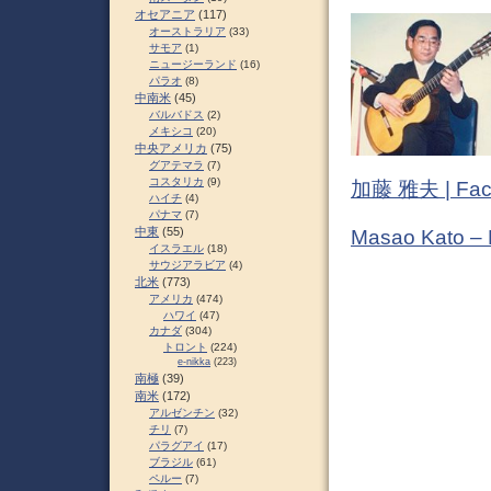
オセアニア
(117)
オーストラリア
(33)
サモア
(1)
ニュージーランド
(16)
パラオ
(8)
中南米
(45)
バルバドス
(2)
メキシコ
(20)
中央アメリカ
(75)
グアテマラ
(7)
コスタリカ
(9)
加藤 雅夫 | Fac
ハイチ
(4)
パナマ
(7)
中東
(55)
Masao Kato –
イスラエル
(18)
サウジアラビア
(4)
北米
(773)
アメリカ
(474)
ハワイ
(47)
カナダ
(304)
トロント
(224)
e-nikka
(223)
南極
(39)
南米
(172)
アルゼンチン
(32)
チリ
(7)
パラグアイ
(17)
ブラジル
(61)
ペルー
(7)