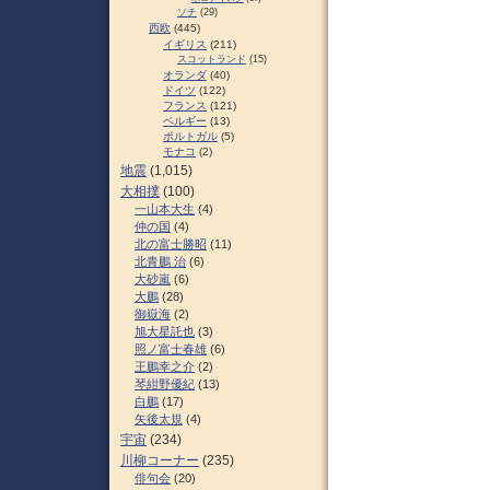
ソチ
(29)
西欧
(445)
イギリス
(211)
スコットランド
(15)
オランダ
(40)
ドイツ
(122)
フランス
(121)
ベルギー
(13)
ポルトガル
(5)
モナコ
(2)
地震
(1,015)
大相撲
(100)
一山本大生
(4)
仲の国
(4)
北の富士勝昭
(11)
北青鵬 治
(6)
大砂嵐
(6)
大鵬
(28)
御嶽海
(2)
旭大星託也
(3)
照ノ富士春雄
(6)
王鵬幸之介
(2)
琴紺野優紀
(13)
白鵬
(17)
矢後太規
(4)
宇宙
(234)
川柳コーナー
(235)
俳句会
(20)