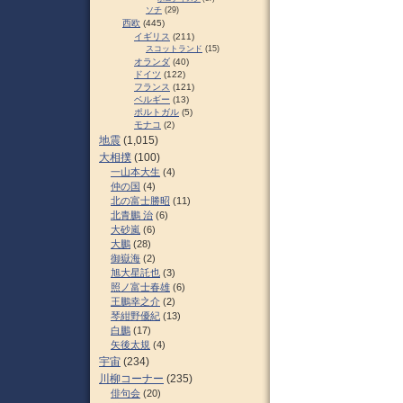
ソチ
(29)
西欧
(445)
イギリス
(211)
スコットランド
(15)
オランダ
(40)
ドイツ
(122)
フランス
(121)
ベルギー
(13)
ポルトガル
(5)
モナコ
(2)
地震
(1,015)
大相撲
(100)
一山本大生
(4)
仲の国
(4)
北の富士勝昭
(11)
北青鵬 治
(6)
大砂嵐
(6)
大鵬
(28)
御嶽海
(2)
旭大星託也
(3)
照ノ富士春雄
(6)
王鵬幸之介
(2)
琴紺野優紀
(13)
白鵬
(17)
矢後太規
(4)
宇宙
(234)
川柳コーナー
(235)
俳句会
(20)