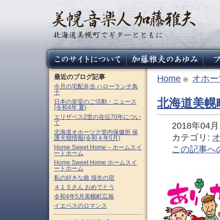
最近のブログ記事
Home
オホー
今月の宅配弁当 ハローランチ鳥
十
北海道美幌
日本の皇室のご活動・ニュース
(令和4年 夏)
エリザベス2世の在位70年につい
て
2018年04月1
北海道オホーツク管内保健所 保
カテゴリ:
護犬猫情報(令和４年5月)
Home Sweet Home – ホームスイ
この記事へ
ートホーム
Home Sweet Home ホームスイ
ートホーム
私の好きな曲 埴生の宿
４１５さん おめでとう
令和4年5月美幌町広報
イエペスのロマンス