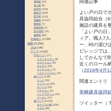
関連記事
湧別町
(13)
滝上町
(6)
紋別市
(126)
よい戸の日でボ
網走市
(416)
置戸町
(113)
具協同組合（6
美幌町
(2,537)
施設の建具を整
興部町
(7)
西興部村
(7)
「よい戸の日
訓子府町
(76)
遠軽町
(60)
ィア。職人7
北海道人
(1,155)
ー、峠の湯び
国際
(4,294)
JICA
(195)
ビレッジでは
アジア
(4,032)
中央アジア
(77)
してかんなで
ウズベキスタン
(9)
近くのロール網
カザフスタン
(6)
キルギス
(15)
（
2018年4月
タジキスタン
(7)
トルクメニスタン
(3)
南アジア
(118)
関連エントリ
インド
(36)
スリランカ
(18)
ネパール
(10)
パキスタン
(2)
美幌建具協同組
バングラデシュ
(12)
ブータン
(17)
東アジア
(4,018)
ツイッター（ Tw
オルドスの風
(159)
マカオ
(48)