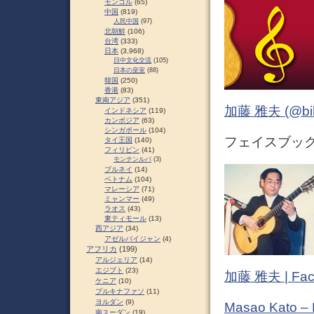
モンゴル
(65)
中国
(819)
人民中国
(97)
北朝鮮
(106)
台湾
(333)
日本
(3,968)
日中文化交流
(105)
日本の皇室
(88)
韓国
(250)
香港
(83)
東南アジア
(351)
加藤 雅夫 (@bihor
インドネシア
(119)
カンボジア
(63)
シンガポール
(104)
フェイスブック 
タイ王国
(140)
フィリピン
(41)
モンテンルパ
(3)
ブルネイ
(14)
ベトナム
(104)
マレーシア
(71)
ミャンマー
(49)
ラオス
(43)
東ティモール
(13)
西アジア
(34)
アゼルバイジャン
(4)
アフリカ
(199)
アルジェリア
(14)
エジプト
(23)
加藤 雅夫 | Fac
ケニア
(10)
ブルキナファソ
(11)
ヨルダン
(9)
Masao Kato –
南スーダン
(19)