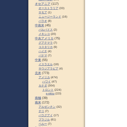
オセアニア
(117)
オーストラリア
(33)
サモア
(1)
ニュージーランド
(16)
パラオ
(8)
中南米
(45)
バルバドス
(2)
メキシコ
(20)
中央アメリカ
(75)
グアテマラ
(7)
コスタリカ
(9)
ハイチ
(4)
パナマ
(7)
中東
(55)
イスラエル
(18)
サウジアラビア
(4)
北米
(773)
アメリカ
(474)
ハワイ
(47)
カナダ
(304)
トロント
(224)
e-nikka
(223)
南極
(39)
南米
(172)
アルゼンチン
(32)
チリ
(7)
パラグアイ
(17)
ブラジル
(61)
ペルー
(7)