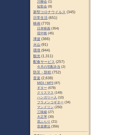
川柳会
(1)
短歌会
(8)
新型コロナウイルス
(345)
日常生活
(651)
映画
(770)
日本映画
(354)
現中映
(45)
津波
(366)
火山
(91)
環境
(944)
観光
(1,311)
配食サービス
(257)
今月の宅配弁当
(2)
防災・防犯
(752)
音楽
(2,638)
MIDI / MP3
(87)
ギター
(678)
クリスマス
(149)
ハンガリー人
(10)
フラメンコギター
(34)
マンドリン
(250)
三味線
(27)
大正琴
(30)
花ふらり
(21)
音楽療法
(356)