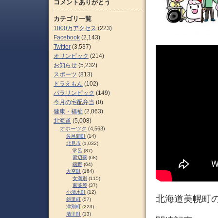
コメントありがとう
カテゴリ一覧
1000万アクセス
(223)
Facebook
(2,143)
Twitter
(3,537)
オリンピック
(214)
お知らせ
(5,232)
スポーツ
(813)
ドラえもん
(102)
パラリンピック
(149)
今月の宅配弁当
(0)
健康・福祉
(2,063)
北海道
(5,008)
オホーツク
(4,563)
佐呂間町
(14)
北見市
(1,032)
常呂
(87)
留辺蘂
(68)
端野
(64)
大空町
(164)
女満別
(115)
東藻琴
(37)
小清水町
(12)
北海道美幌町
斜里町
(57)
津別町
(223)
清里町
(13)