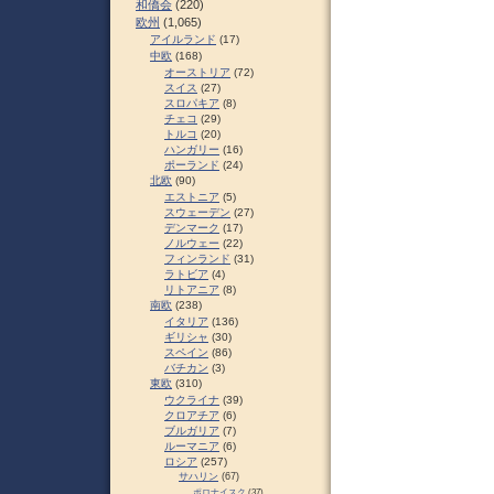
和僑会
(220)
欧州
(1,065)
アイルランド
(17)
中欧
(168)
オーストリア
(72)
スイス
(27)
スロパキア
(8)
チェコ
(29)
トルコ
(20)
ハンガリー
(16)
ポーランド
(24)
北欧
(90)
エストニア
(5)
スウェーデン
(27)
デンマーク
(17)
ノルウェー
(22)
フィンランド
(31)
ラトビア
(4)
リトアニア
(8)
南欧
(238)
イタリア
(136)
ギリシャ
(30)
スペイン
(86)
バチカン
(3)
東欧
(310)
ウクライナ
(39)
クロアチア
(6)
ブルガリア
(7)
ルーマニア
(6)
ロシア
(257)
サハリン
(67)
ポロナイスク
(37)