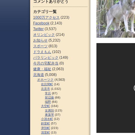
コメントありがとう
カテゴリ一覧
1000万アクセス
(223)
Facebook
(2,143)
Twitter
(3,537)
オリンピック
(214)
お知らせ
(5,232)
スポーツ
(813)
ドラえもん
(102)
パラリンピック
(149)
今月の宅配弁当
(0)
健康・福祉
(2,063)
北海道
(5,008)
オホーツク
(4,563)
佐呂間町
(14)
北見市
(1,032)
常呂
(87)
留辺蘂
(68)
端野
(64)
大空町
(164)
女満別
(115)
東藻琴
(37)
小清水町
(12)
斜里町
(57)
津別町
(223)
清里町
(13)