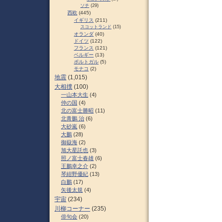
ソチ
(29)
西欧
(445)
イギリス
(211)
スコットランド
(15)
オランダ
(40)
ドイツ
(122)
フランス
(121)
ベルギー
(13)
ポルトガル
(5)
モナコ
(2)
地震
(1,015)
大相撲
(100)
一山本大生
(4)
仲の国
(4)
北の富士勝昭
(11)
北青鵬 治
(6)
大砂嵐
(6)
大鵬
(28)
御嶽海
(2)
旭大星託也
(3)
照ノ富士春雄
(6)
王鵬幸之介
(2)
琴紺野優紀
(13)
白鵬
(17)
矢後太規
(4)
宇宙
(234)
川柳コーナー
(235)
俳句会
(20)