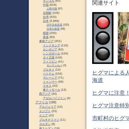
モンゴル
(65)
関連サイト
中国
(819)
人民中国
(97)
北朝鮮
(106)
台湾
(333)
日本
(3,968)
日中文化交流
(105)
日本の皇室
(88)
韓国
(250)
香港
(83)
東南アジア
(351)
インドネシア
(119)
カンボジア
(63)
シンガポール
(104)
タイ王国
(140)
フィリピン
(41)
モンテンルパ
(3)
ブルネイ
(14)
ヒグマによる人
ベトナム
(104)
マレーシア
(71)
海道
ミャンマー
(49)
ラオス
(43)
東ティモール
(13)
ヒグマに注意！
西アジア
(34)
アゼルバイジャン
(4)
アフリカ
(199)
ヒグマ注意特別
アルジェリア
(14)
エジプト
(23)
ケニア
(10)
市町村のヒグマ
ブルキナファソ
(11)
ヨルダン
(9)
南スーダン
(19)