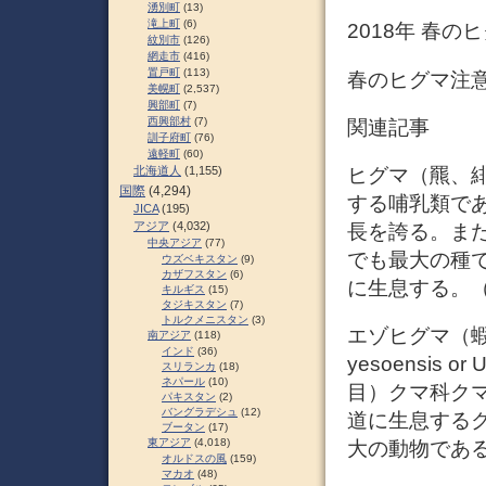
湧別町
(13)
滝上町
(6)
2018年 春
紋別市
(126)
網走市
(416)
置戸町
(113)
春のヒグマ注意
美幌町
(2,537)
興部町
(7)
西興部村
(7)
関連記事
訓子府町
(76)
遠軽町
(60)
ヒグマ（羆、緋熊
北海道人
(1,155)
国際
(4,294)
する哺乳類で
JICA
(195)
アジア
(4,032)
長を誇る。ま
中央アジア
(77)
でも最大の種で
ウズベキスタン
(9)
カザフスタン
(6)
に生息する。
キルギス
(15)
タジキスタン
(7)
トルクメニスタン
(3)
エゾヒグマ（蝦夷
南アジア
(118)
インド
(36)
yesoensis o
スリランカ
(18)
ネパール
(10)
目）クマ科ク
パキスタン
(2)
バングラデシュ
(12)
道に生息する
ブータン
(17)
東アジア
(4,018)
大の動物であ
オルドスの風
(159)
マカオ
(48)