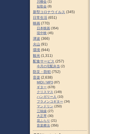
川柳会
(1)
短歌会
(8)
新型コロナウイルス
(345)
日常生活
(651)
映画
(770)
日本映画
(354)
現中映
(45)
津波
(366)
火山
(91)
環境
(944)
観光
(1,311)
配食サービス
(257)
今月の宅配弁当
(2)
防災・防犯
(752)
音楽
(2,638)
MIDI / MP3
(87)
ギター
(678)
クリスマス
(149)
ハンガリー人
(10)
フラメンコギター
(34)
マンドリン
(250)
三味線
(27)
大正琴
(30)
花ふらり
(21)
音楽療法
(356)