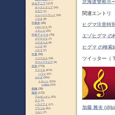
北海道警察ホ
オセアニア
(117)
オーストラリア
(33)
サモア
(1)
関連エントリ
ニュージーランド
(16)
パラオ
(8)
中南米
(45)
ヒグマ注意特別
バルバドス
(2)
メキシコ
(20)
中央アメリカ
(75)
エゾヒグマ の
グアテマラ
(7)
コスタリカ
(9)
ヒグマ の検索
ハイチ
(4)
パナマ
(7)
中東
(55)
ツイッター（ Tw
イスラエル
(18)
サウジアラビア
(4)
北米
(773)
アメリカ
(474)
ハワイ
(47)
カナダ
(304)
トロント
(224)
e-nikka
(223)
南極
(39)
南米
(172)
アルゼンチン
(32)
チリ
(7)
パラグアイ
(17)
加藤 雅夫 (@bihor
ブラジル
(61)
ペルー
(7)