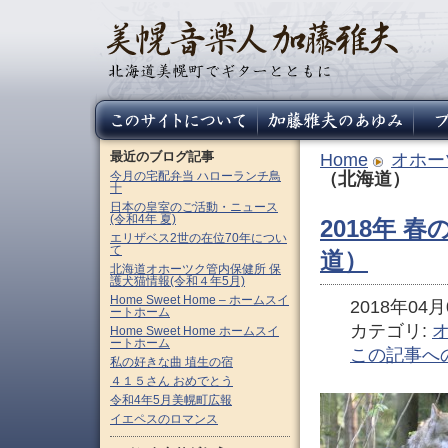
最近のブログ記事
Home
オホー
今月の宅配弁当 ハローランチ鳥
（北海道）
十
日本の皇室のご活動・ニュース
(令和4年 夏)
2018年
エリザベス2世の在位70年につい
て
道）
北海道オホーツク管内保健所 保
護犬猫情報(令和４年5月)
Home Sweet Home – ホームスイ
2018年04月0
ートホーム
カテゴリ:
Home Sweet Home ホームスイ
ートホーム
この記事へ
私の好きな曲 埴生の宿
４１５さん おめでとう
令和4年5月美幌町広報
イエペスのロマンス