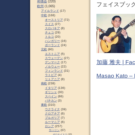
和僑会
(220)
フェイスブック 
欧州
(1,065)
アイルランド
(17)
中欧
(168)
オーストリア
(72)
スイス
(27)
スロパキア
(8)
チェコ
(29)
トルコ
(20)
ハンガリー
(16)
ポーランド
(24)
北欧
(90)
エストニア
(5)
スウェーデン
(27)
加藤 雅夫 | Fac
デンマーク
(17)
ノルウェー
(22)
フィンランド
(31)
Masao Kato –
ラトビア
(4)
リトアニア
(8)
南欧
(238)
イタリア
(136)
ギリシャ
(30)
スペイン
(86)
バチカン
(3)
東欧
(310)
ウクライナ
(39)
クロアチア
(6)
ブルガリア
(7)
ルーマニア
(6)
ロシア
(257)
サハリン
(67)
ポロナイスク
(37)