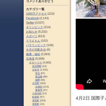
コメントありがとう
カテゴリ一覧
1000万アクセス
(223)
Facebook
(2,143)
Twitter
(3,537)
オリンピック
(214)
お知らせ
(5,232)
スポーツ
(813)
ドラえもん
(102)
パラリンピック
(149)
今月の宅配弁当
(0)
健康・福祉
(2,063)
北海道
(5,008)
オホーツク
(4,563)
佐呂間町
(14)
北見市
(1,032)
常呂
(87)
留辺蘂
(68)
端野
(64)
大空町
(164)
女満別
(115)
東藻琴
(37)
小清水町
(12)
斜里町
(57)
4月2日 国際
津別町
(223)
清里町
(13)