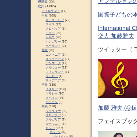
アンデルセンの
和僑会
(220)
欧州
(1,065)
アイルランド
(17)
国際子どもの本
中欧
(168)
オーストリア
(72)
スイス
(27)
Internationa
スロパキア
(8)
チェコ
(29)
楽人 加藤雅夫
トルコ
(20)
ハンガリー
(16)
ポーランド
(24)
ツイッター（ Tw
北欧
(90)
エストニア
(5)
スウェーデン
(27)
デンマーク
(17)
ノルウェー
(22)
フィンランド
(31)
ラトビア
(4)
リトアニア
(8)
南欧
(238)
イタリア
(136)
ギリシャ
(30)
スペイン
(86)
バチカン
(3)
加藤 雅夫 (@bihor
東欧
(310)
ウクライナ
(39)
クロアチア
(6)
ブルガリア
(7)
フェイスブック 
ルーマニア
(6)
ロシア
(257)
サハリン
(67)
ポロナイスク
(37)