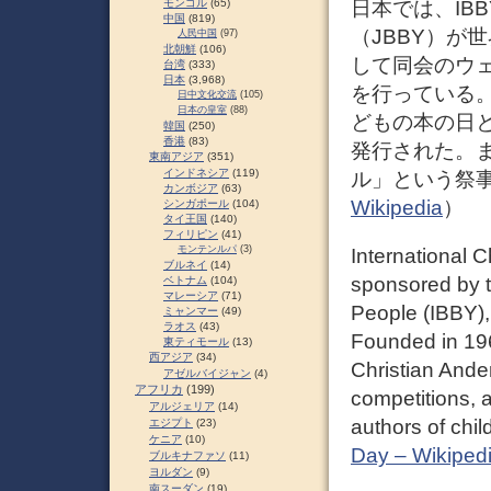
日本では、IB
モンゴル
(65)
中国
(819)
（JBBY）が
人民中国
(97)
北朝鮮
(106)
して同会のウ
台湾
(333)
日本
(3,968)
を行っている。
日中文化交流
(105)
日本の皇室
(88)
どもの本の日
韓国
(250)
香港
(83)
発行された。
東南アジア
(351)
インドネシア
(119)
ル」という祭
カンボジア
(63)
Wikipedia
）
シンガポール
(104)
タイ王国
(140)
フィリピン
(41)
モンテンルパ
(3)
International 
ブルネイ
(14)
sponsored by t
ベトナム
(104)
マレーシア
(71)
People (IBBY), 
ミャンマー
(49)
ラオス
(43)
Founded in 196
東ティモール
(13)
西アジア
(34)
Christian Anders
アゼルバイジャン
(4)
アフリカ
(199)
competitions,
アルジェリア
(14)
authors of chil
エジプト
(23)
ケニア
(10)
Day – Wikiped
ブルキナファソ
(11)
ヨルダン
(9)
南スーダン
(19)