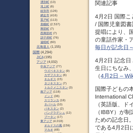
関連記事
湧別町
(13)
滝上町
(6)
紋別市
(126)
4月2日 国際こどもの
網走市
(416)
置戸町
(113)
/ 国際児童図
美幌町
(2,537)
興部町
(7)
提唱により、国
西興部村
(7)
訓子府町
(76)
の童話作家・
遠軽町
(60)
毎日が記念日
北海道人
(1,155)
国際
(4,294)
JICA
(195)
4月2日 記念
アジア
(4,032)
中央アジア
(77)
生日にちなみ、国
ウズベキスタン
(9)
（
4月2日 – Wik
カザフスタン
(6)
キルギス
(15)
タジキスタン
(7)
国際子どもの
トルクメニスタン
(3)
南アジア
(118)
Internation
インド
(36)
スリランカ
(18)
（英語版、ド
ネパール
(10)
パキスタン
(2)
（IBBY）が
バングラデシュ
(12)
ブータン
(17)
ための記念日
東アジア
(4,018)
オルドスの風
(159)
である4月2日
マカオ
(48)