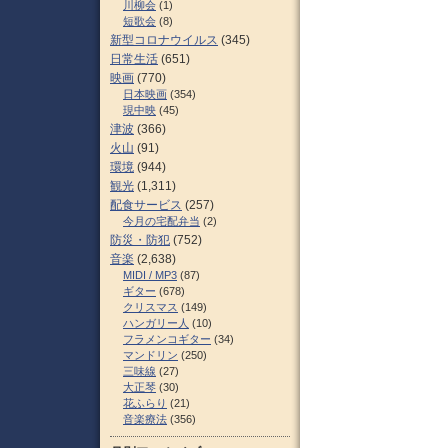
川柳会
(1)
短歌会
(8)
新型コロナウイルス
(345)
日常生活
(651)
映画
(770)
日本映画
(354)
現中映
(45)
津波
(366)
火山
(91)
環境
(944)
観光
(1,311)
配食サービス
(257)
今月の宅配弁当
(2)
防災・防犯
(752)
音楽
(2,638)
MIDI / MP3
(87)
ギター
(678)
クリスマス
(149)
ハンガリー人
(10)
フラメンコギター
(34)
マンドリン
(250)
三味線
(27)
大正琴
(30)
花ふらり
(21)
音楽療法
(356)