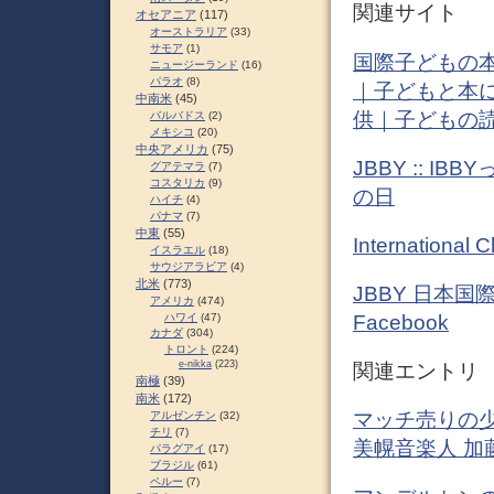
関連サイト
オセアニア
(117)
オーストラリア
(33)
サモア
(1)
国際子どもの本
ニュージーランド
(16)
パラオ
(8)
｜子どもと本
中南米
(45)
供｜子どもの
バルバドス
(2)
メキシコ
(20)
中央アメリカ
(75)
JBBY :: I
グアテマラ
(7)
コスタリカ
(9)
の日
ハイチ
(4)
パナマ
(7)
中東
(55)
International C
イスラエル
(18)
サウジアラビア
(4)
北米
(773)
JBBY 日本国
アメリカ
(474)
ハワイ
(47)
Facebook
カナダ
(304)
トロント
(224)
e-nikka
(223)
関連エントリ
南極
(39)
南米
(172)
マッチ売りの少女 受難
アルゼンチン
(32)
チリ
(7)
美幌音楽人 加
パラグアイ
(17)
ブラジル
(61)
ペルー
(7)