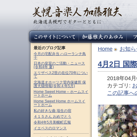
最近のブログ記事
Home
お知ら
今月の宅配弁当 ハローランチ鳥
十
4月2日 
日本の皇室のご活動・ニュース
(令和4年 夏)
エリザベス2世の在位70年につい
て
2018年04月0
北海道オホーツク管内保健所 保
カテゴリ:
護犬猫情報(令和４年5月)
Home Sweet Home – ホームスイ
この記事へ
ートホーム
Home Sweet Home ホームスイ
ートホーム
私の好きな曲 埴生の宿
４１５さん おめでとう
令和4年5月美幌町広報
イエペスのロマンス