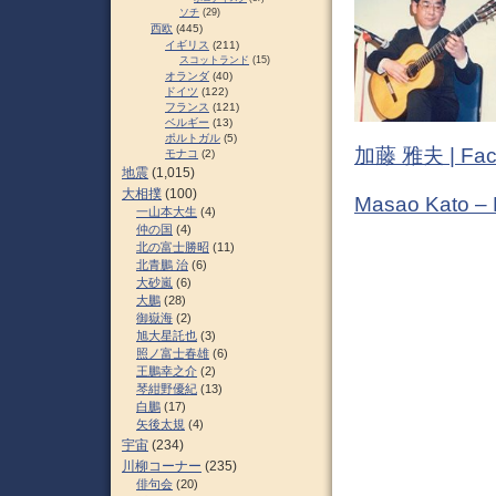
ソチ
(29)
西欧
(445)
イギリス
(211)
スコットランド
(15)
オランダ
(40)
ドイツ
(122)
フランス
(121)
ベルギー
(13)
ポルトガル
(5)
加藤 雅夫 | Fac
モナコ
(2)
地震
(1,015)
大相撲
(100)
Masao Kato –
一山本大生
(4)
仲の国
(4)
北の富士勝昭
(11)
北青鵬 治
(6)
大砂嵐
(6)
大鵬
(28)
御嶽海
(2)
旭大星託也
(3)
照ノ富士春雄
(6)
王鵬幸之介
(2)
琴紺野優紀
(13)
白鵬
(17)
矢後太規
(4)
宇宙
(234)
川柳コーナー
(235)
俳句会
(20)