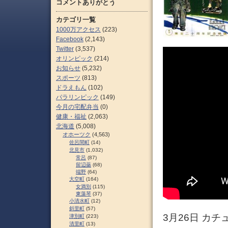
コメントありがとう
カテゴリ一覧
1000万アクセス
(223)
Facebook
(2,143)
Twitter
(3,537)
オリンピック
(214)
お知らせ
(5,232)
スポーツ
(813)
ドラえもん
(102)
パラリンピック
(149)
今月の宅配弁当
(0)
健康・福祉
(2,063)
北海道
(5,008)
オホーツク
(4,563)
佐呂間町
(14)
北見市
(1,032)
常呂
(87)
留辺蘂
(68)
端野
(64)
大空町
(164)
女満別
(115)
東藻琴
(37)
小清水町
(12)
斜里町
(57)
3月26日 カ
津別町
(223)
清里町
(13)