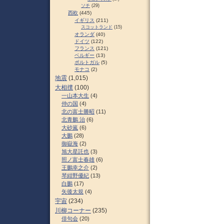
ソチ
(29)
西欧
(445)
イギリス
(211)
スコットランド
(15)
オランダ
(40)
ドイツ
(122)
フランス
(121)
ベルギー
(13)
ポルトガル
(5)
モナコ
(2)
地震
(1,015)
大相撲
(100)
一山本大生
(4)
仲の国
(4)
北の富士勝昭
(11)
北青鵬 治
(6)
大砂嵐
(6)
大鵬
(28)
御嶽海
(2)
旭大星託也
(3)
照ノ富士春雄
(6)
王鵬幸之介
(2)
琴紺野優紀
(13)
白鵬
(17)
矢後太規
(4)
宇宙
(234)
川柳コーナー
(235)
俳句会
(20)