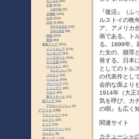
モンゴル
(65)
中国
(819)
人民中国
(97)
『復活』（ふっか
北朝鮮
(106)
台湾
(333)
ルストイの晩
日本
(3,968)
ア、アメリカ
日中文化交流
(105)
日本の皇室
(88)
画である。ト
韓国
(250)
香港
(83)
る。1899年
東南アジア
(351)
インドネシア
(119)
た女の、贖罪
カンボジア
(63)
シンガポール
(104)
発する。日本に
タイ王国
(140)
フィリピン
(41)
としてのトル
モンテンルパ
(3)
ブルネイ
(14)
の代表作とし
ベトナム
(104)
会的な面より
マレーシア
(71)
ミャンマー
(49)
1914年（大
ラオス
(43)
東ティモール
(13)
気を呼び、カ
西アジア
(34)
アゼルバイジャン
(4)
の唄』も広く
アフリカ
(199)
アルジェリア
(14)
エジプト
(23)
関連サイト
ケニア
(10)
ブルキナファソ
(11)
ヨルダン
(9)
カチューシャの唄
南スーダン
(19)