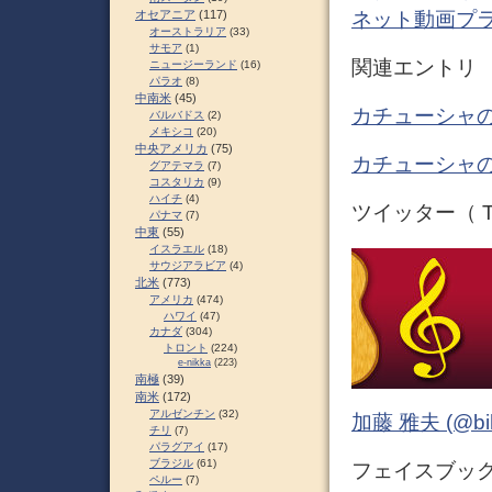
ネット動画プ
オセアニア
(117)
オーストラリア
(33)
サモア
(1)
関連エントリ
ニュージーランド
(16)
パラオ
(8)
中南米
(45)
カチューシャの
バルバドス
(2)
メキシコ
(20)
中央アメリカ
(75)
カチューシャの
グアテマラ
(7)
コスタリカ
(9)
ハイチ
(4)
ツイッター（ Tw
パナマ
(7)
中東
(55)
イスラエル
(18)
サウジアラビア
(4)
北米
(773)
アメリカ
(474)
ハワイ
(47)
カナダ
(304)
トロント
(224)
e-nikka
(223)
南極
(39)
南米
(172)
アルゼンチン
(32)
加藤 雅夫 (@bihor
チリ
(7)
パラグアイ
(17)
ブラジル
(61)
フェイスブック 
ペルー
(7)