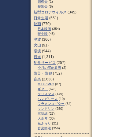
川柳会
(1)
短歌会
(8)
新型コロナウイルス
(345)
日常生活
(651)
映画
(770)
日本映画
(354)
現中映
(45)
津波
(366)
火山
(91)
環境
(944)
観光
(1,311)
配食サービス
(257)
今月の宅配弁当
(2)
防災・防犯
(752)
音楽
(2,638)
MIDI / MP3
(87)
ギター
(678)
クリスマス
(149)
ハンガリー人
(10)
フラメンコギター
(34)
マンドリン
(250)
三味線
(27)
大正琴
(30)
花ふらり
(21)
音楽療法
(356)