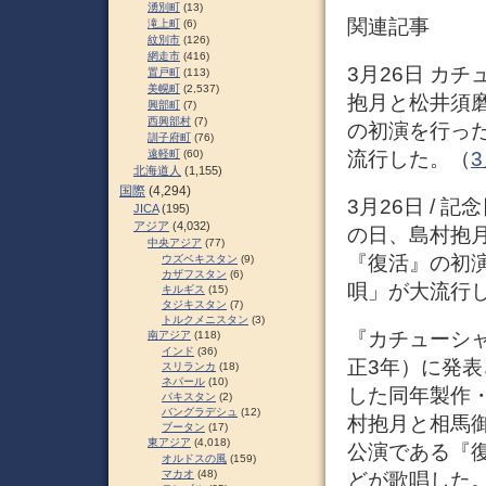
湧別町
(13)
関連記事
滝上町
(6)
紋別市
(126)
網走市
(416)
3月26日 カチ
置戸町
(113)
美幌町
(2,537)
抱月と松井須
興部町
(7)
西興部村
(7)
の初演を行っ
訓子府町
(76)
流行した。（
遠軽町
(60)
北海道人
(1,155)
国際
(4,294)
3月26日 / 
JICA
(195)
アジア
(4,032)
の日、島村抱
中央アジア
(77)
『復活』の初
ウズベキスタン
(9)
カザフスタン
(6)
唄」が大流行
キルギス
(15)
タジキスタン
(7)
トルクメニスタン
(3)
『カチューシャ
南アジア
(118)
インド
(36)
正3年）に発
スリランカ
(18)
ネパール
(10)
した同年製作
パキスタン
(2)
バングラデシュ
(12)
村抱月と相馬
ブータン
(17)
東アジア
(4,018)
公演である『
オルドスの風
(159)
マカオ
(48)
どが歌唱した