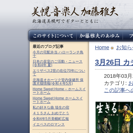
最近のブログ記事
Home
お知ら
今月の宅配弁当 ハローランチ鳥
十
3月26日
日本の皇室のご活動・ニュース
(令和4年 夏)
エリザベス2世の在位70年につい
て
2018年03月2
北海道オホーツク管内保健所 保
カテゴリ:
護犬猫情報(令和４年5月)
Home Sweet Home – ホームスイ
この記事へ
ートホーム
Home Sweet Home ホームスイ
ートホーム
私の好きな曲 埴生の宿
４１５さん おめでとう
令和4年5月美幌町広報
イエペスのロマンス