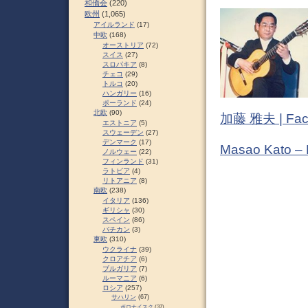
和僑会
(220)
欧州
(1,065)
アイルランド
(17)
中欧
(168)
オーストリア
(72)
スイス
(27)
スロパキア
(8)
チェコ
(29)
トルコ
(20)
ハンガリー
(16)
ポーランド
(24)
北欧
(90)
加藤 雅夫 | Fac
エストニア
(5)
スウェーデン
(27)
デンマーク
(17)
Masao Kato –
ノルウェー
(22)
フィンランド
(31)
ラトビア
(4)
リトアニア
(8)
南欧
(238)
イタリア
(136)
ギリシャ
(30)
スペイン
(86)
バチカン
(3)
東欧
(310)
ウクライナ
(39)
クロアチア
(6)
ブルガリア
(7)
ルーマニア
(6)
ロシア
(257)
サハリン
(67)
ポロナイスク
(37)