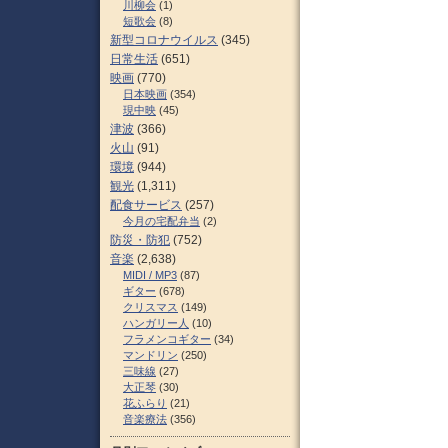
川柳会
(1)
短歌会
(8)
新型コロナウイルス
(345)
日常生活
(651)
映画
(770)
日本映画
(354)
現中映
(45)
津波
(366)
火山
(91)
環境
(944)
観光
(1,311)
配食サービス
(257)
今月の宅配弁当
(2)
防災・防犯
(752)
音楽
(2,638)
MIDI / MP3
(87)
ギター
(678)
クリスマス
(149)
ハンガリー人
(10)
フラメンコギター
(34)
マンドリン
(250)
三味線
(27)
大正琴
(30)
花ふらり
(21)
音楽療法
(356)