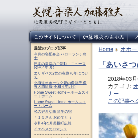
最近のブログ記事
Home
オホー
今月の宅配弁当 ハローランチ鳥
十
「あいさつ
日本の皇室のご活動・ニュース
(令和4年 夏)
エリザベス2世の在位70年につい
て
2018年03月0
北海道オホーツク管内保健所 保
カテゴリ:
護犬猫情報(令和４年5月)
Home Sweet Home – ホームスイ
ナー
ートホーム
この記事へ
Home Sweet Home ホームスイ
ートホーム
私の好きな曲 埴生の宿
４１５さん おめでとう
令和4年5月美幌町広報
イエペスのロマンス