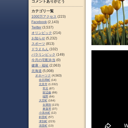
コメントありがとう
カテゴリ一覧
1000万アクセス
(223)
Facebook
(2,143)
Twitter
(3,537)
オリンピック
(214)
お知らせ
(5,232)
スポーツ
(813)
ドラえもん
(102)
パラリンピック
(149)
今月の宅配弁当
(0)
健康・福祉
(2,063)
北海道
(5,008)
オホーツク
(4,563)
佐呂間町
(14)
北見市
(1,032)
常呂
(87)
留辺蘂
(68)
端野
(64)
大空町
(164)
女満別
(115)
東藻琴
(37)
小清水町
(12)
斜里町
(57)
津別町
(223)
清里町
(13)