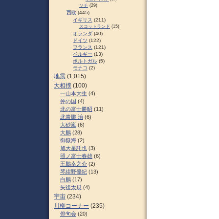
ソチ
(29)
西欧
(445)
イギリス
(211)
スコットランド
(15)
オランダ
(40)
ドイツ
(122)
フランス
(121)
ベルギー
(13)
ポルトガル
(5)
モナコ
(2)
地震
(1,015)
大相撲
(100)
一山本大生
(4)
仲の国
(4)
北の富士勝昭
(11)
北青鵬 治
(6)
大砂嵐
(6)
大鵬
(28)
御嶽海
(2)
旭大星託也
(3)
照ノ富士春雄
(6)
王鵬幸之介
(2)
琴紺野優紀
(13)
白鵬
(17)
矢後太規
(4)
宇宙
(234)
川柳コーナー
(235)
俳句会
(20)