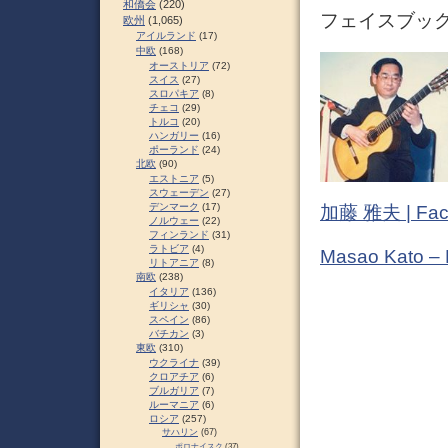
和僑会
(220)
フェイスブック 
欧州
(1,065)
アイルランド
(17)
中欧
(168)
オーストリア
(72)
スイス
(27)
スロパキア
(8)
チェコ
(29)
トルコ
(20)
ハンガリー
(16)
ポーランド
(24)
北欧
(90)
エストニア
(5)
スウェーデン
(27)
デンマーク
(17)
加藤 雅夫 | Fac
ノルウェー
(22)
フィンランド
(31)
ラトビア
(4)
Masao Kato –
リトアニア
(8)
南欧
(238)
イタリア
(136)
ギリシャ
(30)
スペイン
(86)
バチカン
(3)
東欧
(310)
ウクライナ
(39)
クロアチア
(6)
ブルガリア
(7)
ルーマニア
(6)
ロシア
(257)
サハリン
(67)
ポロナイスク
(37)