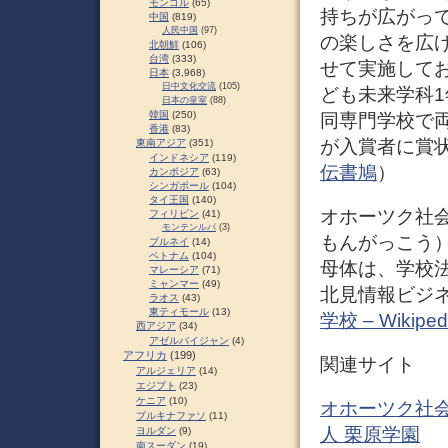
モンゴル
(65)
持ちが広がっ
中国
(819)
人民中国
(97)
の楽しさを広
北朝鮮
(106)
台湾
(333)
せて実施して
日本
(3,968)
日中文化交流
(105)
ども未来学科1
日本の皇室
(88)
韓国
(250)
同専門学校で
香港
(83)
が入賞者に賞状
東南アジア
(351)
インドネシア
(119)
伝書鳩
）
カンボジア
(63)
シンガポール
(104)
タイ王国
(140)
オホーツク社
フィリピン
(41)
モンテンルパ
(3)
もんがっこう
ブルネイ
(14)
ベトナム
(104)
母体は、学校
マレーシア
(71)
ミャンマー
(49)
北見情報ビジネ
ラオス
(43)
東ティモール
(13)
学校 – Wikiped
西アジア
(34)
アゼルバイジャン
(4)
アフリカ
(199)
関連サイト
アルジェリア
(14)
エジプト
(23)
ケニア
(10)
オホーツク社会
ブルキナファソ
(11)
人 栗原学園
ヨルダン
(9)
南スーダン
(19)