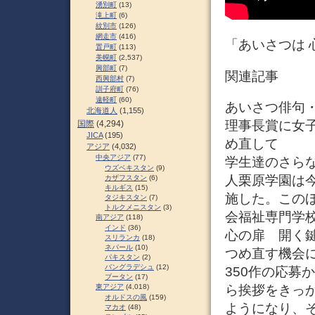
湧別町
(13)
滝上町
(6)
紋別市
(126)
網走市
(416)
「あいさつは 
置戸町
(113)
美幌町
(2,537)
興部町
(7)
関連記事
西興部村
(7)
訓子府町
(76)
遠軽町
(60)
あいさつ俳句
北海道人
(1,155)
理事長賞に女子
国際
(4,294)
JICA
(195)
め直して
アジア
(4,032)
中央アジア
(77)
学生達のさら
ウズベキスタン
(9)
人栗原学園は
カザフスタン
(6)
キルギス
(15)
施した。この
タジキスタン
(7)
トルクメニスタン
(3)
会福祉専門学
南アジア
(118)
インド
(36)
心の扉 開く
スリランカ
(18)
ネパール
(10)
つめ直す機会に
パキスタン
(2)
バングラデシュ
(12)
350作の応募
ブータン
(17)
ら挨拶をきっ
東アジア
(4,018)
オルドスの風
(159)
ようになり、
マカオ
(48)