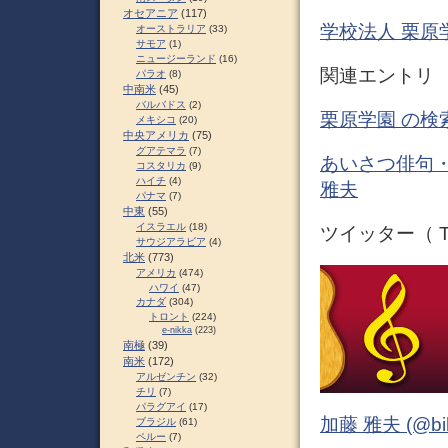
オセアニア
(117)
学校法人 栗原
オーストラリア
(33)
サモア
(1)
ニュージーランド
(16)
関連エント
パラオ
(8)
中南米
(45)
バルバドス
(2)
栗原学園 の検
メキシコ
(20)
中央アメリカ
(75)
グアテマラ
(7)
あいさつ俳句・
コスタリカ
(9)
ハイチ
(4)
雅夫
パナマ
(7)
中東
(55)
イスラエル
(18)
ツイッター（ Tw
サウジアラビア
(4)
北米
(773)
アメリカ
(474)
ハワイ
(47)
カナダ
(304)
トロント
(224)
e-nikka
(223)
南極
(39)
南米
(172)
アルゼンチン
(32)
チリ
(7)
パラグアイ
(17)
加藤 雅夫 (@bihor
ブラジル
(61)
ペルー
(7)