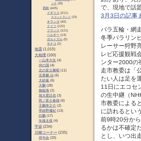
ソチ
(29)
で、現地で話題
西欧
(445)
イギリス
(211)
3月3日の記事
スコットランド
(15)
オランダ
(40)
ドイツ
(122)
パラ五輪・網走
フランス
(121)
ベルギー
(13)
冬季パラリン
ポルトガル
(5)
モナコ
(2)
レーサー狩野
地震
(1,015)
レビ応援観戦会
大相撲
(100)
一山本大生
(4)
ンター2000
仲の国
(4)
走市教委は「
北の富士勝昭
(11)
北青鵬 治
(6)
たい人は足を
大砂嵐
(6)
大鵬
(28)
11日にエコセ
御嶽海
(2)
の生中継（NH
旭大星託也
(3)
照ノ富士春雄
(6)
市教委による
王鵬幸之介
(2)
に訪れるとい
琴紺野優紀
(13)
白鵬
(17)
前9時20分か
矢後太規
(4)
宇宙
(234)
るかは不確定
川柳コーナー
(235)
とし、いつ出
俳句会
(20)