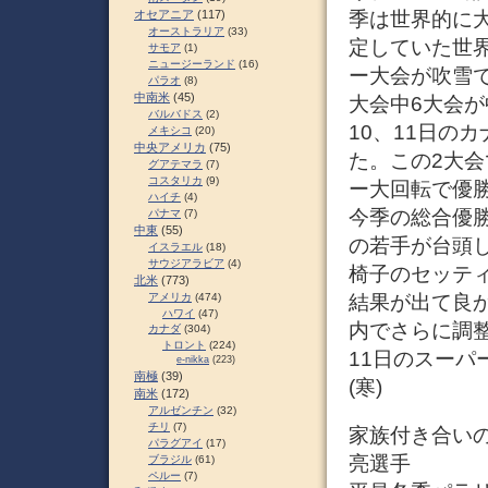
季は世界的に
オセアニア
(117)
オーストラリア
(33)
定していた世界
サモア
(1)
ニュージーランド
(16)
ー大会が吹雪
パラオ
(8)
中南米
(45)
大会中6大会
バルバドス
(2)
10、11日の
メキシコ
(20)
中央アメリカ
(75)
た。この2大会
グアテマラ
(7)
コスタリカ
(9)
ー大回転で優勝
ハイチ
(4)
今季の総合優
パナマ
(7)
中東
(55)
の若手が台頭
イスラエル
(18)
サウジアラビア
(4)
椅子のセッテ
北米
(773)
結果が出て良
アメリカ
(474)
ハワイ
(47)
内でさらに調整
カナダ
(304)
トロント
(224)
11日のスーパ
e-nikka
(223)
南極
(39)
(寒)
南米
(172)
アルゼンチン
(32)
チリ
(7)
家族付き合い
パラグアイ
(17)
亮選手
ブラジル
(61)
ペルー
(7)