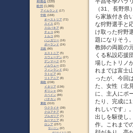
平昌冬季パラ
和僑会
(220)
欧州
(1,065)
（31、長野
アイルランド
(17)
中欧
(168)
ら家族付き合
オーストリア
(72)
な狩野選手と
スイス
(27)
スロパキア
(8)
け取った狩野
チェコ
(29)
トルコ
(20)
題になりそう
ハンガリー
(16)
ポーランド
(24)
教師の両親の
北欧
(90)
エストニア
(5)
くる私設応援
スウェーデン
(27)
デンマーク
(17)
場したトリノ
ノルウェー
(22)
れまでは富士
フィンランド
(31)
ラトビア
(4)
ったが、今回
リトアニア
(8)
南欧
(238)
た、女性（北
イタリア
(136)
ギリシャ
(30)
に、主人にポ
スペイン
(86)
バチカン
(3)
たり、完成に
東欧
(310)
ウクライナ
(39)
れしいです」
クロアチア
(6)
出しを駆使し
ブルガリア
(7)
ルーマニア
(6)
作。これまで
ロシア
(257)
サハリン
(67)
顔があり、亮
ポロナイスク
(37)