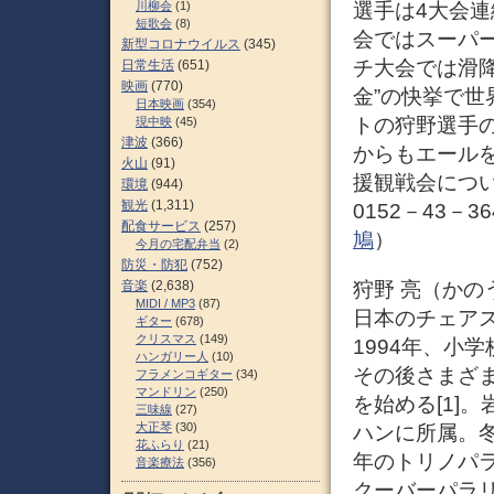
川柳会
(1)
選手は4大会連
短歌会
(8)
会ではスーパー
新型コロナウイルス
(345)
チ大会では滑
日常生活
(651)
映画
(770)
金”の快挙で
日本映画
(354)
トの狩野選手
現中映
(45)
津波
(366)
からもエール
火山
(91)
援観戦会につい
環境
(944)
観光
(1,311)
0152－43－3
配食サービス
(257)
鳩
）
今月の宅配弁当
(2)
防災・防犯
(752)
狩野 亮（かのう 
音楽
(2,638)
MIDI / MP3
(87)
日本のチェアス
ギター
(678)
クリスマス
(149)
1994年、小
ハンガリー人
(10)
その後さまざ
フラメンコギター
(34)
マンドリン
(250)
を始める[1]
三味線
(27)
大正琴
(30)
ハンに所属。冬
花ふらり
(21)
年のトリノパラ
音楽療法
(356)
クーバーパラ