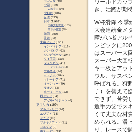
ワールドカッ
モンゴル
(65)
中国
(819)
き、活躍が期
人民中国
(97)
北朝鮮
(106)
台湾
(333)
W杯滑降 今季
日本
(3,968)
日中文化交流
(105)
大会連続金メ
日本の皇室
(88)
韓国
(250)
障がい者アル
香港
(83)
東南アジア
(351)
ンピックに20
インドネシア
(119)
カンボジア
(63)
はスーパー大回
シンガポール
(104)
タイ王国
(140)
スーパー大回
フィリピン
(41)
キー板とアウ
モンテンルパ
(3)
ブルネイ
(14)
ウル、サスペ
ベトナム
(104)
マレーシア
(71)
呼ばれる。狩
ミャンマー
(49)
ラオス
(43)
子）を替えて
東ティモール
(13)
西アジア
(34)
できず、苦労
アゼルバイジャン
(4)
アフリカ
(199)
選手の父でス
アルジェリア
(14)
くて丈夫な材
エジプト
(23)
ケニア
(10)
められる。滑
ブルキナファソ
(11)
ヨルダン
(9)
り、レースで
南スーダン
(19)