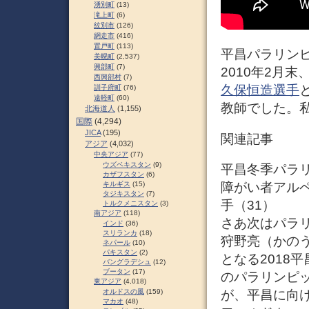
湧別町
(13)
滝上町
(6)
紋別市
(126)
網走市
(416)
置戸町
(113)
平昌パラリン
美幌町
(2,537)
興部町
(7)
2010年2月
西興部村
(7)
久保恒造選手
訓子府町
(76)
遠軽町
(60)
教師でした。
北海道人
(1,155)
国際
(4,294)
JICA
(195)
関連記事
アジア
(4,032)
中央アジア
(77)
ウズベキスタン
(9)
平昌冬季パラ
カザフスタン
(6)
障がい者アルペ
キルギス
(15)
タジキスタン
(7)
手（31）
トルクメニスタン
(3)
南アジア
(118)
さあ次はパラ
インド
(36)
スリランカ
(18)
狩野亮（かのう
ネパール
(10)
パキスタン
(2)
となる2018
バングラデシュ
(12)
ブータン
(17)
のパラリンピ
東アジア
(4,018)
が、平昌に向
オルドスの風
(159)
マカオ
(48)