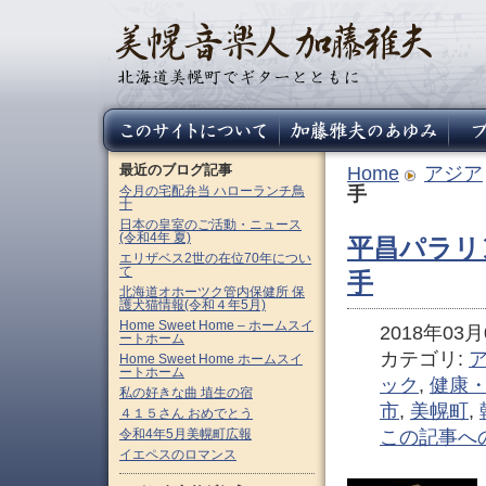
最近のブログ記事
Home
アジア
今月の宅配弁当 ハローランチ鳥
手
十
日本の皇室のご活動・ニュース
(令和4年 夏)
平昌パラリ
エリザベス2世の在位70年につい
て
手
北海道オホーツク管内保健所 保
護犬猫情報(令和４年5月)
Home Sweet Home – ホームスイ
2018年03月0
ートホーム
カテゴリ:
Home Sweet Home ホームスイ
ートホーム
ック
,
健康
私の好きな曲 埴生の宿
市
,
美幌町
,
４１５さん おめでとう
令和4年5月美幌町広報
この記事へ
イエペスのロマンス