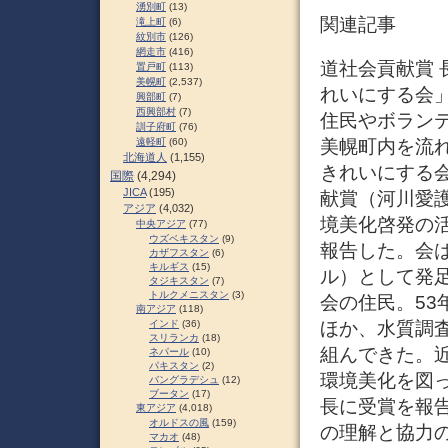
湧別町
(13)
関連記事
滝上町
(6)
紋別市
(126)
網走市
(416)
道社会貢献賞 
置戸町
(113)
美幌町
(2,537)
れいにする会
興部町
(7)
西興部村
(7)
住民やボラン
訓子府町
(76)
美幌町内を流
遠軽町
(60)
北海道人
(1,155)
きれいにする
国際
(4,294)
JICA
(195)
献賞（河川愛
アジア
(4,032)
境美化啓発の
中央アジア
(77)
ウズベキスタン
(9)
報告した。会
カザフスタン
(6)
キルギス
(15)
ル）として発足
タジキスタン
(7)
トルクメニスタン
(3)
会の住民。53
南アジア
(118)
ほか、水質調
インド
(36)
スリランカ
(18)
組んできた。
ネパール
(10)
パキスタン
(2)
環境美化を図
バングラデシュ
(12)
ブータン
(17)
長に受賞を報
東アジア
(4,018)
オルドスの風
(159)
の理解と協力
マカオ
(48)