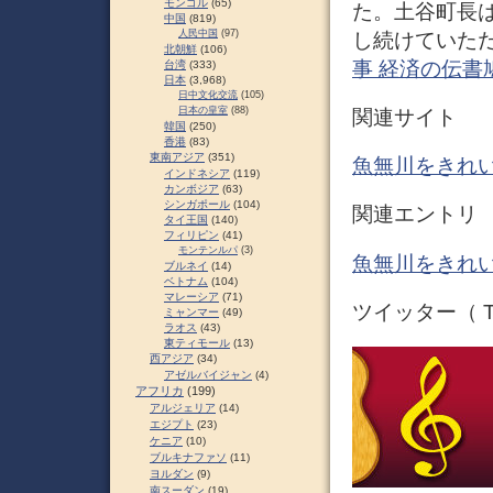
モンゴル
(65)
た。土谷町長
中国
(819)
人民中国
(97)
し続けていただ
北朝鮮
(106)
事 経済の伝書
台湾
(333)
日本
(3,968)
日中文化交流
(105)
日本の皇室
(88)
関連サイト
韓国
(250)
香港
(83)
東南アジア
(351)
魚無川をきれい
インドネシア
(119)
カンボジア
(63)
シンガポール
(104)
関連エントリ
タイ王国
(140)
フィリピン
(41)
モンテンルパ
(3)
魚無川をきれい
ブルネイ
(14)
ベトナム
(104)
マレーシア
(71)
ツイッター（ Tw
ミャンマー
(49)
ラオス
(43)
東ティモール
(13)
西アジア
(34)
アゼルバイジャン
(4)
アフリカ
(199)
アルジェリア
(14)
エジプト
(23)
ケニア
(10)
ブルキナファソ
(11)
ヨルダン
(9)
南スーダン
(19)