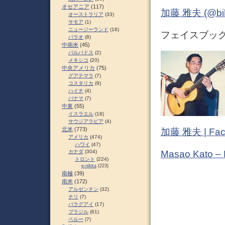
オセアニア
(117)
加藤 雅夫 (@bihor
オーストラリア
(33)
サモア
(1)
ニュージーランド
(16)
フェイスブック 
パラオ
(8)
中南米
(45)
バルバドス
(2)
メキシコ
(20)
中央アメリカ
(75)
グアテマラ
(7)
コスタリカ
(9)
ハイチ
(4)
パナマ
(7)
中東
(55)
イスラエル
(18)
サウジアラビア
(4)
北米
(773)
加藤 雅夫 | Fac
アメリカ
(474)
ハワイ
(47)
Masao Kato –
カナダ
(304)
トロント
(224)
e-nikka
(223)
南極
(39)
南米
(172)
アルゼンチン
(32)
チリ
(7)
パラグアイ
(17)
ブラジル
(61)
ペルー
(7)