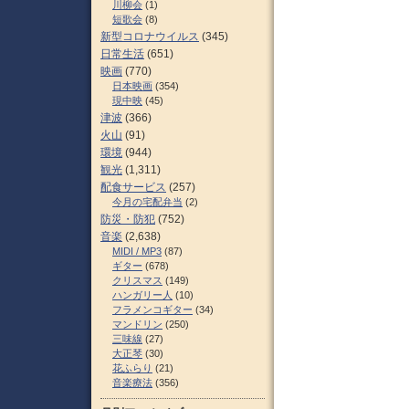
川柳会
(1)
短歌会
(8)
新型コロナウイルス
(345)
日常生活
(651)
映画
(770)
日本映画
(354)
現中映
(45)
津波
(366)
火山
(91)
環境
(944)
観光
(1,311)
配食サービス
(257)
今月の宅配弁当
(2)
防災・防犯
(752)
音楽
(2,638)
MIDI / MP3
(87)
ギター
(678)
クリスマス
(149)
ハンガリー人
(10)
フラメンコギター
(34)
マンドリン
(250)
三味線
(27)
大正琴
(30)
花ふらり
(21)
音楽療法
(356)