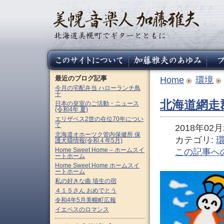
最近のブログ記事
Home
環境
今月の宅配弁当 ハローランチ鳥
十
北海道網走
日本の皇室のご活動・ニュース
(令和4年 夏)
エリザベス2世の在位70年につい
て
2018年02月2
北海道オホーツク管内保健所 保
カテゴリ:
護犬猫情報(令和４年5月)
Home Sweet Home – ホームスイ
この記事へ
ートホーム
Home Sweet Home ホームスイ
ートホーム
私の好きな曲 埴生の宿
４１５さん おめでとう
令和4年5月美幌町広報
イエペスのロマンス