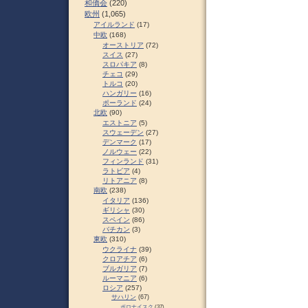
和僑会
(220)
欧州
(1,065)
アイルランド
(17)
中欧
(168)
オーストリア
(72)
スイス
(27)
スロパキア
(8)
チェコ
(29)
トルコ
(20)
ハンガリー
(16)
ポーランド
(24)
北欧
(90)
エストニア
(5)
スウェーデン
(27)
デンマーク
(17)
ノルウェー
(22)
フィンランド
(31)
ラトビア
(4)
リトアニア
(8)
南欧
(238)
イタリア
(136)
ギリシャ
(30)
スペイン
(86)
バチカン
(3)
東欧
(310)
ウクライナ
(39)
クロアチア
(6)
ブルガリア
(7)
ルーマニア
(6)
ロシア
(257)
サハリン
(67)
ポロナイスク
(37)