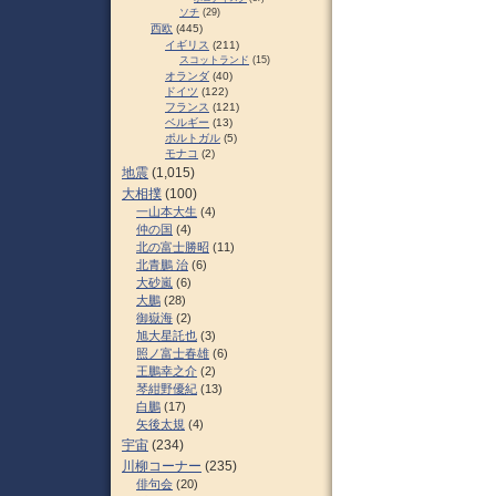
ソチ
(29)
西欧
(445)
イギリス
(211)
スコットランド
(15)
オランダ
(40)
ドイツ
(122)
フランス
(121)
ベルギー
(13)
ポルトガル
(5)
モナコ
(2)
地震
(1,015)
大相撲
(100)
一山本大生
(4)
仲の国
(4)
北の富士勝昭
(11)
北青鵬 治
(6)
大砂嵐
(6)
大鵬
(28)
御嶽海
(2)
旭大星託也
(3)
照ノ富士春雄
(6)
王鵬幸之介
(2)
琴紺野優紀
(13)
白鵬
(17)
矢後太規
(4)
宇宙
(234)
川柳コーナー
(235)
俳句会
(20)