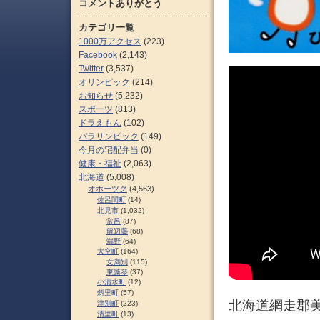
コメントありがとう
カテゴリ一覧
1000万アクセス
(223)
Facebook
(2,143)
Twitter
(3,537)
オリンピック
(214)
お知らせ
(5,232)
スポーツ
(813)
ドラえもん
(102)
パラリンピック
(149)
今月の宅配弁当
(0)
健康・福祉
(2,063)
北海道
(5,008)
オホーツク
(4,563)
佐呂間町
(14)
北見市
(1,032)
常呂
(87)
留辺蘂
(68)
端野
(64)
大空町
(164)
女満別
(115)
東藻琴
(37)
小清水町
(12)
斜里町
(57)
北海道網走郡
津別町
(223)
清里町
(13)