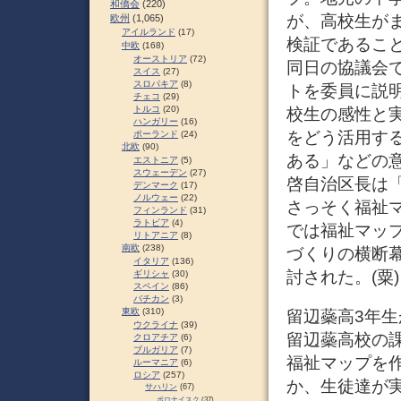
和僑会
(220)
が、高校生が
欧州
(1,065)
アイルランド
(17)
検証であるこ
中欧
(168)
オーストリア
(72)
同日の協議会
スイス
(27)
スロパキア
(8)
トを委員に説
チェコ
(29)
トルコ
(20)
校生の感性と
ハンガリー
(16)
をどう活用す
ポーランド
(24)
北欧
(90)
ある」などの
エストニア
(5)
スウェーデン
(27)
啓自治区長は
デンマーク
(17)
ノルウェー
(22)
さっそく福祉
フィンランド
(31)
ラトビア
(4)
では福祉マッ
リトアニア
(8)
南欧
(238)
づくりの横断
イタリア
(136)
討された。(粟
ギリシャ
(30)
スペイン
(86)
バチカン
(3)
東欧
(310)
留辺蘂高3年生
ウクライナ
(39)
留辺蘂高校の
クロアチア
(6)
ブルガリア
(7)
福祉マップを
ルーマニア
(6)
ロシア
(257)
か、生徒達が
サハリン
(67)
ポロナイスク
(37)