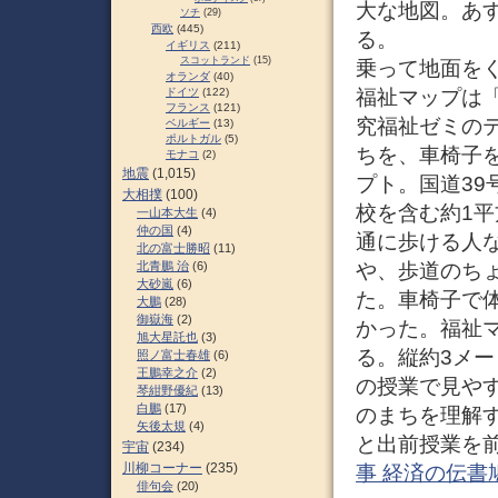
大な地図。あ
ソチ
(29)
西欧
(445)
る。
イギリス
(211)
スコットランド
(15)
乗って地面を
オランダ
(40)
ドイツ
(122)
福祉マップは
フランス
(121)
究福祉ゼミの
ベルギー
(13)
ポルトガル
(5)
ちを、車椅子
モナコ
(2)
地震
(1,015)
プト。国道3
大相撲
(100)
校を含む約1
一山本大生
(4)
仲の国
(4)
通に歩ける人
北の富士勝昭
(11)
北青鵬 治
(6)
や、歩道のち
大砂嵐
(6)
た。車椅子で
大鵬
(28)
御嶽海
(2)
かった。福祉
旭大星託也
(3)
る。縦約3メー
照ノ富士春雄
(6)
王鵬幸之介
(2)
の授業で見や
琴紺野優紀
(13)
白鵬
(17)
のまちを理解
矢後太規
(4)
と出前授業を前
宇宙
(234)
川柳コーナー
(235)
事 経済の伝書
俳句会
(20)