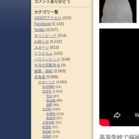
コメントありがとう
カテゴリ一覧
1000万アクセス
(223)
Facebook
(2,143)
Twitter
(3,537)
オリンピック
(214)
お知らせ
(5,232)
スポーツ
(813)
ドラえもん
(102)
パラリンピック
(149)
今月の宅配弁当
(0)
健康・福祉
(2,063)
北海道
(5,008)
オホーツク
(4,563)
佐呂間町
(14)
北見市
(1,032)
常呂
(87)
留辺蘂
(68)
端野
(64)
大空町
(164)
女満別
(115)
東藻琴
(37)
小清水町
(12)
斜里町
(57)
津別町
(223)
高等学校で福
清里町
(13)