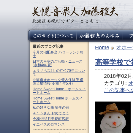
最近のブログ記事
Home
オホー
今月の宅配弁当 ハローランチ鳥
十
高等学校で
日本の皇室のご活動・ニュース
(令和4年 夏)
エリザベス2世の在位70年につい
て
2018年02月2
北海道オホーツク管内保健所 保
カテゴリ:
護犬猫情報(令和４年5月)
Home Sweet Home – ホームスイ
この記事へ
ートホーム
Home Sweet Home ホームスイ
ートホーム
私の好きな曲 埴生の宿
４１５さん おめでとう
令和4年5月美幌町広報
イエペスのロマンス