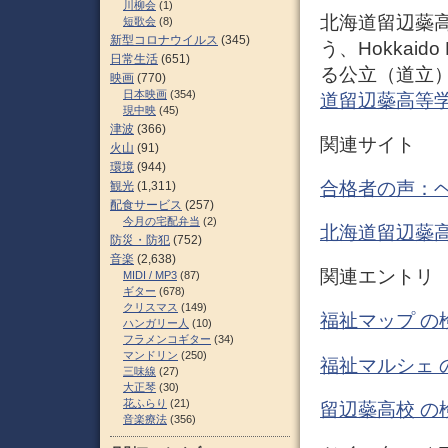
川柳会
(1)
北海道留辺蘂
短歌会
(8)
新型コロナウイルス
(345)
う、Hokkaido
日常生活
(651)
る公立（道立
映画
(770)
日本映画
(354)
道留辺蘂高等学校 
現中映
(45)
津波
(366)
関連サイト
火山
(91)
環境
(944)
合格者の声：
観光
(1,311)
配食サービス
(257)
今月の宅配弁当
(2)
北海道留辺蘂
防災・防犯
(752)
音楽
(2,638)
関連エント
MIDI / MP3
(87)
ギター
(678)
クリスマス
(149)
福祉マップ の
ハンガリー人
(10)
フラメンコギター
(34)
マンドリン
(250)
福祉マルシェ 
三味線
(27)
大正琴
(30)
花ふらり
(21)
留辺蘂高校 の
音楽療法
(356)