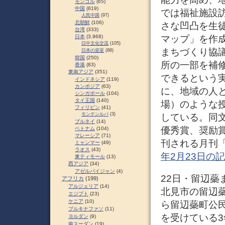
モンゴル
(65)
中国
(819)
では福祉施設
人民中国
(97)
北朝鮮
(106)
さな凹凸を生
台湾
(333)
マップ」を作
日本
(3,968)
日中文化交流
(105)
まちづくり協
日本の皇室
(88)
韓国
(250)
所の一部を補
香港
(83)
東南アジア
(351)
できるという
インドネシア
(119)
カンボジア
(63)
に、地域の人
シンガポール
(104)
タイ王国
(140)
場）のような
フィリピン
(41)
モンテンルパ
(3)
している。同
ブルネイ
(14)
優秀賞、奨励
ベトナム
(104)
マレーシア
(71)
刊される月刊
ミャンマー
(49)
ラオス
(43)
年2月23日の
東ティモール
(13)
西アジア
(34)
アゼルバイジャン
(4)
22日・留辺蘂
アフリカ
(199)
アルジェリア
(14)
北見市の留辺蘂
エジプト
(23)
ケニア
(10)
ら留辺蘂町公
ブルキナファソ
(11)
を受けている
ヨルダン
(9)
南スーダン
(19)