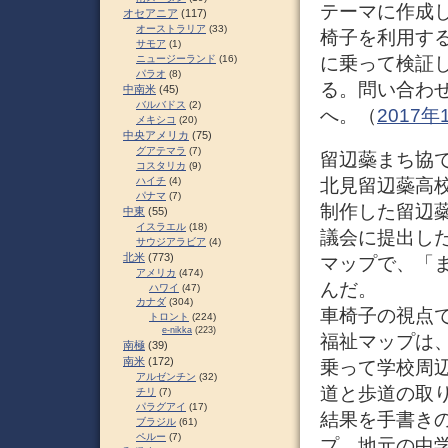
テーマに作成
オセアニア
(117)
オーストラリア
(33)
椅子を利用す
サモア
(1)
に乗って検証
ニュージーランド
(16)
パラオ
(8)
る。問い合わせは
中南米
(45)
バルバドス
(2)
へ。（
2017
メキシコ
(20)
中央アメリカ
(75)
グアテマラ
(7)
留辺蘂まち協
コスタリカ
(9)
ハイチ
(4)
北見留辺蘂高
パナマ
(7)
制作した留辺
中東
(55)
イスラエル
(18)
議会に提出し
サウジアラビア
(4)
北米
(773)
マップで、「
アメリカ
(474)
んだ。
ハワイ
(47)
カナダ
(304)
車椅子の視点
トロント
(224)
e-nikka
(223)
福祉マップは
南極
(39)
南米
(172)
乗って学校周
アルゼンチン
(32)
道と歩道の取
チリ
(7)
パラグアイ
(17)
結果を手書き
ブラジル
(61)
ペルー
(7)
プ。地元の中