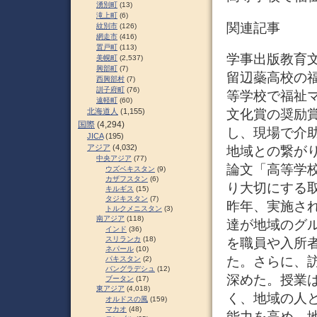
湧別町
(13)
滝上町
(6)
関連記事
紋別市
(126)
網走市
(416)
置戸町
(113)
学事出版教育文
美幌町
(2,537)
興部町
(7)
留辺蘂高校の
西興部村
(7)
訓子府町
(76)
等学校で福祉
遠軽町
(60)
文化賞の奨励
北海道人
(1,155)
国際
(4,294)
し、現場で介
JICA
(195)
アジア
(4,032)
地域との繋が
中央アジア
(77)
論文「高等学
ウズベキスタン
(9)
カザフスタン
(6)
り大切にする
キルギス
(15)
タジキスタン
(7)
昨年、実施さ
トルクメニスタン
(3)
南アジア
(118)
達が地域のグ
インド
(36)
スリランカ
(18)
を職員や入所
ネパール
(10)
た。さらに、
パキスタン
(2)
バングラデシュ
(12)
深めた。授業
ブータン
(17)
東アジア
(4,018)
く、地域の人
オルドスの風
(159)
マカオ
(48)
能力を高め、