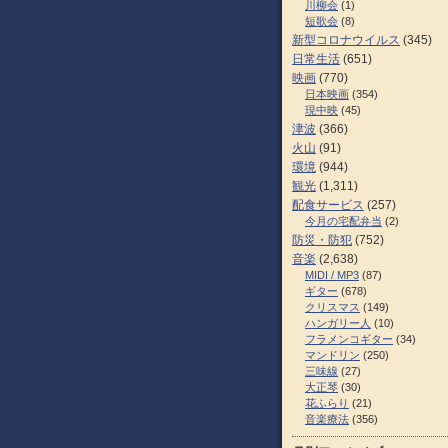
川柳会
(1)
短歌会
(8)
新型コロナウイルス
(345)
日常生活
(651)
映画
(770)
日本映画
(354)
現中映
(45)
津波
(366)
火山
(91)
環境
(944)
観光
(1,311)
配食サービス
(257)
今月の宅配弁当
(2)
防災・防犯
(752)
音楽
(2,638)
MIDI / MP3
(87)
ギター
(678)
クリスマス
(149)
ハンガリー人
(10)
フラメンコギター
(34)
マンドリン
(250)
三味線
(27)
大正琴
(30)
花ふらり
(21)
音楽療法
(356)