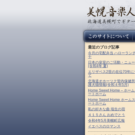
最近のブログ記事
今月の宅配弁当 ハローラン
十
日本の皇室のご活動・ニュー
(令和4年 夏)
エリザベス2世の在位70年に
て
北海道オホーツク管内保健所
護犬猫情報(令和４年5月)
Home Sweet Home – ホー
ートホーム
Home Sweet Home ホーム
ートホーム
私の好きな曲 埴生の宿
４１５さん おめでとう
令和4年5月美幌町広報
イエペスのロマンス