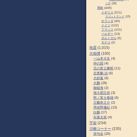
ソチ
(29)
西欧
(445)
イギリス
(211)
スコットランド
(15)
オランダ
(40)
ドイツ
(122)
フランス
(121)
ベルギー
(13)
ポルトガル
(5)
モナコ
(2)
地震
(1,015)
大相撲
(100)
一山本大生
(4)
仲の国
(4)
北の富士勝昭
(11)
北青鵬 治
(6)
大砂嵐
(6)
大鵬
(28)
御嶽海
(2)
旭大星託也
(3)
照ノ富士春雄
(6)
王鵬幸之介
(2)
琴紺野優紀
(13)
白鵬
(17)
矢後太規
(4)
宇宙
(234)
川柳コーナー
(235)
俳句会
(20)