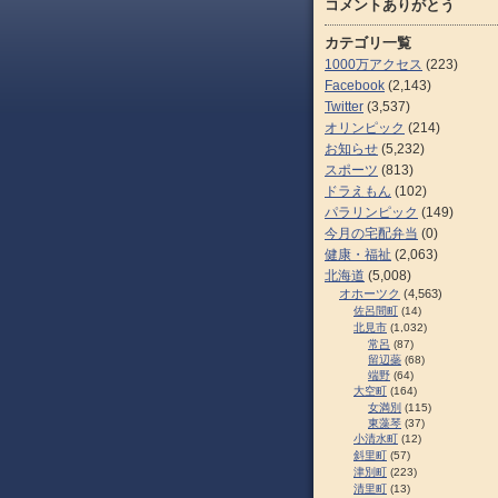
コメントありがとう
カテゴリ一覧
1000万アクセス
(223)
Facebook
(2,143)
Twitter
(3,537)
オリンピック
(214)
お知らせ
(5,232)
スポーツ
(813)
ドラえもん
(102)
パラリンピック
(149)
今月の宅配弁当
(0)
健康・福祉
(2,063)
北海道
(5,008)
オホーツク
(4,563)
佐呂間町
(14)
北見市
(1,032)
常呂
(87)
留辺蘂
(68)
端野
(64)
大空町
(164)
女満別
(115)
東藻琴
(37)
小清水町
(12)
斜里町
(57)
津別町
(223)
清里町
(13)