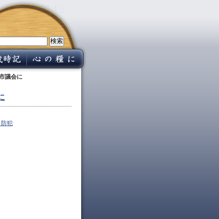
市議会に
に
・防犯