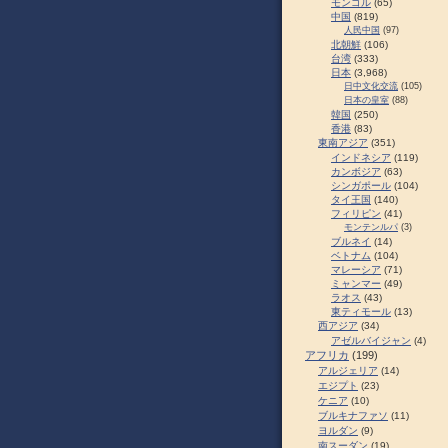
モンゴル
(65)
中国
(819)
人民中国
(97)
北朝鮮
(106)
台湾
(333)
日本
(3,968)
日中文化交流
(105)
日本の皇室
(88)
韓国
(250)
香港
(83)
東南アジア
(351)
インドネシア
(119)
カンボジア
(63)
シンガポール
(104)
タイ王国
(140)
フィリピン
(41)
モンテンルパ
(3)
ブルネイ
(14)
ベトナム
(104)
マレーシア
(71)
ミャンマー
(49)
ラオス
(43)
東ティモール
(13)
西アジア
(34)
アゼルバイジャン
(4)
アフリカ
(199)
アルジェリア
(14)
エジプト
(23)
ケニア
(10)
ブルキナファソ
(11)
ヨルダン
(9)
南スーダン
(19)