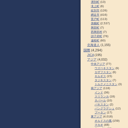
湧別町
(13)
滝上町
(6)
紋別市
(126)
網走市
(416)
置戸町
(113)
美幌町
(2,537)
興部町
(7)
西興部村
(7)
訓子府町
(76)
遠軽町
(60)
北海道人
(1,155)
国際
(4,294)
JICA
(195)
アジア
(4,032)
中央アジア
(77)
ウズベキスタン
(9)
カザフスタン
(6)
キルギス
(15)
タジキスタン
(7)
トルクメニスタン
(3)
南アジア
(118)
インド
(36)
スリランカ
(18)
ネパール
(10)
パキスタン
(2)
バングラデシュ
(12)
ブータン
(17)
東アジア
(4,018)
オルドスの風
(159)
マカオ
(48)