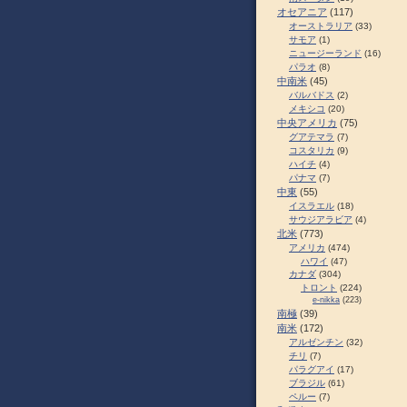
オセアニア
(117)
オーストラリア
(33)
サモア
(1)
ニュージーランド
(16)
パラオ
(8)
中南米
(45)
バルバドス
(2)
メキシコ
(20)
中央アメリカ
(75)
グアテマラ
(7)
コスタリカ
(9)
ハイチ
(4)
パナマ
(7)
中東
(55)
イスラエル
(18)
サウジアラビア
(4)
北米
(773)
アメリカ
(474)
ハワイ
(47)
カナダ
(304)
トロント
(224)
e-nikka
(223)
南極
(39)
南米
(172)
アルゼンチン
(32)
チリ
(7)
パラグアイ
(17)
ブラジル
(61)
ペルー
(7)