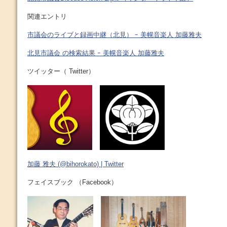
関連エントリ
市議会のライブと録画中継（北見） ｰ 美幌音楽人 加藤雅夫
北見市議会 の検索結果 ｰ 美幌音楽人 加藤雅夫
ツイッター（ Twitter）
加藤 雅夫 (@bihorokato) | Twitter
フェイスブック （Facebook）