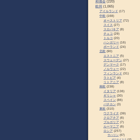
和僑会
(220)
欧州
(1,065)
アイルランド
(17)
中欧
(168)
オーストリア
(72)
スイス
(27)
スロパキア
(8)
チェコ
(29)
トルコ
(20)
ハンガリー
(16)
ポーランド
(24)
北欧
(90)
エストニア
(5)
スウェーデン
(27)
デンマーク
(17)
ノルウェー
(22)
フィンランド
(31)
ラトビア
(4)
リトアニア
(8)
南欧
(238)
イタリア
(136)
ギリシャ
(30)
スペイン
(86)
バチカン
(3)
東欧
(310)
ウクライナ
(39)
クロアチア
(6)
ブルガリア
(7)
ルーマニア
(6)
ロシア
(257)
サハリン
(67)
ポロナイスク
(37)