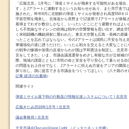
「広報北見」1月号に「弾道ミサイルが飛来する可能性がある場合
す」とJアラートに連動するというお知らせがあり、また市庁舎で
施された。昨年8月に北朝鮮の弾道ミサイルが発射され高度550キ
宇宙空間を飛来し、北海道から長野まで12道県でJアラートが発報
着弾までわずか数分しかなく、いったいどこにどう避難すればよい
しろ不気味なサイレンの吹鳴は戦中の空襲警報を思い出す。網走空
く米戦闘機の機銃掃射に襲われた。東京大空襲も広島・長崎の原爆
ったことを忘れてはならない。今のJアラートは国民に不安を与え
軍備強化の道に誘うだけだ。いったん戦火を交えると大変なことに
の戦争の惨禍や加害の反省からわが国は平和憲法を制定し、北見市
言をしてきた。いま、市議会議員選挙をめざし有能な方が立候補の
際、地域の課題とともに市民の命と安全を守り安心して暮らせる自
の問題をお上任せでなく、Jアラートに怯えぬ方途をアジアの隣国
探り出し、国に提言できる市議会をつくってほしい。（八十路のオ
記事 経済の伝書鳩
）
関連サイト
弾道ミサイル落下時の行動及び情報伝達システムについて | 北見市
広報きたみ2018年1月号 | 北見市
議会事務局 | 北見市
北見市議会DiscussVision Light （インターネット中継）