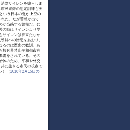
、消防サイレンを鳴らしま
は市民避難の想定訓練も実
ロという日本の遥か上空の
された。だが警報が出て
のか当惑する警報だ。む
襲の時はサイレンより早
もサイレンは役立たなか
北朝鮮への憎悪をあおり、
なるのは歴史の教訓。あ
も核兵器禁止平和都市宣
準備をされている。その
治体のため、平和や外交
と共に生きる市民の視点で
レ）（
2018年2月15日の