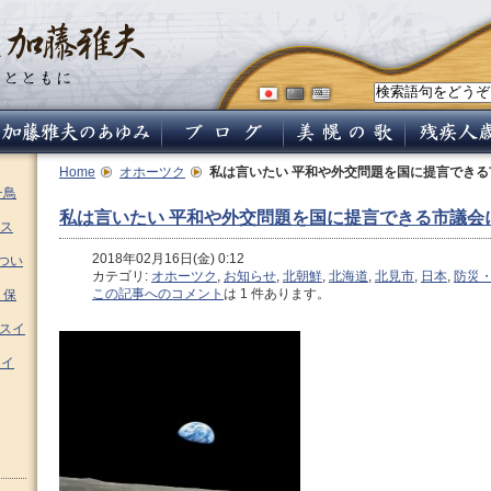
Home
オホーツク
私は言いたい 平和や外交問題を国に提言できる
チ鳥
私は言いたい 平和や外交問題を国に提言できる市議会
ス
2018年02月16日(金) 0:12
つい
カテゴリ:
オホーツク
,
お知らせ
,
北朝鮮
,
北海道
,
北見市
,
日本
,
防災
この記事へのコメント
は 1 件あります。
 保
ムスイ
スイ