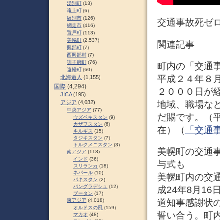
湧別町
(13)
滝上町
(6)
紋別市
(126)
交通事故死ゼ
網走市
(416)
置戸町
(113)
美幌町
(2,537)
関連記事
興部町
(7)
西興部村
(7)
訓子府町
(76)
町内の「交通
遠軽町
(60)
平成２４年８
北海道人
(1,155)
国際
(4,294)
２０００日が
JICA
(195)
地域、職場な
アジア
(4,032)
中央アジア
(77)
だ賜です。（
ウズベキスタン
(9)
カザフスタン
(6)
在）（
「交通事
キルギス
(15)
タジキスタン
(7)
トルクメニスタン
(3)
美幌町の交通事
南アジア
(118)
インド
(36)
与式も
スリランカ
(18)
ネパール
(10)
美幌町内の交
パキスタン
(2)
バングラデシュ
(12)
成24年8月1
ブータン
(17)
道知事感謝状
東アジア
(4,018)
オルドスの風
(159)
誓い合う。町内
マカオ
(48)