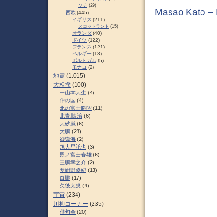
ソチ
(29)
Masao Kato –
西欧
(445)
イギリス
(211)
スコットランド
(15)
オランダ
(40)
ドイツ
(122)
フランス
(121)
ベルギー
(13)
ポルトガル
(5)
モナコ
(2)
地震
(1,015)
大相撲
(100)
一山本大生
(4)
仲の国
(4)
北の富士勝昭
(11)
北青鵬 治
(6)
大砂嵐
(6)
大鵬
(28)
御嶽海
(2)
旭大星託也
(3)
照ノ富士春雄
(6)
王鵬幸之介
(2)
琴紺野優紀
(13)
白鵬
(17)
矢後太規
(4)
宇宙
(234)
川柳コーナー
(235)
俳句会
(20)