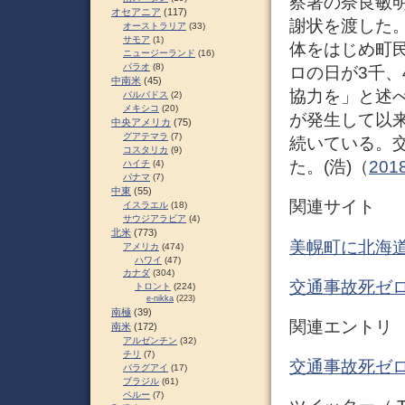
察署の奈良敏
オセアニア
(117)
謝状を渡した
オーストラリア
(33)
サモア
(1)
体をはじめ町
ニュージーランド
(16)
パラオ
(8)
ロの日が3千、
中南米
(45)
協力を」と述べ
バルバドス
(2)
メキシコ
(20)
が発生して以
中央アメリカ
(75)
グアテマラ
(7)
続いている。
コスタリカ
(9)
た。(浩)（
20
ハイチ
(4)
パナマ
(7)
中東
(55)
関連サイト
イスラエル
(18)
サウジアラビア
(4)
北米
(773)
美幌町に北海道
アメリカ
(474)
ハワイ
(47)
カナダ
(304)
交通事故死ゼロ
トロント
(224)
e-nikka
(223)
南極
(39)
関連エントリ
南米
(172)
アルゼンチン
(32)
チリ
(7)
交通事故死ゼロ
パラグアイ
(17)
ブラジル
(61)
ペルー
(7)