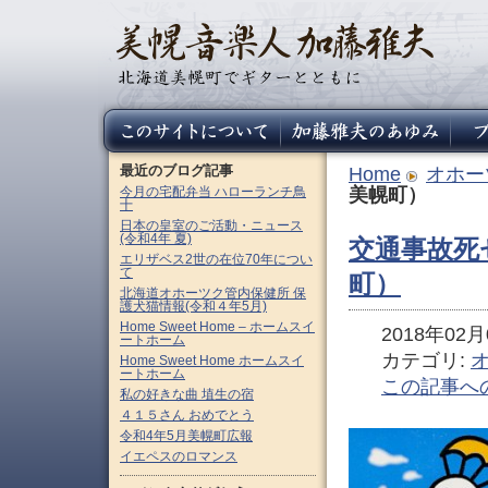
最近のブログ記事
Home
オホー
今月の宅配弁当 ハローランチ鳥
美幌町）
十
日本の皇室のご活動・ニュース
(令和4年 夏)
交通事故死
エリザベス2世の在位70年につい
て
町）
北海道オホーツク管内保健所 保
護犬猫情報(令和４年5月)
Home Sweet Home – ホームスイ
2018年02月0
ートホーム
カテゴリ:
Home Sweet Home ホームスイ
ートホーム
この記事へ
私の好きな曲 埴生の宿
４１５さん おめでとう
令和4年5月美幌町広報
イエペスのロマンス