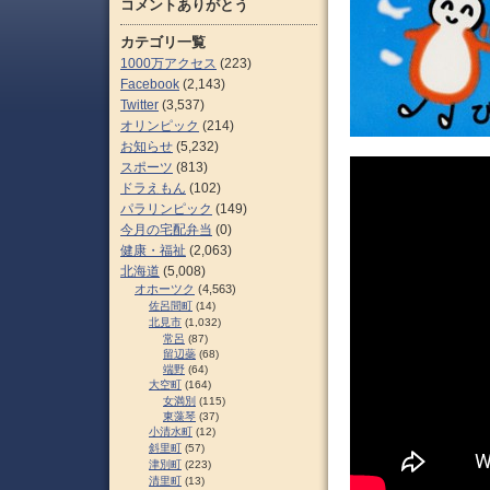
コメントありがとう
カテゴリ一覧
1000万アクセス
(223)
Facebook
(2,143)
Twitter
(3,537)
オリンピック
(214)
お知らせ
(5,232)
スポーツ
(813)
ドラえもん
(102)
パラリンピック
(149)
今月の宅配弁当
(0)
健康・福祉
(2,063)
北海道
(5,008)
オホーツク
(4,563)
佐呂間町
(14)
北見市
(1,032)
常呂
(87)
留辺蘂
(68)
端野
(64)
大空町
(164)
女満別
(115)
東藻琴
(37)
小清水町
(12)
斜里町
(57)
津別町
(223)
清里町
(13)