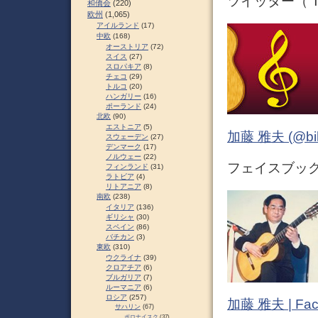
ツイッター（ Tw
和僑会
(220)
欧州
(1,065)
アイルランド
(17)
中欧
(168)
オーストリア
(72)
スイス
(27)
スロパキア
(8)
チェコ
(29)
トルコ
(20)
ハンガリー
(16)
ポーランド
(24)
北欧
(90)
エストニア
(5)
加藤 雅夫 (@bihor
スウェーデン
(27)
デンマーク
(17)
ノルウェー
(22)
フェイスブック 
フィンランド
(31)
ラトビア
(4)
リトアニア
(8)
南欧
(238)
イタリア
(136)
ギリシャ
(30)
スペイン
(86)
バチカン
(3)
東欧
(310)
ウクライナ
(39)
クロアチア
(6)
ブルガリア
(7)
ルーマニア
(6)
ロシア
(257)
加藤 雅夫 | Fac
サハリン
(67)
ポロナイスク
(37)