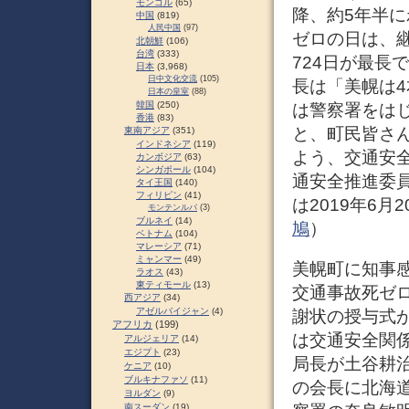
モンゴル
(65)
降、約5年半
中国
(819)
人民中国
(97)
ゼロの日は、継
北朝鮮
(106)
台湾
(333)
724日が最長
日本
(3,968)
日中文化交流
(105)
長は「美幌は
日本の皇室
(88)
韓国
(250)
は警察署をは
香港
(83)
と、町民皆さ
東南アジア
(351)
インドネシア
(119)
よう、交通安
カンボジア
(63)
シンガポール
(104)
通安全推進委員
タイ王国
(140)
フィリピン
(41)
は2019年6月2
モンテンルパ
(3)
ブルネイ
(14)
鳩
）
ベトナム
(104)
マレーシア
(71)
ミャンマー
(49)
美幌町に知事感
ラオス
(43)
東ティモール
(13)
交通事故死ゼ
西アジア
(34)
アゼルバイジャン
(4)
謝状の授与式
アフリカ
(199)
は交通安全関係
アルジェリア
(14)
エジプト
(23)
局長が土谷耕
ケニア
(10)
ブルキナファソ
(11)
の会長に北海
ヨルダン
(9)
南スーダン
(19)