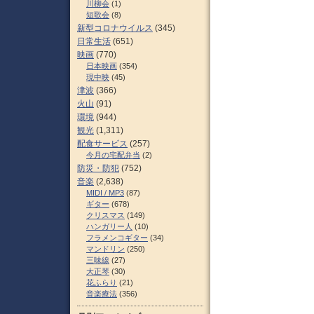
川柳会
(1)
短歌会
(8)
新型コロナウイルス
(345)
日常生活
(651)
映画
(770)
日本映画
(354)
現中映
(45)
津波
(366)
火山
(91)
環境
(944)
観光
(1,311)
配食サービス
(257)
今月の宅配弁当
(2)
防災・防犯
(752)
音楽
(2,638)
MIDI / MP3
(87)
ギター
(678)
クリスマス
(149)
ハンガリー人
(10)
フラメンコギター
(34)
マンドリン
(250)
三味線
(27)
大正琴
(30)
花ふらり
(21)
音楽療法
(356)