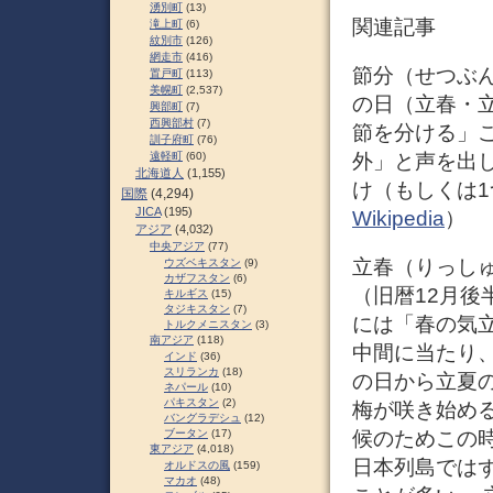
湧別町
(13)
関連記事
滝上町
(6)
紋別市
(126)
網走市
(416)
節分（せつぶ
置戸町
(113)
美幌町
(2,537)
の日（立春・
興部町
(7)
西興部村
(7)
節を分ける」
訓子府町
(76)
外」と声を出
遠軽町
(60)
北海道人
(1,155)
け（もしくは
国際
(4,294)
JICA
(195)
Wikipedia
）
アジア
(4,032)
中央アジア
(77)
立春（りっしゅ
ウズベキスタン
(9)
カザフスタン
(6)
（旧暦12月後
キルギス
(15)
タジキスタン
(7)
には「春の気
トルクメニスタン
(3)
南アジア
(118)
中間に当たり
インド
(36)
スリランカ
(18)
の日から立夏
ネパール
(10)
パキスタン
(2)
梅が咲き始め
バングラデシュ
(12)
候のためこの
ブータン
(17)
東アジア
(4,018)
日本列島では
オルドスの風
(159)
マカオ
(48)