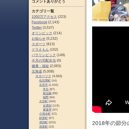
コメントありがとう
カテゴリ一覧
1000万アクセス
(223)
Facebook
(2,143)
Twitter
(3,537)
オリンピック
(214)
お知らせ
(5,232)
スポーツ
(813)
ドラえもん
(102)
パラリンピック
(149)
今月の宅配弁当
(0)
健康・福祉
(2,063)
北海道
(5,008)
オホーツク
(4,563)
佐呂間町
(14)
北見市
(1,032)
常呂
(87)
留辺蘂
(68)
端野
(64)
大空町
(164)
女満別
(115)
東藻琴
(37)
小清水町
(12)
斜里町
(57)
2018年の節
津別町
(223)
清里町
(13)