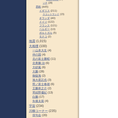
ソチ
(29)
西欧
(445)
イギリス
(211)
スコットランド
(15)
オランダ
(40)
ドイツ
(122)
フランス
(121)
ベルギー
(13)
ポルトガル
(5)
モナコ
(2)
地震
(1,015)
大相撲
(100)
一山本大生
(4)
仲の国
(4)
北の富士勝昭
(11)
北青鵬 治
(6)
大砂嵐
(6)
大鵬
(28)
御嶽海
(2)
旭大星託也
(3)
照ノ富士春雄
(6)
王鵬幸之介
(2)
琴紺野優紀
(13)
白鵬
(17)
矢後太規
(4)
宇宙
(234)
川柳コーナー
(235)
俳句会
(20)