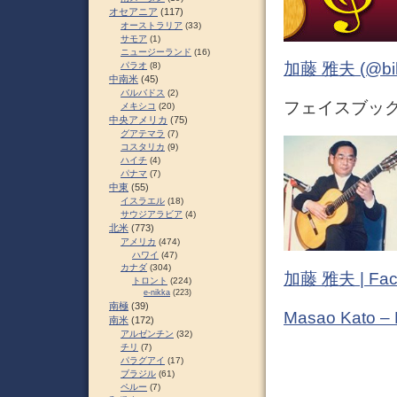
オセアニア
(117)
オーストラリア
(33)
サモア
(1)
ニュージーランド
(16)
加藤 雅夫 (@bihor
パラオ
(8)
中南米
(45)
バルバドス
(2)
フェイスブック 
メキシコ
(20)
中央アメリカ
(75)
グアテマラ
(7)
コスタリカ
(9)
ハイチ
(4)
パナマ
(7)
中東
(55)
イスラエル
(18)
サウジアラビア
(4)
北米
(773)
アメリカ
(474)
ハワイ
(47)
カナダ
(304)
加藤 雅夫 | Fac
トロント
(224)
e-nikka
(223)
南極
(39)
Masao Kato –
南米
(172)
アルゼンチン
(32)
チリ
(7)
パラグアイ
(17)
ブラジル
(61)
ペルー
(7)