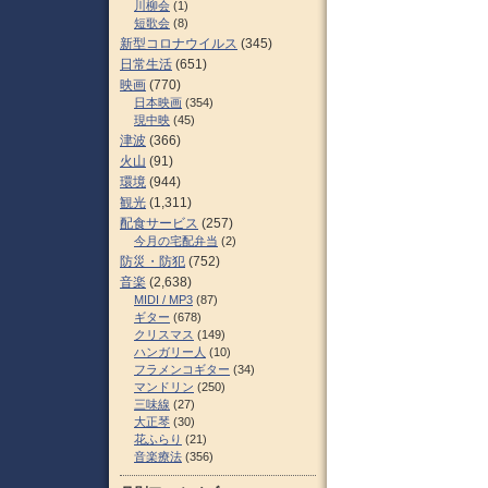
川柳会
(1)
短歌会
(8)
新型コロナウイルス
(345)
日常生活
(651)
映画
(770)
日本映画
(354)
現中映
(45)
津波
(366)
火山
(91)
環境
(944)
観光
(1,311)
配食サービス
(257)
今月の宅配弁当
(2)
防災・防犯
(752)
音楽
(2,638)
MIDI / MP3
(87)
ギター
(678)
クリスマス
(149)
ハンガリー人
(10)
フラメンコギター
(34)
マンドリン
(250)
三味線
(27)
大正琴
(30)
花ふらり
(21)
音楽療法
(356)