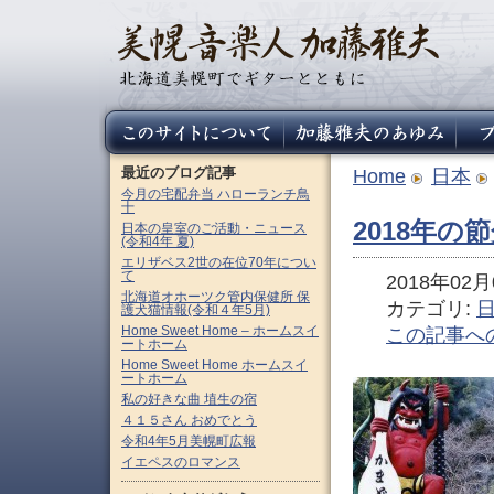
最近のブログ記事
Home
日本
今月の宅配弁当 ハローランチ鳥
十
2018年の
日本の皇室のご活動・ニュース
(令和4年 夏)
エリザベス2世の在位70年につい
て
2018年02月0
北海道オホーツク管内保健所 保
カテゴリ:
護犬猫情報(令和４年5月)
Home Sweet Home – ホームスイ
この記事へ
ートホーム
Home Sweet Home ホームスイ
ートホーム
私の好きな曲 埴生の宿
４１５さん おめでとう
令和4年5月美幌町広報
イエペスのロマンス