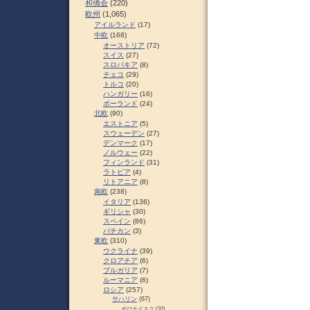
和僑会
(220)
欧州
(1,065)
アイルランド
(17)
中欧
(168)
オーストリア
(72)
スイス
(27)
スロパキア
(8)
チェコ
(29)
トルコ
(20)
ハンガリー
(16)
ポーランド
(24)
北欧
(90)
エストニア
(5)
スウェーデン
(27)
デンマーク
(17)
ノルウェー
(22)
フィンランド
(31)
ラトビア
(4)
リトアニア
(8)
南欧
(238)
イタリア
(136)
ギリシャ
(30)
スペイン
(86)
バチカン
(3)
東欧
(310)
ウクライナ
(39)
クロアチア
(6)
ブルガリア
(7)
ルーマニア
(6)
ロシア
(257)
サハリン
(67)
ポロナイスク
(37)