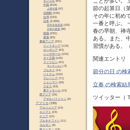
ことが多い。
モンゴル
(65)
中国
(819)
節の起算日（
人民中国
(97)
北朝鮮
(106)
その年に初め
台湾
(333)
日本
(3,968)
一番と呼ぶ。
日中文化交流
(105)
日本の皇室
(88)
春の早朝、禅
韓国
(250)
ある。また、
香港
(83)
東南アジア
(351)
習慣がある。
インドネシア
(119)
カンボジア
(63)
シンガポール
(104)
関連エントリ
タイ王国
(140)
フィリピン
(41)
モンテンルパ
(3)
ブルネイ
(14)
節分の日 の検
ベトナム
(104)
マレーシア
(71)
ミャンマー
(49)
立春 の検索結果
ラオス
(43)
東ティモール
(13)
西アジア
(34)
ツイッター（ Tw
アゼルバイジャン
(4)
アフリカ
(199)
アルジェリア
(14)
エジプト
(23)
ケニア
(10)
ブルキナファソ
(11)
ヨルダン
(9)
南スーダン
(19)