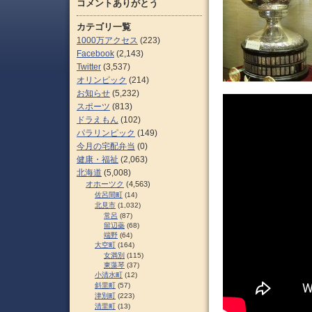
コメントありがとう
カテゴリ一覧
1000万アクセス
(223)
Facebook
(2,143)
Twitter
(3,537)
オリンピック
(214)
お知らせ
(5,232)
スポーツ
(813)
ドラえもん
(102)
パラリンピック
(149)
今月の宅配弁当
(0)
健康・福祉
(2,063)
北海道
(5,008)
オホーツク
(4,563)
佐呂間町
(14)
北見市
(1,032)
常呂
(87)
留辺蘂
(68)
端野
(64)
大空町
(164)
女満別
(115)
東藻琴
(37)
小清水町
(12)
斜里町
(57)
津別町
(223)
清里町
(13)