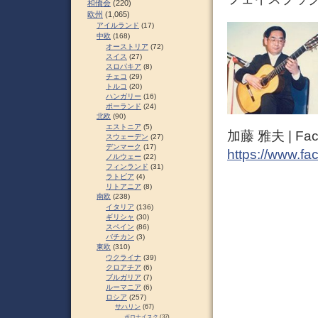
和僑会
(220)
欧州
(1,065)
アイルランド
(17)
中欧
(168)
オーストリア
(72)
スイス
(27)
スロパキア
(8)
チェコ
(29)
トルコ
(20)
ハンガリー
(16)
ポーランド
(24)
北欧
(90)
エストニア
(5)
加藤 雅夫 | Fac
スウェーデン
(27)
デンマーク
(17)
https://www.fa
ノルウェー
(22)
フィンランド
(31)
ラトビア
(4)
リトアニア
(8)
南欧
(238)
イタリア
(136)
ギリシャ
(30)
スペイン
(86)
バチカン
(3)
東欧
(310)
ウクライナ
(39)
クロアチア
(6)
ブルガリア
(7)
ルーマニア
(6)
ロシア
(257)
サハリン
(67)
ポロナイスク
(37)