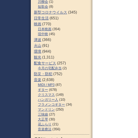
川柳会
(1)
短歌会
(8)
新型コロナウイルス
(345)
日常生活
(651)
映画
(770)
日本映画
(354)
現中映
(45)
津波
(366)
火山
(91)
環境
(944)
観光
(1,311)
配食サービス
(257)
今月の宅配弁当
(2)
防災・防犯
(752)
音楽
(2,638)
MIDI / MP3
(87)
ギター
(678)
クリスマス
(149)
ハンガリー人
(10)
フラメンコギター
(34)
マンドリン
(250)
三味線
(27)
大正琴
(30)
花ふらり
(21)
音楽療法
(356)