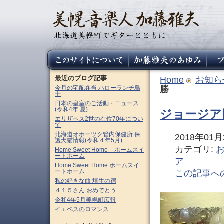
最近のブログ記事
Home
お知ら
今月の宅配弁当 ハローランチ鳥
勝
十
日本の皇室のご活動・ニュース
(令和4年 夏)
ジョージア
エリザベス2世の在位70年につい
て
北海道オホーツク管内保健所 保
2018年01月2
護犬猫情報(令和４年5月)
カテゴリ:
Home Sweet Home – ホームスイ
ートホーム
ア
Home Sweet Home ホームスイ
ートホーム
この記事へ
私の好きな曲 埴生の宿
４１５さん おめでとう
令和4年5月美幌町広報
イエペスのロマンス