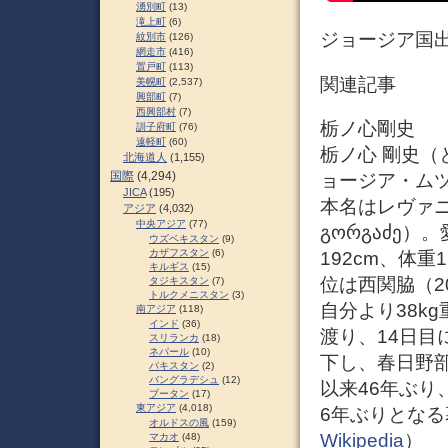
湧別町
(13)
滝上町
(6)
ジョージア国
紋別市
(126)
網走市
(416)
置戸町
(113)
関連記事
美幌町
(2,537)
興部町
(7)
西興部村
(7)
栃ノ心剛史
訓子府町
(76)
遠軽町
(60)
栃ノ心 剛史（と
北海道人
(1,155)
国際
(4,294)
ョージア・ム
JICA
(195)
本名はレヴァニ
アジア
(4,032)
中央アジア
(77)
გორგაძე
ウズベキスタン
(9)
カザフスタン
(6)
192cm、体
キルギス
(15)
位は西関脇（20
タジキスタン
(7)
トルクメニスタン
(3)
自分より38k
南アジア
(118)
インド
(36)
渡り、14日目
スリランカ
(18)
ネパール
(10)
下し、春日野部
パキスタン
(2)
バングラデシュ
(12)
以来46年ぶり
ブータン
(17)
東アジア
(4,018)
6年ぶりとな
オルドスの風
(159)
Wikipedia
）
マカオ
(48)