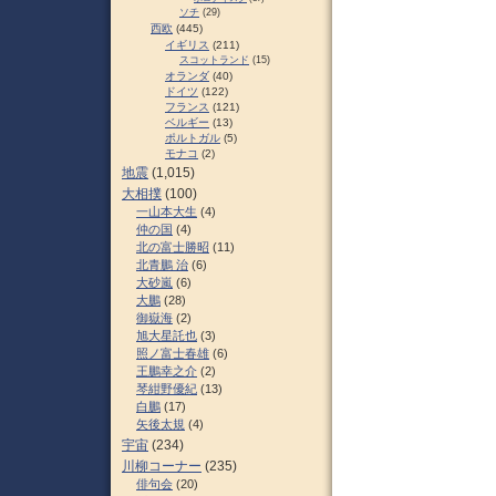
ソチ
(29)
西欧
(445)
イギリス
(211)
スコットランド
(15)
オランダ
(40)
ドイツ
(122)
フランス
(121)
ベルギー
(13)
ポルトガル
(5)
モナコ
(2)
地震
(1,015)
大相撲
(100)
一山本大生
(4)
仲の国
(4)
北の富士勝昭
(11)
北青鵬 治
(6)
大砂嵐
(6)
大鵬
(28)
御嶽海
(2)
旭大星託也
(3)
照ノ富士春雄
(6)
王鵬幸之介
(2)
琴紺野優紀
(13)
白鵬
(17)
矢後太規
(4)
宇宙
(234)
川柳コーナー
(235)
俳句会
(20)