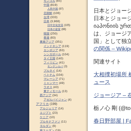
モンゴル
(65)
中国
(819)
人民中国
(97)
日本とジョー
北朝鮮
(106)
日本とジョージア
台湾
(333)
日本
(3,968)
იაპონიის ურთ
日中文化交流
(105)
日本の皇室
(88)
は、ジョージア
韓国
(250)
香港
(83)
国」として独立
東南アジア
(351)
インドネシア
(119)
の関係 – Wikip
カンボジア
(63)
シンガポール
(104)
タイ王国
(140)
関連サイト
フィリピン
(41)
モンテンルパ
(3)
ブルネイ
(14)
大相撲初場所 
ベトナム
(104)
マレーシア
(71)
ュース
ミャンマー
(49)
ラオス
(43)
東ティモール
(13)
ジョージア –
西アジア
(34)
アゼルバイジャン
(4)
アフリカ
(199)
栃ノ心 剛 (@tochi
アルジェリア
(14)
エジプト
(23)
ケニア
(10)
春日野部屋 | Fa
ブルキナファソ
(11)
ヨルダン
(9)
南スーダン
(19)