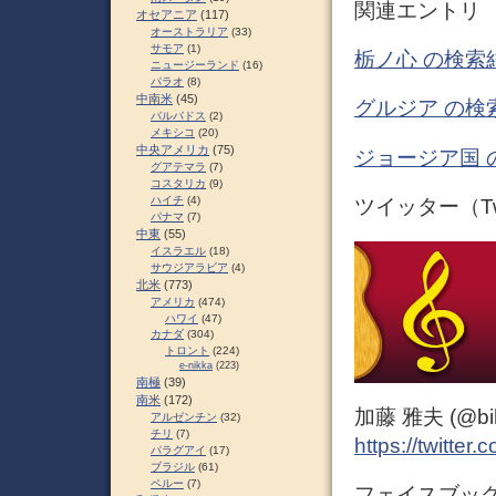
関連エントリ
オセアニア
(117)
オーストラリア
(33)
サモア
(1)
栃ノ心 の検索
ニュージーランド
(16)
パラオ
(8)
中南米
(45)
グルジア の検
バルバドス
(2)
メキシコ
(20)
中央アメリカ
(75)
ジョージア国 
グアテマラ
(7)
コスタリカ
(9)
ハイチ
(4)
ツイッター（Twi
パナマ
(7)
中東
(55)
イスラエル
(18)
サウジアラビア
(4)
北米
(773)
アメリカ
(474)
ハワイ
(47)
カナダ
(304)
トロント
(224)
e-nikka
(223)
南極
(39)
南米
(172)
加藤 雅夫 (@bihor
アルゼンチン
(32)
チリ
(7)
https://twitter
パラグアイ
(17)
ブラジル
(61)
ペルー
(7)
フェイスブック（